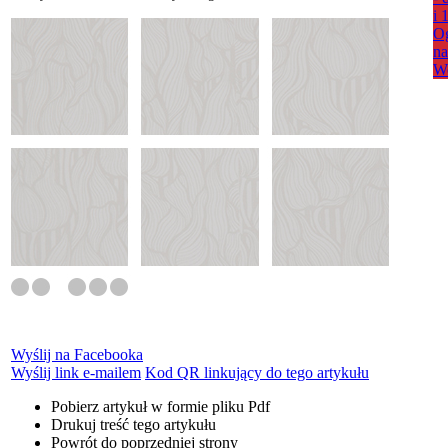
i 
Og
na
W
Wyślij na Facebooka
Wyślij link e-mailem
Kod QR linkujący do tego artykułu
Pobierz artykuł w formie pliku
Pdf
Drukuj
treść tego artykułu
Powrót
do poprzedniej strony