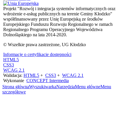
Projekt "Rozwój i integracja systemów informatycznych oraz
wdrożenie e-usług publicznych na terenie Gminy Kłodzko"
współfinansowany przez Unię Europejską ze środków
Europejskiego Funduszu Rozwoju Regionalnego w ramach
Regionalnego Programu Operacyjnego Województwa
Dolnośląskiego na lata 2014-2020.
© Wszelkie prawa zastrzeżone, UG Kłodzko
Informacje o certyfikacie dostępności
HTML5
CSS3
WCAG 2.1
Walidacja:
HTML5
+
CSS3
+
WCAG 2.1
Wykonanie
CONCEPT
Intermedia
Strona główna
Wyszukiwarka
Narzędzia
Menu główne
Menu
szczegółowe