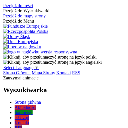
Przejdź do treści
Przejdź do Wyszukiwarki
Przejdź do mapy strony
Przejdź do Menu
Select Language
▼
Strona Główna
Mapa Strony
Kontakt
RSS
Zatrzymaj animacje
Wyszukiwarka
Strona główna
Aktualności
Samorząd
e-Urząd
Kontakt
BIP