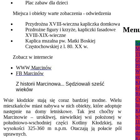
Plac zabaw dla dzieci
Miejsca i obiekty warte zobaczenia - odwiedzenia
Przydrożna XVIII-wieczna kapliczka domkowa
Men
Przdrożne figury i krzyże, kapliczki fasadowe
XVIII-XIX-wieczne
Kaplica mszalna pw. Matki Boskiej
S
Częstochowskiej z l. 80. XX w.
Mi
T
Zobacz w internecie
G
P
WWW
Marcinów
W
FB Marcinów
g
K
Z historii Marcinowa... Sędziowali sześć
e-
wieków
Re
Cy
Wsie kłodzkie stają się coraz bardziej modne. Wielu
In
mieszkańców miast nabywa w nich obiekty, które adoptuje
Kł
następnie na domy letniskowe. Tak jest choćby w
wy
Marcinowie – urokliwej, niewielkiej wsi położonej w
11
południowo-wschodniej części Kotliny Kłodzkiej, na
dr
wysokości 325-360 m n.p.m. Otaczają ją połacie pól
dz
uprawnych.
Ka