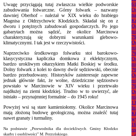
61
Uwagę przyciągają tutaj zwłaszcza wielkie podworskie
Og
zabudowania folwarczne. Górny folwark – nazwany
na
dawniej Oberhof – należał w XIX wieku do hrabiego
K
Magnisa z Ołdrzychowic Kłodzkich. Składał się on z
Og
dworu i potężnych zabudowań gospodarczych. Po jego
ro
gabarytach można sądzić, że okolice Marcinowa
79
charakteryzują się dobrymi warunkami glebowo-
Og
klimatycznymi. I tak jest w rzeczywistości.
ro
Naprzeciwko środkowego folwarku stoi barokowo-
79
klasycystyczna kapliczka domkowa z eklektycznym,
Og
bardzo urokliwym ołtarzykiem Matki Boskiej w środku.
ro
Dolny folwark z kolei to dawny dwór sędziowski, obecnie
79
bardzo przebudowany. Historyków zainteresuje zapewne
Og
jednak głównie fakt, że wolne, dziedziczne sędziostwo
ro
powstało w Marcinowie w XIV wieku i przetrwało
79
najdłużej na ziemi kłodzkiej. Trudno w to uwierzyć, ale
Og
istniało – przynajmniej formalnie – do 1945 roku!
ro
13
Powyżej wsi są stare kamieniołomy. Okolice Marcinowa
In
mają złożoną budowę geologiczną, można znaleźć tutaj
Kł
nawet granaty i turmaliny.
wy
16
Na podstawie „Przewodnika dla dociekliwych. Gminy Kłodzko
rz
skarby i osobliwości” M. Perzyńskiego.
- 