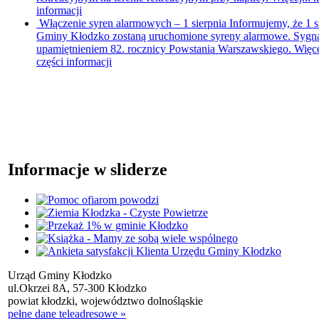
informacji
Włączenie syren alarmowych – 1 sierpnia
Informujemy, że 1 s
Gminy Kłodzko zostaną uruchomione syreny alarmowe. Sygna
upamiętnieniem 82. rocznicy Powstania Warszawskiego. Więce
części informacji
Informacje w sliderze
Urząd Gminy Kłodzko
ul.Okrzei 8A, 57-300 Kłodzko
powiat kłodzki, województwo dolnośląskie
pełne dane teleadresowe »