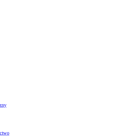
zny
ictwo