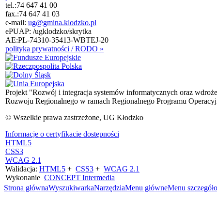
tel.:
74 647 41 00
fax.:
74 647 41 03
e-mail:
ug@gmina.klodzko.pl
ePUAP: /ugklodzko/skrytka
AE:PL-74310-35413-WBTEJ-20
polityka prywatności / RODO »
Projekt "Rozwój i integracja systemów informatycznych oraz wdroż
Rozwoju Regionalnego w ramach Regionalnego Programu Operacyjn
© Wszelkie prawa zastrzeżone, UG Kłodzko
Informacje o certyfikacie dostępności
HTML5
CSS3
WCAG 2.1
Walidacja:
HTML5
+
CSS3
+
WCAG 2.1
Wykonanie
CONCEPT
Intermedia
Strona główna
Wyszukiwarka
Narzędzia
Menu główne
Menu szczegół