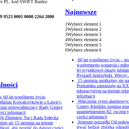
ter PL. kod SWIFT Banku:
Najnowsze
9 9523 0001 0000 2264 2000
1
Wybierz element 1
2
Wybierz element 2
3
Wybierz element 3
4
Wybierz element 4
5
Wybierz element 5
6
Wybierz element 6
60 lat wspólnego życia – g
wzajemnego wsparcia i miło
tej wyjątkowej okazji jubi
Ryszard Jastrzębski. Więcej.
15 sierpnia spotkajmy się
lności
Podzamka zapraszają na XX P
rekreacyjnym na terenie rekr
informacji
ów
60 lat wspólnego życia,
Włączenie syren alarmowych
i Marian Kowalczykowie z Ławicy.
Gminy Kłodzko zostaną uruc
ur oraz przewodniczący Rady Gminy
upamiętnieniem 82. rocznic
ęści informacji
części informacji
jt Zbigniew Tur i Rada Sołecka
Jesienne porządki
Od połowy
e się 15 sierpnia na terenie
trwać będzie zbiórka odpad
liknij, aby przejść do dalszej części