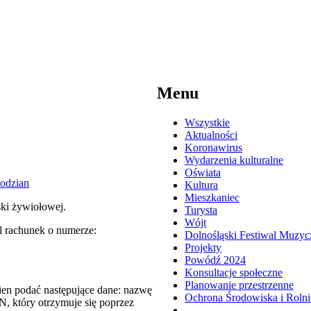
Menu
Wszystkie
Aktualności
Koronawirus
Wydarzenia kulturalne
Oświata
Kultura
Mieszkaniec
ki żywiołowej.
Turysta
Wójt
l rachunek o numerze:
Dolnośląski Festiwal Muzyc
Projekty
Powódź 2024
Konsultacje społeczne
Planowanie przestrzenne
en podać następujące dane: nazwę
Ochrona Środowiska i Roln
, który otrzymuje się poprzez