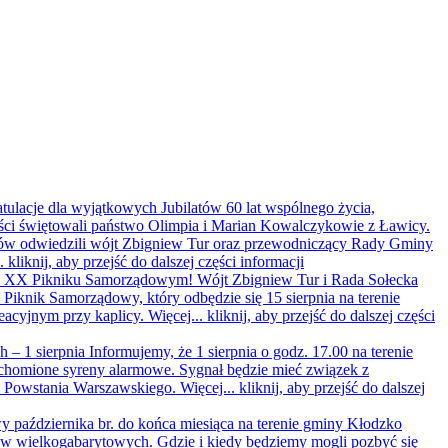
ratulacje dla wyjątkowych Jubilatów
60 lat wspólnego życia,
ści świętowali państwo Olimpia i Marian Kowalczykowie z Ławicy.
latów odwiedzili wójt Zbigniew Tur oraz przewodniczący Rady Gminy
..
kliknij, aby przejść do dalszej części informacji
 na XX Pikniku Samorządowym!
Wójt Zbigniew Tur i Rada Sołecka
iknik Samorządowy, który odbędzie się 15 sierpnia na terenie
eacyjnym przy kaplicy. Więcej...
kliknij, aby przejść do dalszej części
 – 1 sierpnia
Informujemy, że 1 sierpnia o godz. 17.00 na terenie
homione syreny alarmowe. Sygnał będzie mieć związek z
y Powstania Warszawskiego. Więcej...
kliknij, aby przejść do dalszej
 października br. do końca miesiąca na terenie gminy Kłodzko
ów wielkogabarytowych. Gdzie i kiedy będziemy mogli pozbyć się