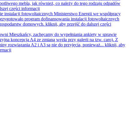
opotliwego mebla, jak również, co należy do tego rodzaju odpadów
lszej części informacji
e instalacji fotowoltaicznych
Ministerstwo Energii we współpracy
rzygotowało program dofinansowania instalacji fotowoltaicznych
 gospodarstw domowych.
kliknij, aby przejść do dalszej części
wni Mieszkańcy, zachęcamy do wypełniania ankiety w sprawie
zyjna koncepcja A4 ze zmianą węzła przy galerii na tzw. caro). Z
iny rozwiązania A2 i A3 są nie do przyjęcia, ponieważ...
kliknij, aby
ormacji