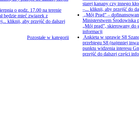
starej kanapy czy innego kł
–...
kliknij, aby przejść do da
ierpnia o godz. 17.00 na terenie
„Mój Prąd” – dofinansowani
ł będzie mieć związek z
Ministerstwem Środowiska p
j...
kliknij, aby przejść do dalszej
„Mój prąd”, skierowany do
informacji
Ankieta w sprawie S8
Szano
Pozostałe w kategorii
przebiegu S8 (najmniej inwa
punktu widzenia interesu Gm
przejść do dalszej części inf