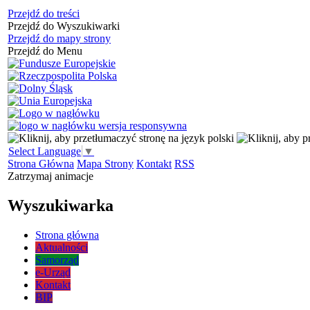
Przejdź do treści
Przejdź do Wyszukiwarki
Przejdź do mapy strony
Przejdź do Menu
Select Language
▼
Strona Główna
Mapa Strony
Kontakt
RSS
Zatrzymaj animacje
Wyszukiwarka
Strona główna
Aktualności
Samorząd
e-Urząd
Kontakt
BIP