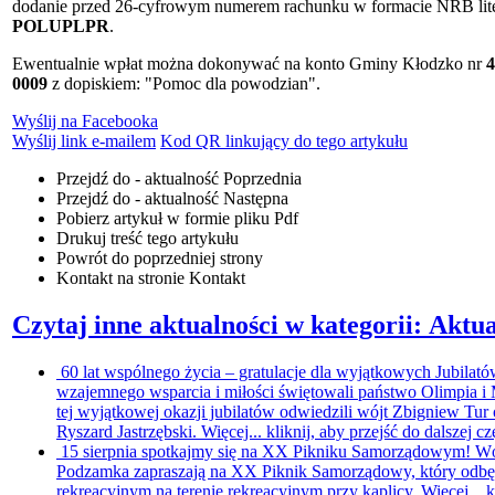
dodanie przed 26-cyfrowym numerem rachunku w formacie NRB li
POLUPLPR
.
Ewentualnie wpłat można dokonywać na konto Gminy Kłodzko nr
4
0009
z dopiskiem: "Pomoc dla powodzian".
Wyślij na Facebooka
Wyślij link e-mailem
Kod QR linkujący do tego artykułu
Przejdź do - aktualność
Poprzednia
Przejdź do - aktualność
Następna
Pobierz artykuł w formie pliku
Pdf
Drukuj
treść tego artykułu
Powrót
do poprzedniej strony
Kontakt
na stronie Kontakt
Czytaj inne aktualności w kategorii: Aktua
60 lat wspólnego życia – gratulacje dla wyjątkowych Jubilat
wzajemnego wsparcia i miłości świętowali państwo Olimpia 
tej wyjątkowej okazji jubilatów odwiedzili wójt Zbigniew T
Ryszard Jastrzębski. Więcej...
kliknij, aby przejść do dalszej cz
15 sierpnia spotkajmy się na XX Pikniku Samorządowym!
Wó
Podzamka zapraszają na XX Piknik Samorządowy, który odbędzi
rekreacyjnym na terenie rekreacyjnym przy kaplicy. Więcej...
k