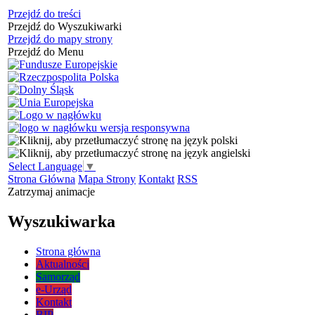
Przejdź do treści
Przejdź do Wyszukiwarki
Przejdź do mapy strony
Przejdź do Menu
Select Language
▼
Strona Główna
Mapa Strony
Kontakt
RSS
Zatrzymaj animacje
Wyszukiwarka
Strona główna
Aktualności
Samorząd
e-Urząd
Kontakt
BIP