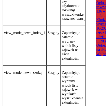
czy
Ogłos
użytkownik
rokowa
rozwinął
136 w
wyszukiwarkę
Infor
zaawansowaną
Kłodz
wykaz
16/20
rzecz
view_mode_news_index_1
Sesyjny
Zapamiętuje
- dzia
ostatnio
i 120
wybrany
Ogłosz
widok listy
na dzi
zajawek na
Wojbo
liście
aktualności
view_mode_news_szukaj
Sesyjny
Zapamiętuje
ostatnio
wybrany
widok listy
zajawek w
wynikach
wyszukiwania
aktualności