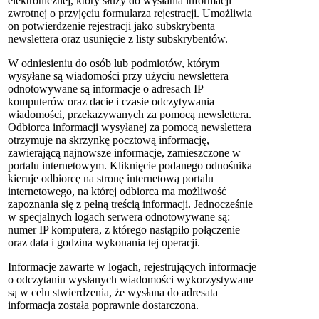
elektronicznej, który służy do wysłania informacji
zwrotnej o przyjęciu formularza rejestracji. Umożliwia
on potwierdzenie rejestracji jako subskrybenta
newslettera oraz usunięcie z listy subskrybentów.
W odniesieniu do osób lub podmiotów, którym
wysyłane są wiadomości przy użyciu newslettera
odnotowywane są informacje o adresach IP
komputerów oraz dacie i czasie odczytywania
wiadomości, przekazywanych za pomocą newslettera.
Odbiorca informacji wysyłanej za pomocą newslettera
otrzymuje na skrzynkę pocztową informację,
zawierającą najnowsze informacje, zamieszczone w
portalu internetowym. Kliknięcie podanego odnośnika
kieruje odbiorcę na stronę internetową portalu
internetowego, na której odbiorca ma możliwość
zapoznania się z pełną treścią informacji. Jednocześnie
w specjalnych logach serwera odnotowywane są:
numer IP komputera, z którego nastąpiło połączenie
oraz data i godzina wykonania tej operacji.
Informacje zawarte w logach, rejestrujących informacje
o odczytaniu wysłanych wiadomości wykorzystywane
są w celu stwierdzenia, że wysłana do adresata
informacja została poprawnie dostarczona.