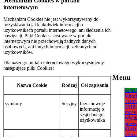
Mechanizm Cookies w portalu
internetowym
Mechanizm Cookies nie jest wykorzystywany do
pozyskiwania jakichkolwiek informacji o
użytkownikach portalu internetowego, ani śledzenia ich
nawigacji. Pliki Cookies stosowane w portalu
internetowym nie przechowują żadnych danych
osobowych, ani innych informacji, zebranych od
użytkowników.
Dla naszego portalu internetowego wykorzystujemy
następujące pliki Cookies:
Menu
Nazwa Cookie
Rodzaj
Cel zapisania
Samor
Miesz
TUR
symfony
Sesyjny
Przechowuje
GMIN
informację o
PRZE
sesji danego
Wymia
użytkownika
grzew
Kłodz
e-Urz