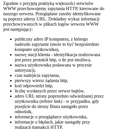
Zgodnie z przyjętą praktyką większości serwisów
WWW przechowujemy zapytania HTTP, kierowane do
naszego serwera. Przeglądane zasoby identyfikowane
są poprzez adresy URL. Dokładny wykaz informacji
przechowywanych w plikach logów serwera WWW
jest następujący:
publiczny adres IP komputera, z którego
nadeszło zapytanie (może to być bezpośrednio
komputer użytkownika),
nazwę stacji klienta - identyfikacja realizowana
jest przez protokół http, o ile jest możliwa,
nazwa użytkownika podawana w procesie
autoryzacji,
czas nadejścia zapytania,
pierwszy wiersz żądania http,
kod odpowiedzi http,
liczbę wysłanych przez serwer bajtów,
adres URL strony poprzednio odwiedzanej przez
użytkownika (referer link) - w przypadku, gdy
przejście do strony Biura nastąpiło przez
odnośnik,
informacje o przeglądarce użytkownika,
informacje o błędach, jakie nastąpiły przy
realizacji transakcji HTTP.