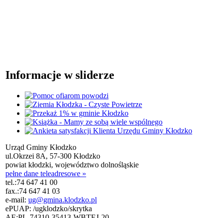
Informacje w sliderze
Urząd Gminy Kłodzko
ul.Okrzei 8A, 57-300 Kłodzko
powiat kłodzki, województwo dolnośląskie
pełne dane teleadresowe »
tel.:
74 647 41 00
fax.:
74 647 41 03
e-mail:
ug@gmina.klodzko.pl
ePUAP: /ugklodzko/skrytka
AE:PL-74310-35413-WBTEJ-20