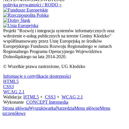
polityka prywatności / RODO »
Projekt "Rozwój i integracja systemów informatycznych oraz
wdrożenie e-usług publicznych na terenie Gminy Kłodzko"
współfinansowany przez Unię Europejską ze środków
Europejskiego Funduszu Rozwoju Regionalnego w ramach
Regionalnego Programu Operacyjnego Województwa
Dolnośląskiego na lata 2014-2020.
© Wszelkie prawa zastrzeżone, UG Kłodzko
Informacje o certyfikacie dostępności
HTML5
CSS3
WCAG 2.1
Walidacja:
HTML5
+
CSS3
+
WCAG 2.1
Wykonanie
CONCEPT
Intermedia
Strona główna
Wyszukiwarka
Narzędzia
Menu główne
Menu
szczegółowe