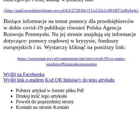
<http://mail.newsletter.biznes.gov.pl/k3/2720/bh/j11/a132e1c961f07/iqPqSg4c
Bieżące informacje na temat pomocy dla przedsiębiorców
w dobie covid-19 publikuje również Polska Agencja
Rozwoju Przemysłu. Na jej stronie znajdują się informacje
dotyczące: pomocy rządowej w kryzysie, funduszy
europejskich i in. Wystarczy kliknąć na poniższy link:
https://www.parp.gov.pl/component/site/site/covid-19-co-warto-
wiedziec#biznesakoronawirus
Wyślij na Facebooka
Wyślij link e-mailem
Kod QR linkujący do tego artykułu
Pobierz artykuł w formie pliku
Pdf
Drukuj
treść tego artykułu
Powrót
do poprzedniej strony
Kontakt
na stronie Kontakt