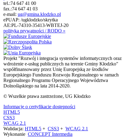
tel.:
74 647 41 00
fax.:
74 647 41 03
e-mail:
ug@gmina.klodzko.pl
ePUAP: /ugklodzko/skrytka
AE:PL-74310-35413-WBTEJ-20
polityka prywatności / RODO »
Projekt "Rozwój i integracja systemów informatycznych oraz
wdrożenie e-usług publicznych na terenie Gminy Kłodzko"
współfinansowany przez Unię Europejską ze środków
Europejskiego Funduszu Rozwoju Regionalnego w ramach
Regionalnego Programu Operacyjnego Województwa
Dolnośląskiego na lata 2014-2020.
© Wszelkie prawa zastrzeżone, UG Kłodzko
Informacje o certyfikacie dostępności
HTML5
CSS3
WCAG 2.1
Walidacja:
HTML5
+
CSS3
+
WCAG 2.1
Wykonanie
CONCEPT
Intermedia