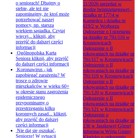
o seniorach!
Dbajmy o
11/2026 sprzedaż w
siebie, ale też nie
drodze bezprzetargowej -
zapominajmy, że ktoś może
działka nr 177/4 w
potrzebować naszej
Kamieńcu i działka nr
pomocy, np. starsza
619/2 w Wojborzu
wiekiem sąsiadka. Czytaj
Ogłoszenie o I przetargu
więcej...
kliknij, aby
na działkę nr 791/116 w
przejść do dalszej części
Krosnowicach
informacji
Ogłoszenie o II
Ogólnopolska Karta
rokowaniach na działkę nr
Seniora
kliknij, aby przejść
791/117 w Krosnowicach
do dalszej części informacji
Ogłoszenie o II
Koronawirus - jak
rokowaniach na działkę nr
zapobiegać zarażeniu?
W
791/119 w Krosnowicach
trosce o zdrowie
Ogłoszenie o II
mieszkańców w wieku 60+
rokowaniach na działkę nr
w okresie stanu zagrożenia
791/120 w Krosnowicach
epidemicznego
Ogłoszenie o II
przypominamy o
rokowaniach na działkę nr
przestrzeganiu kilku
791/121 w Krosnowicach
koronnych zasad...
kliknij,
Ogłoszenie o
aby przejść do dalszej
rokowaniach na działkę nr
części informacji
136 w Jaszkowej Górnej
Nie daj się oszukać,
Informacja Wójta Gminy
Seniorze!
W sytuacji
Kłodzko o ogłoszeniu