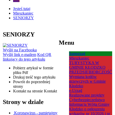
Jesteś tutaj
Mieszkaniec
SENIORZY
SENIORZY
Menu
Wyślij na Facebooka
Samorząd
Wyślij link e-mailem
Kod QR
Mieszkaniec
linkujący do tego artykułu
TURYSTYKA W
GMINIE KŁODZKO
Pobierz artykuł w formie
PRZEDSIĘBIORCZOŚĆ
pliku
Pdf
Wymiana kotłów
Drukuj
treść tego artykułu
grzewczych w Gminie
Powrót
do poprzedniej
Kłodzko
strony
e-Urząd
Kontakt
na stronie Kontakt
Realizowane projekty
Cyberbezpieczeństwo
Strony w dziale
Informacja Wójta Gminy
Kłodzko o ogłoszeniu
Koronawirus - pamiętajmy
wykazów nr 10/2026 i nr