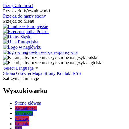
Przejdź do treści
Przejdź do Wyszukiwarki
Przejdź do mapy strony
Przejdź do Menu
Select Language
▼
Strona Główna
Mapa Strony
Kontakt
RSS
Zatrzymaj animacje
Wyszukiwarka
Strona główna
Aktualności
Samorząd
e-Urząd
Kontakt
BIP