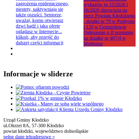
zagrożenia epidemicznego,
wykazów nr 15/2026 i
niestety, uaktywniają się
16/2026 darowizna na
także oszuści. Seniorze,
rzecz Powiatu Kłodzkiego
uważaj, komu otwierasz
- działki nr 79 w Podtyniu
dzwi bądź i jaką ofertę
i 120 w Gorzuchowie
oglądasz w Internecie...
Ogłoszenie o II przetargu
kliknij, aby przejść do
na działkę nr 407/4 w
dalszej części informacji
Wojborzu
Informacje w sliderze
Urząd Gminy Kłodzko
ul.Okrzei 8A, 57-300 Kłodzko
powiat kłodzki, województwo dolnośląskie
pełne dane teleadresowe »