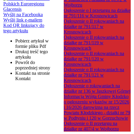
Wojborzu
Ogłoszenie o I przetargu na działkę
Wyślij na Facebooka
nr 791/116 w Krosnowicach
Wyślij link e-mailem
Ogłoszenie o II rokowaniach na
Kod QR linkujący do
działkę nr 791/117 w
tego artykułu
Krosnowicach
Ogłoszenie o II rokowaniach na
Pobierz artykuł w
działkę nr 791/119 w
formie pliku
Pdf
Krosnowicach
Drukuj
treść tego
Ogłoszenie o II rokowaniach na
artykułu
działkę nr 791/120 w
Powrót
do
Krosnowicach
poprzedniej strony
Ogłoszenie o II rokowaniach na
Kontakt
na stronie
działkę nr 791/121 w
Kontakt
Krosnowicach
Ogłoszenie o rokowaniach na
działkę nr 136 w Jaszkowej Górnej
Informacja Wójta Gminy Kłodzko
o ogłoszeniu wykazów nr 15/2026
i 16/2026 darowizna na rzecz
Powiatu Kłodzkiego - działki nr 79
w Podtyniu i 120 w Gorzuchowie
Ogłoszenie o II przetargu na
działkę nr 407/4 w Wojborzu