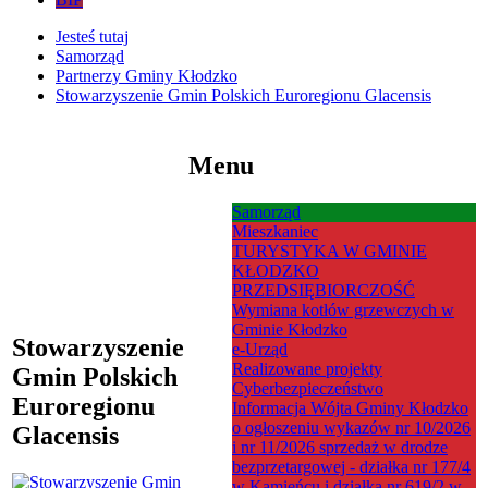
Jesteś tutaj
Samorząd
Partnerzy Gminy Kłodzko
Stowarzyszenie Gmin Polskich Euroregionu Glacensis
Menu
Samorząd
Mieszkaniec
TURYSTYKA W GMINIE
KŁODZKO
PRZEDSIĘBIORCZOŚĆ
Wymiana kotłów grzewczych w
Gminie Kłodzko
Stowarzyszenie
e-Urząd
Realizowane projekty
Gmin Polskich
Cyberbezpieczeństwo
Euroregionu
Informacja Wójta Gminy Kłodzko
o ogłoszeniu wykazów nr 10/2026
Glacensis
i nr 11/2026 sprzedaż w drodze
bezprzetargowej - działka nr 177/4
w Kamieńcu i działka nr 619/2 w