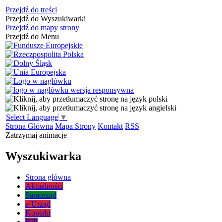
Przejdź do treści
Przejdź do Wyszukiwarki
Przejdź do mapy strony
Przejdź do Menu
Select Language
▼
Strona Główna
Mapa Strony
Kontakt
RSS
Zatrzymaj animacje
Wyszukiwarka
Strona główna
Aktualności
Samorząd
e-Urząd
Kontakt
BIP