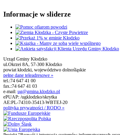
Informacje w sliderze
Urząd Gminy Kłodzko
ul.Okrzei 8A, 57-300 Kłodzko
powiat kłodzki, województwo dolnośląskie
pełne dane teleadresowe »
tel.:
74 647 41 00
fax.:
74 647 41 03
e-mail:
ug@gmina.klodzko.pl
ePUAP: /ugklodzko/skrytka
AE:PL-74310-35413-WBTEJ-20
polityka prywatności / RODO »
Projekt "Rozwój i integracja systemów informatycznych oraz