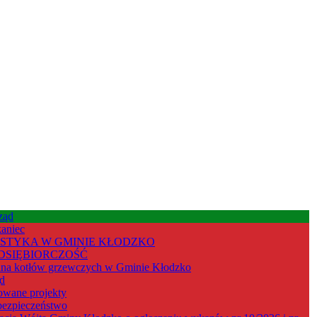
ząd
aniec
STYKA W GMINIE KŁODZKO
DSIĘBIORCZOŚĆ
na kotłów grzewczych w Gminie Kłodzko
d
owane projekty
ezpieczeństwo