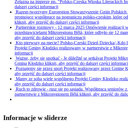
Żelazna na imprezę pn. "Polsko-Czeska Wioska Literackich In
dalszej części informacji
Razem tworzymy Euroregion
Stowarzyszenie Gmin Polskich E
promujące współpracę na pograniczu polsko-czeskim, które od
kliknij, aby przejść do dalszej części informacji
Partnerskie rozmowy - 12 marca 2025
Omówienie realizacji w
przedstawicielami Mikroregionu Bělá, które odbyło się 12 ma
aby przejść do dalszej części informacji
Kto pierwszy na mecie? Polsko-Czeski Dzień Dziecka/„Kdo bu
Projekt Gminy Kłodzko realizowany w partnerstwie z Mikror
informacji
Ważne, żeby się spotkać - Je důležité se setkávat
Projekt Mikro
Gminą Kłodzko
kliknij, aby przejść do dalszej części informacj
Poznajemy się przez sport
Projekt realizowany przez Gminę 
aby przejść do dalszej części informacji
Mamy ze sobą wiele wspólnego
Projekt Gminy Kłodzko real
aby przejść do dalszej części informacji
Ruch to zdrowie - rusz się po sąsiada. Współpraca seniorów z
partnerstwie z Mikroregionem Bělá
kliknij, aby przejść do dals
Informacje w sliderze