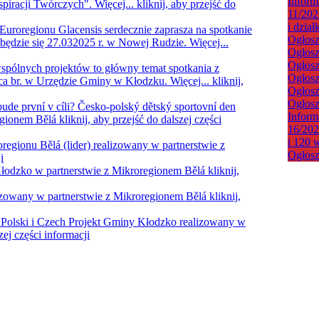
Inform
spiracji Twórczych". Więcej...
kliknij, aby przejść do
11/202
i dzia
uroregionu Glacensis serdecznie zaprasza na spotkanie
Ogłosz
będzie się 27.032025 r. w Nowej Rudzie. Więcej...
Ogłosz
Ogłosz
spólnych projektów to główny temat spotkania z
Ogłosz
rca br. w Urzędzie Gminy w Kłodzku. Więcej...
kliknij,
Ogłosz
Ogłosz
de první v cíli? Česko-polský dětský sportovní den
Inform
egionem Bělá
kliknij, aby przejść do dalszej części
16/202
i 120 
regionu Bělá (lider) realizowany w partnerstwie z
Ogłosz
i
Kłodzko w partnerstwie z Mikroregionem Bělá
kliknij,
izowany w partnerstwie z Mikroregionem Bělá
kliknij,
 Polski i Czech
Projekt Gminy Kłodzko realizowany w
zej części informacji