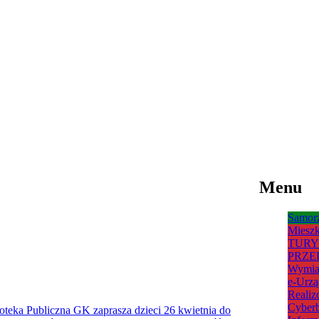
Menu
Samor
Mieszk
TURY
PRZE
Wymia
e-Urzą
Realiz
Cyberb
ioteka Publiczna GK zaprasza dzieci 26 kwietnia do