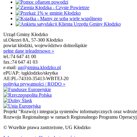
Urząd Gminy Kłodzko
ul.Okrzei 8A, 57-300 Kłodzko
powiat kłodzki, województwo dolnośląskie
pełne dane teleadresowe »
tel.:
74 647 41 00
fax.:
74 647 41 03
e-mail:
ug@gmina.klodzko.pl
ePUAP: /ugklodzko/skrytka
AE:PL-74310-35413-WBTEJ-20
polityka prywatności / RODO »
Projekt "Rozwój i integracja systemów informatycznych oraz wdroż
Rozwoju Regionalnego w ramach Regionalnego Programu Operacyjn
© Wszelkie prawa zastrzeżone, UG Kłodzko