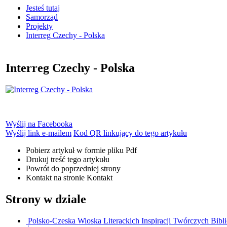
Jesteś tutaj
Samorząd
Projekty
Interreg Czechy - Polska
Interreg Czechy - Polska
Wyślij na Facebooka
Wyślij link e-mailem
Kod QR linkujący do tego artykułu
Pobierz artykuł w formie pliku
Pdf
Drukuj
treść tego artykułu
Powrót
do poprzedniej strony
Kontakt
na stronie Kontakt
Strony w dziale
Polsko-Czeska Wioska Literackich Inspiracji Twórczych
Bibl