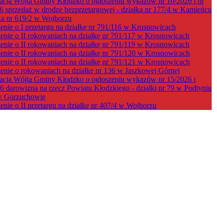
acja Wójta Gminy Kłodzko o ogłoszeniu wykazów nr 10/2026 i nr
6 sprzedaż w drodze bezprzetargowej - działka nr 177/4 w Kamieńcu
łka nr 619/2 w Wojborzu
enie o I przetargu na działkę nr 791/116 w Krosnowicach
enie o II rokowaniach na działkę nr 791/117 w Krosnowicach
enie o II rokowaniach na działkę nr 791/119 w Krosnowicach
enie o II rokowaniach na działkę nr 791/120 w Krosnowicach
enie o II rokowaniach na działkę nr 791/121 w Krosnowicach
enie o rokowaniach na działkę nr 136 w Jaszkowej Górnej
acja Wójta Gminy Kłodzko o ogłoszeniu wykazów nr 15/2026 i
6 darowizna na rzecz Powiatu Kłodzkiego - działki nr 79 w Podtyniu
w Gorzuchowie
enie o II przetargu na działkę nr 407/4 w Wojborzu