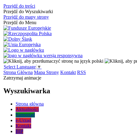
Przejdź do treści
Przejdź do Wyszukiwarki
Przejdź do mapy strony
Przejdź do Menu
Select Language
▼
Strona Główna
Mapa Strony
Kontakt
RSS
Zatrzymaj animacje
Wyszukiwarka
Strona główna
Aktualności
Samorząd
e-Urząd
Kontakt
BIP