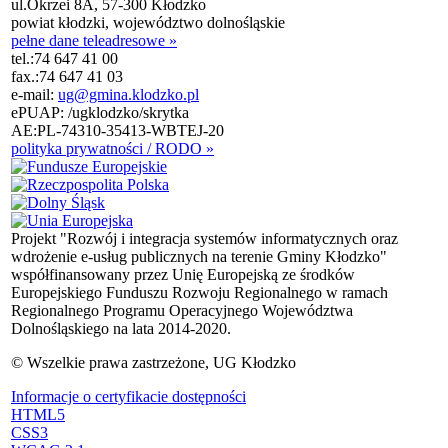
ul.Okrzei 8A, 57-300 Kłodzko
powiat kłodzki, województwo dolnośląskie
pełne dane teleadresowe »
tel.:
74 647 41 00
fax.:
74 647 41 03
e-mail:
ug@gmina.klodzko.pl
ePUAP: /ugklodzko/skrytka
AE:PL-74310-35413-WBTEJ-20
polityka prywatności / RODO »
Projekt "Rozwój i integracja systemów informatycznych oraz
wdrożenie e-usług publicznych na terenie Gminy Kłodzko"
współfinansowany przez Unię Europejską ze środków
Europejskiego Funduszu Rozwoju Regionalnego w ramach
Regionalnego Programu Operacyjnego Województwa
Dolnośląskiego na lata 2014-2020.
© Wszelkie prawa zastrzeżone, UG Kłodzko
Informacje o certyfikacie dostępności
HTML5
CSS3