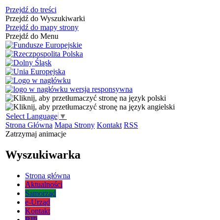
Przejdź do treści
Przejdź do Wyszukiwarki
Przejdź do mapy strony
Przejdź do Menu
Select Language
▼
Strona Główna
Mapa Strony
Kontakt
RSS
Zatrzymaj animacje
Wyszukiwarka
Strona główna
Aktualności
Samorząd
e-Urząd
Kontakt
BIP