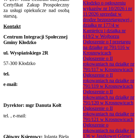
Kłodzko o ogłoszeniu
Certyfikat Zakup Prospołeczny
wykazów nr 10/2026 i nr
za usługi opiekuńcze nad osobą
11/2026 sprzedaż w
starszą.
drodze bezprzetargowej -
działka nr 177/4 w
Kontakt
Kamieńcu i działka nr
619/2 w Wojborzu
Centrum Integracji Społecznej
Ogłoszenie o I przetargu
Gminy Kłodzko
na działkę nr 791/116 w
ul. Wyspiańskiego 2R
Krosnowicach
Ogłoszenie o II
57-300 Kłodzko
rokowaniach na działkę nr
791/117 w Krosnowicach
tel.
Ogłoszenie o II
rokowaniach na działkę nr
e-mail:
791/119 w Krosnowicach
Ogłoszenie o II
rokowaniach na działkę nr
791/120 w Krosnowicach
Dyrektor: mgr Danuta Kołt
Ogłoszenie o II
rokowaniach na działkę nr
tel.
, e-mail:
791/121 w Krosnowicach
Ogłoszenie o
rokowaniach na działkę nr
136 w Jaszkowej Górnej
Główny Księgowy:
Jolanta Biela