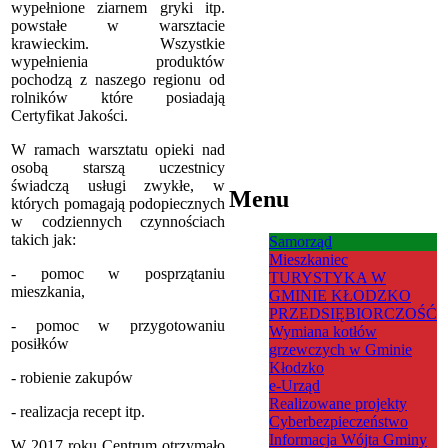
wypełnione ziarnem gryki itp.
powstałe w warsztacie
krawieckim. Wszystkie
wypełnienia produktów
pochodzą z naszego regionu od
rolników które posiadają
Certyfikat Jakości.
W ramach warsztatu opieki nad
osobą starszą uczestnicy
świadczą usługi zwykłe, w
Menu
których pomagają podopiecznych
w codziennych czynnościach
takich jak:
Samorząd
Mieszkaniec
- pomoc w posprzątaniu
TURYSTYKA W
mieszkania,
GMINIE KŁODZKO
PRZEDSIĘBIORCZOŚĆ
- pomoc w przygotowaniu
Wymiana kotłów
posiłków
grzewczych w Gminie
Kłodzko
- robienie zakupów
e-Urząd
Realizowane projekty
- realizacja recept itp.
Cyberbezpieczeństwo
Informacja Wójta Gminy
W 2017 roku Centrum otrzymało