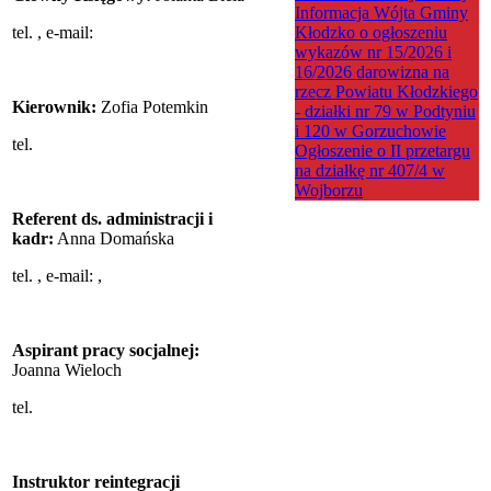
Informacja Wójta Gminy
tel.
, e-mail:
Kłodzko o ogłoszeniu
wykazów nr 15/2026 i
16/2026 darowizna na
rzecz Powiatu Kłodzkiego
Kierownik:
Zofia Potemkin
- działki nr 79 w Podtyniu
i 120 w Gorzuchowie
tel.
Ogłoszenie o II przetargu
na działkę nr 407/4 w
Wojborzu
Referent ds. administracji i
kadr:
Anna Domańska
tel.
, e-mail:
,
Aspirant pracy socjalnej:
Joanna Wieloch
tel.
Instruktor reintegracji