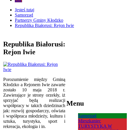
Jesteś tutaj
Samorząd
Partnerzy Gminy Kłodzko
Republika Białorusi: Rejon Iwie
Republika Białorusi:
Rejon Iwie
Porozumienie między Gminą
Kłodzko a Rejonem Iwie zawarte
zostało 10 maja 2018 r.
Zawierające je strony orzekły, iż
sprzyjać będą realizacji
Menu
współpracy w takich dziedzinach
jak: rozwój gospodarczy, oświata
Samorząd
i współpraca młodzieży, kultura i
Mieszkaniec
sztuka, turystyka, sport i
TURYSTYKA W
rekreacja, ekologia i in.