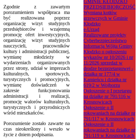
GMINIE KŁODZKO
Zgodnie z zawartym
PRZEDSIĘBIORCZOŚĆ
porozumieniem współpraca ma
Wymiana kotłów
być realizowana poprzez
grzewczych w Gminie
organizację wizyt studyjnych
Kłodzko
przedsiębiorców i wzajemną
e-Urząd
promocję ofert inwestycyjnych,
Realizowane projekty
organizację wizyt studyjnych
Cyberbezpieczeństwo
nauczycieli, pracowników
Informacja Wójta Gminy
kultury i administracji publicznej,
Kłodzko o ogłoszeniu
wymianę młodzieży w
wykazów nr 10/2026 i nr
wydarzeniach organizowanych
11/2026 sprzedaż w
przez strony, udział w imprezach
drodze bezprzetargowej -
kulturalnych, sportowych,
działka nr 177/4 w
turystycznych i promocyjnych,
Kamieńcu i działka nr
wymianę doświadczeń w
619/2 w Wojborzu
zakresie funkcjonowania
Ogłoszenie o I przetargu
administracji i realizacji,
na działkę nr 791/116 w
promocję walorów kulturalnych,
Krosnowicach
turystycznych i przyrodniczych
Ogłoszenie o II
wśród mieszkańców.
rokowaniach na działkę nr
791/117 w Krosnowicach
Porozumienie zostało zawarte na
Ogłoszenie o II
czas nieokreślony i weszło w
rokowaniach na działkę nr
życie z dniem podpisania.
791/119 w Krosnowicach