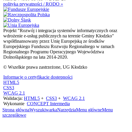
polityka prywatności / RODO »
Projekt "Rozwój i integracja systemów informatycznych oraz
wdrożenie e-usług publicznych na terenie Gminy Kłodzko"
współfinansowany przez Unię Europejską ze środków
Europejskiego Funduszu Rozwoju Regionalnego w ramach
Regionalnego Programu Operacyjnego Województwa
Dolnośląskiego na lata 2014-2020.
© Wszelkie prawa zastrzeżone, UG Kłodzko
Informacje o certyfikacie dostępności
HTML5
CSS3
WCAG 2.1
Walidacja:
HTML5
+
CSS3
+
WCAG 2.1
Wykonanie
CONCEPT
Intermedia
Strona główna
Wyszukiwarka
Narzędzia
Menu główne
Menu
szczegółowe