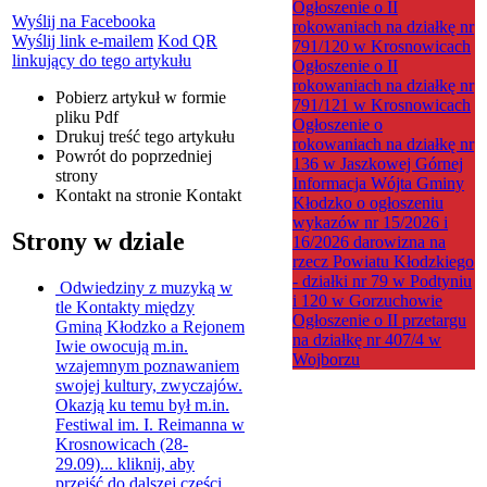
Ogłoszenie o II
Wyślij na Facebooka
rokowaniach na działkę nr
Wyślij link e-mailem
Kod QR
791/120 w Krosnowicach
linkujący do tego artykułu
Ogłoszenie o II
rokowaniach na działkę nr
Pobierz artykuł w formie
791/121 w Krosnowicach
pliku
Pdf
Ogłoszenie o
Drukuj
treść tego artykułu
rokowaniach na działkę nr
Powrót
do poprzedniej
136 w Jaszkowej Górnej
strony
Informacja Wójta Gminy
Kontakt
na stronie Kontakt
Kłodzko o ogłoszeniu
wykazów nr 15/2026 i
Strony w dziale
16/2026 darowizna na
rzecz Powiatu Kłodzkiego
- działki nr 79 w Podtyniu
Odwiedziny z muzyką w
i 120 w Gorzuchowie
tle
Kontakty między
Ogłoszenie o II przetargu
Gminą Kłodzko a Rejonem
na działkę nr 407/4 w
Iwie owocują m.in.
Wojborzu
wzajemnym poznawaniem
swojej kultury, zwyczajów.
Okazją ku temu był m.in.
Festiwal im. I. Reimanna w
Krosnowicach (28-
29.09)...
kliknij, aby
przejść do dalszej części