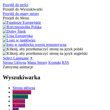
Przejdź do treści
Przejdź do Wyszukiwarki
Przejdź do mapy strony
Przejdź do Menu
Select Language
▼
Strona Główna
Mapa Strony
Kontakt
RSS
Zatrzymaj animacje
Wyszukiwarka
Strona główna
Aktualności
Samorząd
e-Urząd
Kontakt
BIP