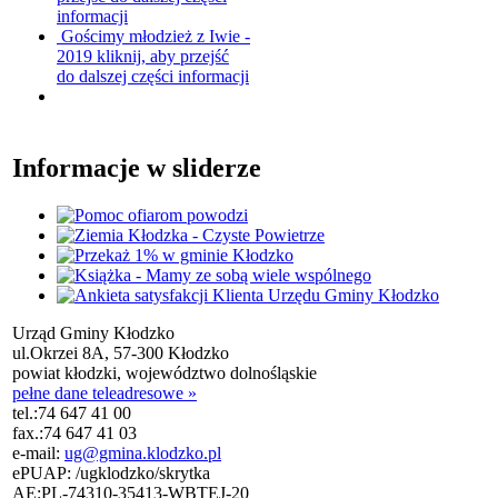
informacji
Gościmy młodzież z Iwie -
2019
kliknij, aby przejść
do dalszej części informacji
Informacje w sliderze
Urząd Gminy Kłodzko
ul.Okrzei 8A, 57-300 Kłodzko
powiat kłodzki, województwo dolnośląskie
pełne dane teleadresowe »
tel.:
74 647 41 00
fax.:
74 647 41 03
e-mail:
ug@gmina.klodzko.pl
ePUAP: /ugklodzko/skrytka
AE:PL-74310-35413-WBTEJ-20