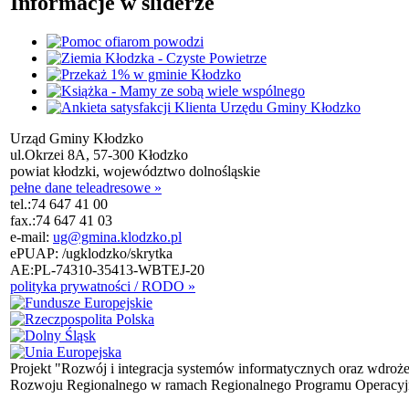
Informacje w sliderze
Urząd Gminy Kłodzko
ul.Okrzei 8A, 57-300 Kłodzko
powiat kłodzki, województwo dolnośląskie
pełne dane teleadresowe »
tel.:
74 647 41 00
fax.:
74 647 41 03
e-mail:
ug@gmina.klodzko.pl
ePUAP: /ugklodzko/skrytka
AE:PL-74310-35413-WBTEJ-20
polityka prywatności / RODO »
Projekt "Rozwój i integracja systemów informatycznych oraz wdroż
Rozwoju Regionalnego w ramach Regionalnego Programu Operacyjn