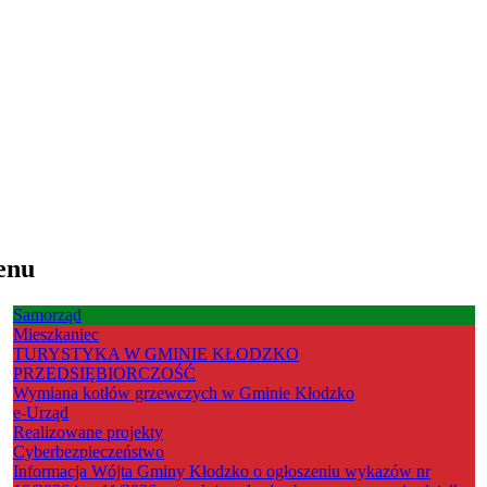
enu
Samorząd
Mieszkaniec
TURYSTYKA W GMINIE KŁODZKO
PRZEDSIĘBIORCZOŚĆ
Wymiana kotłów grzewczych w Gminie Kłodzko
e-Urząd
Realizowane projekty
Cyberbezpieczeństwo
Informacja Wójta Gminy Kłodzko o ogłoszeniu wykazów nr