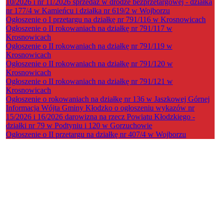
10/2026 i nr 11/2026 sprzedaż w drodze bezprzetargowej - działka
nr 177/4 w Kamieńcu i działka nr 619/2 w Wojborzu
Ogłoszenie o I przetargu na działkę nr 791/116 w Krosnowicach
Ogłoszenie o II rokowaniach na działkę nr 791/117 w
Krosnowicach
Ogłoszenie o II rokowaniach na działkę nr 791/119 w
Krosnowicach
Ogłoszenie o II rokowaniach na działkę nr 791/120 w
Krosnowicach
Ogłoszenie o II rokowaniach na działkę nr 791/121 w
Krosnowicach
Ogłoszenie o rokowaniach na działkę nr 136 w Jaszkowej Górnej
Informacja Wójta Gminy Kłodzko o ogłoszeniu wykazów nr
15/2026 i 16/2026 darowizna na rzecz Powiatu Kłodzkiego -
działki nr 79 w Podtyniu i 120 w Gorzuchowie
Ogłoszenie o II przetargu na działkę nr 407/4 w Wojborzu