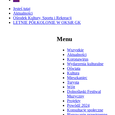
Jesteś tutaj
Aktualności
Ośrodek Kultury, Sportu i Rekreacji
LETNIE PÓŁKOLONIE W OKSiR GK
Menu
Wszystkie
Aktualności
Koronawirus
Wydarzenia kulturalne
Oświata
Kultura
Mieszkaniec
Turysta
Wójt
Dolnośląski Festiwal
Muzyczny
Projekty
Powódź 2024
Konsultacje społeczne
Planowanie przestrzenne