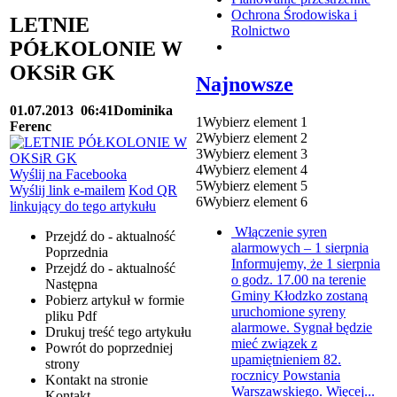
Ochrona Środowiska i
LETNIE
Rolnictwo
PÓŁKOLONIE W
OKSiR GK
Najnowsze
01.07.2013
06:41
Dominika
1
Wybierz element 1
Ferenc
2
Wybierz element 2
3
Wybierz element 3
4
Wybierz element 4
Wyślij na Facebooka
5
Wybierz element 5
Wyślij link e-mailem
Kod QR
6
Wybierz element 6
linkujący do tego artykułu
Włączenie syren
Przejdź do - aktualność
alarmowych – 1 sierpnia
Poprzednia
Informujemy, że 1 sierpnia
Przejdź do - aktualność
o godz. 17.00 na terenie
Następna
Gminy Kłodzko zostaną
Pobierz artykuł w formie
uruchomione syreny
pliku
Pdf
alarmowe. Sygnał będzie
Drukuj
treść tego artykułu
mieć związek z
Powrót
do poprzedniej
upamiętnieniem 82.
strony
rocznicy Powstania
Kontakt
na stronie
Warszawskiego. Więcej...
Kontakt