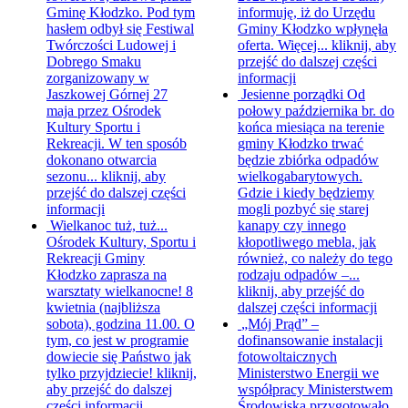
Gminę Kłodzko. Pod tym
informuję, iż do Urzędu
hasłem odbył się Festiwal
Gminy Kłodzko wpłynęła
Twórczości Ludowej i
oferta. Więcej...
kliknij, aby
Dobrego Smaku
przejść do dalszej części
zorganizowany w
informacji
Jaszkowej Górnej 27
Jesienne porządki
Od
maja przez Ośrodek
połowy października br. do
Kultury Sportu i
końca miesiąca na terenie
Rekreacji. W ten sposób
gminy Kłodzko trwać
dokonano otwarcia
będzie zbiórka odpadów
sezonu...
kliknij, aby
wielkogabarytowych.
przejść do dalszej części
Gdzie i kiedy będziemy
informacji
mogli pozbyć się starej
Wielkanoc tuż, tuż...
kanapy czy innego
Ośrodek Kultury, Sportu i
kłopotliwego mebla, jak
Rekreacji Gminy
również, co należy do tego
Kłodzko zaprasza na
rodzaju odpadów –...
warsztaty wielkanocne! 8
kliknij, aby przejść do
kwietnia (najbliższa
dalszej części informacji
sobota), godzina 11.00. O
„Mój Prąd” –
tym, co jest w programie
dofinansowanie instalacji
dowiecie się Państwo jak
fotowoltaicznych
tylko przyjdziecie!
kliknij,
Ministerstwo Energii we
aby przejść do dalszej
współpracy Ministerstwem
części informacji
Środowiska przygotowało