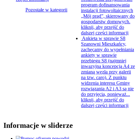
program dofinansowania
Pozostałe w kategorii
instalacji fotowoltaicznych
„Mój prąd”, skierowany do
gospodarstw domowych.
kliknij, aby przejść do
dalszej części informacji
Ankieta w sprawie S8
Szanowni Mieszkańcy,
zachęcamy do wypełniania
ankiety w sprawie
przebiegu S8 (najmniej
inwazyjna koncepcja A4 ze
zmianą węzła przy galerii
na tzw. caro). Z punktu
widzenia interesu Gminy
rozwiązania A2 i A3 są nie
do przyjęcia, ponieważ...
kliknij, aby przejść do
dalszej części informacji
Informacje w sliderze