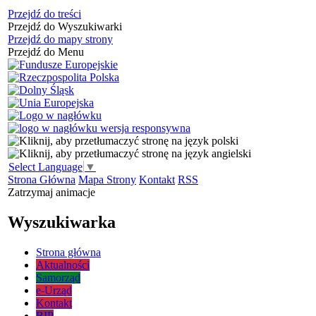
Przejdź do treści
Przejdź do Wyszukiwarki
Przejdź do mapy strony
Przejdź do Menu
Select Language
▼
Strona Główna
Mapa Strony
Kontakt
RSS
Zatrzymaj animacje
Wyszukiwarka
Strona główna
Aktualności
Samorząd
e-Urząd
Kontakt
BIP