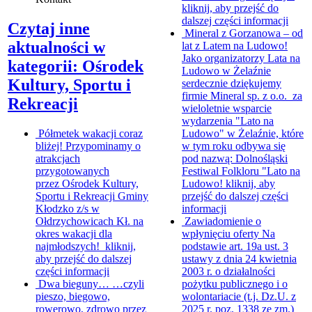
kliknij, aby przejść do
dalszej części informacji
Czytaj inne
Mineral z Gorzanowa – od
aktualności w
lat z Latem na Ludowo!
Jako organizatorzy Lata na
kategorii: Ośrodek
Ludowo w Żelaźnie
Kultury, Sportu i
serdecznie dziękujemy
firmie Mineral sp. z o.o. za
Rekreacji
wieloletnie wsparcie
wydarzenia "Lato na
Półmetek wakacji coraz
Ludowo" w Żelaźnie, które
bliżej!
Przypominamy o
w tym roku odbywa się
atrakcjach
pod nazwą: Dolnośląski
przygotowanych
Festiwal Folkloru "Lato na
przez Ośrodek Kultury,
Ludowo!
kliknij, aby
Sportu i Rekreacji Gminy
przejść do dalszej części
Kłodzko z/s w
informacji
Ołdrzychowicach Kł. na
Zawiadomienie o
okres wakacji dla
wpłynięciu oferty
Na
najmłodszych!
kliknij,
podstawie art. 19a ust. 3
aby przejść do dalszej
ustawy z dnia 24 kwietnia
części informacji
2003 r. o działalności
Dwa bieguny…
…czyli
pożytku publicznego i o
pieszo, biegowo,
wolontariacie (t.j. Dz.U. z
rowerowo, zdrowo przez
2025 r. poz. 1338 ze zm.)