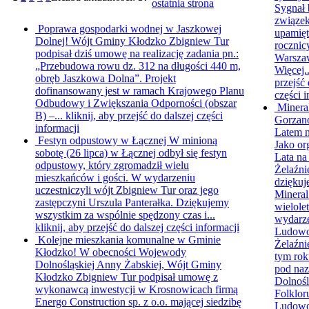
ostatnia strona
Sygnał 
związek
Poprawa gospodarki wodnej w Jaszkowej
upamięt
Dolnej!
Wójt Gminy Kłodzko Zbigniew Tur
rocznic
podpisał dziś umowę na realizację zadania pn.:
Warsza
„Przebudowa rowu dz. 312 na długości 440 m,
Więcej.
obręb Jaszkowa Dolna”. Projekt
przejść 
dofinansowany jest w ramach Krajowego Planu
części i
Odbudowy i Zwiększania Odporności (obszar
Minera
B) –...
kliknij, aby przejść do dalszej części
Gorzano
informacji
Latem 
Festyn odpustowy w Łącznej
W minioną
Jako or
sobotę (26 lipca) w Łącznej odbył się festyn
Lata n
odpustowy, który zgromadził wielu
Żelaźni
mieszkańców i gości. W wydarzeniu
dziękuj
uczestniczyli wójt Zbigniew Tur oraz jego
Mineral
zastępczyni Urszula Panterałka. Dziękujemy
wielole
wszystkim za wspólnie spędzony czas i...
wydarze
kliknij, aby przejść do dalszej części informacji
Ludow
Kolejne mieszkania komunalne w Gminie
Żelaźni
Kłodzko!
W obecności Wojewody
tym rok
Dolnośląskiej Anny Żabskiej, Wójt Gminy
pod na
Kłodzko Zbigniew Tur podpisał umowę z
Dolnośl
wykonawcą inwestycji w Krosnowicach firmą
Folklor
Energo Construction sp. z o.o. mającej siedzibę
Ludow