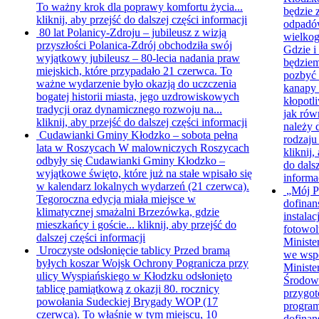
To ważny krok dla poprawy komfortu życia...
będzie 
kliknij, aby przejść do dalszej części informacji
odpad
80 lat Polanicy-Zdroju – jubileusz z wizją
wielko
przyszłości
Polanica-Zdrój obchodziła swój
Gdzie i
wyjątkowy jubileusz – 80-lecia nadania praw
będzie
miejskich, które przypadało 21 czerwca. To
pozbyć s
ważne wydarzenie było okazją do uczczenia
kanapy 
bogatej historii miasta, jego uzdrowiskowych
kłopotl
tradycji oraz dynamicznego rozwoju na...
jak rów
kliknij, aby przejść do dalszej części informacji
należy 
Cudawianki Gminy Kłodzko – sobota pełna
rodzaju
lata w Roszycach
W malowniczych Roszycach
kliknij,
odbyły się Cudawianki Gminy Kłodzko –
do dalsz
wyjątkowe święto, które już na stałe wpisało się
informa
w kalendarz lokalnych wydarzeń (21 czerwca).
„Mój P
Tegoroczna edycja miała miejsce w
dofinan
klimatycznej smażalni Brzezówka, gdzie
instalacj
mieszkańcy i goście...
kliknij, aby przejść do
fotowol
dalszej części informacji
Ministe
Uroczyste odsłonięcie tablicy
Przed bramą
we wsp
byłych koszar Wojsk Ochrony Pogranicza przy
Minist
ulicy Wyspiańskiego w Kłodzku odsłonięto
Środow
tablicę pamiątkową z okazji 80. rocznicy
przygo
powołania Sudeckiej Brygady WOP (17
progra
czerwca). To właśnie w tym miejscu, 10
dofinan