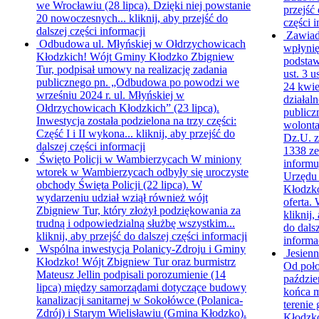
we Wrocławiu (28 lipca). Dzięki niej powstanie
przejść 
20 nowoczesnych...
kliknij, aby przejść do
części i
dalszej części informacji
Zawiad
Odbudowa ul. Młyńskiej w Ołdrzychowicach
wpłynię
Kłodzkich!
Wójt Gminy Kłodzko Zbigniew
podstaw
Tur, podpisał umowy na realizację zadania
ust. 3 u
publicznego pn. „Odbudowa po powodzi we
24 kwie
wrześniu 2024 r. ul. Młyńskiej w
działal
Ołdrzychowicach Kłodzkich” (23 lipca).
publicz
Inwestycja została podzielona na trzy części:
wolontar
Część I i II wykona...
kliknij, aby przejść do
Dz.U. z
dalszej części informacji
1338 ze
Święto Policji w Wambierzycach
W miniony
informuj
wtorek w Wambierzycach odbyły się uroczyste
Urzędu
obchody Święta Policji (22 lipca). W
Kłodzk
wydarzeniu udział wziął również wójt
oferta. 
Zbigniew Tur, który złożył podziękowania za
kliknij,
trudną i odpowiedzialną służbę wszystkim...
do dalsz
kliknij, aby przejść do dalszej części informacji
informa
Wspólna inwestycja Polanicy-Zdroju i Gminy
Jesien
Kłodzko!
Wójt Zbigniew Tur oraz burmistrz
Od poł
Mateusz Jellin podpisali porozumienie (14
paździe
lipca) między samorządami dotyczące budowy
końca m
kanalizacji sanitarnej w Sokołówce (Polanica-
terenie
Zdrój) i Starym Wielisławiu (Gmina Kłodzko).
Kłodzk