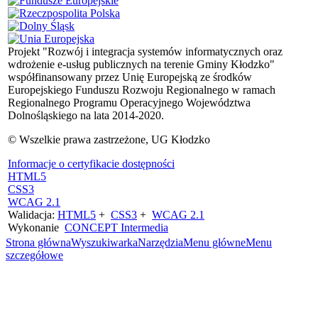
Projekt "Rozwój i integracja systemów informatycznych oraz
wdrożenie e-usług publicznych na terenie Gminy Kłodzko"
współfinansowany przez Unię Europejską ze środków
Europejskiego Funduszu Rozwoju Regionalnego w ramach
Regionalnego Programu Operacyjnego Województwa
Dolnośląskiego na lata 2014-2020.
© Wszelkie prawa zastrzeżone, UG Kłodzko
Informacje o certyfikacie dostępności
HTML5
CSS3
WCAG 2.1
Walidacja:
HTML5
+
CSS3
+
WCAG 2.1
Wykonanie
CONCEPT
Intermedia
Strona główna
Wyszukiwarka
Narzędzia
Menu główne
Menu
szczegółowe