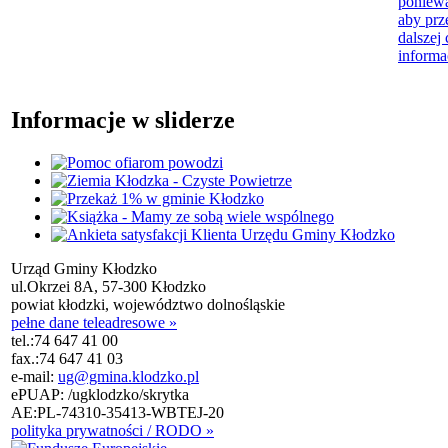
poniewa
aby prz
dalszej 
informa
Informacje w sliderze
Urząd Gminy Kłodzko
ul.Okrzei 8A, 57-300 Kłodzko
powiat kłodzki, województwo dolnośląskie
pełne dane teleadresowe »
tel.:
74 647 41 00
fax.:
74 647 41 03
e-mail:
ug@gmina.klodzko.pl
ePUAP: /ugklodzko/skrytka
AE:PL-74310-35413-WBTEJ-20
polityka prywatności / RODO »