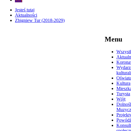
Jesteś tutaj
Aktualności
Zbigniew Tur (2018-2029)
Menu
Wszyst
Aktualn
Korona
Wydarz
kultura
Oświat
Kultura
Mieszk
Turysta
Wójt
Dolnośl
Muzyc
Projekt
Powódź
Konsult
społecz