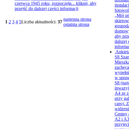
czerwca 1945 roku, rozpoczęła...
kliknij, aby
instalacj
przejść do dalszej części informacji
fotowol
„Mój pr
następna strona
skiero
1
2
3
4
5
Liczba aktualności:
37
ostatnia strona
gospod
domow
aby prz
dalszej 
informa
Ankiet
S8
Sza
Mieszk
zachęc
wypełni
w spraw
S8 (naj
inwazyj
A4 ze z
przy gal
caro). 
widzeni
Gminy 
A2 i A3
przyjęci