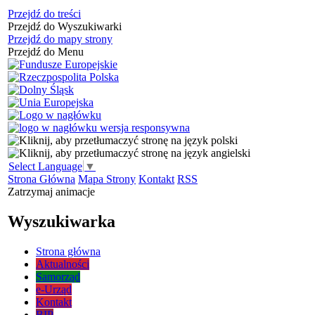
Przejdź do treści
Przejdź do Wyszukiwarki
Przejdź do mapy strony
Przejdź do Menu
Select Language
▼
Strona Główna
Mapa Strony
Kontakt
RSS
Zatrzymaj animacje
Wyszukiwarka
Strona główna
Aktualności
Samorząd
e-Urząd
Kontakt
BIP