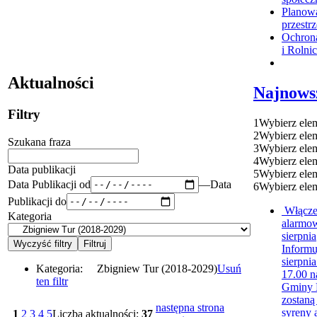
Planow
przestr
Ochron
i Rolni
Aktualności
Najnows
Filtry
1
Wybierz ele
2
Wybierz ele
Szukana fraza
3
Wybierz ele
4
Wybierz ele
Data publikacji
5
Wybierz ele
Data Publikacji od
—
Data
6
Wybierz ele
Publikacji do
Włącze
Kategoria
alarmo
sierpnia
Informu
sierpnia
Kategoria:
Zbigniew Tur (2018-2029)
Usuń
17.00 n
ten filtr
Gminy 
zostaną
następna strona
syreny 
1
2
3
4
5
Liczba aktualności:
37