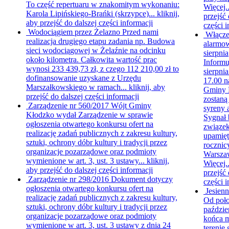
To część repertuaru w znakomitym wykonaniu:
Więcej.
Karola Lipińskiego-Brańki (skrzypce)...
kliknij,
przejść 
aby przejść do dalszej części informacji
części i
Wodociągiem przez Żelazno
Przed nami
Włącze
realizacja drugiego etapu zadania np. Budowa
alarmo
sieci wodociągowej w Żelaźnie na odcinku
sierpnia
około kilometra. Całkowita wartość prac
Informu
wynosi 233 439,73 zł, z czego 112 210,00 zł to
sierpnia
dofinansowanie uzyskane z Urzędu
17.00 n
Marszałkowskiego w ramach...
kliknij, aby
Gminy 
przejść do dalszej części informacji
zostaną
Zarządzenie nr 560/2017
Wójt Gminy
syreny 
Kłodzko wydał Zarządzenie w sprawie
Sygnał 
ogłoszenia otwartego konkursu ofert na
związek
realizację zadań publicznych z zakresu kultury,
upamięt
sztuki, ochrony dóbr kultury i tradycji przez
rocznic
organizacje pozarządowe oraz podmioty
Warsza
wymienione w art. 3, ust. 3 ustawy...
kliknij,
Więcej.
aby przejść do dalszej części informacji
przejść 
Zarządzenie nr 298/2016
Dokument dotyczy
części i
ogłoszenia otwartego konkursu ofert na
Jesien
realizację zadań publicznych z zakresu kultury,
Od poł
sztuki, ochrony dóbr kultury i tradycji przez
paździe
organizacje pozarządowe oraz podmioty
końca m
wymienione w art. 3, ust. 3 ustawy z dnia 24
terenie