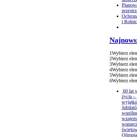
Planow
przestr
Ochron
i Rolni
Najnows
1
Wybierz ele
2
Wybierz ele
3
Wybierz ele
4
Wybierz ele
5
Wybierz ele
6
Wybierz ele
60 lat
życia – 
wyjątk
Jubila
wspólne
wzajem
wsparci
świętow
Olimpia