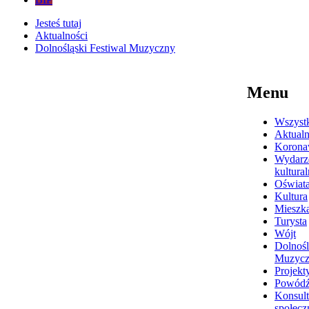
Jesteś tutaj
Aktualności
Dolnośląski Festiwal Muzyczny
Menu
Wszyst
Aktualn
Korona
Wydarz
kultura
Oświat
Kultura
Mieszk
Turysta
Wójt
Dolnośl
Muzyc
Projekt
Powódź
Konsult
społecz