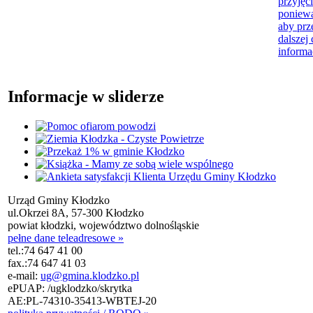
przyjęci
poniewa
aby prz
dalszej 
informa
Informacje w sliderze
Urząd Gminy Kłodzko
ul.Okrzei 8A, 57-300 Kłodzko
powiat kłodzki, województwo dolnośląskie
pełne dane teleadresowe »
tel.:
74 647 41 00
fax.:
74 647 41 03
e-mail:
ug@gmina.klodzko.pl
ePUAP: /ugklodzko/skrytka
AE:PL-74310-35413-WBTEJ-20