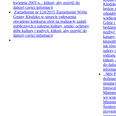
kwietnia 2003 o...
kliknij, aby przejść do
Kłodzk
dalszej części informacji
będzie 
Zarządzenie nr 124/2015
Zarządzenie Wójta
odpad
Gminy Kłodzko w sprawie ogłoszenia
wielko
otwartego konkursu ofert na realizację zadań
Gdzie i
publicznych z zakresu kultury, sztuki, ochrony
będzie
dóbr kultury i tradycji.
kliknij, aby przejść do
pozbyć s
dalszej części informacji
kanapy 
kłopotl
jak rów
należy 
rodzaju
kliknij,
do dalsz
informa
„Mój P
dofinan
instalacj
fotowol
Ministe
we wsp
Minist
Środow
przygo
progra