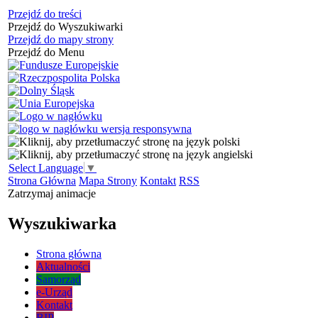
Przejdź do treści
Przejdź do Wyszukiwarki
Przejdź do mapy strony
Przejdź do Menu
Select Language
▼
Strona Główna
Mapa Strony
Kontakt
RSS
Zatrzymaj animacje
Wyszukiwarka
Strona główna
Aktualności
Samorząd
e-Urząd
Kontakt
BIP