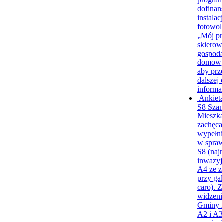
dofinan
instalacj
fotowol
„Mój pr
skiero
gospod
domow
aby prz
dalszej 
informa
Ankiet
S8
Sza
Mieszk
zachęc
wypełni
w spraw
S8 (naj
inwazyj
A4 ze z
przy gal
caro). 
widzeni
Gminy 
A2 i A3