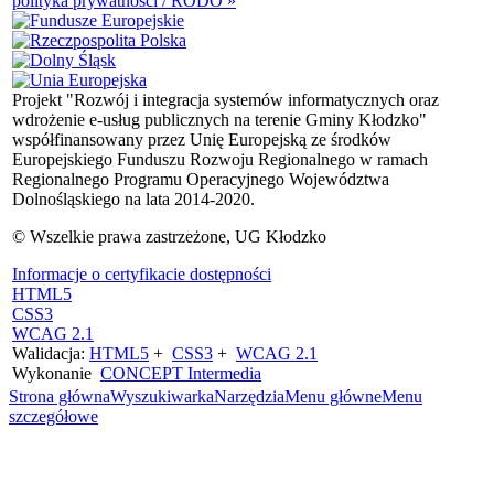
polityka prywatności / RODO »
Projekt "Rozwój i integracja systemów informatycznych oraz
wdrożenie e-usług publicznych na terenie Gminy Kłodzko"
współfinansowany przez Unię Europejską ze środków
Europejskiego Funduszu Rozwoju Regionalnego w ramach
Regionalnego Programu Operacyjnego Województwa
Dolnośląskiego na lata 2014-2020.
© Wszelkie prawa zastrzeżone, UG Kłodzko
Informacje o certyfikacie dostępności
HTML5
CSS3
WCAG 2.1
Walidacja:
HTML5
+
CSS3
+
WCAG 2.1
Wykonanie
CONCEPT
Intermedia
Strona główna
Wyszukiwarka
Narzędzia
Menu główne
Menu
szczegółowe