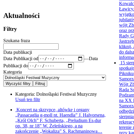
Kowalc
Ławicy.
wyjątko
Aktualności
jubilat
wójt Zb
Filtry
oraz pr
Rady G
Szukana fraza
Jastrzęb
kliknij,
do dalsz
Data publikacji
informa
Data Publikacji od
—
Data
15 sier
Publikacji do
spotkaj
Kategoria
Pikniku
Samorz
Wójt Zb
Rada S
Kategoria:
Dolnośląski Festiwal Muzyczny
Podzamk
Usuń ten filtr
na XX 
Samorz
Koncert na skrzypce, altówkę i organy
odbędzi
„Passacaglia g-moll nt. Haendla” J. Halvorsena,
sierpnia
„Król Olch” F. Schuberta, „Preludium Es-dur
rekreac
op. 38, nr 18” W. Żeleńskiego, a na
terenie
zakończenie „Wokaliza” S. Rachmaninowa…
przy kap