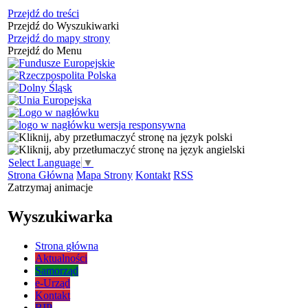
Przejdź do treści
Przejdź do Wyszukiwarki
Przejdź do mapy strony
Przejdź do Menu
Select Language
▼
Strona Główna
Mapa Strony
Kontakt
RSS
Zatrzymaj animacje
Wyszukiwarka
Strona główna
Aktualności
Samorząd
e-Urząd
Kontakt
BIP