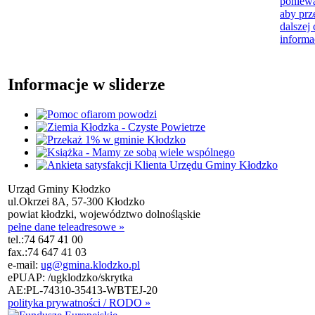
poniewa
aby prz
dalszej 
informa
Informacje w sliderze
Urząd Gminy Kłodzko
ul.Okrzei 8A, 57-300 Kłodzko
powiat kłodzki, województwo dolnośląskie
pełne dane teleadresowe »
tel.:
74 647 41 00
fax.:
74 647 41 03
e-mail:
ug@gmina.klodzko.pl
ePUAP: /ugklodzko/skrytka
AE:PL-74310-35413-WBTEJ-20
polityka prywatności / RODO »