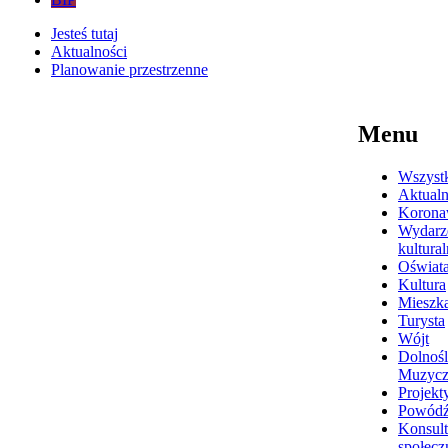
Jesteś tutaj
Aktualności
Planowanie przestrzenne
Menu
Wszyst
Aktualn
Korona
Wydarz
kultura
Oświat
Kultura
Mieszk
Turysta
Wójt
Dolnośl
Muzyc
Projekt
Powódź
Konsult
społecz