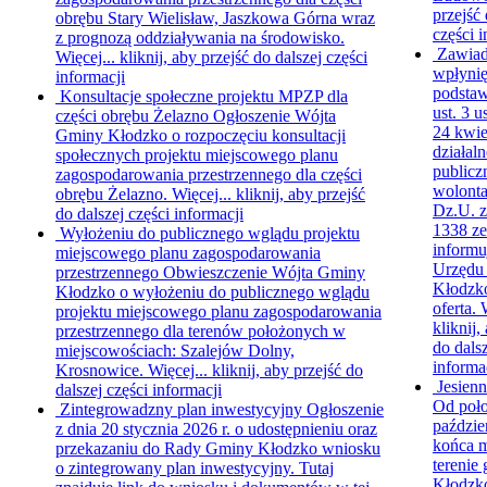
przejść 
obrębu Stary Wielisław, Jaszkowa Górna wraz
części i
z prognozą oddziaływania na środowisko.
Zawiad
Więcej...
kliknij, aby przejść do dalszej części
wpłynię
informacji
podstaw
Konsultacje społeczne projektu MPZP dla
ust. 3 u
części obrębu Żelazno
Ogłoszenie Wójta
24 kwie
Gminy Kłodzko o rozpoczęciu konsultacji
działal
społecznych projektu miejscowego planu
publicz
zagospodarowania przestrzennego dla części
wolontar
obrębu Żelazno. Więcej...
kliknij, aby przejść
Dz.U. z
do dalszej części informacji
1338 ze
Wyłożeniu do publicznego wglądu projektu
informuj
miejscowego planu zagospodarowania
Urzędu
przestrzennego
Obwieszczenie Wójta Gminy
Kłodzk
Kłodzko o wyłożeniu do publicznego wglądu
oferta. 
projektu miejscowego planu zagospodarowania
kliknij,
przestrzennego dla terenów położonych w
do dalsz
miejscowościach: Szalejów Dolny,
informa
Krosnowice. Więcej...
kliknij, aby przejść do
Jesien
dalszej części informacji
Od poł
Zintegrowadzny plan inwestycyjny
Ogłoszenie
paździe
z dnia 20 stycznia 2026 r. o udostępnieniu oraz
końca m
przekazaniu do Rady Gminy Kłodzko wniosku
terenie
o zintegrowany plan inwestycyjny. Tutaj
Kłodzk