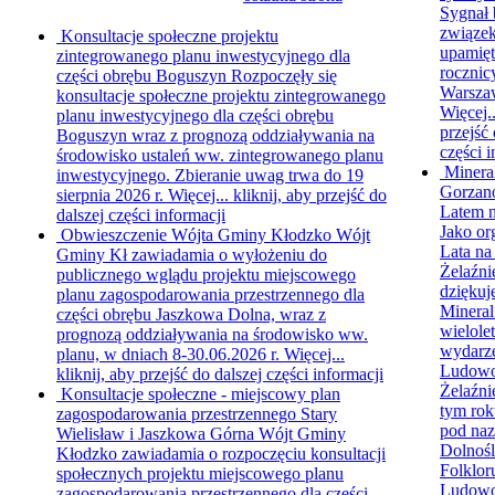
Sygnał 
związek
Konsultacje społeczne projektu
upamięt
zintegrowanego planu inwestycyjnego dla
rocznic
części obrębu Boguszyn
Rozpoczęły się
Warsza
konsultacje społeczne projektu zintegrowanego
Więcej.
planu inwestycyjnego dla części obrębu
przejść 
Boguszyn wraz z prognozą oddziaływania na
części i
środowisko ustaleń ww. zintegrowanego planu
Minera
inwestycyjnego. Zbieranie uwag trwa do 19
Gorzano
sierpnia 2026 r. Więcej...
kliknij, aby przejść do
Latem 
dalszej części informacji
Jako or
Obwieszczenie Wójta Gminy Kłodzko
Wójt
Lata n
Gminy Kł zawiadamia o wyłożeniu do
Żelaźni
publicznego wglądu projektu miejscowego
dziękuj
planu zagospodarowania przestrzennego dla
Mineral
części obrębu Jaszkowa Dolna, wraz z
wielole
prognozą oddziaływania na środowisko ww.
wydarze
planu, w dniach 8-30.06.2026 r. Więcej...
Ludow
kliknij, aby przejść do dalszej części informacji
Żelaźni
Konsultacje społeczne - miejscowy plan
tym rok
zagospodarowania przestrzennego Stary
pod na
Wielisław i Jaszkowa Górna
Wójt Gminy
Dolnośl
Kłodzko zawiadamia o rozpoczęciu konsultacji
Folklor
społecznych projektu miejscowego planu
Ludow
zagospodarowania przestrzennego dla części