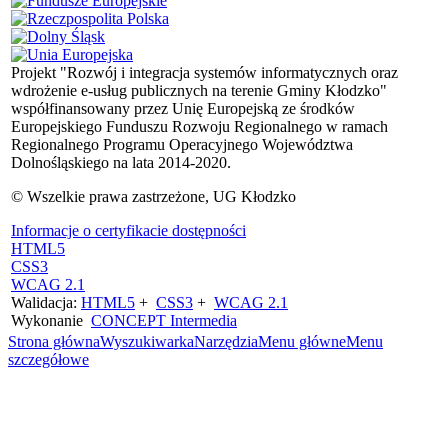
Projekt "Rozwój i integracja systemów informatycznych oraz
wdrożenie e-usług publicznych na terenie Gminy Kłodzko"
współfinansowany przez Unię Europejską ze środków
Europejskiego Funduszu Rozwoju Regionalnego w ramach
Regionalnego Programu Operacyjnego Województwa
Dolnośląskiego na lata 2014-2020.
© Wszelkie prawa zastrzeżone, UG Kłodzko
Informacje o certyfikacie dostępności
HTML5
CSS3
WCAG 2.1
Walidacja:
HTML5
+
CSS3
+
WCAG 2.1
Wykonanie
CONCEPT
Intermedia
Strona główna
Wyszukiwarka
Narzędzia
Menu główne
Menu
szczegółowe