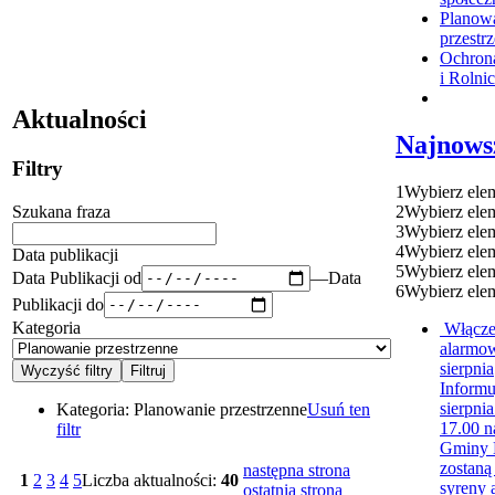
Planow
przestr
Ochron
i Rolni
Aktualności
Najnows
Filtry
1
Wybierz ele
Szukana fraza
2
Wybierz ele
3
Wybierz ele
4
Wybierz ele
Data publikacji
5
Wybierz ele
Data Publikacji od
—
Data
6
Wybierz ele
Publikacji do
Kategoria
Włącze
alarmo
sierpnia
Informu
sierpnia
Kategoria:
Planowanie przestrzenne
Usuń ten
17.00 n
filtr
Gminy 
zostaną
następna strona
1
2
3
4
5
Liczba aktualności:
40
syreny 
ostatnia strona