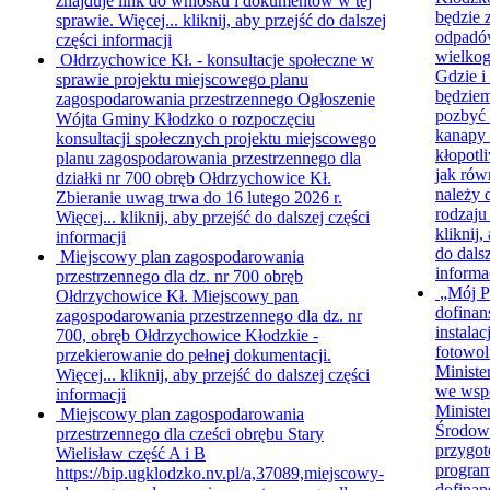
znajduje link do wniosku i dokumentów w tej
będzie 
sprawie. Więcej...
kliknij, aby przejść do dalszej
odpad
części informacji
wielko
Ołdrzychowice Kł. - konsultacje społeczne w
Gdzie i
sprawie projektu miejscowego planu
będzie
zagospodarowania przestrzennego
Ogłoszenie
pozbyć s
Wójta Gminy Kłodzko o rozpoczęciu
kanapy 
konsultacji społecznych projektu miejscowego
kłopotl
planu zagospodarowania przestrzennego dla
jak rów
działki nr 700 obręb Ołdrzychowice Kł.
należy 
Zbieranie uwag trwa do 16 lutego 2026 r.
rodzaju
Więcej...
kliknij, aby przejść do dalszej części
kliknij,
informacji
do dalsz
Miejscowy plan zagospodarowania
informa
przestrzennego dla dz. nr 700 obręb
„Mój P
Ołdrzychowice Kł.
Miejscowy pan
dofinan
zagospodarowania przestrzennego dla dz. nr
instalacj
700, obręb Ołdrzychowice Kłodzkie -
fotowol
przekierowanie do pełnej dokumentacji.
Ministe
Więcej...
kliknij, aby przejść do dalszej części
we wsp
informacji
Minist
Miejscowy plan zagospodarowania
Środow
przestrzennego dla cześci obrębu Stary
przygo
Wielisław część A i B
progra
https://bip.ugklodzko.nv.pl/a,37089,miejscowy-
dofinan