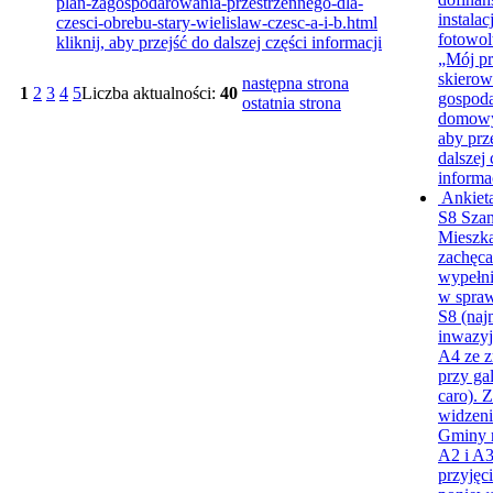
plan-zagospodarowania-przestrzennego-dla-
instalacj
czesci-obrebu-stary-wielislaw-czesc-a-i-b.html
fotowol
kliknij, aby przejść do dalszej części informacji
„Mój pr
skiero
następna strona
1
2
3
4
5
Liczba aktualności:
40
gospod
ostatnia strona
domow
aby prz
dalszej 
informa
Ankiet
S8
Sza
Mieszk
zachęc
wypełni
w spraw
S8 (naj
inwazyj
A4 ze z
przy gal
caro). 
widzeni
Gminy 
A2 i A3
przyjęci