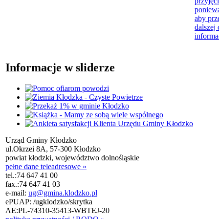
przyjęci
poniewa
aby prz
dalszej 
informa
Informacje w sliderze
Urząd Gminy Kłodzko
ul.Okrzei 8A, 57-300 Kłodzko
powiat kłodzki, województwo dolnośląskie
pełne dane teleadresowe »
tel.:
74 647 41 00
fax.:
74 647 41 03
e-mail:
ug@gmina.klodzko.pl
ePUAP: /ugklodzko/skrytka
AE:PL-74310-35413-WBTEJ-20