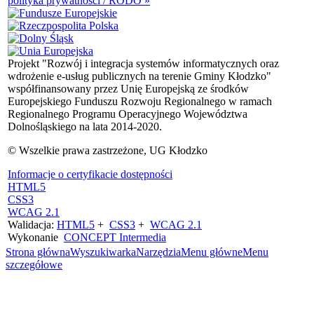
polityka prywatności / RODO »
Projekt "Rozwój i integracja systemów informatycznych oraz
wdrożenie e-usług publicznych na terenie Gminy Kłodzko"
współfinansowany przez Unię Europejską ze środków
Europejskiego Funduszu Rozwoju Regionalnego w ramach
Regionalnego Programu Operacyjnego Województwa
Dolnośląskiego na lata 2014-2020.
© Wszelkie prawa zastrzeżone, UG Kłodzko
Informacje o certyfikacie dostępności
HTML5
CSS3
WCAG 2.1
Walidacja:
HTML5
+
CSS3
+
WCAG 2.1
Wykonanie
CONCEPT
Intermedia
Strona główna
Wyszukiwarka
Narzędzia
Menu główne
Menu
szczegółowe