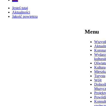
Jesteś tutaj
Aktualności
Jakość powietrza
Menu
Wszyst
Aktualn
Korona
Wydarz
kultura
Oświat
Kultura
Mieszk
Turysta
Wójt
Dolnośl
Muzyc
Projekt
Powódź
Konsult
społecz