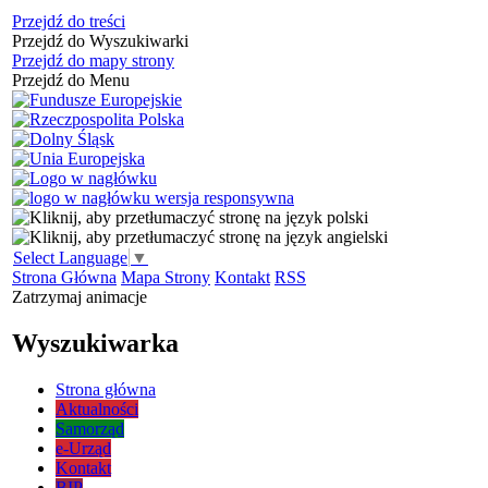
Przejdź do treści
Przejdź do Wyszukiwarki
Przejdź do mapy strony
Przejdź do Menu
Select Language
▼
Strona Główna
Mapa Strony
Kontakt
RSS
Zatrzymaj animacje
Wyszukiwarka
Strona główna
Aktualności
Samorząd
e-Urząd
Kontakt
BIP