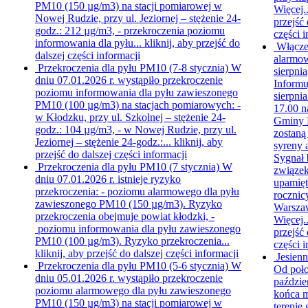
PM10 (150 µg/m3) na stacji pomiarowej w
Więcej.
Nowej Rudzie, przy ul. Jeziornej – stężenie 24-
przejść 
godz.: 212 µg/m3, - przekroczenia poziomu
części i
informowania dla pyłu...
kliknij, aby przejść do
Włącze
dalszej części informacji
alarmo
Przekroczenia dla pyłu PM10 (7-8 stycznia)
W
sierpnia
dniu 07.01.2026 r. wystąpiło przekroczenie
Informu
poziomu informowania dla pyłu zawieszonego
sierpnia
PM10 (100 µg/m3) na stacjach pomiarowych: -
17.00 n
w Kłodzku, przy ul. Szkolnej – stężenie 24-
Gminy 
godz.: 104 µg/m3, - w Nowej Rudzie, przy ul.
zostaną
Jeziornej – stężenie 24-godz.:...
kliknij, aby
syreny 
przejść do dalszej części informacji
Sygnał 
Przekroczenia dla pyłu PM10 (7 stycznia)
W
związek
dniu 07.01.2026 r. istnieje ryzyko
upamięt
przekroczenia: - poziomu alarmowego dla pyłu
rocznic
zawieszonego PM10 (150 µg/m3). Ryzyko
Warsza
przekroczenia obejmuje powiat kłodzki, -
Więcej.
poziomu informowania dla pyłu zawieszonego
przejść 
PM10 (100 µg/m3). Ryzyko przekroczenia...
części i
kliknij, aby przejść do dalszej części informacji
Jesien
Przekroczenia dla pyłu PM10 (5-6 stycznia)
W
Od poł
dniu 05.01.2026 r. wystąpiło przekroczenie
paździe
poziomu alarmowego dla pyłu zawieszonego
końca m
PM10 (150 µg/m3) na stacji pomiarowej w
terenie