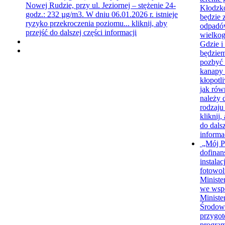
Nowej Rudzie, przy ul. Jeziornej – stężenie 24-
Kłodzk
godz.: 232 µg/m3. W dniu 06.01.2026 r. istnieje
będzie 
ryzyko przekroczenia poziomu...
kliknij, aby
odpad
przejść do dalszej części informacji
wielko
Gdzie i
będzie
pozbyć s
kanapy 
kłopotl
jak rów
należy 
rodzaju
kliknij,
do dalsz
informa
„Mój P
dofinan
instalacj
fotowol
Ministe
we wsp
Minist
Środow
przygo
progra