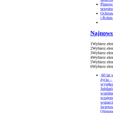
Planow
przestr
Ochron
i Rolni
Najnows
1
Wybierz ele
2
Wybierz ele
3
Wybierz ele
4
Wybierz ele
5
Wybierz ele
6
Wybierz ele
60 lat
życia – 
wyjątk
Jubila
wspólne
wzajem
wsparci
świętow
Olimpia