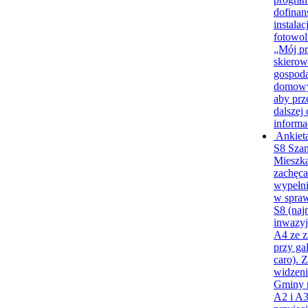
dofinan
instalacj
fotowol
„Mój pr
skiero
gospod
domow
aby prz
dalszej 
informa
Ankiet
S8
Sza
Mieszk
zachęc
wypełni
w spraw
S8 (naj
inwazyj
A4 ze z
przy gal
caro). 
widzeni
Gminy 
A2 i A3