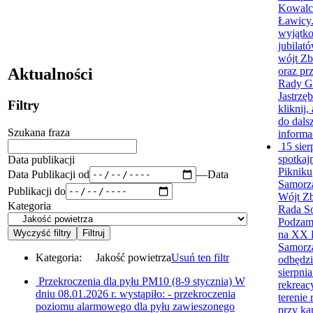
Kowalc
Ławicy.
wyjątko
jubilat
wójt Zb
oraz pr
Aktualności
Rady G
Jastrzęb
Filtry
kliknij,
do dalsz
Szukana fraza
informa
15 sier
spotkaj
Data publikacji
Pikniku
Data Publikacji od
—
Data
Samorz
Publikacji do
Wójt Zb
Kategoria
Rada S
Podzamk
na XX 
Samorz
Kategoria:
Jakość powietrza
Usuń ten filtr
odbędzi
sierpnia
Przekroczenia dla pyłu PM10 (8-9 stycznia)
W
rekreac
dniu 08.01.2026 r. wystąpiło: - przekroczenia
terenie
poziomu alarmowego dla pyłu zawieszonego
przy kap