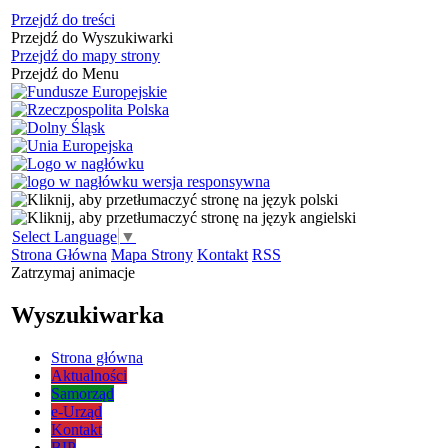
Przejdź do treści
Przejdź do Wyszukiwarki
Przejdź do mapy strony
Przejdź do Menu
Select Language
▼
Strona Główna
Mapa Strony
Kontakt
RSS
Zatrzymaj animacje
Wyszukiwarka
Strona główna
Aktualności
Samorząd
e-Urząd
Kontakt
BIP