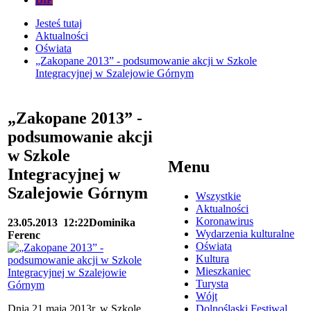
Jesteś tutaj
Aktualności
Oświata
„Zakopane 2013” - podsumowanie akcji w Szkole
Integracyjnej w Szalejowie Górnym
„Zakopane 2013” -
podsumowanie akcji
w Szkole
Menu
Integracyjnej w
Szalejowie Górnym
Wszystkie
Aktualności
Koronawirus
23.05.2013
12:22
Dominika
Wydarzenia kulturalne
Ferenc
Oświata
Kultura
Mieszkaniec
Turysta
Wójt
Dnia 21 maja 2013r. w Szkole
Dolnośląski Festiwal