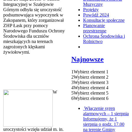
Integracyjnej w Szalejowie
Muzyczny
Górnym odbyła się uroczystość
Projekty
podsumowująca wypoczynek w
Powódź 2024
Zakopanem, który zorganizował
Konsultacje społeczne
ZHP Łask przy pomocy
Planowanie
Narodowego Funduszu Ochrony
przestrzenne
Środowiska dla uczniów
Ochrona Środowiska i
mieszkających na terenach
Rolnictwo
zagrożonych klęskami
żywiołowymi.
Najnowsze
1
Wybierz element 1
2
Wybierz element 2
3
Wybierz element 3
4
Wybierz element 4
W
5
Wybierz element 5
6
Wybierz element 6
Włączenie syren
alarmowych – 1 sierpnia
Informujemy, że 1
sierpnia o godz. 17.00
uroczystości wzięła udział m. in.
na terenie Gminy