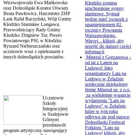
Wicewojewoda Ewa Mańkowska
Kłodzko zostaną
oraz Dolnośląski Kurator Oświaty
uruchomione syreny
Beata Pawłowicz, Harcmistrz ZHP
alarmowe. Sygnał
Łask Rafał Raczyński, Wójt Gminy
będzie mieć związek z
Kłodzko Stanisław Longawa,
upamiętnieniem 82.
Przewodniczący Rady Gminy
rocznicy Powstania
Kłodzko Zbigniew Tur, Prezes
Warszawskiego.
Powiatowego PSL w Kłodzku
Więcej...
kliknij, aby
Ryszard Niebieszczański oraz
przejść do dalszej części
uczniowie wraz z opiekunami z
informacji
innych dolnośląskich powiatów.
Mineral z Gorzanowa –
od lat z Latem na
Ludowo!
Jako
organizatorzy Lata na
Ludowo w Żelaźnie
serdecznie dziękujemy
firmie Mineral sp. z o.o.
za wieloletnie wsparcie
Uczniowie
wydarzenia "Lato na
Szkoły
Ludowo" w Żelaźnie,
Integracyjnej
które w tym roku
w Szalejowie
odbywa się pod nazwą:
Górnym
Dolnośląski Festiwal
przedstawili
Folkloru "Lato na
program artystyczny nawiązujący
Ludowo!
kliknij, aby