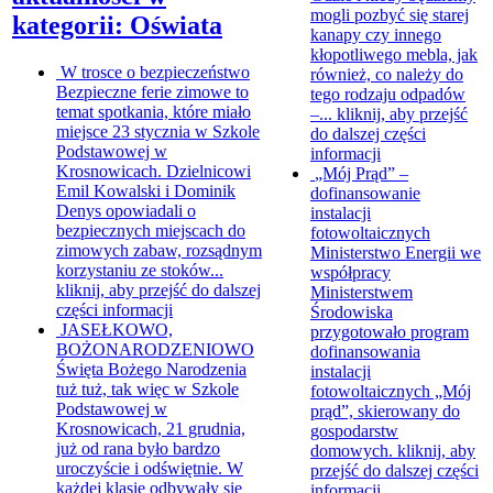
mogli pozbyć się starej
kategorii: Oświata
kanapy czy innego
kłopotliwego mebla, jak
W trosce o bezpieczeństwo
również, co należy do
Bezpieczne ferie zimowe to
tego rodzaju odpadów
temat spotkania, które miało
–...
kliknij, aby przejść
miejsce 23 stycznia w Szkole
do dalszej części
Podstawowej w
informacji
Krosnowicach. Dzielnicowi
„Mój Prąd” –
Emil Kowalski i Dominik
dofinansowanie
Denys opowiadali o
instalacji
bezpiecznych miejscach do
fotowoltaicznych
zimowych zabaw, rozsądnym
Ministerstwo Energii we
korzystaniu ze stoków...
współpracy
kliknij, aby przejść do dalszej
Ministerstwem
części informacji
Środowiska
JASEŁKOWO,
przygotowało program
BOŻONARODZENIOWO
dofinansowania
Święta Bożego Narodzenia
instalacji
tuż tuż, tak więc w Szkole
fotowoltaicznych „Mój
Podstawowej w
prąd”, skierowany do
Krosnowicach, 21 grudnia,
gospodarstw
już od rana było bardzo
domowych.
kliknij, aby
uroczyście i odświętnie. W
przejść do dalszej części
każdej klasie odbywały się
informacji