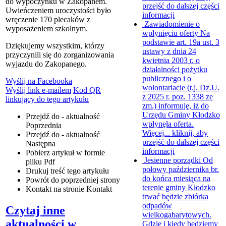
do wypoczynku w Zakopanem.
przejść do dalszej części
Uwieńczeniem uroczystości było
informacji
wręczenie 170 plecaków z
Zawiadomienie o
wyposażeniem szkolnym.
wpłynięciu oferty
Na
podstawie art. 19a ust. 3
Dziękujemy wszystkim, którzy
ustawy z dnia 24
przyczynili się do zorganizowania
kwietnia 2003 r. o
wyjazdu do Zakopanego.
działalności pożytku
publicznego i o
Wyślij na Facebooka
wolontariacie (t.j. Dz.U.
Wyślij link e-mailem
Kod QR
z 2025 r. poz. 1338 ze
linkujący do tego artykułu
zm.) informuję, iż do
Urzędu Gminy Kłodzko
Przejdź do - aktualność
wpłynęła oferta.
Poprzednia
Więcej...
kliknij, aby
Przejdź do - aktualność
przejść do dalszej części
Następna
informacji
Pobierz artykuł w formie
Jesienne porządki
Od
pliku
Pdf
połowy października br.
Drukuj
treść tego artykułu
do końca miesiąca na
Powrót
do poprzedniej strony
terenie gminy Kłodzko
Kontakt
na stronie Kontakt
trwać będzie zbiórka
odpadów
Czytaj inne
wielkogabarytowych.
aktualności w
Gdzie i kiedy będziemy