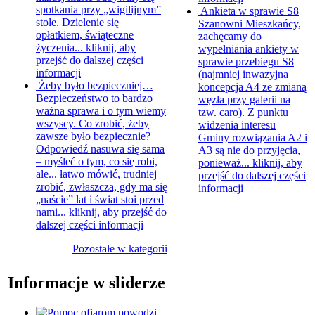
spotkania przy „wigilijnym”
Ankieta w sprawie S8
stole. Dzielenie się
Szanowni Mieszkańcy,
opłatkiem, świąteczne
zachęcamy do
życzenia...
kliknij, aby
wypełniania ankiety w
przejść do dalszej części
sprawie przebiegu S8
informacji
(najmniej inwazyjna
Żeby było bezpieczniej…
koncepcja A4 ze zmianą
Bezpieczeństwo to bardzo
węzła przy galerii na
ważna sprawa i o tym wiemy
tzw. caro). Z punktu
wszyscy. Co zrobić, żeby
widzenia interesu
zawsze było bezpiecznie?
Gminy rozwiązania A2 i
Odpowiedź nasuwa się sama
A3 są nie do przyjęcia,
– myśleć o tym, co się robi,
ponieważ...
kliknij, aby
ale... łatwo mówić, trudniej
przejść do dalszej części
zrobić, zwłaszcza, gdy ma się
informacji
„naście” lat i świat stoi przed
nami...
kliknij, aby przejść do
dalszej części informacji
Pozostałe w kategorii
Informacje w sliderze