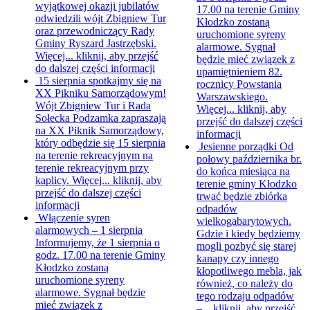
wyjątkowej okazji jubilatów
17.00 na terenie Gminy
odwiedzili wójt Zbigniew Tur
Kłodzko zostaną
oraz przewodniczący Rady
uruchomione syreny
Gminy Ryszard Jastrzębski.
alarmowe. Sygnał
Więcej...
kliknij, aby przejść
będzie mieć związek z
do dalszej części informacji
upamiętnieniem 82.
15 sierpnia spotkajmy się na
rocznicy Powstania
XX Pikniku Samorządowym!
Warszawskiego.
Wójt Zbigniew Tur i Rada
Więcej...
kliknij, aby
Sołecka Podzamka zapraszają
przejść do dalszej części
na XX Piknik Samorządowy,
informacji
który odbędzie się 15 sierpnia
Jesienne porządki
Od
na terenie rekreacyjnym na
połowy października br.
terenie rekreacyjnym przy
do końca miesiąca na
kaplicy. Więcej...
kliknij, aby
terenie gminy Kłodzko
przejść do dalszej części
trwać będzie zbiórka
informacji
odpadów
Włączenie syren
wielkogabarytowych.
alarmowych – 1 sierpnia
Gdzie i kiedy będziemy
Informujemy, że 1 sierpnia o
mogli pozbyć się starej
godz. 17.00 na terenie Gminy
kanapy czy innego
Kłodzko zostaną
kłopotliwego mebla, jak
uruchomione syreny
również, co należy do
alarmowe. Sygnał będzie
tego rodzaju odpadów
mieć związek z
–...
kliknij, aby przejść