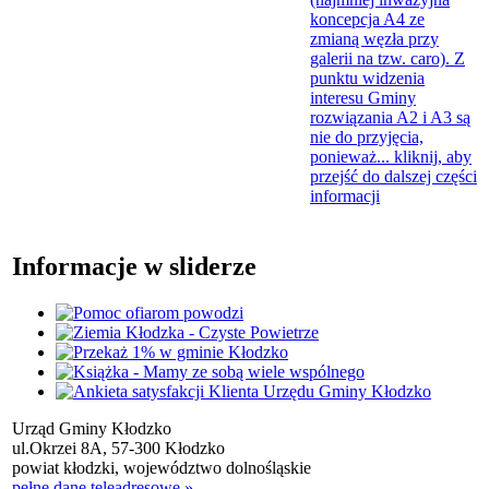
koncepcja A4 ze
zmianą węzła przy
galerii na tzw. caro). Z
punktu widzenia
interesu Gminy
rozwiązania A2 i A3 są
nie do przyjęcia,
ponieważ...
kliknij, aby
przejść do dalszej części
informacji
Informacje w sliderze
Urząd Gminy Kłodzko
ul.Okrzei 8A, 57-300 Kłodzko
powiat kłodzki, województwo dolnośląskie
pełne dane teleadresowe »