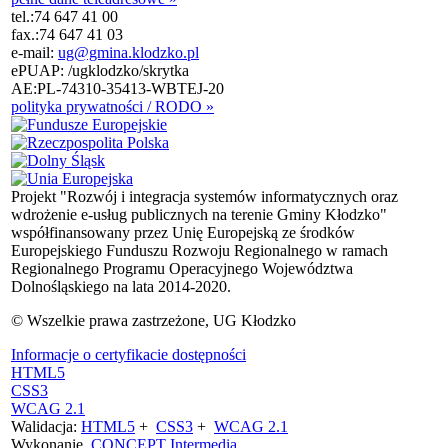
tel.:
74 647 41 00
fax.:
74 647 41 03
e-mail:
ug@gmina.klodzko.pl
ePUAP: /ugklodzko/skrytka
AE:PL-74310-35413-WBTEJ-20
polityka prywatności / RODO »
Projekt "Rozwój i integracja systemów informatycznych oraz
wdrożenie e-usług publicznych na terenie Gminy Kłodzko"
współfinansowany przez Unię Europejską ze środków
Europejskiego Funduszu Rozwoju Regionalnego w ramach
Regionalnego Programu Operacyjnego Województwa
Dolnośląskiego na lata 2014-2020.
© Wszelkie prawa zastrzeżone, UG Kłodzko
Informacje o certyfikacie dostępności
HTML5
CSS3
WCAG 2.1
Walidacja:
HTML5
+
CSS3
+
WCAG 2.1
Wykonanie
CONCEPT
Intermedia