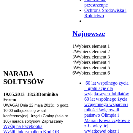
przestrzenne
Ochrona Środowiska i
Rolnictwo
Najnowsze
1
Wybierz element 1
2
Wybierz element 2
3
Wybierz element 3
4
Wybierz element 4
5
Wybierz element 5
NARADA
6
Wybierz element 6
SOŁTYSÓW
60 lat wspólnego życia
– gratulacje dla
wyjątkowych Jubilatów
19.05.2013
18:23
Dominika
60 lat wspólnego życia,
Ferenc
wzajemnego wsparcia i
UWAGA!
Dnia 22 maja 2013r., o godz.
miłości świętowali
10.00 odbędzie się w
sali
państwo Olimpia i
konferencyjnej Urzędu Gminy (sala nr
Marian Kowalczykowie
106) narada sołtysów.
Zapraszamy
z Ławicy. tej
Wyślij na Facebooka
wyjątkowej okazji
Wyślij link e-mailem
Kod QR