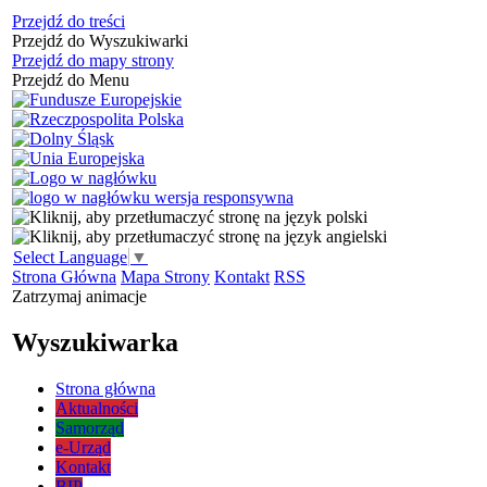
Przejdź do treści
Przejdź do Wyszukiwarki
Przejdź do mapy strony
Przejdź do Menu
Select Language
▼
Strona Główna
Mapa Strony
Kontakt
RSS
Zatrzymaj animacje
Wyszukiwarka
Strona główna
Aktualności
Samorząd
e-Urząd
Kontakt
BIP