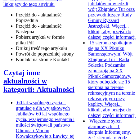
jubilatów odwiedzili
linkujący do tego artykułu
wójt Zbigniew Tur oraz
przewodniczący Rady
Przejdź do - aktualność
Gminy Ryszard
Poprzednia
Jastrzębski. Więcej...
Przejdź do - aktualność
kliknij, aby przejść do
Następna
dalszej części informacji
Pobierz artykuł w formie
15 sierpnia spotkajmy
pliku
Pdf
się na XX Pikniku
Drukuj
treść tego artykułu
Samorządowym!
Wójt
Powrót
do poprzedniej strony
Zbigniew Tur i Rada
Kontakt
na stronie Kontakt
Sołecka Podzamka
zapraszają na XX
Czytaj inne
Piknik Samorządowy,
aktualności w
który odbędzie się 15
sierpnia na terenie
kategorii: Aktualności
rekreacyjnym na terenie
rekreacyjnym przy
60 lat wspólnego życia –
kaplicy. Więcej...
gratulacje dla wyjątkowych
kliknij, aby przejść do
Jubilatów
60 lat wspólnego
dalszej części informacji
życia, wzajemnego wsparcia i
Włączenie syren
miłości świętowali państwo
alarmowych – 1
Olimpia i Marian
sierpnia
Informujemy,
Kowalczykowie z Ławicy. tej
że 1 sierpnia o godz.