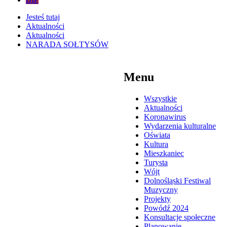
Jesteś tutaj
Aktualności
Aktualności
NARADA SOŁTYSÓW
Menu
Wszystkie
Aktualności
Koronawirus
Wydarzenia kulturalne
Oświata
Kultura
Mieszkaniec
Turysta
Wójt
Dolnośląski Festiwal
Muzyczny
Projekty
Powódź 2024
Konsultacje społeczne
Planowanie