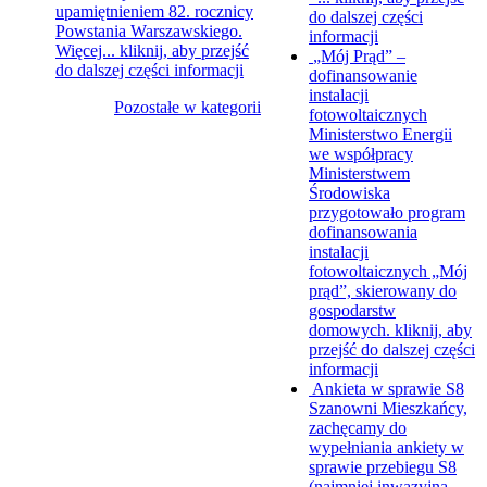
upamiętnieniem 82. rocznicy
do dalszej części
Powstania Warszawskiego.
informacji
Więcej...
kliknij, aby przejść
„Mój Prąd” –
do dalszej części informacji
dofinansowanie
instalacji
Pozostałe w kategorii
fotowoltaicznych
Ministerstwo Energii
we współpracy
Ministerstwem
Środowiska
przygotowało program
dofinansowania
instalacji
fotowoltaicznych „Mój
prąd”, skierowany do
gospodarstw
domowych.
kliknij, aby
przejść do dalszej części
informacji
Ankieta w sprawie S8
Szanowni Mieszkańcy,
zachęcamy do
wypełniania ankiety w
sprawie przebiegu S8
(najmniej inwazyjna