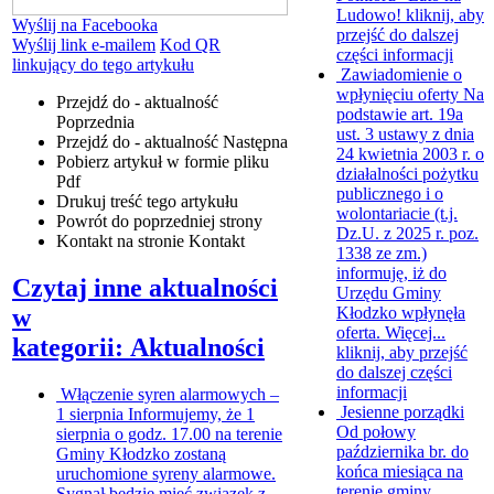
Ludowo!
kliknij, aby
Wyślij na Facebooka
przejść do dalszej
Wyślij link e-mailem
Kod QR
części informacji
linkujący do tego artykułu
Zawiadomienie o
wpłynięciu oferty
Na
Przejdź do - aktualność
podstawie art. 19a
Poprzednia
ust. 3 ustawy z dnia
Przejdź do - aktualność
Następna
24 kwietnia 2003 r. o
Pobierz artykuł w formie pliku
działalności pożytku
Pdf
publicznego i o
Drukuj
treść tego artykułu
wolontariacie (t.j.
Powrót
do poprzedniej strony
Dz.U. z 2025 r. poz.
Kontakt
na stronie Kontakt
1338 ze zm.)
informuję, iż do
Czytaj inne aktualności
Urzędu Gminy
Kłodzko wpłynęła
w
oferta. Więcej...
kategorii: Aktualności
kliknij, aby przejść
do dalszej części
informacji
Włączenie syren alarmowych –
Jesienne porządki
1 sierpnia
Informujemy, że 1
Od połowy
sierpnia o godz. 17.00 na terenie
października br. do
Gminy Kłodzko zostaną
końca miesiąca na
uruchomione syreny alarmowe.
terenie gminy
Sygnał będzie mieć związek z