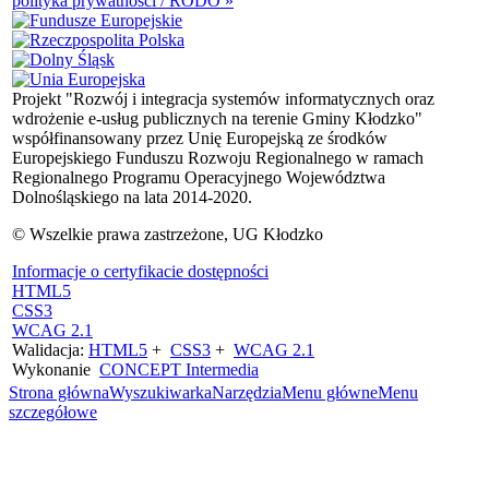
polityka prywatności / RODO »
Projekt "Rozwój i integracja systemów informatycznych oraz
wdrożenie e-usług publicznych na terenie Gminy Kłodzko"
współfinansowany przez Unię Europejską ze środków
Europejskiego Funduszu Rozwoju Regionalnego w ramach
Regionalnego Programu Operacyjnego Województwa
Dolnośląskiego na lata 2014-2020.
© Wszelkie prawa zastrzeżone, UG Kłodzko
Informacje o certyfikacie dostępności
HTML5
CSS3
WCAG 2.1
Walidacja:
HTML5
+
CSS3
+
WCAG 2.1
Wykonanie
CONCEPT
Intermedia
Strona główna
Wyszukiwarka
Narzędzia
Menu główne
Menu
szczegółowe