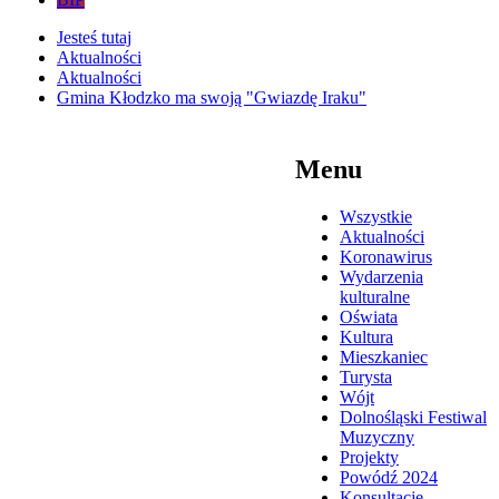
Jesteś tutaj
Aktualności
Aktualności
Gmina Kłodzko ma swoją "Gwiazdę Iraku"
Menu
Wszystkie
Aktualności
Koronawirus
Wydarzenia
kulturalne
Oświata
Kultura
Mieszkaniec
Turysta
Wójt
Dolnośląski Festiwal
Muzyczny
Projekty
Powódź 2024
Konsultacje