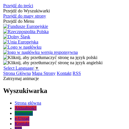
Przejdź do treści
Przejdź do Wyszukiwarki
Przejdź do mapy strony
Przejdź do Menu
Select Language
▼
Strona Główna
Mapa Strony
Kontakt
RSS
Zatrzymaj animacje
Wyszukiwarka
Strona główna
Aktualności
Samorząd
e-Urząd
Kontakt
BIP