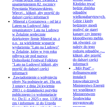
Kłodzko trwać
upamiętnieniem 82. rocznicy
będzie zbiórka
Powstania Warszawskiego.
odpadów
Więcej...
kliknij, aby przejść do
wielkogabarytowych.
dalszej części informacji
Gdzie i kiedy
Mineral z Gorzanowa – od lat z
będziemy mogli
Latem na Ludowo!
Jako
pozbyć się starej
organizatorzy Lata na Ludowo
kanapy czy innego
w Żelaźnie serdecznie
kłopotliwego mebla,
dziękujemy firmie Mineral sp. z
jak również, co
o.o. za wieloletnie wsparcie
należy do tego
wydarzenia "Lato na Ludowo"
rodzaju odpadów –...
w Żelaźnie, które w tym roku
kliknij, aby przejść
odbywa się pod nazwą:
do dalszej części
Dolnośląski Festiwal Folkloru
informacji
"Lato na Ludowo!
kliknij, aby
„Mój Prąd” –
przejść do dalszej części
dofinansowanie
informacji
instalacji
Zawiadomienie o wpłynięciu
fotowoltaicznych
oferty
Na podstawie art. 19a ust.
Ministerstwo Energii
3 ustawy z dnia 24 kwietnia
we współpracy
2003 r. o działalności pożytku
Ministerstwem
publicznego i o wolontariacie
Środowiska
(t.j. Dz.U. z 2025 r. poz. 1338 ze
przygotowało
zm.) informuję, iż do Urzędu
program