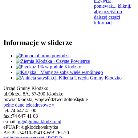
przyjęcia,
ponieważ...
kliknij,
aby przejść do
dalszej części
informacji
Informacje w sliderze
Urząd Gminy Kłodzko
ul.Okrzei 8A, 57-300 Kłodzko
powiat kłodzki, województwo dolnośląskie
pełne dane teleadresowe »
tel.:
74 647 41 00
fax.:
74 647 41 03
e-mail:
ug@gmina.klodzko.pl
ePUAP: /ugklodzko/skrytka
AE:PL-74310-35413-WBTEJ-20