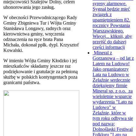
miejscowości Szalejów Dolny, celem
syreny alarmowe.
uhonorowania jego zasług.
Sygnał będzie mieć
związek z
W obecności Przewodniczącego Rady
upamiętnieniem 82.
Gminy Zbigniewa Tur i Wójta Gminy
rocznicy Powstania
Stanisława Longawy, radnych oraz
Warszawskiego.
kierownictwa gminy, wręczenia
Więcej...
kliknij, aby
odznaczenia na ręce brata Pana
przejść do dalszej
Michała, dokonał ppłk. dypl. Krzysztof
części informacji
Kowalski.
Mineral z
Gorzanowa – od lat z
W imieniu Wójta Gminy Kłodzko i jej
Latem na Ludowo!
mieszkańców składamy jeszcze raz
Jako organizatorzy
podziękowanie i gratulacje za pełnioną
Lata na Ludowo w
służbę w polskich kontyngentach poza
Żelaźnie serdecznie
granicami państwa.
dziękujemy firmie
Mineral sp. z o.o. za
wieloletnie wsparcie
wydarzenia "Lato na
Ludowo" w
Żelaźnie, które w
tym roku odbywa się
pod nazwą:
Dolnośląski Festiwal
Folkloru "Lato na