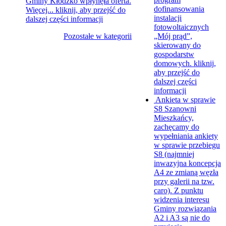
Gminy Kłodzko wpłynęła oferta.
dofinansowania
Więcej...
kliknij, aby przejść do
instalacji
dalszej części informacji
fotowoltaicznych
Pozostałe w kategorii
„Mój prąd”,
skierowany do
gospodarstw
domowych.
kliknij,
aby przejść do
dalszej części
informacji
Ankieta w sprawie
S8
Szanowni
Mieszkańcy,
zachęcamy do
wypełniania ankiety
w sprawie przebiegu
S8 (najmniej
inwazyjna koncepcja
A4 ze zmianą węzła
przy galerii na tzw.
caro). Z punktu
widzenia interesu
Gminy rozwiązania
A2 i A3 są nie do