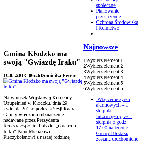
społeczne
Planowanie
przestrzenne
Ochrona Środowiska
i Rolnictwo
Najnowsze
Gmina Kłodzko ma
1
Wybierz element 1
swoją "Gwiazdę Iraku"
2
Wybierz element 2
3
Wybierz element 3
10.05.2013
06:26
Dominika Ferenc
4
Wybierz element 4
5
Wybierz element 5
6
Wybierz element 6
Na wniosek Wojskowej Komendy
Włączenie syren
Uzupełnień w Kłodzku, dnia 29
alarmowych – 1
kwietnia 2013r. podczas Sesji Rady
sierpnia
Gminy wręczono odznaczenie
Informujemy, że 1
nadawane przez Prezydenta
sierpnia o godz.
Rzeczypospolitej Polskiej „Gwiazda
17.00 na terenie
Iraku” Panu Michałowi
Gminy Kłodzko
Pieczykolanowi z naszej rodzimej
zostaną uruchomione