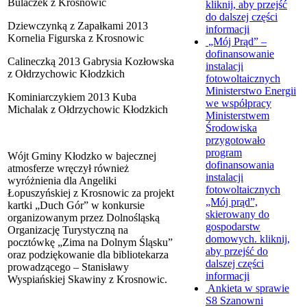
Bulaczek z Krosnowic
kliknij, aby przejść
do dalszej części
Dziewczynką z Zapałkami 2013
informacji
Kornelia Figurska z Krosnowic
„Mój Prąd” –
dofinansowanie
Calineczką 2013 Gabrysia Kozłowska
instalacji
z Ołdrzychowic Kłodzkich
fotowoltaicznych
Ministerstwo Energii
Kominiarczykiem 2013 Kuba
we współpracy
Michalak z Ołdrzychowic Kłodzkich
Ministerstwem
Środowiska
przygotowało
program
Wójt Gminy Kłodzko w bajecznej
dofinansowania
atmosferze wręczył również
instalacji
wyróżnienia dla Angeliki
fotowoltaicznych
Łopuszyńskiej z Krosnowic za projekt
„Mój prąd”,
kartki „Duch Gór” w konkursie
skierowany do
organizowanym przez Dolnośląską
gospodarstw
Organizację Turystyczną na
domowych.
kliknij,
pocztówkę „Zima na Dolnym Śląsku”
aby przejść do
oraz podziękowanie dla bibliotekarza
dalszej części
prowadzącego – Stanisławy
informacji
Wyspiańskiej Skawiny z Krosnowic.
Ankieta w sprawie
S8
Szanowni