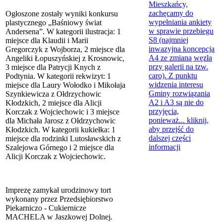
Mieszkańcy,
zachęcamy do
Ogłoszone zostały wyniki konkursu
wypełniania ankiety
plastycznego „Baśniowy świat
w sprawie przebiegu
Andersena”. W kategorii ilustracja: 1
S8 (najmniej
miejsce dla Klaudii i Marii
inwazyjna koncepcja
Gregorczyk z Wojborza, 2 miejsce dla
A4 ze zmianą węzła
Angeliki Łopuszyńskiej z Krosnowic,
przy galerii na tzw.
3 miejsce dla Patrycji Knych z
caro). Z punktu
Podtynia. W kategorii rekwizyt: 1
widzenia interesu
miejsce dla Laury Wołodko i Mikołaja
Gminy rozwiązania
Szynkiewicza z Ołdrzychowic
A2 i A3 są nie do
Kłodzkich, 2 miejsce dla Alicji
przyjęcia,
Korczak z Wojciechowic i 3 miejsce
ponieważ...
kliknij,
dla Michała Jarosz z Ołdrzychowic
aby przejść do
Kłodzkich. W kategorii kukiełka: 1
dalszej części
miejsce dla rodzinki Lutosławskich z
informacji
Szalejowa Górnego i 2 miejsce dla
Alicji Korczak z Wojciechowic.
Imprezę zamykał urodzinowy tort
wykonany przez Przedsiębiorstwo
Piekarniczo - Cukiernicze
MACHELA w Jaszkowej Dolnej.