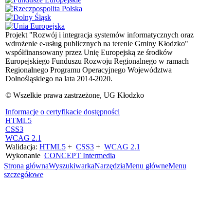
Projekt "Rozwój i integracja systemów informatycznych oraz
wdrożenie e-usług publicznych na terenie Gminy Kłodzko"
współfinansowany przez Unię Europejską ze środków
Europejskiego Funduszu Rozwoju Regionalnego w ramach
Regionalnego Programu Operacyjnego Województwa
Dolnośląskiego na lata 2014-2020.
© Wszelkie prawa zastrzeżone, UG Kłodzko
Informacje o certyfikacie dostępności
HTML5
CSS3
WCAG 2.1
Walidacja:
HTML5
+
CSS3
+
WCAG 2.1
Wykonanie
CONCEPT
Intermedia
Strona główna
Wyszukiwarka
Narzędzia
Menu główne
Menu
szczegółowe