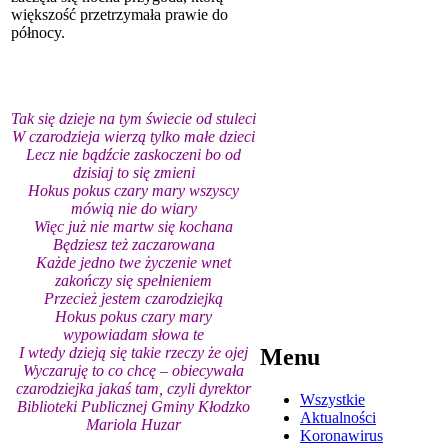
większość przetrzymała prawie do
północy.
Tak się dzieje na tym świecie od stuleci
W czarodzieja wierzą tylko małe dzieci
Lecz nie bądźcie zaskoczeni bo od
dzisiaj to się zmieni
Hokus pokus czary mary wszyscy
mówią nie do wiary
Więc już nie martw się kochana
Będziesz też zaczarowana
Każde jedno twe życzenie wnet
zakończy się spełnieniem
Przecież jestem czarodziejką
Hokus pokus czary mary
wypowiadam słowa te
I wtedy dzieją się takie rzeczy że ojej
Menu
Wyczaruję to co chcę – obiecywała
czarodziejka jakaś tam, czyli dyrektor
Wszystkie
Biblioteki Publicznej Gminy Kłodzko
Aktualności
Mariola Huzar
Koronawirus