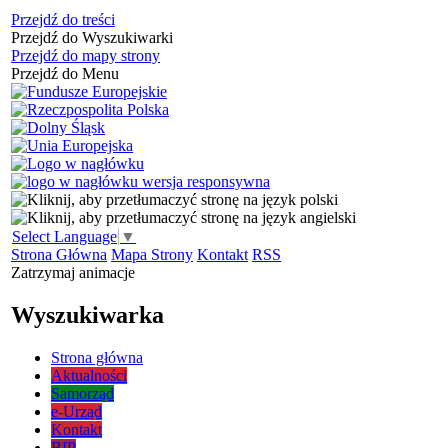
Przejdź do treści
Przejdź do Wyszukiwarki
Przejdź do mapy strony
Przejdź do Menu
Select Language
▼
Strona Główna
Mapa Strony
Kontakt
RSS
Zatrzymaj animacje
Wyszukiwarka
Strona główna
Aktualności
Samorząd
e-Urząd
Kontakt
BIP