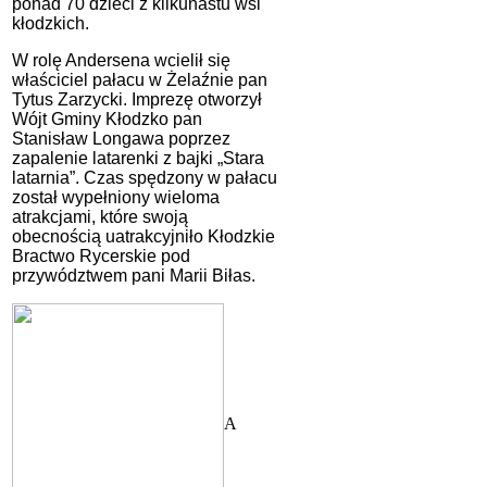
ponad 70 dzieci z kilkunastu wsi
kłodzkich.
W rolę Andersena wcielił się
właściciel pałacu w Żelaźnie pan
Tytus Zarzycki. Imprezę otworzył
Wójt Gminy Kłodzko pan
Stanisław Longawa poprzez
zapalenie latarenki z bajki „Stara
latarnia”. Czas spędzony w pałacu
został wypełniony wieloma
atrakcjami, które swoją
obecnością uatrakcyjniło Kłodzkie
Bractwo Rycerskie pod
przywództwem pani Marii Biłas.
A