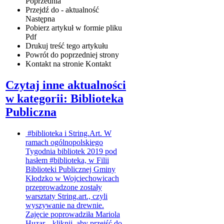
Poprzednia
Przejdź do - aktualność
Następna
Pobierz artykuł w formie pliku
Pdf
Drukuj
treść tego artykułu
Powrót
do poprzedniej strony
Kontakt
na stronie Kontakt
Czytaj inne aktualności
w kategorii: Biblioteka
Publiczna
#biblioteka i String.Art.
W
ramach ogólnopolskiego
Tygodnia bibliotek 2019 pod
hasłem #biblioteka, w Filii
Biblioteki Publicznej Gminy
Kłodzko w Wojciechowicach
przeprowadzone zostały
warsztaty String.art., czyli
wyszywanie na drewnie.
Zajęcie poprowadziła Mariola
Huzar...
kliknij, aby przejść do