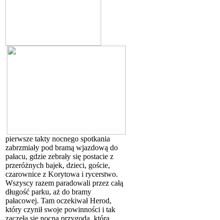
pierwsze takty nocnego spotkania
zabrzmiały pod bramą wjazdową do
pałacu, gdzie zebrały się postacie z
przeróżnych bajek, dzieci, goście,
czarownice z Korytowa i rycerstwo.
Wszyscy razem paradowali przez całą
długość parku, aż do bramy
pałacowej. Tam oczekiwał Herod,
który czynił swoje powinności i tak
zaczęła się nocna przygoda, którą