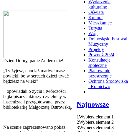
Wydarzenia
kulturalne
Oświata
Kultura
Mieszkaniec
Turysta
Wójt
Dolnośląski Festiwal
Muzyczny
Projekty
Powódź 2024
Konsultacje
Dzień Dobry, panie Andersenie!
społeczne
„Ty żyjesz, chociaż martwe masz
Planowanie
powieki, bo w sercach dzieci trwać
przestrzenne
będziesz na wieki”
Ochrona Środowiska
i Rolnictwo
– opowiadali o życiu i twórczości
bajkopisarza aktorzy-czytelnicy w
inscenizacji przygotowanej przez
Najnowsze
bibliotekarkę Małgorzatę Ostrowską.
1
Wybierz element 1
2
Wybierz element 2
Na scenie zaprezentowano pokaz
3
Wybierz element 3