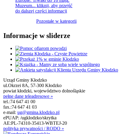
Europie. Trwało do 16 maja.
Muzeum...
kliknij, aby przejść
do dalszej części informacji
Pozostałe w kategorii
Informacje w sliderze
Urząd Gminy Kłodzko
ul.Okrzei 8A, 57-300 Kłodzko
powiat kłodzki, województwo dolnośląskie
pełne dane teleadresowe »
tel.:
74 647 41 00
fax.:
74 647 41 03
e-mail:
ug@gmina.klodzko.pl
ePUAP: /ugklodzko/skrytka
AE:PL-74310-35413-WBTEJ-20
polityka prywatności / RODO »