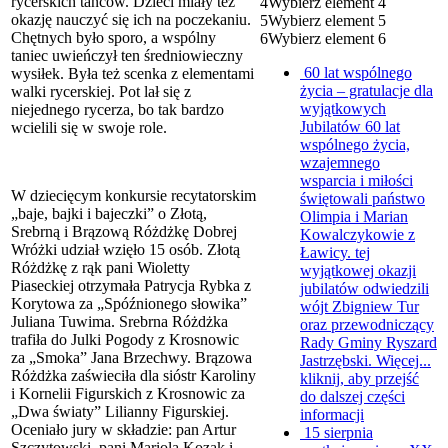
rycerskich tańców. Dzieci miały też
4
Wybierz element 4
okazję nauczyć się ich na poczekaniu.
5
Wybierz element 5
Chętnych było sporo, a wspólny
6
Wybierz element 6
taniec uwieńczył ten średniowieczny
60 lat wspólnego
wysiłek. Była też scenka z elementami
życia – gratulacje dla
walki rycerskiej. Pot lał się z
wyjątkowych
niejednego rycerza, bo tak bardzo
Jubilatów
60 lat
wcielili się w swoje role.
wspólnego życia,
wzajemnego
wsparcia i miłości
W dziecięcym konkursie recytatorskim
świętowali państwo
„baje, bajki i bajeczki” o Złotą,
Olimpia i Marian
Srebrną i Brązową Różdżkę Dobrej
Kowalczykowie z
Wróżki udział wzięło 15 osób. Złotą
Ławicy. tej
Różdżkę z rąk pani Wioletty
wyjątkowej okazji
Piaseckiej otrzymała Patrycja Rybka z
jubilatów odwiedzili
Korytowa za „Spóźnionego słowika”
wójt Zbigniew Tur
Juliana Tuwima. Srebrna Różdżka
oraz przewodniczący
trafiła do Julki Pogody z Krosnowic
Rady Gminy Ryszard
za „Smoka” Jana Brzechwy. Brązowa
Jastrzębski. Więcej...
Różdżka zaświeciła dla sióstr Karoliny
kliknij, aby przejść
i Kornelii Figurskich z Krosnowic za
do dalszej części
„Dwa światy” Lilianny Figurskiej.
informacji
Oceniało jury w składzie: pan Artur
15 sierpnia
Szczytowski, pani Mariola Kozak i