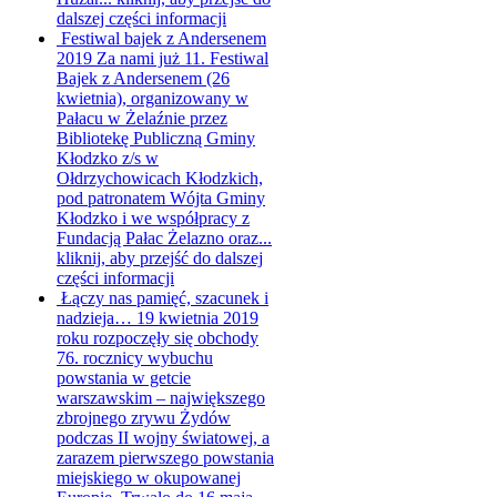
dalszej części informacji
Festiwal bajek z Andersenem
2019
Za nami już 11. Festiwal
Bajek z Andersenem (26
kwietnia), organizowany w
Pałacu w Żelaźnie przez
Bibliotekę Publiczną Gminy
Kłodzko z/s w
Ołdrzychowicach Kłodzkich,
pod patronatem Wójta Gminy
Kłodzko i we współpracy z
Fundacją Pałac Żelazno oraz...
kliknij, aby przejść do dalszej
części informacji
Łączy nas pamięć, szacunek i
nadzieja…
19 kwietnia 2019
roku rozpoczęły się obchody
76. rocznicy wybuchu
powstania w getcie
warszawskim – największego
zbrojnego zrywu Żydów
podczas II wojny światowej, a
zarazem pierwszego powstania
miejskiego w okupowanej