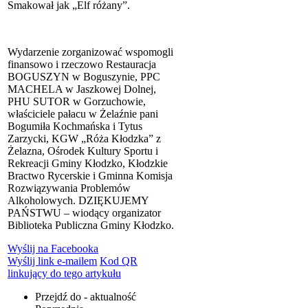
Smakował jak „Elf różany”.
Wydarzenie zorganizować wspomogli
finansowo i rzeczowo Restauracja
BOGUSZYN w Boguszynie, PPC
MACHELA w Jaszkowej Dolnej,
PHU SUTOR w Gorzuchowie,
właściciele pałacu w Żelaźnie pani
Bogumiła Kochmańska i Tytus
Zarzycki, KGW „Róża Kłodzka” z
Żelazna, Ośrodek Kultury Sportu i
Rekreacji Gminy Kłodzko, Kłodzkie
Bractwo Rycerskie i Gminna Komisja
Rozwiązywania Problemów
Alkoholowych. DZIĘKUJEMY
PAŃSTWU – wiodący organizator
Biblioteka Publiczna Gminy Kłodzko.
Wyślij na Facebooka
Wyślij link e-mailem
Kod QR
linkujący do tego artykułu
Przejdź do - aktualność