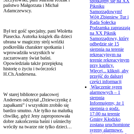
spotkajmy się na XX
państwo Małgorzata i Michał
Pikniku
Adamczewscy.
Samorządowym!
Wójt Zbigniew Tur i
Rada Sołecka
Podzamka zapraszają
Był też gość specjalny, pani Wioletta
na XX Piknik
Piasecka. Autorka książek dla dzieci
Samorządowy, który
ubrana w magiczny strój wróżki
odbędzie się 15
podkreśliła charakter spotkania i
sierpnia na terenie
wprowadziła wszystkich w
rekreacyjnym na
zaczarowany świat baśni.
terenie rekreacyjnym
Opowiedziała także przepiękną
przy kaplicy.
historię o życiu i twórczości
Więcej...
kliknij, aby
H.Ch.Andersena.
przejść do dalszej
części informacji
Włączenie syren
alarmowych – 1
W starej bibliotece pałacowej
sierpnia
Andersen odczytał „Dziewczynkę z
Informujemy, że 1
zapałkami” i wszystkim zrobiło się
sierpnia o godz.
bardzo smutno. Ale tylko na malutką
17.00 na terenie
chwilkę, gdyż Jeny zaproponowała
Gminy Kłodzko
dobre zakończenia baśni i uśmiechy
zostaną uruchomione
wróciły na twarze nie tylko dzieci…
syreny alarmowe.