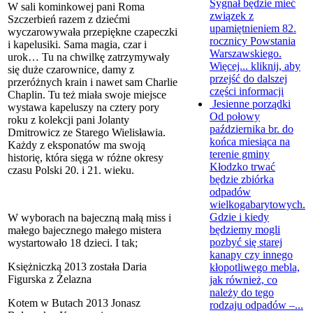
Sygnał będzie mieć
W sali kominkowej pani Roma
związek z
Szczerbień razem z dziećmi
upamiętnieniem 82.
wyczarowywała przepiękne czapeczki
rocznicy Powstania
i kapelusiki. Sama magia, czar i
Warszawskiego.
urok… Tu na chwilkę zatrzymywały
Więcej...
kliknij, aby
się duże czarownice, damy z
przejść do dalszej
przeróżnych krain i nawet sam Charlie
części informacji
Chaplin. Tu też miała swoje miejsce
Jesienne porządki
wystawa kapeluszy na cztery pory
Od połowy
roku z kolekcji pani Jolanty
października br. do
Dmitrowicz ze Starego Wielisławia.
końca miesiąca na
Każdy z eksponatów ma swoją
terenie gminy
historię, która sięga w różne okresy
Kłodzko trwać
czasu Polski 20. i 21. wieku.
będzie zbiórka
odpadów
wielkogabarytowych.
Gdzie i kiedy
W wyborach na bajeczną małą miss i
będziemy mogli
małego bajecznego małego mistera
pozbyć się starej
wystartowało 18 dzieci. I tak;
kanapy czy innego
Księżniczką 2013 została Daria
kłopotliwego mebla,
Figurska z Żelazna
jak również, co
należy do tego
Kotem w Butach 2013 Jonasz
rodzaju odpadów –...