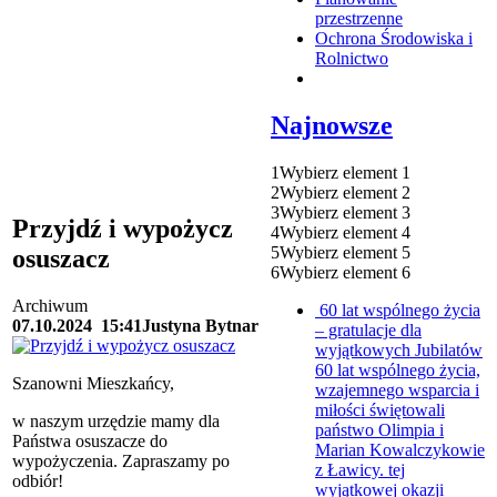
przestrzenne
Ochrona Środowiska i
Rolnictwo
Najnowsze
1
Wybierz element 1
2
Wybierz element 2
3
Wybierz element 3
Przyjdź i wypożycz
4
Wybierz element 4
5
Wybierz element 5
osuszacz
6
Wybierz element 6
Archiwum
60 lat wspólnego życia
07.10.2024
15:41
Justyna Bytnar
– gratulacje dla
wyjątkowych Jubilatów
60 lat wspólnego życia,
Szanowni Mieszkańcy,
wzajemnego wsparcia i
miłości świętowali
w naszym urzędzie mamy dla
państwo Olimpia i
Państwa osuszacze do
Marian Kowalczykowie
wypożyczenia. Zapraszamy po
z Ławicy. tej
odbiór!
wyjątkowej okazji