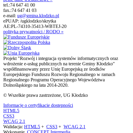
tel.:
74 647 41 00
fax.:
74 647 41 03
e-mail:
ug@gmina.klodzko.pl
ePUAP: /ugklodzko/skrytka
AE:PL-74310-35413-WBTEJ-20
polityka prywatności / RODO »
Projekt "Rozwój i integracja systemów informatycznych oraz
wdrożenie e-usług publicznych na terenie Gminy Kłodzko"
współfinansowany przez Unię Europejską ze środków
Europejskiego Funduszu Rozwoju Regionalnego w ramach
Regionalnego Programu Operacyjnego Województwa
Dolnośląskiego na lata 2014-2020.
© Wszelkie prawa zastrzeżone, UG Kłodzko
Informacje o certyfikacie dostępności
HTML5
CSS3
WCAG 2.1
Walidacja:
HTML5
+
CSS3
+
WCAG 2.1
Wykonanie
CONCEPT
Intermedia