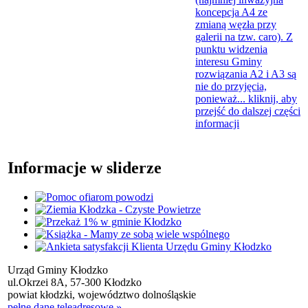
koncepcja A4 ze
zmianą węzła przy
galerii na tzw. caro). Z
punktu widzenia
interesu Gminy
rozwiązania A2 i A3 są
nie do przyjęcia,
ponieważ...
kliknij, aby
przejść do dalszej części
informacji
Informacje w sliderze
Urząd Gminy Kłodzko
ul.Okrzei 8A, 57-300 Kłodzko
powiat kłodzki, województwo dolnośląskie
pełne dane teleadresowe »