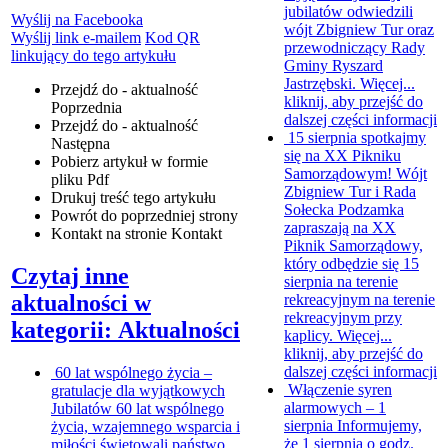
jubilatów odwiedzili
Wyślij na Facebooka
wójt Zbigniew Tur oraz
Wyślij link e-mailem
Kod QR
przewodniczący Rady
linkujący do tego artykułu
Gminy Ryszard
Jastrzębski. Więcej...
Przejdź do - aktualność
kliknij, aby przejść do
Poprzednia
dalszej części informacji
Przejdź do - aktualność
15 sierpnia spotkajmy
Następna
się na XX Pikniku
Pobierz artykuł w formie
Samorządowym!
Wójt
pliku
Pdf
Zbigniew Tur i Rada
Drukuj
treść tego artykułu
Sołecka Podzamka
Powrót
do poprzedniej strony
zapraszają na XX
Kontakt
na stronie Kontakt
Piknik Samorządowy,
który odbędzie się 15
Czytaj inne
sierpnia na terenie
aktualności w
rekreacyjnym na terenie
rekreacyjnym przy
kategorii: Aktualności
kaplicy. Więcej...
kliknij, aby przejść do
dalszej części informacji
60 lat wspólnego życia –
Włączenie syren
gratulacje dla wyjątkowych
alarmowych – 1
Jubilatów
60 lat wspólnego
sierpnia
Informujemy,
życia, wzajemnego wsparcia i
że 1 sierpnia o godz.
miłości świętowali państwo