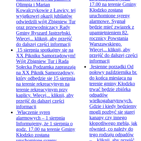
17.00 na terenie Gminy
Olimpia i Marian
Kłodzko zostaną
Kowalczykowie z Ławicy. tej
uruchomione syreny
wyjątkowej okazji jubilatów
alarmowe. Sygnał
odwiedzili wójt Zbigniew Tur
będzie mieć związek z
oraz przewodniczący Rady
upamiętnieniem 82.
Gminy Ryszard Jastrzębski.
rocznicy Powstania
Więcej...
kliknij, aby przejść
Warszawskiego.
do dalszej części informacji
Więcej...
kliknij, aby
15 sierpnia spotkajmy się na
przejść do dalszej części
XX Pikniku Samorządowym!
informacji
Wójt Zbigniew Tur i Rada
Jesienne porządki
Od
Sołecka Podzamka zapraszają
połowy października br.
na XX Piknik Samorządowy,
do końca miesiąca na
który odbędzie się 15 sierpnia
terenie gminy Kłodzko
na terenie rekreacyjnym na
trwać będzie zbiórka
terenie rekreacyjnym przy
odpadów
kaplicy. Więcej...
kliknij, aby
wielkogabarytowych.
przejść do dalszej części
Gdzie i kiedy będziemy
informacji
mogli pozbyć się starej
Włączenie syren
kanapy czy innego
alarmowych – 1 sierpnia
kłopotliwego mebla, jak
Informujemy, że 1 sierpnia o
również, co należy do
godz. 17.00 na terenie Gminy
tego rodzaju odpadów
Kłodzko zostaną
–...
kliknij, aby przejść
uruchomione syreny