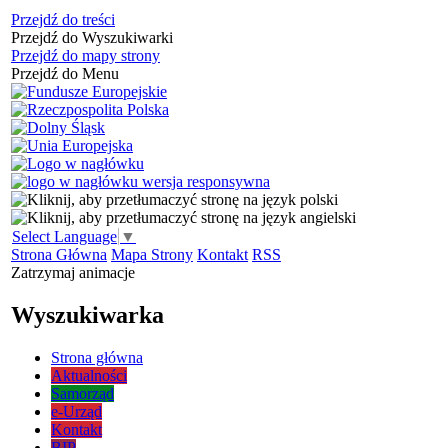
Przejdź do treści
Przejdź do Wyszukiwarki
Przejdź do mapy strony
Przejdź do Menu
Select Language
▼
Strona Główna
Mapa Strony
Kontakt
RSS
Zatrzymaj animacje
Wyszukiwarka
Strona główna
Aktualności
Samorząd
e-Urząd
Kontakt
BIP