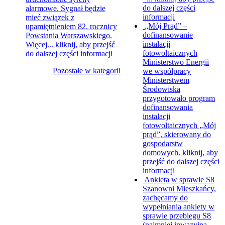
do dalszej części
alarmowe. Sygnał będzie
informacji
mieć związek z
„Mój Prąd” –
upamiętnieniem 82. rocznicy
dofinansowanie
Powstania Warszawskiego.
instalacji
Więcej...
kliknij, aby przejść
fotowoltaicznych
do dalszej części informacji
Ministerstwo Energii
Pozostałe w kategorii
we współpracy
Ministerstwem
Środowiska
przygotowało program
dofinansowania
instalacji
fotowoltaicznych „Mój
prąd”, skierowany do
gospodarstw
domowych.
kliknij, aby
przejść do dalszej części
informacji
Ankieta w sprawie S8
Szanowni Mieszkańcy,
zachęcamy do
wypełniania ankiety w
sprawie przebiegu S8
(najmniej inwazyjna