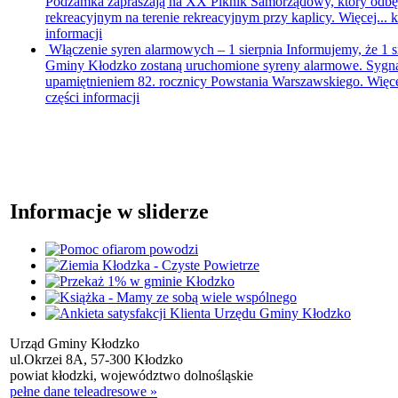
Podzamka zapraszają na XX Piknik Samorządowy, który odbędzi
rekreacyjnym na terenie rekreacyjnym przy kaplicy. Więcej...
k
informacji
Włączenie syren alarmowych – 1 sierpnia
Informujemy, że 1 s
Gminy Kłodzko zostaną uruchomione syreny alarmowe. Sygna
upamiętnieniem 82. rocznicy Powstania Warszawskiego. Więce
części informacji
Informacje w sliderze
Urząd Gminy Kłodzko
ul.Okrzei 8A, 57-300 Kłodzko
powiat kłodzki, województwo dolnośląskie
pełne dane teleadresowe »