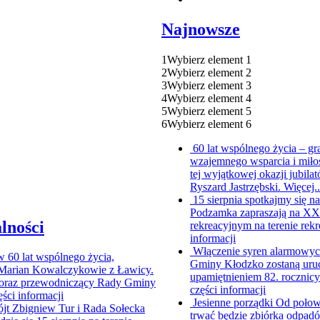
Najnowsze
1
Wybierz element 1
2
Wybierz element 2
3
Wybierz element 3
4
Wybierz element 4
5
Wybierz element 5
6
Wybierz element 6
60 lat wspólnego życia – g
wzajemnego wsparcia i miło
tej wyjątkowej okazji jubi
Ryszard Jastrzębski. Więcej.
15 sierpnia spotkajmy się
Podzamka zapraszają na XX P
lności
rekreacyjnym na terenie rekr
informacji
Włączenie syren alarmowych
ów
60 lat wspólnego życia,
Gminy Kłodzko zostaną uruc
i Marian Kowalczykowie z Ławicy.
upamiętnieniem 82. rocznic
ur oraz przewodniczący Rady Gminy
części informacji
ęści informacji
Jesienne porządki
Od połowy
jt Zbigniew Tur i Rada Sołecka
trwać będzie zbiórka odpad