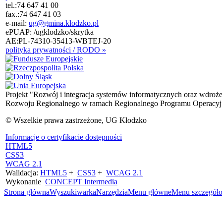
tel.:
74 647 41 00
fax.:
74 647 41 03
e-mail:
ug@gmina.klodzko.pl
ePUAP: /ugklodzko/skrytka
AE:PL-74310-35413-WBTEJ-20
polityka prywatności / RODO »
Projekt "Rozwój i integracja systemów informatycznych oraz wdroż
Rozwoju Regionalnego w ramach Regionalnego Programu Operacyjn
© Wszelkie prawa zastrzeżone, UG Kłodzko
Informacje o certyfikacie dostępności
HTML5
CSS3
WCAG 2.1
Walidacja:
HTML5
+
CSS3
+
WCAG 2.1
Wykonanie
CONCEPT
Intermedia
Strona główna
Wyszukiwarka
Narzędzia
Menu główne
Menu szczegół