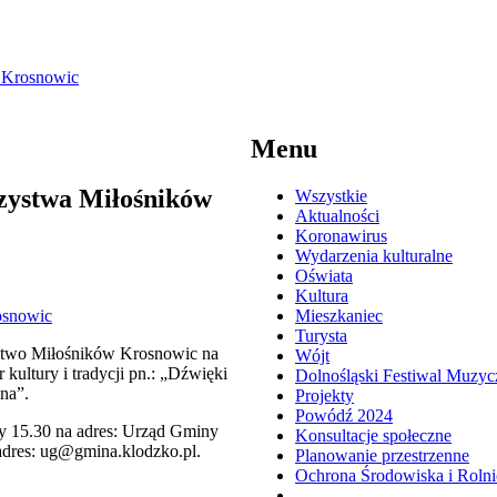
w Krosnowic
Menu
rzystwa Miłośników
Wszystkie
Aktualności
Koronawirus
Wydarzenia kulturalne
Oświata
Kultura
Mieszkaniec
Turysta
stwo Miłośników Krosnowic na
Wójt
 kultury i tradycji pn.: „Dźwięki
Dolnośląski Festiwal Muzyc
na”.
Projekty
Powódź 2024
ny 15.30 na adres: Urząd Gminy
Konsultacje społeczne
 adres: ug@gmina.klodzko.pl.
Planowanie przestrzenne
Ochrona Środowiska i Roln