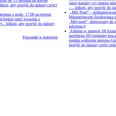
e się 15 sierpnia na terenie
starej kanapy czy innego kł
liknij, aby przejść do dalszej części
–...
kliknij, aby przejść do da
„Mój Prąd” – dofinansowani
ierpnia o godz. 17.00 na terenie
Ministerstwem Środowiska p
ł będzie mieć związek z
„Mój prąd”, skierowany do
j...
kliknij, aby przejść do dalszej
informacji
Ankieta w sprawie S8
Szano
przebiegu S8 (najmniej inwa
Pozostałe w kategorii
punktu widzenia interesu Gm
przejść do dalszej części inf