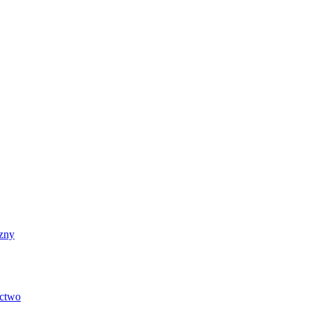
zny
ictwo