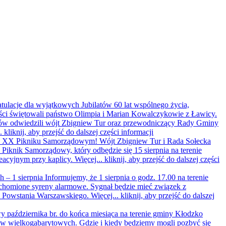
ratulacje dla wyjątkowych Jubilatów
60 lat wspólnego życia,
ści świętowali państwo Olimpia i Marian Kowalczykowie z Ławicy.
latów odwiedzili wójt Zbigniew Tur oraz przewodniczący Rady Gminy
..
kliknij, aby przejść do dalszej części informacji
 na XX Pikniku Samorządowym!
Wójt Zbigniew Tur i Rada Sołecka
iknik Samorządowy, który odbędzie się 15 sierpnia na terenie
eacyjnym przy kaplicy. Więcej...
kliknij, aby przejść do dalszej części
 – 1 sierpnia
Informujemy, że 1 sierpnia o godz. 17.00 na terenie
homione syreny alarmowe. Sygnał będzie mieć związek z
y Powstania Warszawskiego. Więcej...
kliknij, aby przejść do dalszej
 października br. do końca miesiąca na terenie gminy Kłodzko
ów wielkogabarytowych. Gdzie i kiedy będziemy mogli pozbyć się