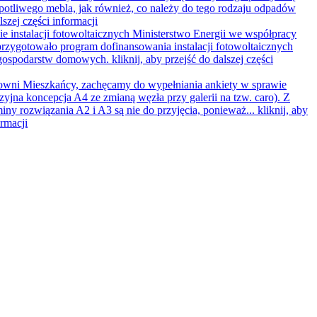
opotliwego mebla, jak również, co należy do tego rodzaju odpadów
lszej części informacji
e instalacji fotowoltaicznych
Ministerstwo Energii we współpracy
rzygotowało program dofinansowania instalacji fotowoltaicznych
 gospodarstw domowych.
kliknij, aby przejść do dalszej części
wni Mieszkańcy, zachęcamy do wypełniania ankiety w sprawie
zyjna koncepcja A4 ze zmianą węzła przy galerii na tzw. caro). Z
iny rozwiązania A2 i A3 są nie do przyjęcia, ponieważ...
kliknij, aby
ormacji