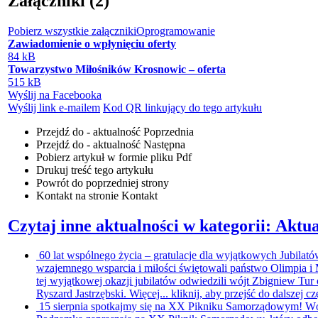
Załączniki (2)
Pobierz wszystkie załączniki
Oprogramowanie
Zawiadomienie o wpłynięciu oferty
84 kB
Towarzystwo Miłośników Krosnowic – oferta
515 kB
Wyślij na Facebooka
Wyślij link e-mailem
Kod QR linkujący do tego artykułu
Przejdź do - aktualność
Poprzednia
Przejdź do - aktualność
Następna
Pobierz artykuł w formie pliku
Pdf
Drukuj
treść tego artykułu
Powrót
do poprzedniej strony
Kontakt
na stronie Kontakt
Czytaj inne aktualności w kategorii: Aktua
60 lat wspólnego życia – gratulacje dla wyjątkowych Jubilat
wzajemnego wsparcia i miłości świętowali państwo Olimpia 
tej wyjątkowej okazji jubilatów odwiedzili wójt Zbigniew T
Ryszard Jastrzębski. Więcej...
kliknij, aby przejść do dalszej cz
15 sierpnia spotkajmy się na XX Pikniku Samorządowym!
Wó