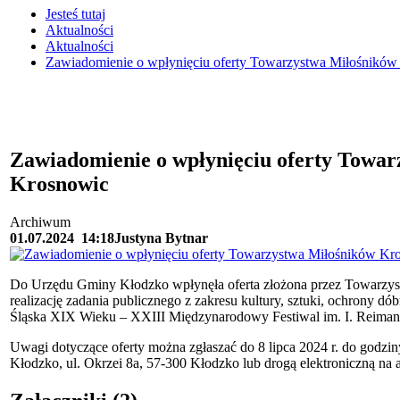
Jesteś tutaj
Aktualności
Aktualności
Zawiadomienie o wpłynięciu oferty Towarzystwa Miłośnikó
Zawiadomienie o wpłynięciu oferty Towa
Krosnowic
Archiwum
01.07.2024
14:18
Justyna Bytnar
Do Urzędu Gminy Kłodzko wpłynęła oferta złożona przez Towarzy
realizację zadania publicznego z zakresu kultury, sztuki, ochrony dóbr
Śląska XIX Wieku – XXIII Międzynarodowy Festiwal im. I. Reiman
Uwagi dotyczące oferty można zgłaszać do 8 lipca 2024 r. do godzi
Kłodzko, ul. Okrzei 8a, 57-300 Kłodzko lub drogą elektroniczną na