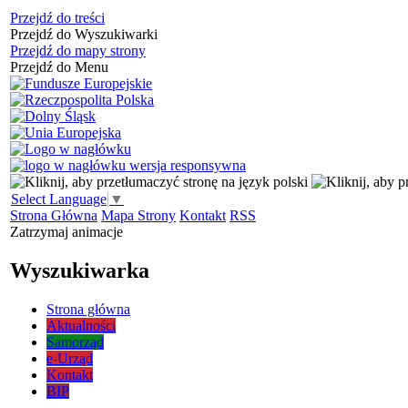
Przejdź do treści
Przejdź do Wyszukiwarki
Przejdź do mapy strony
Przejdź do Menu
Select Language
▼
Strona Główna
Mapa Strony
Kontakt
RSS
Zatrzymaj animacje
Wyszukiwarka
Strona główna
Aktualności
Samorząd
e-Urząd
Kontakt
BIP