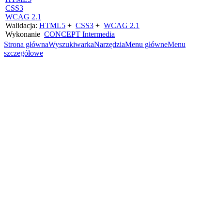
CSS3
WCAG 2.1
Walidacja:
HTML5
+
CSS3
+
WCAG 2.1
Wykonanie
CONCEPT
Intermedia
Strona główna
Wyszukiwarka
Narzędzia
Menu główne
Menu
szczegółowe