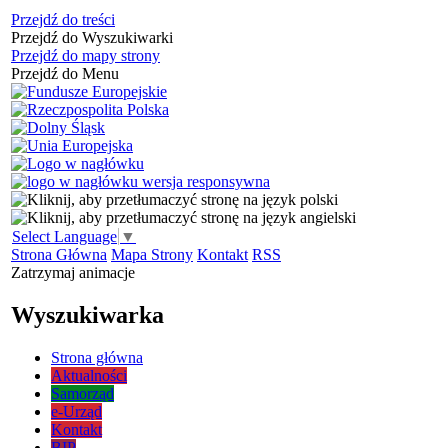
Przejdź do treści
Przejdź do Wyszukiwarki
Przejdź do mapy strony
Przejdź do Menu
Select Language
▼
Strona Główna
Mapa Strony
Kontakt
RSS
Zatrzymaj animacje
Wyszukiwarka
Strona główna
Aktualności
Samorząd
e-Urząd
Kontakt
BIP