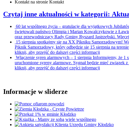
Kontakt
na stronie Kontakt
Czytaj inne aktualności w kategorii: Aktua
60 lat wspólnego życia – gratulacje dla wyjątkowych Jubilat
świętowali państwo Olimpia i Marian Kowalczykowie z Ławicy.
oraz przewodniczący Rady Gminy Ryszard Jastrzębski. Więcej
15 sierpnia spotkajmy się na XX Pikniku Samorządowym!
Wó
Piknik Samorządowy, który odbędzie się 15 sierpnia na terenie
kliknij, aby przejść do dalszej części informacji
Włączenie syren alarmowych – 1 sierpnia
Informujemy, że 1 s
uruchomione syreny alarmowe. Sygnał będzie mieć związek z 
kliknij, aby przejść do dalszej części informacji
Informacje w sliderze