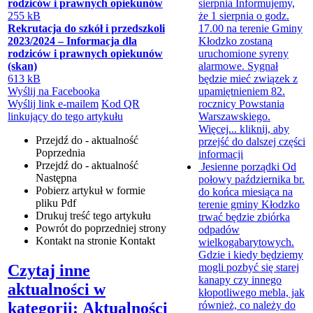
rodziców i prawnych opiekunów
sierpnia
Informujemy,
255 kB
że 1 sierpnia o godz.
Rekrutacja do szkół i przedszkoli
17.00 na terenie Gminy
2023/2024 – Informacja dla
Kłodzko zostaną
rodziców i prawnych opiekunów
uruchomione syreny
(skan)
alarmowe. Sygnał
613 kB
będzie mieć związek z
Wyślij na Facebooka
upamiętnieniem 82.
Wyślij link e-mailem
Kod QR
rocznicy Powstania
linkujący do tego artykułu
Warszawskiego.
Więcej...
kliknij, aby
Przejdź do - aktualność
przejść do dalszej części
Poprzednia
informacji
Przejdź do - aktualność
Jesienne porządki
Od
Następna
połowy października br.
Pobierz artykuł w formie
do końca miesiąca na
pliku
Pdf
terenie gminy Kłodzko
Drukuj
treść tego artykułu
trwać będzie zbiórka
Powrót
do poprzedniej strony
odpadów
Kontakt
na stronie Kontakt
wielkogabarytowych.
Gdzie i kiedy będziemy
Czytaj inne
mogli pozbyć się starej
kanapy czy innego
aktualności w
kłopotliwego mebla, jak
kategorii: Aktualności
również, co należy do