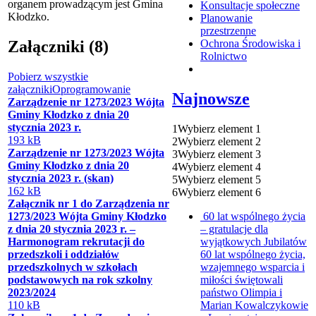
organem prowadzącym jest Gmina
Konsultacje społeczne
Kłodzko.
Planowanie
przestrzenne
Załączniki (8)
Ochrona Środowiska i
Rolnictwo
Pobierz wszystkie
załączniki
Oprogramowanie
Najnowsze
Zarządzenie nr 1273/2023 Wójta
Gminy Kłodzko z dnia 20
stycznia 2023 r.
1
Wybierz element 1
193 kB
2
Wybierz element 2
Zarządzenie nr 1273/2023 Wójta
3
Wybierz element 3
Gminy Kłodzko z dnia 20
4
Wybierz element 4
stycznia 2023 r. (skan)
5
Wybierz element 5
162 kB
6
Wybierz element 6
Załącznik nr 1 do Zarządzenia nr
1273/2023 Wójta Gminy Kłodzko
60 lat wspólnego życia
z dnia 20 stycznia 2023 r. –
– gratulacje dla
Harmonogram rekrutacji do
wyjątkowych Jubilatów
przedszkoli i oddziałów
60 lat wspólnego życia,
przedszkolnych w szkołach
wzajemnego wsparcia i
podstawowych na rok szkolny
miłości świętowali
2023/2024
państwo Olimpia i
110 kB
Marian Kowalczykowie