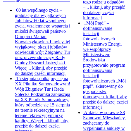
tego rodzaju odpadów
–...
kliknij, aby przejść
60 lat wspólnego życia –
do dalszej części
gratulacje dla wyjątkowych
informacji
Jubilatów
60 lat wspólnego
„Mój Prąd” –
życia, wzajemnego wsparcia i
dofinansowanie
miłości świętowali państwo
instalacji
Olimpia i Marian
fotowoltaicznych
Kowalczykowie z Ławicy. tej
Ministerstwo Energii
wyjątkowej okazji jubilatów
we współpracy
odwiedzili wójt Zbigniew Tur
Ministerstwem
oraz przewodniczący Rady
Środowiska
Gminy Ryszard Jastrzębski.
przygotowało program
Więcej...
kliknij, aby przejść
dofinansowania
do dalszej części informacji
instalacji
15 sierpnia spotkajmy się na
fotowoltaicznych „Mój
XX Pikniku Samorządowym!
prąd”, skierowany do
Wójt Zbigniew Tur i Rada
gospodarstw
Sołecka Podzamka zapraszają
domowych.
kliknij, aby
na XX Piknik Samorządowy,
przejść do dalszej części
który odbędzie się 15 sierpnia
informacji
na terenie rekreacyjnym na
Ankieta w sprawie S8
terenie rekreacyjnym przy
Szanowni Mieszkańcy,
kaplicy. Więcej...
kliknij, aby
zachęcamy do
przejść do dalszej części
wypełniania ankiety w