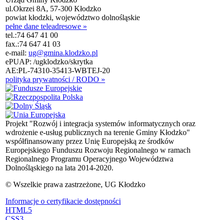
ul.Okrzei 8A, 57-300 Kłodzko
powiat kłodzki, województwo dolnośląskie
pełne dane teleadresowe »
tel.:
74 647 41 00
fax.:
74 647 41 03
e-mail:
ug@gmina.klodzko.pl
ePUAP: /ugklodzko/skrytka
AE:PL-74310-35413-WBTEJ-20
polityka prywatności / RODO »
Projekt "Rozwój i integracja systemów informatycznych oraz
wdrożenie e-usług publicznych na terenie Gminy Kłodzko"
współfinansowany przez Unię Europejską ze środków
Europejskiego Funduszu Rozwoju Regionalnego w ramach
Regionalnego Programu Operacyjnego Województwa
Dolnośląskiego na lata 2014-2020.
© Wszelkie prawa zastrzeżone, UG Kłodzko
Informacje o certyfikacie dostępności
HTML5
CSS3