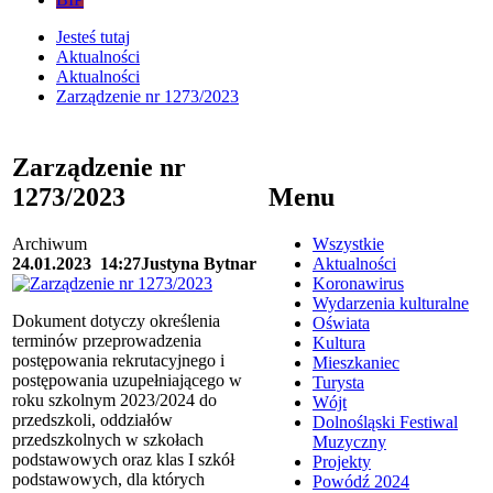
Jesteś tutaj
Aktualności
Aktualności
Zarządzenie nr 1273/2023
Zarządzenie nr
1273/2023
Menu
Archiwum
Wszystkie
24.01.2023
14:27
Justyna Bytnar
Aktualności
Koronawirus
Wydarzenia kulturalne
Dokument dotyczy określenia
Oświata
terminów przeprowadzenia
Kultura
postępowania rekrutacyjnego i
Mieszkaniec
postępowania uzupełniającego w
Turysta
roku szkolnym 2023/2024 do
Wójt
przedszkoli, oddziałów
Dolnośląski Festiwal
przedszkolnych w szkołach
Muzyczny
podstawowych oraz klas I szkół
Projekty
podstawowych, dla których
Powódź 2024