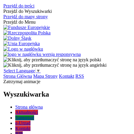
Przejdź do treści
Przejdź do Wyszukiwarki
Przejdź do mapy strony
Przejdź do Menu
Select Language
▼
Strona Główna
Mapa Strony
Kontakt
RSS
Zatrzymaj animacje
Wyszukiwarka
Strona główna
Aktualności
Samorząd
e-Urząd
Kontakt
BIP