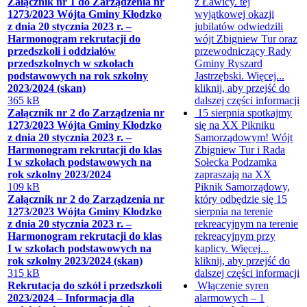
Załącznik nr 1 do Zarządzenia nr
z Ławicy. tej
1273/2023 Wójta Gminy Kłodzko
wyjątkowej okazji
z dnia 20 stycznia 2023 r. –
jubilatów odwiedzili
Harmonogram rekrutacji do
wójt Zbigniew Tur oraz
przedszkoli i oddziałów
przewodniczący Rady
przedszkolnych w szkołach
Gminy Ryszard
podstawowych na rok szkolny
Jastrzębski. Więcej...
2023/2024 (skan)
kliknij, aby przejść do
365 kB
dalszej części informacji
Załącznik nr 2 do Zarządzenia nr
15 sierpnia spotkajmy
1273/2023 Wójta Gminy Kłodzko
się na XX Pikniku
z dnia 20 stycznia 2023 r. –
Samorządowym!
Wójt
Harmonogram rekrutacji do klas
Zbigniew Tur i Rada
I w szkołach podstawowych na
Sołecka Podzamka
rok szkolny 2023/2024
zapraszają na XX
109 kB
Piknik Samorządowy,
Załącznik nr 2 do Zarządzenia nr
który odbędzie się 15
1273/2023 Wójta Gminy Kłodzko
sierpnia na terenie
z dnia 20 stycznia 2023 r. –
rekreacyjnym na terenie
Harmonogram rekrutacji do klas
rekreacyjnym przy
I w szkołach podstawowych na
kaplicy. Więcej...
rok szkolny 2023/2024 (skan)
kliknij, aby przejść do
315 kB
dalszej części informacji
Rekrutacja do szkół i przedszkoli
Włączenie syren
2023/2024 – Informacja dla
alarmowych – 1