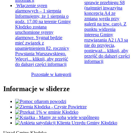
informacji
sprawie przebiegu S8
Włączenie syren
(najmniej inwazyjna
alarmowych – 1 sierpnia
koncepcja A4 ze
Informujemy, że 1 sierpnia o
zmianą węzła przy
godz. 17.00 na terenie Gminy
galerii na tzw. caro). Z
Kłodzko zostaną
punktu widzenia
uruchomione syreny
interesu Gminy
alarmowe. Sygnał będzie
rozwiązania A2 i A3 są
mieć związek z
nie do przyjęcia,
upamiętnieniem 82. rocznicy
ponieważ...
kliknij, aby
Powstania Warszawskiego.
przejść do dalszej części
Więcej...
kliknij, aby przejść
informacji
do dalszej części informacji
Pozostałe w kategorii
Informacje w sliderze
Urząd Gminy Kłodzko