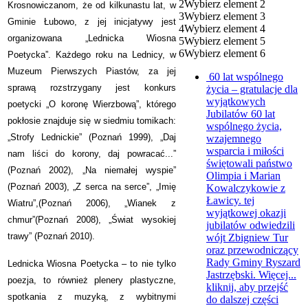
2
Wybierz element 2
Krosnowiczanom, że od kilkunastu lat, w
3
Wybierz element 3
Gminie Łubowo, z jej inicjatywy jest
4
Wybierz element 4
organizowana „Lednicka Wiosna
5
Wybierz element 5
6
Wybierz element 6
Poetycka”. Każdego roku na Lednicy, w
Muzeum Pierwszych Piastów, za jej
60 lat wspólnego
sprawą rozstrzygany jest konkurs
życia – gratulacje dla
wyjątkowych
poetycki „O koronę Wierzbową”, którego
Jubilatów
60 lat
pokłosie znajduje się w siedmiu tomikach:
wspólnego życia,
„Strofy Lednickie” (Poznań 1999), „Daj
wzajemnego
wsparcia i miłości
nam liści do korony, daj powracać...”
świętowali państwo
(Poznań 2002), „Na niemałej wyspie”
Olimpia i Marian
(Poznań 2003), „Z serca na serce”, „Imię
Kowalczykowie z
Ławicy. tej
Wiatru”,(Poznań 2006), „Wianek z
wyjątkowej okazji
chmur”(Poznań 2008), „Świat wysokiej
jubilatów odwiedzili
trawy” (Poznań 2010).
wójt Zbigniew Tur
oraz przewodniczący
Rady Gminy Ryszard
Lednicka Wiosna Poetycka – to nie tylko
Jastrzębski. Więcej...
poezja, to również plenery plastyczne,
kliknij, aby przejść
spotkania z muzyką, z wybitnymi
do dalszej części