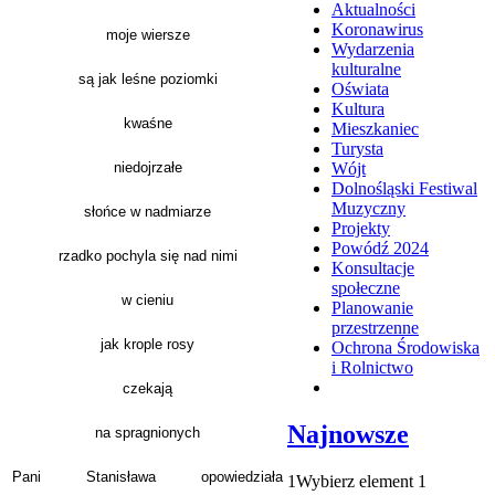
Aktualności
Koronawirus
moje wiersze
Wydarzenia
kulturalne
są jak leśne poziomki
Oświata
Kultura
kwaśne
Mieszkaniec
Turysta
niedojrzałe
Wójt
Dolnośląski Festiwal
Muzyczny
słońce w nadmiarze
Projekty
Powódź 2024
rzadko pochyla się nad nimi
Konsultacje
społeczne
w cieniu
Planowanie
przestrzenne
jak krople rosy
Ochrona Środowiska
i Rolnictwo
czekają
Najnowsze
na spragnionych
Pani Stanisława opowiedziała
1
Wybierz element 1