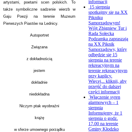
informacji
artystami, poetami scen polskich. To
15 sierpnia
także symboliczne sadzenie wierzb w
spotkajmy się na XX
Gaju Poezji na terenie Muzeum
Pikniku
Samorządowym!
Pierwszych Piastów na Lednicy.
Wójt Zbigniew Tur i
Rada Sołecka
Autoportret
Podzamka zapraszają
na XX Piknik
Związana
Samorządowy, który
odbędzie się 15
z dokładnością
sierpnia na terenie
rekreacyjnym na
terenie rekreacyjnym
jestem
przy kaplicy.
Więcej...
kliknij, aby
dokładnie
przejść do dalszej
części informacji
niedokładna
Włączenie syren
alarmowych – 1
Niczym ptak wyobraźni
sierpnia
Informujemy, że 1
krążę
sierpnia o godz.
17.00 na terenie
Gminy Kłodzko
w sferze umownego porządku