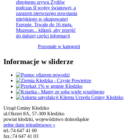
zbrojnego zrywu Żydów
podczas II wojny światowej, a
zarazem pierwszego powstania
miejskiego w okupowanej
Europie. Trwało do 16 maja.
Muzeum...
kliknij, aby przejść
do dalszej części informacji
Pozostałe w kategorii
Informacje w sliderze
Urząd Gminy Kłodzko
ul.Okrzei 8A, 57-300 Kłodzko
powiat kłodzki, województwo dolnośląskie
pełne dane teleadresowe »
tel.:
74 647 41 00
fax.:
74 647 41 03