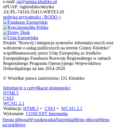
e-mail:
ug@gmina.klodzko.pl
ePUAP: /ugklodzko/skrytka
AE:PL-74310-35413-WBTEJ-20
polityka prywatności / RODO »
Projekt "Rozwój i integracja systemów informatycznych oraz
wdrożenie e-usług publicznych na terenie Gminy Kłodzko"
współfinansowany przez Unię Europejską ze środków
Europejskiego Funduszu Rozwoju Regionalnego w ramach
Regionalnego Programu Operacyjnego Województwa
Dolnośląskiego na lata 2014-2020.
© Wszelkie prawa zastrzeżone, UG Kłodzko
Informacje o certyfikacie dostępności
HTML5
CSS3
WCAG 2.1
Walidacja:
HTML5
+
CSS3
+
WCAG 2.1
Wykonanie
CONCEPT
Intermedia
Strona główna
Wyszukiwarka
Narzędzia
Menu główne
Menu
szczegółowe