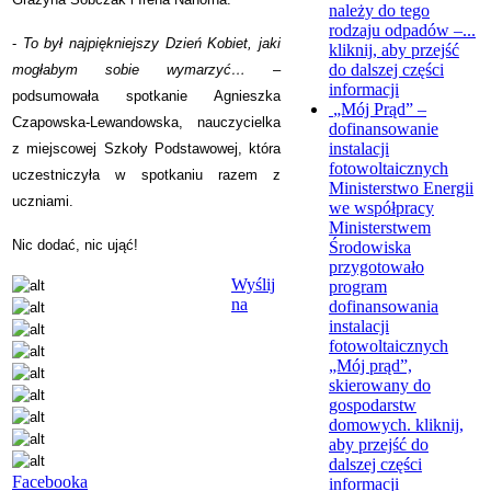
należy do tego
rodzaju odpadów –...
-
To był najpiękniejszy Dzień Kobiet, jaki
kliknij, aby przejść
do dalszej części
mogłabym sobie wymarzyć…
–
informacji
podsumowała spotkanie Agnieszka
„Mój Prąd” –
Czapowska-Lewandowska, nauczycielka
dofinansowanie
instalacji
z miejscowej Szkoły Podstawowej, która
fotowoltaicznych
uczestniczyła w spotkaniu razem z
Ministerstwo Energii
uczniami.
we współpracy
Ministerstwem
Nic dodać, nic ująć!
Środowiska
przygotowało
Wyślij
program
na
dofinansowania
instalacji
fotowoltaicznych
„Mój prąd”,
skierowany do
gospodarstw
domowych.
kliknij,
aby przejść do
dalszej części
Facebooka
informacji