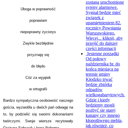
zostaną uruchomione
syreny alarmowe.
Uboga w poprawność
Sygnał będzie mieć
związek z
poprawiam
upamiętnieniem 82.
rocznicy Powstania
niepoprawny życiorys
Warszawskiego.
Więcej...
kliknij, aby
przejść do dalszej
Zwykle bezbłędnie
części informacji
Jesienne porządki
przyznaję się
Od połowy
października br. do
do błędu
końca miesiąca na
terenie gminy
Cóż za wyjątek
Kłodzko trwać
będzie zbiórka
w ortografii
odpadów
wielkogabarytowych.
Gdzie i kiedy
Bardzo sympatyczna osobowość naszego
będziemy mogli
gościa, wyzwoliła u dwóch pań odwagę na
pozbyć się starej
to, by podzielić się swoimi dokonaniami
kanapy czy innego
kłopotliwego mebla,
twórczymi. Swoje wiersze recytowały
jak również, co
Grażyna Sobczak i Irena Nahorna.