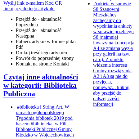
Wyślij link e-mailem
Kod QR
Ankieta w sprawie
linkujący do tego artykułu
S8
Szanowni
Mieszkańcy,
Przejdź do - aktualność
zachęcamy do
Poprzednia
wypełniania ankiety
Przejdź do - aktualność
w sprawie przebiegu
Następna
S8 (najmniej
Pobierz artykuł w formie pliku
inwazyjna koncepcja
Pdf
A4 ze zmianą węzła
Drukuj
treść tego artykułu
przy galerii na tzw.
Powrót
do poprzedniej strony
caro). Z punktu
Kontakt
na stronie Kontakt
widzenia interesu
Gminy rozwiązania
Czytaj inne aktualności
A2 i A3 są nie do
przyjęcia,
w kategorii: Biblioteka
ponieważ...
kliknij,
Publiczna
aby przejść do
dalszej części
informacji
#biblioteka i String.Art.
W
ramach ogólnopolskiego
Tygodnia bibliotek 2019 pod
hasłem #biblioteka, w Filii
Biblioteki Publicznej Gminy
Kłodzko w Wojciechowicach