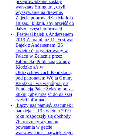
przeprowadzone zostały
warsztaty String.art., czyli
wyszywanie na drewnie.
Zajęcie poprowadziła Mariola
Huzar...
kliknij, aby przejść do
dalszej części informacji
Festiwal bajek z Andersenem
2019
Za nami już 11. Festiwal
Bajek z Andersenem (26
kwietnia), organizowany w
Pałacu w Żelaźnie przez
Bibliotekę Publiczną Gminy
Kłodzko z/s w
Ołdrzychowicach Kłodzkich,
pod patronatem Wójta Gminy
Kłodzko i we współpracy z
Fundacją Pałac Żelazno oraz...
kliknij, aby przejść do dalszej
części informacji
Łączy nas pamięć, szacunek i
nadzieja…
19 kwietnia 2019
roku rozpoczęły się obchody
76. rocznicy wybuchu
powstania w getcie
warszawskim – największego