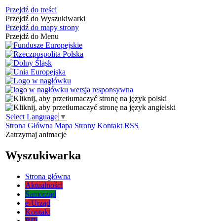
Przejdź do treści
Przejdź do Wyszukiwarki
Przejdź do mapy strony
Przejdź do Menu
Select Language
▼
Strona Główna
Mapa Strony
Kontakt
RSS
Zatrzymaj animacje
Wyszukiwarka
Strona główna
Aktualności
Samorząd
e-Urząd
Kontakt
BIP