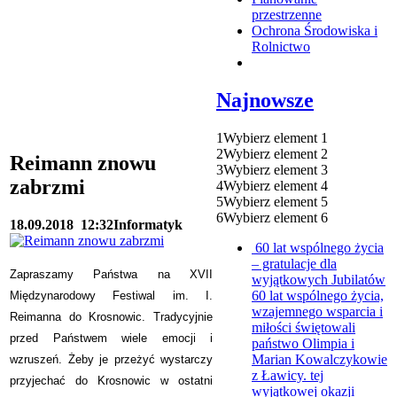
przestrzenne
Ochrona Środowiska i
Rolnictwo
Najnowsze
1
Wybierz element 1
2
Wybierz element 2
Reimann znowu
3
Wybierz element 3
zabrzmi
4
Wybierz element 4
5
Wybierz element 5
6
Wybierz element 6
18.09.2018
12:32
Informatyk
60 lat wspólnego życia
– gratulacje dla
Zapraszamy Państwa na XVII
wyjątkowych Jubilatów
60 lat wspólnego życia,
Międzynarodowy Festiwal im. I.
wzajemnego wsparcia i
Reimanna do Krosnowic. Tradycyjnie
miłości świętowali
przed Państwem wiele emocji i
państwo Olimpia i
Marian Kowalczykowie
wzruszeń. Żeby je przeżyć wystarczy
z Ławicy. tej
przyjechać do Krosnowic w ostatni
wyjątkowej okazji