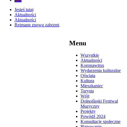
Jesteś tutaj
Aktualności
Aktualności
Reimann znowu zabrzmi
Menu
Wszystkie
Aktualności
Koronawirus
Wydarzenia kulturalne
Oświata
Kultura
Mieszkaniec
Turysta
Wójt
Dolnośląski Festiwal
Muzyczny
Projekty
Powódź 2024
Konsultacje społeczne
Planowanie