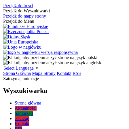
Przejdź do treści
Przejdź do Wyszukiwarki
Przejdź do mapy strony
Przejdź do Menu
Select Language
▼
Strona Główna
Mapa Strony
Kontakt
RSS
Zatrzymaj animacje
Wyszukiwarka
Strona główna
Aktualności
Samorząd
e-Urząd
Kontakt
BIP