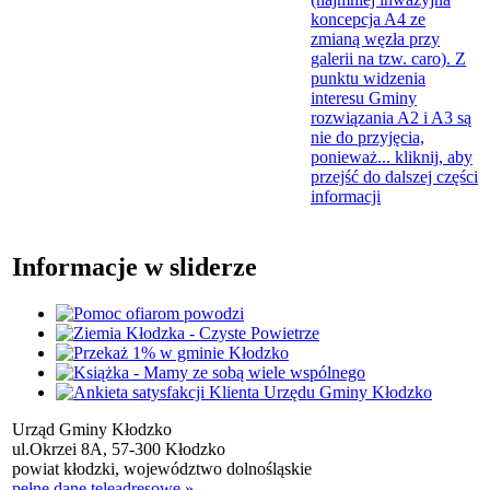
koncepcja A4 ze
zmianą węzła przy
galerii na tzw. caro). Z
punktu widzenia
interesu Gminy
rozwiązania A2 i A3 są
nie do przyjęcia,
ponieważ...
kliknij, aby
przejść do dalszej części
informacji
Informacje w sliderze
Urząd Gminy Kłodzko
ul.Okrzei 8A, 57-300 Kłodzko
powiat kłodzki, województwo dolnośląskie
pełne dane teleadresowe »