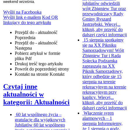
weekend września.
jubilatów odwiedzili
wójt Zbigniew Tur oraz
Wyślij na Facebooka
przewodniczący Rady
Wyślij link e-mailem
Kod QR
Gminy Ryszard
linkujący do tego artykułu
Jastrzębski. Więcej...
kliknij, aby przejść do
Przejdź do - aktualność
dalszej części informacji
Poprzednia
15 sierpnia spotkajmy
Przejdź do - aktualność
się na XX Pikniku
Następna
Samorządowym!
Wójt
Pobierz artykuł w formie
Zbigniew Tur i Rada
pliku
Pdf
Sołecka Podzamka
Drukuj
treść tego artykułu
zapraszają na XX
Powrót
do poprzedniej strony
Piknik Samorządowy,
Kontakt
na stronie Kontakt
który odbędzie się 15
sierpnia na terenie
Czytaj inne
rekreacyjnym na terenie
rekreacyjnym przy
aktualności w
kaplicy. Więcej...
kategorii: Aktualności
kliknij, aby przejść do
dalszej części informacji
Włączenie syren
60 lat wspólnego życia –
alarmowych – 1
gratulacje dla wyjątkowych
sierpnia
Informujemy,
Jubilatów
60 lat wspólnego
że 1 sierpnia o godz.