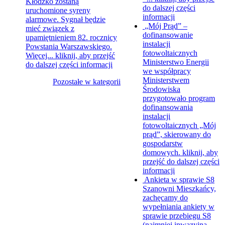
Kłodzko zostaną
do dalszej części
uruchomione syreny
informacji
alarmowe. Sygnał będzie
„Mój Prąd” –
mieć związek z
dofinansowanie
upamiętnieniem 82. rocznicy
instalacji
Powstania Warszawskiego.
fotowoltaicznych
Więcej...
kliknij, aby przejść
Ministerstwo Energii
do dalszej części informacji
we współpracy
Ministerstwem
Pozostałe w kategorii
Środowiska
przygotowało program
dofinansowania
instalacji
fotowoltaicznych „Mój
prąd”, skierowany do
gospodarstw
domowych.
kliknij, aby
przejść do dalszej części
informacji
Ankieta w sprawie S8
Szanowni Mieszkańcy,
zachęcamy do
wypełniania ankiety w
sprawie przebiegu S8
(najmniej inwazyjna