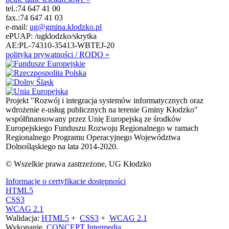
tel.:
74 647 41 00
fax.:
74 647 41 03
e-mail:
ug@gmina.klodzko.pl
ePUAP: /ugklodzko/skrytka
AE:PL-74310-35413-WBTEJ-20
polityka prywatności / RODO »
Projekt "Rozwój i integracja systemów informatycznych oraz
wdrożenie e-usług publicznych na terenie Gminy Kłodzko"
współfinansowany przez Unię Europejską ze środków
Europejskiego Funduszu Rozwoju Regionalnego w ramach
Regionalnego Programu Operacyjnego Województwa
Dolnośląskiego na lata 2014-2020.
© Wszelkie prawa zastrzeżone, UG Kłodzko
Informacje o certyfikacie dostępności
HTML5
CSS3
WCAG 2.1
Walidacja:
HTML5
+
CSS3
+
WCAG 2.1
Wykonanie
CONCEPT
Intermedia