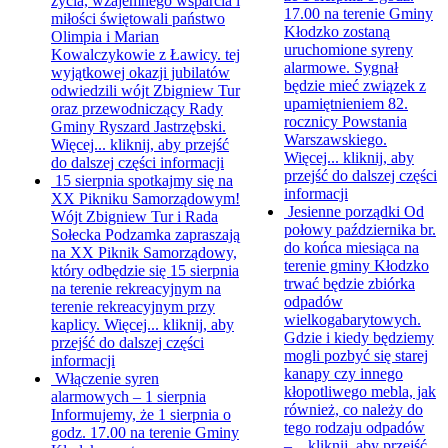
życia, wzajemnego wsparcia i
17.00 na terenie Gminy
miłości świętowali państwo
Kłodzko zostaną
Olimpia i Marian
uruchomione syreny
Kowalczykowie z Ławicy. tej
alarmowe. Sygnał
wyjątkowej okazji jubilatów
będzie mieć związek z
odwiedzili wójt Zbigniew Tur
upamiętnieniem 82.
oraz przewodniczący Rady
rocznicy Powstania
Gminy Ryszard Jastrzębski.
Warszawskiego.
Więcej...
kliknij, aby przejść
Więcej...
kliknij, aby
do dalszej części informacji
przejść do dalszej części
15 sierpnia spotkajmy się na
informacji
XX Pikniku Samorządowym!
Jesienne porządki
Od
Wójt Zbigniew Tur i Rada
połowy października br.
Sołecka Podzamka zapraszają
do końca miesiąca na
na XX Piknik Samorządowy,
terenie gminy Kłodzko
który odbędzie się 15 sierpnia
trwać będzie zbiórka
na terenie rekreacyjnym na
odpadów
terenie rekreacyjnym przy
wielkogabarytowych.
kaplicy. Więcej...
kliknij, aby
Gdzie i kiedy będziemy
przejść do dalszej części
mogli pozbyć się starej
informacji
kanapy czy innego
Włączenie syren
kłopotliwego mebla, jak
alarmowych – 1 sierpnia
również, co należy do
Informujemy, że 1 sierpnia o
tego rodzaju odpadów
godz. 17.00 na terenie Gminy
–...
kliknij, aby przejść