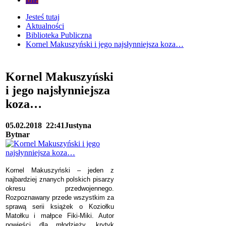
Jesteś tutaj
Aktualności
Biblioteka Publiczna
Kornel Makuszyński i jego najsłynniejsza koza…
Kornel Makuszyński
i jego najsłynniejsza
koza…
05.02.2018
22:41
Justyna
Bytnar
Kornel Makuszyński – jeden z
najbardziej znanych polskich pisarzy
okresu przedwojennego.
Rozpoznawany przede wszystkim za
sprawą serii książek o Koziołku
Matołku i małpce Fiki-Miki. Autor
powieści dla młodzieży, krytyk