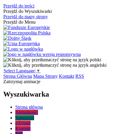
Przejdź do treści
Przejdź do Wyszukiwarki
Przejdź do mapy strony
Przejdź do Menu
Select Language
▼
Strona Główna
Mapa Strony
Kontakt
RSS
Zatrzymaj animacje
Wyszukiwarka
Strona główna
Aktualności
Samorząd
e-Urząd
Kontakt
BIP