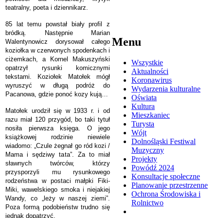
teatralny, poeta i dziennikarz.
85 lat temu powstał biały profil z
bródką. Następnie Marian
Menu
Walentynowicz dorysował całego
koziołka w czerwonych spodenkach i
ciżemkach, a Kornel Makuszyński
Wszystkie
opatrzył rysunki komicznymi
Aktualności
tekstami. Koziołek Matołek mógł
Koronawirus
wyruszyć w długą podróż do
Wydarzenia kulturalne
Pacanowa, gdzie ponoć kozy kują…
Oświata
Kultura
Matołek urodził się w 1933 r. i od
Mieszkaniec
razu miał 120 przygód, bo taki tytuł
Turysta
nosiła pierwsza księga. O jego
Wójt
książkowej rodzinie niewiele
Dolnośląski Festiwal
wiadomo: „Czule żegnał go ród kozi /
Muzyczny
Mama i sędziwy tata”. Za to miał
Projekty
sławnych twórców, którzy
Powódź 2024
przysporzyli mu rysunkowego
Konsultacje społeczne
rodzeństwa w postaci małpki Fiki-
Planowanie przestrzenne
Miki, wawelskiego smoka i niejakiej
Ochrona Środowiska i
Wandy, co „leży w naszej ziemi”.
Rolnictwo
Poza formą podobieństw trudno się
jednak dopatrzyć.