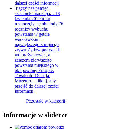
dalszej części informacji
Łączy nas pamięć,
szacunek i nadzieja…
19
kwietnia 2019 roku
rozpoczęły się obchody 76.
rocznicy wybuchu
powstania w getcie
warszawskim –
największego zbrojnego
zrywu Żydów podczas II
wojny światowej, a
zarazem pierwszego
powstania miejskiego w
okupowanej Europie.
Trwało do 16 maja.
Muzeum...
kliknij, aby
przejść do dalszej części
informacji
Pozostałe w kategorii
Informacje w sliderze