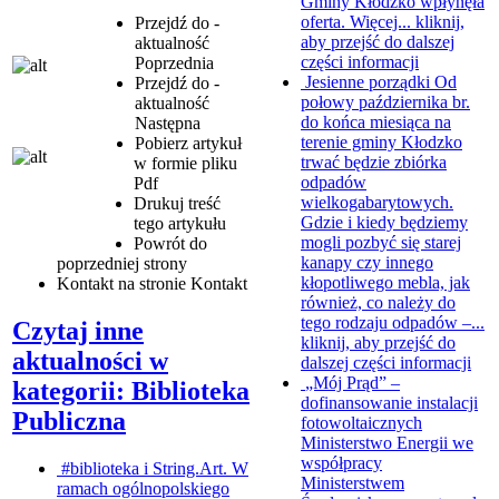
Gminy Kłodzko wpłynęła
oferta. Więcej...
kliknij,
Przejdź do -
aby przejść do dalszej
aktualność
części informacji
Poprzednia
Jesienne porządki
Od
Przejdź do -
połowy października br.
aktualność
do końca miesiąca na
Następna
terenie gminy Kłodzko
Pobierz artykuł
trwać będzie zbiórka
w formie pliku
odpadów
Pdf
wielkogabarytowych.
Drukuj
treść
Gdzie i kiedy będziemy
tego artykułu
mogli pozbyć się starej
Powrót
do
kanapy czy innego
poprzedniej strony
kłopotliwego mebla, jak
Kontakt
na stronie Kontakt
również, co należy do
tego rodzaju odpadów –...
Czytaj inne
kliknij, aby przejść do
aktualności w
dalszej części informacji
„Mój Prąd” –
kategorii: Biblioteka
dofinansowanie instalacji
Publiczna
fotowoltaicznych
Ministerstwo Energii we
współpracy
#biblioteka i String.Art.
W
Ministerstwem
ramach ogólnopolskiego