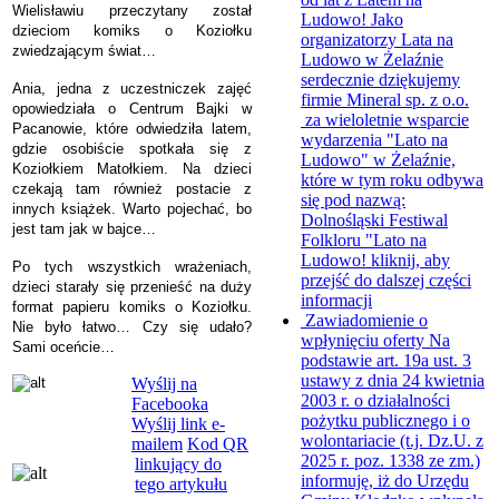
Wielisławiu przeczytany został
Ludowo!
Jako
dzieciom komiks o Koziołku
organizatorzy Lata na
zwiedzającym świat…
Ludowo w Żelaźnie
serdecznie dziękujemy
Ania, jedna z uczestniczek zajęć
firmie Mineral sp. z o.o.
opowiedziała o Centrum Bajki w
za wieloletnie wsparcie
Pacanowie, które odwiedziła latem,
wydarzenia "Lato na
gdzie osobiście spotkała się z
Ludowo" w Żelaźnie,
Koziołkiem Matołkiem. Na dzieci
które w tym roku odbywa
czekają tam również postacie z
się pod nazwą:
innych książek. Warto pojechać, bo
Dolnośląski Festiwal
jest tam jak w bajce…
Folkloru "Lato na
Ludowo!
kliknij, aby
Po tych wszystkich wrażeniach,
przejść do dalszej części
dzieci starały się przenieść na duży
informacji
format papieru komiks o Koziołku.
Zawiadomienie o
Nie było łatwo… Czy się udało?
wpłynięciu oferty
Na
Sami oceńcie…
podstawie art. 19a ust. 3
ustawy z dnia 24 kwietnia
Wyślij na
2003 r. o działalności
Facebooka
pożytku publicznego i o
Wyślij link e-
wolontariacie (t.j. Dz.U. z
mailem
Kod QR
2025 r. poz. 1338 ze zm.)
linkujący do
informuję, iż do Urzędu
tego artykułu