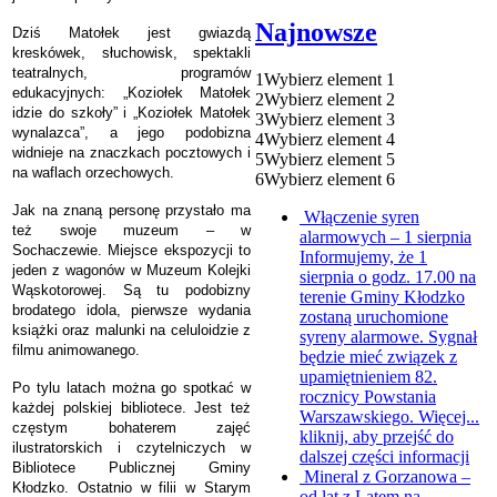
Najnowsze
Dziś Matołek jest gwiazdą
kreskówek, słuchowisk, spektakli
teatralnych, programów
1
Wybierz element 1
edukacyjnych: „Koziołek Matołek
2
Wybierz element 2
idzie do szkoły” i „Koziołek Matołek
3
Wybierz element 3
wynalazca”, a jego podobizna
4
Wybierz element 4
widnieje na znaczkach pocztowych i
5
Wybierz element 5
na waflach orzechowych.
6
Wybierz element 6
Jak na znaną personę przystało ma
Włączenie syren
też swoje muzeum – w
alarmowych – 1 sierpnia
Sochaczewie. Miejsce ekspozycji to
Informujemy, że 1
jeden z wagonów w Muzeum Kolejki
sierpnia o godz. 17.00 na
Wąskotorowej. Są tu podobizny
terenie Gminy Kłodzko
brodatego idola, pierwsze wydania
zostaną uruchomione
książki oraz malunki na celuloidzie z
syreny alarmowe. Sygnał
filmu animowanego.
będzie mieć związek z
upamiętnieniem 82.
Po tylu latach można go spotkać w
rocznicy Powstania
każdej polskiej bibliotece. Jest też
Warszawskiego. Więcej...
częstym bohaterem zajęć
kliknij, aby przejść do
ilustratorskich i czytelniczych w
dalszej części informacji
Bibliotece Publicznej Gminy
Mineral z Gorzanowa –
Kłodzko. Ostatnio w filii w Starym
od lat z Latem na