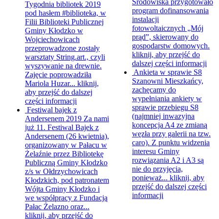
Środowiska przygotowało
Tygodnia bibliotek 2019
program dofinansowania
pod hasłem #biblioteka, w
instalacji
Filii Biblioteki Publicznej
fotowoltaicznych „Mój
Gminy Kłodzko w
prąd”, skierowany do
Wojciechowicach
gospodarstw domowych.
przeprowadzone zostały
kliknij, aby przejść do
warsztaty String.art., czyli
dalszej części informacji
wyszywanie na drewnie.
Ankieta w sprawie S8
Zajęcie poprowadziła
Szanowni Mieszkańcy,
Mariola Huzar...
kliknij,
zachęcamy do
aby przejść do dalszej
wypełniania ankiety w
części informacji
sprawie przebiegu S8
Festiwal bajek z
(najmniej inwazyjna
Andersenem 2019
Za nami
koncepcja A4 ze zmianą
już 11. Festiwal Bajek z
węzła przy galerii na tzw.
Andersenem (26 kwietnia),
caro). Z punktu widzenia
organizowany w Pałacu w
interesu Gminy
Żelaźnie przez Bibliotekę
rozwiązania A2 i A3 są
Publiczną Gminy Kłodzko
nie do przyjęcia,
z/s w Ołdrzychowicach
ponieważ...
kliknij, aby
Kłodzkich, pod patronatem
przejść do dalszej części
Wójta Gminy Kłodzko i
informacji
we współpracy z Fundacją
Pałac Żelazno oraz...
kliknij, aby przejść do