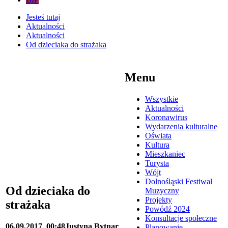
Jesteś tutaj
Aktualności
Aktualności
Od dzieciaka do strażaka
Menu
Wszystkie
Aktualności
Koronawirus
Wydarzenia kulturalne
Oświata
Kultura
Mieszkaniec
Turysta
Wójt
Dolnośląski Festiwal
Od dzieciaka do
Muzyczny
Projekty
strażaka
Powódź 2024
Konsultacje społeczne
06.09.2017
00:48
Justyna Bytnar
Planowanie