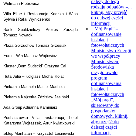
należy do tego
Welmann-Piotrowicz
rodzaju odpadów –...
kliknij, aby przejść
Villa Elise / Restauracja Kaczka i Wino
do dalszej części
Sylwia i Rafał Wyniczenko
informacji
„Mój Prąd” –
Bank Spółdzielczy Prezes Zarządu
dofinansowanie
Tomasz Nowacki
instalacji
fotowoltaicznych
Plaża Gorzuchów Tomasz Grzesiak
Ministerstwo Energii
we współpracy
Euro – Win Mariusz Wójtowicz
Ministerstwem
Klaster „Dom Sudecki” Grażyna Cal
Środowiska
przygotowało
Huta Julia – Kolglass Michał Kolat
program
dofinansowania
Piekarnia Machela Maciej Machela
instalacji
fotowoltaicznych
Piekarnia Kajzerka Zdzisław Jasiński
„Mój prąd”,
skierowany do
Ada Group Adrianna Kaminiarz
gospodarstw
domowych.
kliknij,
Puchaczówka Villa, restauracja, hotel
aby przejść do
Katarzyna Wojtaszek, Artur Kwiatkowski
dalszej części
informacji
Sklep Manhatan – Krzysztof Leśniewski