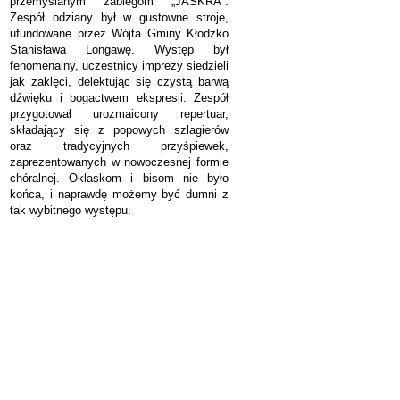
przemyślanym zabiegom „JASKRA”.
Zespół odziany był w gustowne stroje,
ufundowane przez Wójta Gminy Kłodzko
Stanisława Longawę. Występ był
fenomenalny, uczestnicy imprezy siedzieli
jak zaklęci, delektując się czystą barwą
dźwięku i bogactwem ekspresji. Zespół
przygotował urozmaicony repertuar,
składający się z popowych szlagierów
oraz tradycyjnych przyśpiewek,
zaprezentowanych w nowoczesnej formie
chóralnej. Oklaskom i bisom nie było
końca, i naprawdę możemy być dumni z
tak wybitnego występu.