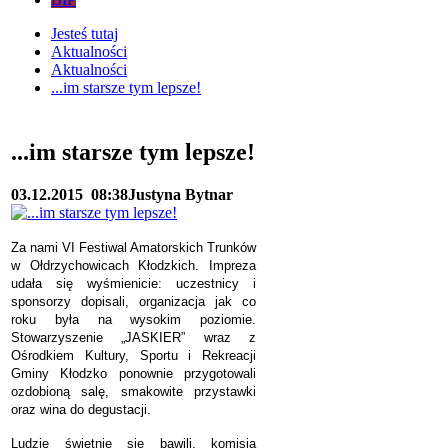
Jesteś tutaj
Aktualności
Aktualności
...im starsze tym lepsze!
...im starsze tym lepsze!
03.12.2015
08:38
Justyna Bytnar
Za nami VI Festiwal Amatorskich Trunków
w Ołdrzychowicach Kłodzkich. Impreza
udała się wyśmienicie: uczestnicy i
sponsorzy dopisali, organizacja jak co
roku była na wysokim poziomie.
Stowarzyszenie „JASKIER” wraz z
Ośrodkiem Kultury, Sportu i Rekreacji
Gminy Kłodzko ponownie przygotowali
ozdobioną salę, smakowite przystawki
oraz wina do degustacji.
Ludzie świetnie się bawili, komisja