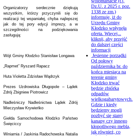
wolontariacie (t.j.
Dz.U. z 2025 r. poz.
Organizatorzy serdecznie dziękują
1338 ze zm.)
wszystkim, którzy przyczynili się do
informuję, iż do
realizacji tej wspaniałej, chyba najlepszej
Urzędu Gminy
jak do tej pory edycji imprezy, a w
Kłodzko wpłynęła
szczególności na podziękowania
oferta. Więcej...
zasługują:
kliknij, aby przejść
do dalszej części
informacji
Jesienne porządki
Wójt Gminy Kłodzko Stanisław Longawa
Od połowy
października br. do
„Rapmet” Ryszard Rapacz
końca miesiąca na
Huta Violetta Zdzisław Wądrzyk
terenie gminy
Kłodzko trwać
Prezes Uzdrowiska Długopole – Lądek
będzie zbiórka
Zdrój Zbigniew Piotrowicz
odpadów
wielkogabarytowych.
Nadleśniczy Nadleśnictwa Lądek Zdrój
Gdzie i kiedy
Mieczysław Krywieńko
będziemy mogli
pozbyć się starej
Giełda Samochodowa Kłodzko Państwo
kanapy czy innego
Święciccy
kłopotliwego mebla,
jak również, co
Winiarnia / Jaskinia Radochowska Natalia