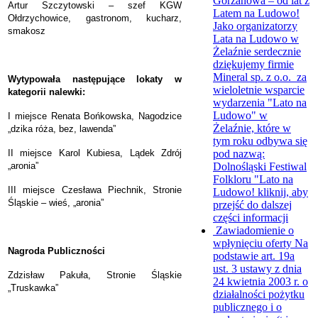
Gorzanowa – od lat z
Artur Szczytowski – szef KGW
Latem na Ludowo!
Ołdrzychowice, gastronom, kucharz,
Jako organizatorzy
smakosz
Lata na Ludowo w
Żelaźnie serdecznie
dziękujemy firmie
Mineral sp. z o.o. za
Wytypowała następujące lokaty w
wieloletnie wsparcie
kategorii nalewki:
wydarzenia "Lato na
Ludowo" w
I miejsce Renata Bońkowska, Nagodzice
Żelaźnie, które w
„dzika róża, bez, lawenda”
tym roku odbywa się
pod nazwą:
II miejsce Karol Kubiesa, Lądek Zdrój
Dolnośląski Festiwal
„aronia”
Folkloru "Lato na
III miejsce Czesława Piechnik, Stronie
Ludowo!
kliknij, aby
Śląskie – wieś, „aronia”
przejść do dalszej
części informacji
Zawiadomienie o
wpłynięciu oferty
Na
Nagroda Publiczności
podstawie art. 19a
ust. 3 ustawy z dnia
Zdzisław Pakuła, Stronie Śląskie
24 kwietnia 2003 r. o
„Truskawka”
działalności pożytku
publicznego i o