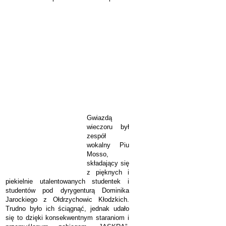
Gwiazdą
wieczoru był
zespół
wokalny Piu
Mosso,
składający się
z pięknych i
piekielnie utalentowanych studentek i
studentów pod dyrygenturą Dominika
Jarockiego z Ołdrzychowic Kłodzkich.
Trudno było ich ściągnąć, jednak udało
się to dzięki konsekwentnym staraniom i