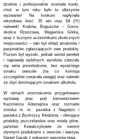
dzielnie i profesjonalnie oceniała trunki,
choć w tym roku było to olbrzymie
wyzwanie! Na konkurs napłynęła
rekordowa ilość: 35 win oraz 69 (!!!)
nalewek! Kraków, Boguszów – Gorce,
okolice Rzeszowa, Węgierska Górka,
wraz z licznymi uczestnikami okolicznych
miejscowości – taki był skład amatorów i
pasjonatów zgłaszających swe produkty.
Poziom był wysoki, jednak wśród perełek
i naprawdę wybitnych wyrobów zdarzały
się wina przesłodzone, bez wyraźnego
smaku owoców (na co komisja
szczególnie zwracała uwagę) oraz nalewki
ze zbyt dominującym smakiem alkoholu.
W ramach urozmaicenia przygotowano
wystawę prac pod kierownictwem
Kazimierza Adamajtisa oraz rozmaite
stoiska m. in.: pasieka z Nagodzic i
pasieka z Bystrzycy Kłodzkiej – oferujące
produkty pszczelarskie oraz miody pitne,
państwo Kowalczykowie ze swoimi
słynnymi produktami z owoców i warzyw,
Daniel Gacek z pokazem warzenia piwa.