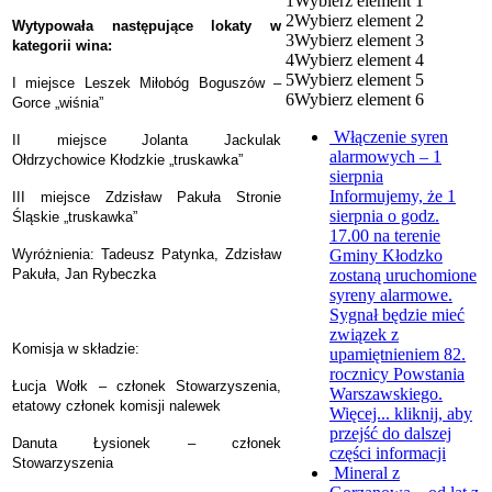
1
Wybierz element 1
2
Wybierz element 2
Wytypowała następujące lokaty w
3
Wybierz element 3
kategorii wina:
4
Wybierz element 4
5
Wybierz element 5
I miejsce Leszek Miłobóg Boguszów –
6
Wybierz element 6
Gorce „wiśnia”
Włączenie syren
II miejsce Jolanta Jackulak
alarmowych – 1
Ołdrzychowice Kłodzkie „truskawka”
sierpnia
Informujemy, że 1
III miejsce Zdzisław Pakuła Stronie
sierpnia o godz.
Śląskie „truskawka”
17.00 na terenie
Gminy Kłodzko
Wyróżnienia: Tadeusz Patynka, Zdzisław
zostaną uruchomione
Pakuła, Jan Rybeczka
syreny alarmowe.
Sygnał będzie mieć
związek z
Komisja w składzie:
upamiętnieniem 82.
rocznicy Powstania
Łucja Wołk – członek Stowarzyszenia,
Warszawskiego.
etatowy członek komisji nalewek
Więcej...
kliknij, aby
przejść do dalszej
Danuta Łysionek – członek
części informacji
Stowarzyszenia
Mineral z