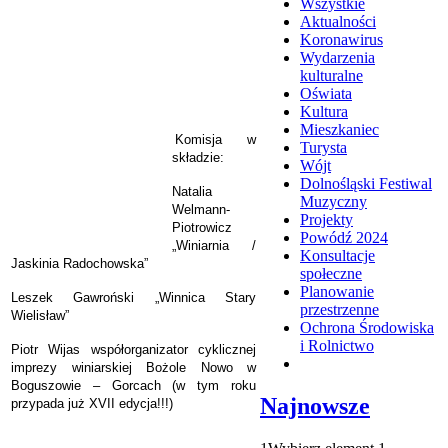
Wszystkie
Aktualności
Koronawirus
Wydarzenia
kulturalne
Oświata
Kultura
Mieszkaniec
Komisja w
Turysta
składzie:
Wójt
Dolnośląski Festiwal
Natalia
Muzyczny
Welmann-
Projekty
Piotrowicz
Powódź 2024
„Winiarnia /
Konsultacje
Jaskinia Radochowska”
społeczne
Planowanie
Leszek Gawroński „Winnica Stary
przestrzenne
Wielisław”
Ochrona Środowiska
i Rolnictwo
Piotr Wijas współorganizator cyklicznej
imprezy winiarskiej Bożole Nowo w
Boguszowie – Gorcach (w tym roku
Najnowsze
przypada już XVII edycja!!!)