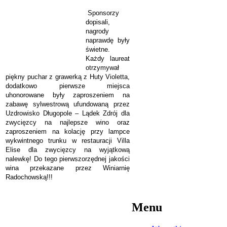
Sponsorzy
dopisali,
nagrody
naprawdę były
świetne.
Każdy laureat
otrzymywał
piękny puchar z grawerką z Huty Violetta,
dodatkowo pierwsze miejsca
uhonorowane były zaproszeniem na
zabawę sylwestrową ufundowaną przez
Uzdrowisko Długopole – Lądek Zdrój dla
zwycięzcy na najlepsze wino oraz
zaproszeniem na kolację przy lampce
wykwintnego trunku w restauracji Villa
Elise dla zwycięzcy na wyjątkową
nalewkę! Do tego pierwszorzędnej jakości
wina przekazane przez Winiarnię
Radochowską!!!
Menu