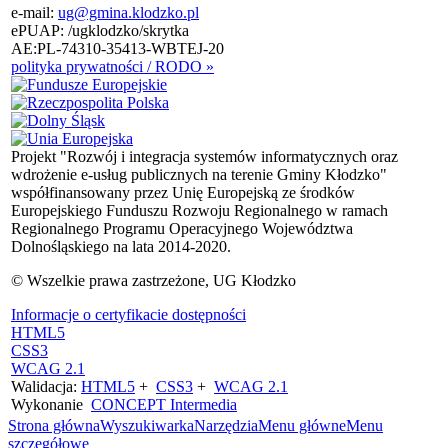
e-mail:
ug@gmina.klodzko.pl
ePUAP: /ugklodzko/skrytka
AE:PL-74310-35413-WBTEJ-20
polityka prywatności / RODO »
Projekt "Rozwój i integracja systemów informatycznych oraz
wdrożenie e-usług publicznych na terenie Gminy Kłodzko"
współfinansowany przez Unię Europejską ze środków
Europejskiego Funduszu Rozwoju Regionalnego w ramach
Regionalnego Programu Operacyjnego Województwa
Dolnośląskiego na lata 2014-2020.
© Wszelkie prawa zastrzeżone, UG Kłodzko
Informacje o certyfikacie dostępności
HTML5
CSS3
WCAG 2.1
Walidacja:
HTML5
+
CSS3
+
WCAG 2.1
Wykonanie
CONCEPT
Intermedia
Strona główna
Wyszukiwarka
Narzędzia
Menu główne
Menu
szczegółowe