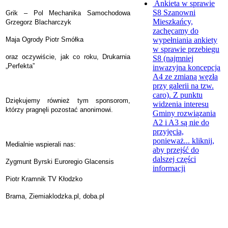
Ankieta w sprawie
S8
Szanowni
Grik – Pol Mechanika Samochodowa
Mieszkańcy,
Grzegorz Blacharczyk
zachęcamy do
wypełniania ankiety
Maja Ogrody Piotr Smółka
w sprawie przebiegu
oraz oczywiście, jak co roku, Drukarnia
S8 (najmniej
„Perfekta”
inwazyjna koncepcja
A4 ze zmianą węzła
przy galerii na tzw.
caro). Z punktu
Dziękujemy również tym sponsorom,
widzenia interesu
którzy pragnęli pozostać anonimowi.
Gminy rozwiązania
A2 i A3 są nie do
przyjęcia,
ponieważ...
kliknij,
Medialnie wspierali nas:
aby przejść do
dalszej części
Zygmunt Byrski Euroregio Glacensis
informacji
Piotr Kramnik TV Kłodzko
Brama, Ziemiaklodzka.pl, doba.pl