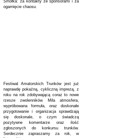
Smółka: za kontakty ze sponsorami i za
ogarnięcie chaosu.
Festiwal Amatorskich Trunków jest już
naprawdę pokaźną, cykliczną imprezą, z
roku na rok zdobywającą coraz to nowe
rzesze zwolenników. Miła atmosfera,
wypróbowana formuła, oraz doskonałe
przygotowanie i organizacja sprawdzają
się doskonale, o czym świadczą
pozytywne komentarze oraz ilość
zgłoszonych do konkursu trunków.
Serdecznie zapraszamy za rok, w