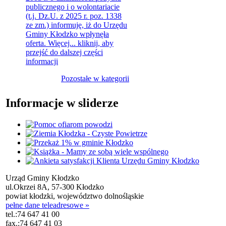
publicznego i o wolontariacie
(t.j. Dz.U. z 2025 r. poz. 1338
ze zm.) informuję, iż do Urzędu
Gminy Kłodzko wpłynęła
oferta. Więcej...
kliknij, aby
przejść do dalszej części
informacji
Pozostałe w kategorii
Informacje w sliderze
Urząd Gminy Kłodzko
ul.Okrzei 8A, 57-300 Kłodzko
powiat kłodzki, województwo dolnośląskie
pełne dane teleadresowe »
tel.:
74 647 41 00
fax.:
74 647 41 03