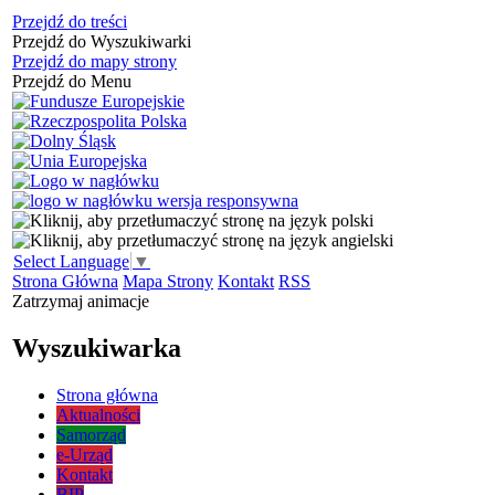
Przejdź do treści
Przejdź do Wyszukiwarki
Przejdź do mapy strony
Przejdź do Menu
Select Language
▼
Strona Główna
Mapa Strony
Kontakt
RSS
Zatrzymaj animacje
Wyszukiwarka
Strona główna
Aktualności
Samorząd
e-Urząd
Kontakt
BIP