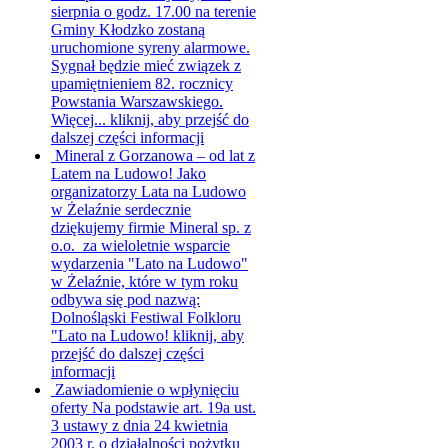
sierpnia o godz. 17.00 na terenie
Gminy Kłodzko zostaną
uruchomione syreny alarmowe.
Sygnał będzie mieć związek z
upamiętnieniem 82. rocznicy
Powstania Warszawskiego.
Więcej...
kliknij, aby przejść do
dalszej części informacji
Mineral z Gorzanowa – od lat z
Latem na Ludowo!
Jako
organizatorzy Lata na Ludowo
w Żelaźnie serdecznie
dziękujemy firmie Mineral sp. z
o.o. za wieloletnie wsparcie
wydarzenia "Lato na Ludowo"
w Żelaźnie, które w tym roku
odbywa się pod nazwą:
Dolnośląski Festiwal Folkloru
"Lato na Ludowo!
kliknij, aby
przejść do dalszej części
informacji
Zawiadomienie o wpłynięciu
oferty
Na podstawie art. 19a ust.
3 ustawy z dnia 24 kwietnia
2003 r. o działalności pożytku