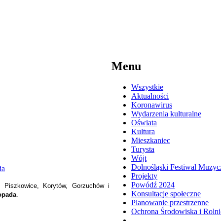
Menu
Wszystkie
Aktualności
Koronawirus
Wydarzenia kulturalne
Oświata
Kultura
Mieszkaniec
Turysta
Wójt
Dolnośląski Festiwal Muzyc
Projekty
Powódź 2024
, Piszkowice, Korytów, Gorzuchów i
Konsultacje społeczne
topada
.
Planowanie przestrzenne
Ochrona Środowiska i Roln