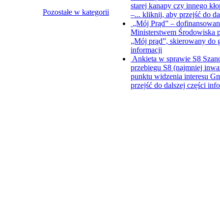
starej kanapy czy innego kł
Pozostałe w kategorii
–...
kliknij, aby przejść do da
„Mój Prąd” – dofinansowani
Ministerstwem Środowiska p
„Mój prąd”, skierowany do
informacji
Ankieta w sprawie S8
Szano
przebiegu S8 (najmniej inwa
punktu widzenia interesu Gm
przejść do dalszej części inf