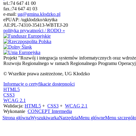
tel.:
74 647 41 00
fax.:
74 647 41 03
e-mail:
ug@gmina.klodzko.pl
ePUAP: /ugklodzko/skrytka
AE:PL-74310-35413-WBTEJ-20
polityka prywatności / RODO »
Projekt "Rozwój i integracja systemów informatycznych oraz wdroż
Rozwoju Regionalnego w ramach Regionalnego Programu Operacyjn
© Wszelkie prawa zastrzeżone, UG Kłodzko
Informacje o certyfikacie dostępności
HTML5
CSS3
WCAG 2.1
Walidacja:
HTML5
+
CSS3
+
WCAG 2.1
Wykonanie
CONCEPT
Intermedia
Strona główna
Wyszukiwarka
Narzędzia
Menu główne
Menu szczegół