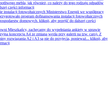
opotliwego mebla, jak również, co należy do tego rodzaju odpadów
lszej części informacji
e instalacji fotowoltaicznych
Ministerstwo Energii we współpracy
rzygotowało program dofinansowania instalacji fotowoltaicznych
 gospodarstw domowych.
kliknij, aby przejść do dalszej części
wni Mieszkańcy, zachęcamy do wypełniania ankiety w sprawie
zyjna koncepcja A4 ze zmianą węzła przy galerii na tzw. caro). Z
iny rozwiązania A2 i A3 są nie do przyjęcia, ponieważ...
kliknij, aby
ormacji