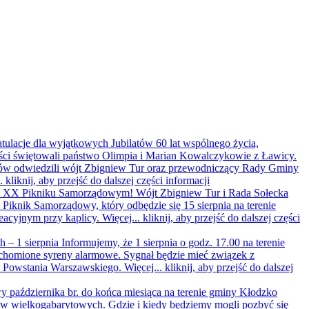
ratulacje dla wyjątkowych Jubilatów
60 lat wspólnego życia,
ści świętowali państwo Olimpia i Marian Kowalczykowie z Ławicy.
latów odwiedzili wójt Zbigniew Tur oraz przewodniczący Rady Gminy
..
kliknij, aby przejść do dalszej części informacji
 na XX Pikniku Samorządowym!
Wójt Zbigniew Tur i Rada Sołecka
iknik Samorządowy, który odbędzie się 15 sierpnia na terenie
eacyjnym przy kaplicy. Więcej...
kliknij, aby przejść do dalszej części
 – 1 sierpnia
Informujemy, że 1 sierpnia o godz. 17.00 na terenie
homione syreny alarmowe. Sygnał będzie mieć związek z
y Powstania Warszawskiego. Więcej...
kliknij, aby przejść do dalszej
 października br. do końca miesiąca na terenie gminy Kłodzko
ów wielkogabarytowych. Gdzie i kiedy będziemy mogli pozbyć się