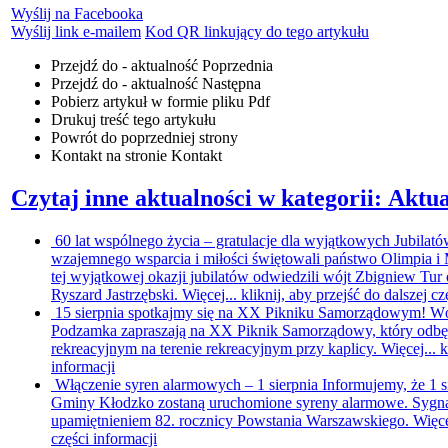
Wyślij na Facebooka
Wyślij link e-mailem
Kod QR linkujący do tego artykułu
Przejdź do - aktualność
Poprzednia
Przejdź do - aktualność
Następna
Pobierz artykuł w formie pliku
Pdf
Drukuj
treść tego artykułu
Powrót
do poprzedniej strony
Kontakt
na stronie Kontakt
Czytaj inne aktualności w kategorii: Aktua
60 lat wspólnego życia – gratulacje dla wyjątkowych Jubilat
wzajemnego wsparcia i miłości świętowali państwo Olimpia 
tej wyjątkowej okazji jubilatów odwiedzili wójt Zbigniew T
Ryszard Jastrzębski. Więcej...
kliknij, aby przejść do dalszej cz
15 sierpnia spotkajmy się na XX Pikniku Samorządowym!
Wó
Podzamka zapraszają na XX Piknik Samorządowy, który odbędzi
rekreacyjnym na terenie rekreacyjnym przy kaplicy. Więcej...
k
informacji
Włączenie syren alarmowych – 1 sierpnia
Informujemy, że 1 s
Gminy Kłodzko zostaną uruchomione syreny alarmowe. Sygna
upamiętnieniem 82. rocznicy Powstania Warszawskiego. Więce
części informacji