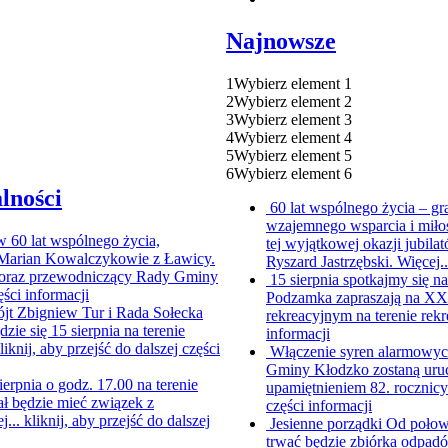
Najnowsze
1
Wybierz element 1
2
Wybierz element 2
3
Wybierz element 3
4
Wybierz element 4
5
Wybierz element 5
6
Wybierz element 6
lności
60 lat wspólnego życia – g
wzajemnego wsparcia i miło
ów
60 lat wspólnego życia,
tej wyjątkowej okazji jubi
i Marian Kowalczykowie z Ławicy.
Ryszard Jastrzębski. Więcej.
ur oraz przewodniczący Rady Gminy
15 sierpnia spotkajmy się
ęści informacji
Podzamka zapraszają na XX P
jt Zbigniew Tur i Rada Sołecka
rekreacyjnym na terenie rekr
e się 15 sierpnia na terenie
informacji
liknij, aby przejść do dalszej części
Włączenie syren alarmowych
Gminy Kłodzko zostaną uruc
ierpnia o godz. 17.00 na terenie
upamiętnieniem 82. rocznic
ł będzie mieć związek z
części informacji
j...
kliknij, aby przejść do dalszej
Jesienne porządki
Od połowy
trwać będzie zbiórka odpad