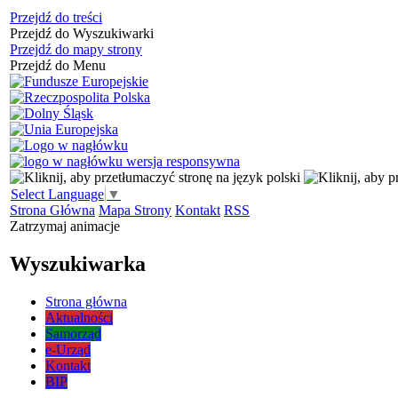
Przejdź do treści
Przejdź do Wyszukiwarki
Przejdź do mapy strony
Przejdź do Menu
Select Language
▼
Strona Główna
Mapa Strony
Kontakt
RSS
Zatrzymaj animacje
Wyszukiwarka
Strona główna
Aktualności
Samorząd
e-Urząd
Kontakt
BIP