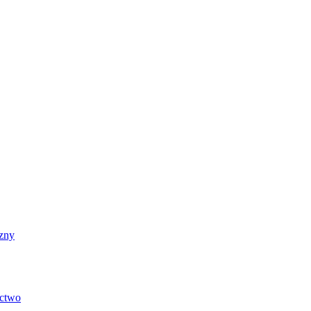
zny
ictwo