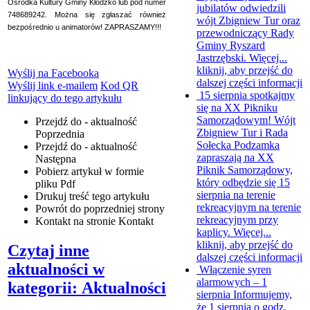
Ośrodka Kultury Gminy Kłodzko lub pod numer
jubilatów odwiedzili
748689242. Można się zgłaszać również
wójt Zbigniew Tur oraz
bezpośrednio u animatorów! ZAPRASZAMY!!!
przewodniczący Rady
Gminy Ryszard
Jastrzębski. Więcej...
kliknij, aby przejść do
Wyślij na Facebooka
dalszej części informacji
Wyślij link e-mailem
Kod QR
15 sierpnia spotkajmy
linkujący do tego artykułu
się na XX Pikniku
Samorządowym!
Wójt
Przejdź do - aktualność
Zbigniew Tur i Rada
Poprzednia
Sołecka Podzamka
Przejdź do - aktualność
zapraszają na XX
Następna
Piknik Samorządowy,
Pobierz artykuł w formie
który odbędzie się 15
pliku
Pdf
sierpnia na terenie
Drukuj
treść tego artykułu
rekreacyjnym na terenie
Powrót
do poprzedniej strony
rekreacyjnym przy
Kontakt
na stronie Kontakt
kaplicy. Więcej...
kliknij, aby przejść do
Czytaj inne
dalszej części informacji
aktualności w
Włączenie syren
alarmowych – 1
kategorii: Aktualności
sierpnia
Informujemy,
że 1 sierpnia o godz.