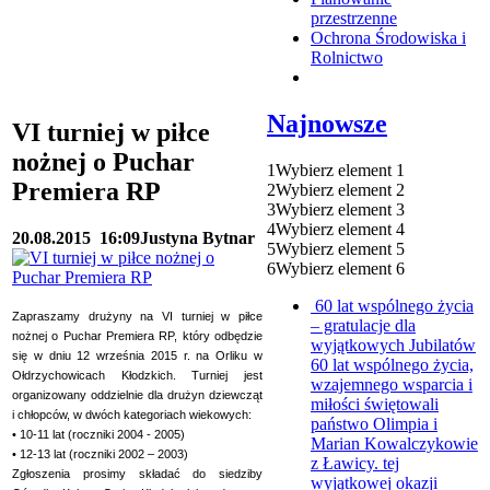
przestrzenne
Ochrona Środowiska i
Rolnictwo
Najnowsze
VI turniej w piłce
nożnej o Puchar
1
Wybierz element 1
Premiera RP
2
Wybierz element 2
3
Wybierz element 3
4
Wybierz element 4
20.08.2015
16:09
Justyna Bytnar
5
Wybierz element 5
6
Wybierz element 6
60 lat wspólnego życia
Zapraszamy drużyny na VI turniej w piłce
– gratulacje dla
nożnej o Puchar Premiera RP, który odbędzie
wyjątkowych Jubilatów
się w dniu 12 września 2015 r. na Orliku w
60 lat wspólnego życia,
Ołdrzychowicach Kłodzkich. Turniej jest
wzajemnego wsparcia i
organizowany oddzielnie dla drużyn dziewcząt
miłości świętowali
i chłopców, w dwóch kategoriach wiekowych:
państwo Olimpia i
• 10-11 lat (roczniki 2004 - 2005)
Marian Kowalczykowie
• 12-13 lat (roczniki 2002 – 2003)
z Ławicy. tej
Zgłoszenia prosimy składać do siedziby
wyjątkowej okazji