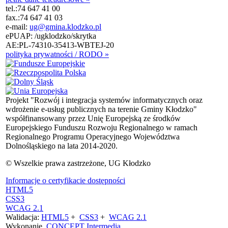
tel.:
74 647 41 00
fax.:
74 647 41 03
e-mail:
ug@gmina.klodzko.pl
ePUAP: /ugklodzko/skrytka
AE:PL-74310-35413-WBTEJ-20
polityka prywatności / RODO »
Projekt "Rozwój i integracja systemów informatycznych oraz
wdrożenie e-usług publicznych na terenie Gminy Kłodzko"
współfinansowany przez Unię Europejską ze środków
Europejskiego Funduszu Rozwoju Regionalnego w ramach
Regionalnego Programu Operacyjnego Województwa
Dolnośląskiego na lata 2014-2020.
© Wszelkie prawa zastrzeżone, UG Kłodzko
Informacje o certyfikacie dostępności
HTML5
CSS3
WCAG 2.1
Walidacja:
HTML5
+
CSS3
+
WCAG 2.1
Wykonanie
CONCEPT
Intermedia