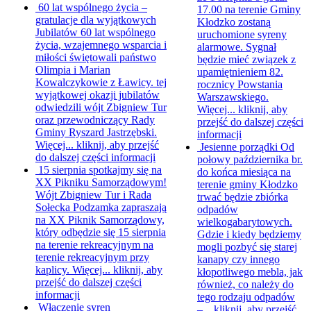
60 lat wspólnego życia –
17.00 na terenie Gminy
gratulacje dla wyjątkowych
Kłodzko zostaną
Jubilatów
60 lat wspólnego
uruchomione syreny
życia, wzajemnego wsparcia i
alarmowe. Sygnał
miłości świętowali państwo
będzie mieć związek z
Olimpia i Marian
upamiętnieniem 82.
Kowalczykowie z Ławicy. tej
rocznicy Powstania
wyjątkowej okazji jubilatów
Warszawskiego.
odwiedzili wójt Zbigniew Tur
Więcej...
kliknij, aby
oraz przewodniczący Rady
przejść do dalszej części
Gminy Ryszard Jastrzębski.
informacji
Więcej...
kliknij, aby przejść
Jesienne porządki
Od
do dalszej części informacji
połowy października br.
15 sierpnia spotkajmy się na
do końca miesiąca na
XX Pikniku Samorządowym!
terenie gminy Kłodzko
Wójt Zbigniew Tur i Rada
trwać będzie zbiórka
Sołecka Podzamka zapraszają
odpadów
na XX Piknik Samorządowy,
wielkogabarytowych.
który odbędzie się 15 sierpnia
Gdzie i kiedy będziemy
na terenie rekreacyjnym na
mogli pozbyć się starej
terenie rekreacyjnym przy
kanapy czy innego
kaplicy. Więcej...
kliknij, aby
kłopotliwego mebla, jak
przejść do dalszej części
również, co należy do
informacji
tego rodzaju odpadów
Włączenie syren
–...
kliknij, aby przejść