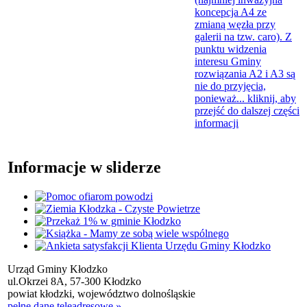
koncepcja A4 ze
zmianą węzła przy
galerii na tzw. caro). Z
punktu widzenia
interesu Gminy
rozwiązania A2 i A3 są
nie do przyjęcia,
ponieważ...
kliknij, aby
przejść do dalszej części
informacji
Informacje w sliderze
Urząd Gminy Kłodzko
ul.Okrzei 8A, 57-300 Kłodzko
powiat kłodzki, województwo dolnośląskie
pełne dane teleadresowe »