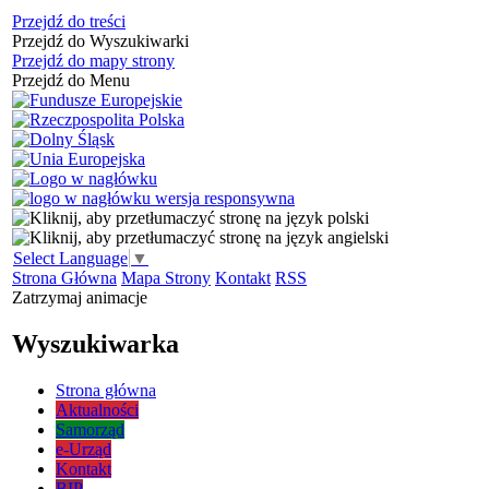
Przejdź do treści
Przejdź do Wyszukiwarki
Przejdź do mapy strony
Przejdź do Menu
Select Language
▼
Strona Główna
Mapa Strony
Kontakt
RSS
Zatrzymaj animacje
Wyszukiwarka
Strona główna
Aktualności
Samorząd
e-Urząd
Kontakt
BIP