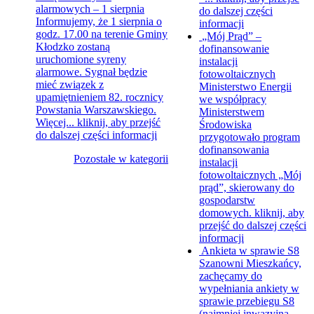
alarmowych – 1 sierpnia
do dalszej części
Informujemy, że 1 sierpnia o
informacji
godz. 17.00 na terenie Gminy
„Mój Prąd” –
Kłodzko zostaną
dofinansowanie
uruchomione syreny
instalacji
alarmowe. Sygnał będzie
fotowoltaicznych
mieć związek z
Ministerstwo Energii
upamiętnieniem 82. rocznicy
we współpracy
Powstania Warszawskiego.
Ministerstwem
Więcej...
kliknij, aby przejść
Środowiska
do dalszej części informacji
przygotowało program
dofinansowania
Pozostałe w kategorii
instalacji
fotowoltaicznych „Mój
prąd”, skierowany do
gospodarstw
domowych.
kliknij, aby
przejść do dalszej części
informacji
Ankieta w sprawie S8
Szanowni Mieszkańcy,
zachęcamy do
wypełniania ankiety w
sprawie przebiegu S8
(najmniej inwazyjna