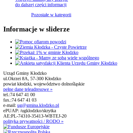
do dalszej części informacji
Pozostałe w kategorii
Informacje w sliderze
Urząd Gminy Kłodzko
ul.Okrzei 8A, 57-300 Kłodzko
powiat kłodzki, województwo dolnośląskie
pełne dane teleadresowe »
tel.:
74 647 41 00
fax.:
74 647 41 03
e-mail:
ug@gmina.klodzko.pl
ePUAP: /ugklodzko/skrytka
AE:PL-74310-35413-WBTEJ-20
polityka prywatności / RODO »