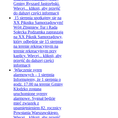
Gminy Ryszard Jastrzębski.
Więcej...
kliknij, aby przejść
do dalszej części informacji
15 sierpnia spotkajmy się na
XX Pikniku Samorządowym!
Wójt Zbigniew Tur i Rada
Sołecka Podzamka zapraszają
na XX Piknik Samorządowy,
który odbędzie się 15 sierpnia
na terenie rekreacyjnym na
terenie rekreacyjnym przy
kaplicy. Więcej...
kliknij, aby
przejść do dalszej części
informacji
Włączenie syren
alarmowych – 1 sierpnia
Informujemy, że 1 sierpnia o
godz. 17.00 na terenie Gminy
Kłodzko zostaną
uruchomione syreny
alarmowe. Sygnał będzie
mieć związek z
upamiętnieniem 82. rocznicy
Powstania Warszawskiego.
Więcej...
kliknij, aby przejść