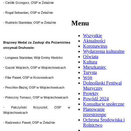
- Cieślik Grzegorz, OSP w Żelaźnie
- Rogal Sebastian, OSP w Żelaźnie
Menu
- Rudnicki Stanisław, OSP w Żelaźnie
Wszystkie
Aktualności
Brązowy Medal za Zasługi dla Pożarnictwa
Koronawirus
otrzymali Druhowie:
Wydarzenia kulturalne
Oświata
- Longawa Stanisław, Wójt Gminy Kłodzko
Kultura
Mieszkaniec
- Gacek Wojciech, OSP w Wojciechowicach
Turysta
Wójt
- Filar Paweł, OSP w Krosnowicach
Dolnośląski Festiwal
- Peschke Błażej, OSP w Wojciechowicach
Muzyczny
Projekty
- Potoczny Tomasz, OSP w Wojciechowicach
Powódź 2024
Konsultacje społeczne
- Palczyński Krzysztof, OSP w
Planowanie
Wojciechowicach
przestrzenne
Ochrona Środowiska i
- Radzewicz Paweł, OSP w Żelaźnie
Rolnictwo