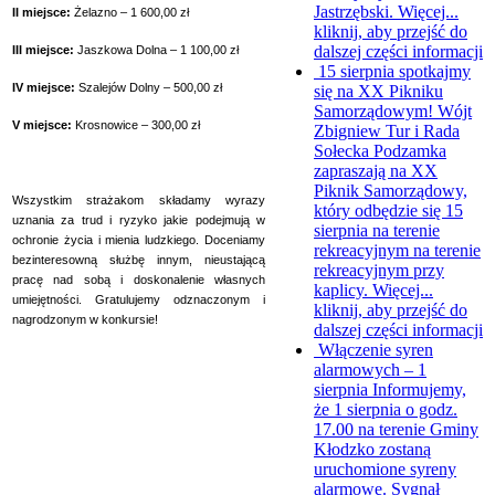
Jastrzębski. Więcej...
II miejsce:
Żelazno – 1 600,00 zł
kliknij, aby przejść do
dalszej części informacji
III miejsce:
Jaszkowa Dolna – 1 100,00 zł
15 sierpnia spotkajmy
IV miejsce:
Szalejów Dolny – 500,00 zł
się na XX Pikniku
Samorządowym!
Wójt
V miejsce:
Krosnowice – 300,00 zł
Zbigniew Tur i Rada
Sołecka Podzamka
zapraszają na XX
Piknik Samorządowy,
Wszystkim strażakom składamy wyrazy
który odbędzie się 15
uznania za trud i ryzyko jakie podejmują w
sierpnia na terenie
ochronie życia i mienia ludzkiego.
Doceniamy
rekreacyjnym na terenie
bezinteresowną służbę innym, nieustającą
rekreacyjnym przy
pracę nad sobą i doskonalenie własnych
kaplicy. Więcej...
umiejętności. Gratulujemy odznaczonym i
kliknij, aby przejść do
nagrodzonym w konkursie!
dalszej części informacji
Włączenie syren
alarmowych – 1
sierpnia
Informujemy,
że 1 sierpnia o godz.
17.00 na terenie Gminy
Kłodzko zostaną
uruchomione syreny
alarmowe. Sygnał