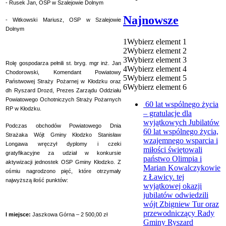
- Rusek Jan, OSP w Szalejowie Dolnym
Najnowsze
- Witkowski Mariusz, OSP w Szalejowie
Dolnym
1
Wybierz element 1
2
Wybierz element 2
3
Wybierz element 3
Rolę gospodarza pełnili st. bryg. mgr inż. Jan
4
Wybierz element 4
Chodorowski, Komendant Powiatowy
5
Wybierz element 5
Państwowej Straży Pożarnej w Kłodzku oraz
6
Wybierz element 6
dh Ryszard Drozd, Prezes Zarządu Oddziału
Powiatowego Ochotniczych Straży Pożarnych
60 lat wspólnego życia
RP w Kłodzku.
– gratulacje dla
wyjątkowych Jubilatów
Podczas obchodów Powiatowego Dnia
60 lat wspólnego życia,
Strażaka Wójt Gminy Kłodzko Stanisław
wzajemnego wsparcia i
Longawa wręczył dyplomy i czeki
miłości świętowali
gratyfikacyjne za udział w konkursie
państwo Olimpia i
aktywizacji jednostek OSP Gminy Kłodzko. Z
Marian Kowalczykowie
ośmiu nagrodzono pięć, które otrzymały
z Ławicy. tej
najwyższą ilość punktów:
wyjątkowej okazji
jubilatów odwiedzili
wójt Zbigniew Tur oraz
przewodniczący Rady
I miejsce:
Jaszkowa Górna – 2 500,00 zł
Gminy Ryszard