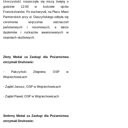
Uroczystość rozpoczęła się mszą świętą o
godzinie 12:00 w kościele ojców
Franciszkanów. Po eucharystii, na Placu Miast
Partnerskich przy ul. Daszyńskiego odbyła się
ceremonia wręczenia odznaczeń
państwowych i resortowych, a także
dyplomów
i rozkazów awansowanych w
stopniach służbowych
.
Złoty Medal za Zasługi dla Pożarnictwa
otrzymali Druhowie:
- Palczyński Zbigniew, OSP w
Wojciechowicach
- Zajdel Janusz, OSP w Wojciechowicach
- Zajdel Paweł, OSP w Wojciechowicach
Srebrny Medal za Zasługi dla Pożarnictwa
otrzymali Druhowie: