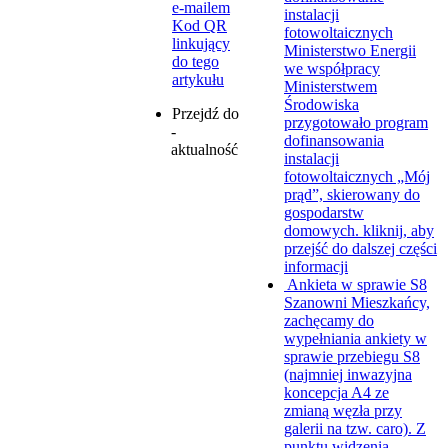
e-mailem
instalacji
Kod QR
fotowoltaicznych
linkujący
Ministerstwo Energii
do tego
we współpracy
artykułu
Ministerstwem
Środowiska
Przejdź do
przygotowało program
-
dofinansowania
aktualność
instalacji
fotowoltaicznych „Mój
prąd”, skierowany do
gospodarstw
domowych.
kliknij, aby
przejść do dalszej części
informacji
Ankieta w sprawie S8
Szanowni Mieszkańcy,
zachęcamy do
wypełniania ankiety w
sprawie przebiegu S8
(najmniej inwazyjna
koncepcja A4 ze
zmianą węzła przy
galerii na tzw. caro). Z
punktu widzenia