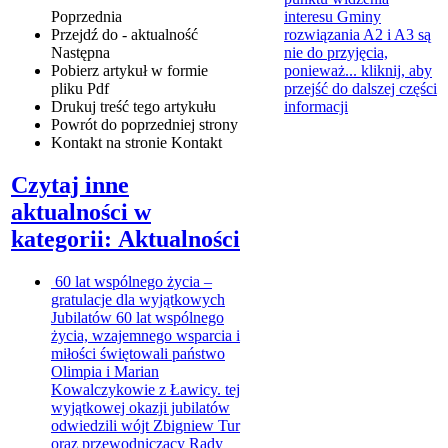
interesu Gminy
Poprzednia
rozwiązania A2 i A3 są
Przejdź do - aktualność
nie do przyjęcia,
Następna
ponieważ...
kliknij, aby
Pobierz artykuł w formie
przejść do dalszej części
pliku
Pdf
informacji
Drukuj
treść tego artykułu
Powrót
do poprzedniej strony
Kontakt
na stronie Kontakt
Czytaj inne
aktualności w
kategorii: Aktualności
60 lat wspólnego życia –
gratulacje dla wyjątkowych
Jubilatów
60 lat wspólnego
życia, wzajemnego wsparcia i
miłości świętowali państwo
Olimpia i Marian
Kowalczykowie z Ławicy. tej
wyjątkowej okazji jubilatów
odwiedzili wójt Zbigniew Tur
oraz przewodniczący Rady