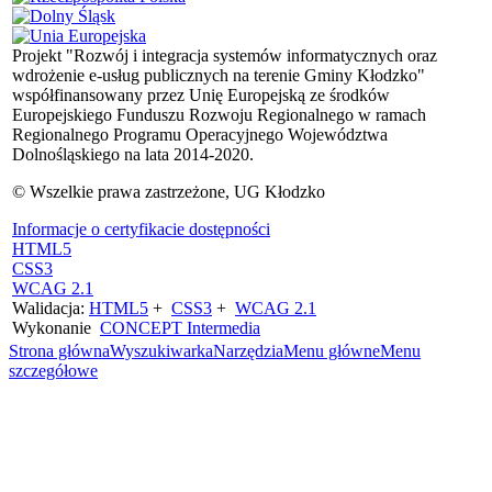
Projekt "Rozwój i integracja systemów informatycznych oraz
wdrożenie e-usług publicznych na terenie Gminy Kłodzko"
współfinansowany przez Unię Europejską ze środków
Europejskiego Funduszu Rozwoju Regionalnego w ramach
Regionalnego Programu Operacyjnego Województwa
Dolnośląskiego na lata 2014-2020.
© Wszelkie prawa zastrzeżone, UG Kłodzko
Informacje o certyfikacie dostępności
HTML5
CSS3
WCAG 2.1
Walidacja:
HTML5
+
CSS3
+
WCAG 2.1
Wykonanie
CONCEPT
Intermedia
Strona główna
Wyszukiwarka
Narzędzia
Menu główne
Menu
szczegółowe