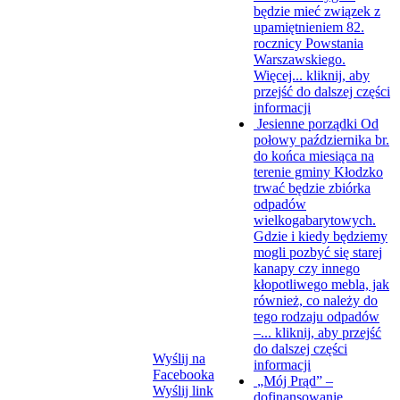
będzie mieć związek z
upamiętnieniem 82.
rocznicy Powstania
Warszawskiego.
Więcej...
kliknij, aby
przejść do dalszej części
informacji
Jesienne porządki
Od
połowy października br.
do końca miesiąca na
terenie gminy Kłodzko
trwać będzie zbiórka
odpadów
wielkogabarytowych.
Gdzie i kiedy będziemy
mogli pozbyć się starej
kanapy czy innego
kłopotliwego mebla, jak
również, co należy do
tego rodzaju odpadów
–...
kliknij, aby przejść
do dalszej części
Wyślij na
informacji
Facebooka
„Mój Prąd” –
Wyślij link
dofinansowanie