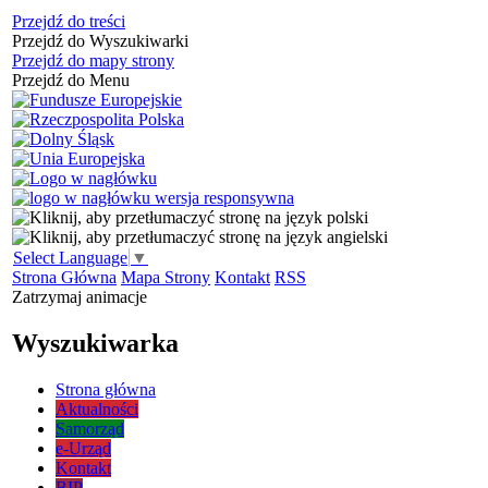
Przejdź do treści
Przejdź do Wyszukiwarki
Przejdź do mapy strony
Przejdź do Menu
Select Language
▼
Strona Główna
Mapa Strony
Kontakt
RSS
Zatrzymaj animacje
Wyszukiwarka
Strona główna
Aktualności
Samorząd
e-Urząd
Kontakt
BIP