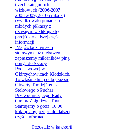
trzech kategoriach
wiekowych (2006-2007,
2008-2009, 2010 i młodsi)
rywalizowało ponad stu
młodych piłkarzy z
dziesięciu...
kliknij, aby
przejść do dalszej części
informacji
Majówka z tenisem
stołowym
Już niebawem
zapraszamy miłośników ping
ponga do Szkoły
Podstawowej w
Ołdrzychowicach Kłodzkich.
To właśnie tutaj odbędzie się
Otwarty Turniej Tenisa
Stołowego o Puchar
Przewodniczącego Rady
Gminy Zbigniewa Tura.
Startujemy o godz. 10.00.
kliknij, aby przejść do dalszej
części informacji
Pozostałe w kategorii