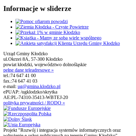
Informacje w sliderze
Urząd Gminy Kłodzko
ul.Okrzei 8A, 57-300 Kłodzko
powiat kłodzki, województwo dolnośląskie
pełne dane teleadresowe »
tel.:
74 647 41 00
fax.:
74 647 41 03
e-mail:
ug@gmina.klodzko.pl
ePUAP: /ugklodzko/skrytka
AE:PL-74310-35413-WBTEJ-20
polityka prywatności / RODO »
Projekt "Rozwój i integracja systemów informatycznych oraz
wdrożenie e-usług publicznych na terenie Gminy Kłodzko"