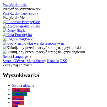
Przejdź do treści
Przejdź do Wyszukiwarki
Przejdź do mapy strony
Przejdź do Menu
Select Language
▼
Strona Główna
Mapa Strony
Kontakt
RSS
Zatrzymaj animacje
Wyszukiwarka
Strona główna
Aktualności
Samorząd
e-Urząd
Kontakt
BIP