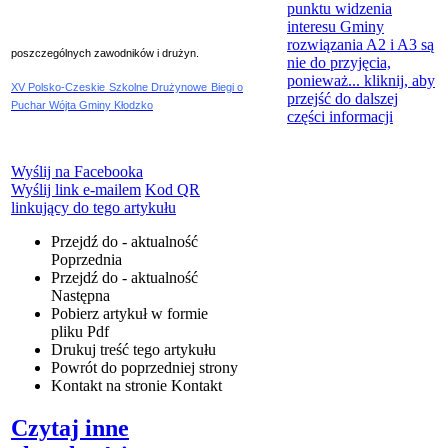
punktu widzenia
interesu Gminy
rozwiązania A2 i A3 są
poszczególnych zawodników i drużyn.
nie do przyjęcia,
ponieważ...
kliknij, aby
XV Polsko-Czeskie Szkolne Drużynowe Biegi o
przejść do dalszej
Puchar Wójta Gminy Kłodzko
części informacji
Wyślij na Facebooka
Wyślij link e-mailem
Kod QR
linkujący do tego artykułu
Przejdź do - aktualność
Poprzednia
Przejdź do - aktualność
Następna
Pobierz artykuł w formie
pliku
Pdf
Drukuj
treść tego artykułu
Powrót
do poprzedniej strony
Kontakt
na stronie Kontakt
Czytaj inne