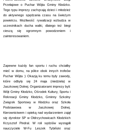
Przełajowe o Puchar Wójta Gminy Kłodzko.
Tego typu imprezy zachęcają dzieci i młodzież
do aktywnego spędzania czasu na świeżym
powietrzu. Możliwość rywalizacji wzbudza w
uczestnikach ducha walki, dlatego też biegi
cieszą się ogromnym powodzeniem i
zainteresowaniem.
Zapewne każdy fan sportu i ruchu chciałby
mieć w domu, na półce obok innych trofeów
Puchar Wójta :) Okazją ku temu były zawody,
które odbyły się 24 maja (niedziela) w
Jaszkowej Dolnej. Organizatorami imprezy byli:
Wójt Gminy Kłodzko, Ośrodek Kultury, Sportu i
Rekreacji Gminy Kłodzko, Gminny Szkolny
Związek Sportowy w Kłodzku oraz Szkoła
Podstawowa w Jaszkowej Dolnej.
Kierownictwem i opieką nad wydarzeniem zajął
się dyrektor SP w Ołdrzychowicach Kłodzkich
Krzysztof Pindral. W roli sędziów wystąpili
nauczyciele W-Fu Leszek Tybiński oraz