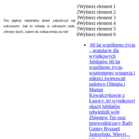
1
Wybierz element 1
2
Wybierz element 2
3
Wybierz element 3
Ten piękny niedzielny dzień zakończył się
4
Wybierz element 4
sukcesem. Jak to mówią: w zdrowym ciele,
5
Wybierz element 5
zdrowy duch, zatem do zobaczenia za rok!
6
Wybierz element 6
60 lat wspólnego życia
– gratulacje dla
wyjątkowych
Jubilatów
60 lat
wspólnego życia,
wzajemnego wsparcia i
miłości świętowali
państwo Olimpia i
Marian
Kowalczykowie z
Ławicy. tej wyjątkowej
okazji jubilatów
odwiedzili wójt
Zbigniew Tur oraz
przewodniczący Rady
Gminy Ryszard
Jastrzębski. Więcej...