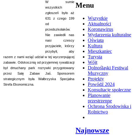
W sumie
Menu
wszystkich
zgłoszeń było aż
Wszystkie
631 z czego 199
Aktualności
od
Koronawirus
przedszkolaków.
Wydarzenia kulturalne
Nie zawiedli nas
Oświata
nasi czescy
Kultura
przyjaciele, którzy
Mieszkaniec
przybyli, aby
Turysta
razem z nami wziąć udział w tej wyczerpującej
Wójt
zabawie. Odskocznią od przyjemnej rywalizacji
Dolnośląski Festiwal
był dmuchany park rozrywki przygotowany
Muzyczny
przez Salę Zabaw Jaś. Sponsorem
Projekty
strategicznym była Wałbrzyska Specjalna
Powódź 2024
Strefa Ekonomiczna.
Konsultacje społeczne
Planowanie
przestrzenne
Ochrona Środowiska i
Rolnictwo
Najnowsze