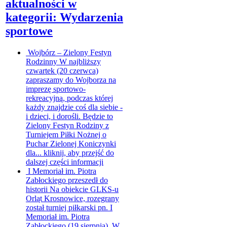
aktualności w
kategorii: Wydarzenia
sportowe
Wojbórz – Zielony Festyn
Rodzinny
W najbliższy
czwartek (20 czerwca)
zapraszamy do Wojborza na
imprezę sportowo-
rekreacyjną, podczas której
każdy znajdzie coś dla siebie -
i dzieci, i dorośli. Będzie to
Zielony Festyn Rodziny z
Turniejem Piłki Nożnej o
Puchar Zielonej Koniczynki
dla...
kliknij, aby przejść do
dalszej części informacji
I Memoriał im. Piotra
Zabłockiego przeszedł do
historii
Na obiekcie GLKS-u
Orląt Krosnowice, rozegrany
został turniej piłkarski pn. I
Memoriał im. Piotra
Zabłockiego (19 sierpnia). W