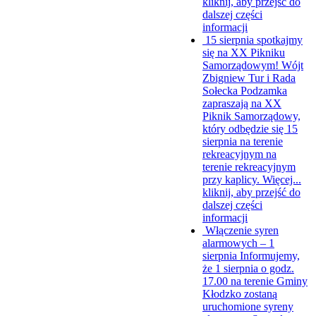
kliknij, aby przejść do
dalszej części
informacji
15 sierpnia spotkajmy
się na XX Pikniku
Samorządowym!
Wójt
Zbigniew Tur i Rada
Sołecka Podzamka
zapraszają na XX
Piknik Samorządowy,
który odbędzie się 15
sierpnia na terenie
rekreacyjnym na
terenie rekreacyjnym
przy kaplicy. Więcej...
kliknij, aby przejść do
dalszej części
informacji
Włączenie syren
alarmowych – 1
sierpnia
Informujemy,
że 1 sierpnia o godz.
17.00 na terenie Gminy
Kłodzko zostaną
uruchomione syreny