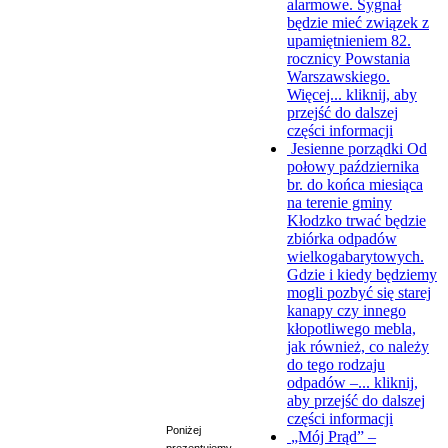
alarmowe. Sygnał
będzie mieć związek z
upamiętnieniem 82.
rocznicy Powstania
Warszawskiego.
Więcej...
kliknij, aby
przejść do dalszej
części informacji
Jesienne porządki
Od
połowy października
br. do końca miesiąca
na terenie gminy
Kłodzko trwać będzie
zbiórka odpadów
wielkogabarytowych.
Gdzie i kiedy będziemy
mogli pozbyć się starej
kanapy czy innego
kłopotliwego mebla,
jak również, co należy
do tego rodzaju
odpadów –...
kliknij,
aby przejść do dalszej
części informacji
Poniżej
„Mój Prąd” –
prezentujemy