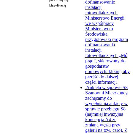
dofinansowanie
klasyfikację
instalacji
fotowoltaicznych
Ministerstwo Energii
we współpracy
Ministerstwem
Środowiska
przygotowało program
dofinansowania
instalacji
fotowoltaicznych „Mój
prąd”, skierowany do
gospodarstw
domowych.
kliknij, aby
przejść do dalszej
części informacji
Ankieta w sprawie S8
Szanowni Mieszkańcy,
zachęcamy do
wypełniania ankiety w
sprawie przebiegu S8
(najmniej inwazyjna
koncepcja A4 ze
zmianą węzła przy
galerii na tzw. caro). Z