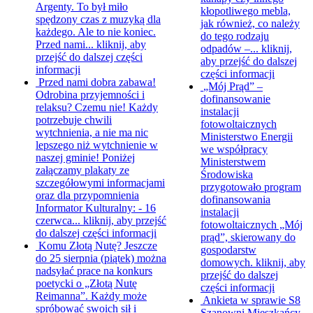
Argenty. To był miło
kłopotliwego mebla,
spędzony czas z muzyką dla
jak również, co należy
każdego. Ale to nie koniec.
do tego rodzaju
Przed nami...
kliknij, aby
odpadów –...
kliknij,
przejść do dalszej części
aby przejść do dalszej
informacji
części informacji
Przed nami dobra zabawa!
„Mój Prąd” –
Odrobina przyjemności i
dofinansowanie
relaksu? Czemu nie! Każdy
instalacji
potrzebuje chwili
fotowoltaicznych
wytchnienia, a nie ma nic
Ministerstwo Energii
lepszego niż wytchnienie w
we współpracy
naszej gminie! Poniżej
Ministerstwem
załączamy plakaty ze
Środowiska
szczegółowymi informacjami
przygotowało program
oraz dla przypomnienia
dofinansowania
Informator Kulturalny: - 16
instalacji
czerwca...
kliknij, aby przejść
fotowoltaicznych „Mój
do dalszej części informacji
prąd”, skierowany do
Komu Złotą Nutę?
Jeszcze
gospodarstw
do 25 sierpnia (piątek) można
domowych.
kliknij, aby
nadsyłać prace na konkurs
przejść do dalszej
poetycki o „Złotą Nutę
części informacji
Reimanna”. Każdy może
Ankieta w sprawie S8
spróbować swoich sił i
Szanowni Mieszkańcy,