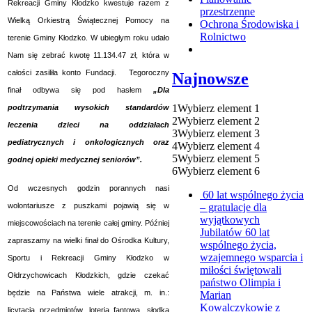
Rekreacji Gminy Kłodzko kwestuje razem z
przestrzenne
Wielką Orkiestrą Świątecznej Pomocy na
Ochrona Środowiska i
Rolnictwo
terenie Gminy Kłodzko. W ubiegłym roku udało
Nam się zebrać kwotę 11.134.47 zł, która w
całości zasiliła konto Fundacji. Tegoroczny
Najnowsze
finał odbywa się pod hasłem
„Dla
1
Wybierz element 1
podtrzymania wysokich standardów
2
Wybierz element 2
leczenia dzieci na oddziałach
3
Wybierz element 3
pediatrycznych i onkologicznych oraz
4
Wybierz element 4
5
Wybierz element 5
godnej opieki medycznej seniorów”.
6
Wybierz element 6
Od wczesnych godzin porannych nasi
60 lat wspólnego życia
– gratulacje dla
wolontariusze z puszkami pojawią się w
wyjątkowych
miejscowościach na terenie całej gminy. Później
Jubilatów
60 lat
zapraszamy na wielki finał do Ośrodka Kultury,
wspólnego życia,
wzajemnego wsparcia i
Sportu i Rekreacji Gminy Kłodzko w
miłości świętowali
Ołdrzychowicach Kłodzkich, gdzie czekać
państwo Olimpia i
będzie na Państwa wiele atrakcji, m. in.:
Marian
Kowalczykowie z
licytacja przedmiotów, loteria fantowa, słodka