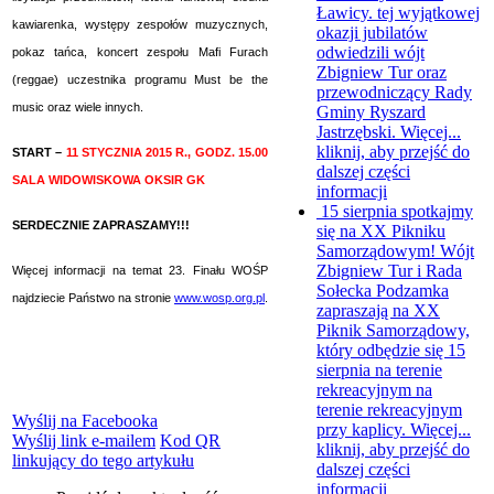
Ławicy. tej wyjątkowej
kawiarenka, występy zespołów muzycznych,
okazji jubilatów
odwiedzili wójt
pokaz tańca, koncert zespołu Mafi Furach
Zbigniew Tur oraz
(reggae) uczestnika programu Must be the
przewodniczący Rady
music oraz wiele innych.
Gminy Ryszard
Jastrzębski. Więcej...
kliknij, aby przejść do
START –
11 STYCZNIA 2015 R., GODZ. 15.00
dalszej części
SALA WIDOWISKOWA OKSIR GK
informacji
15 sierpnia spotkajmy
SERDECZNIE ZAPRASZAMY!!!
się na XX Pikniku
Samorządowym!
Wójt
Zbigniew Tur i Rada
Więcej informacji na temat 23. Finału WOŚP
Sołecka Podzamka
najdziecie Państwo na stronie
www.wosp.org.pl
.
zapraszają na XX
Piknik Samorządowy,
który odbędzie się 15
sierpnia na terenie
rekreacyjnym na
terenie rekreacyjnym
Wyślij na Facebooka
przy kaplicy. Więcej...
Wyślij link e-mailem
Kod QR
kliknij, aby przejść do
linkujący do tego artykułu
dalszej części
informacji