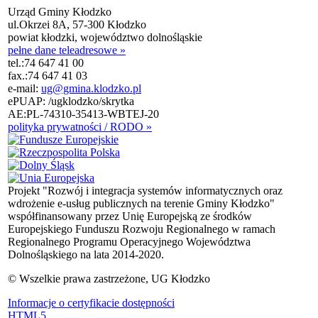
Urząd Gminy Kłodzko
ul.Okrzei 8A, 57-300 Kłodzko
powiat kłodzki, województwo dolnośląskie
pełne dane teleadresowe »
tel.:
74 647 41 00
fax.:
74 647 41 03
e-mail:
ug@gmina.klodzko.pl
ePUAP: /ugklodzko/skrytka
AE:PL-74310-35413-WBTEJ-20
polityka prywatności / RODO »
Projekt "Rozwój i integracja systemów informatycznych oraz
wdrożenie e-usług publicznych na terenie Gminy Kłodzko"
współfinansowany przez Unię Europejską ze środków
Europejskiego Funduszu Rozwoju Regionalnego w ramach
Regionalnego Programu Operacyjnego Województwa
Dolnośląskiego na lata 2014-2020.
© Wszelkie prawa zastrzeżone, UG Kłodzko
Informacje o certyfikacie dostępności
HTML5