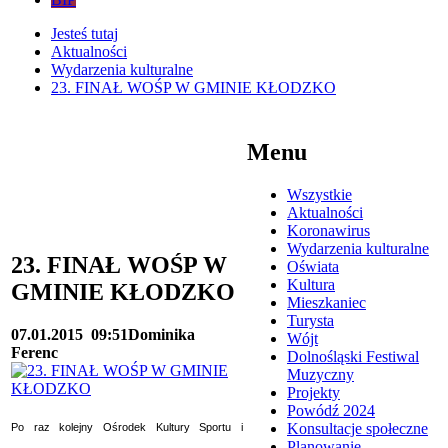
Jesteś tutaj
Aktualności
Wydarzenia kulturalne
23. FINAŁ WOŚP W GMINIE KŁODZKO
Menu
Wszystkie
Aktualności
Koronawirus
Wydarzenia kulturalne
23. FINAŁ WOŚP W
Oświata
Kultura
GMINIE KŁODZKO
Mieszkaniec
Turysta
07.01.2015
09:51
Dominika
Wójt
Ferenc
Dolnośląski Festiwal
Muzyczny
Projekty
Powódź 2024
Konsultacje społeczne
Po raz kolejny Ośrodek Kultury Sportu i
Planowanie