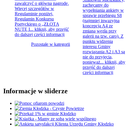
zawalczyć o główną nagrodę.
zachęcamy do
Więcej szczegółów w
wypełniania ankiety w
Regulaminie poniżej.
sprawie przebiegu S8
Regulamin Konkursu
(najmniej inwazyjna
Poetyckiego o „ZŁOTĄ
koncepcja A4 ze
NUTĘ I...
kliknij, aby przejść
zmianą węzła przy
do dalszej części informacji
galerii na tzw. caro). Z
punktu widzenia
Pozostałe w kategorii
interesu Gminy
rozwiązania A2 i A3 są
nie do przyjęcia,
ponieważ...
kliknij, aby
przejść do dalszej
części informacji
Informacje w sliderze