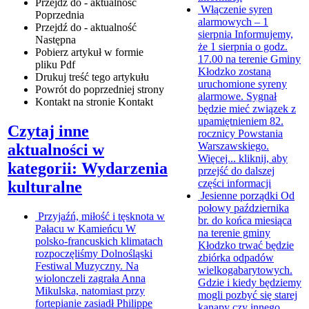
Przejdź do - aktualność
Włączenie syren
Poprzednia
alarmowych – 1
Przejdź do - aktualność
sierpnia
Informujemy,
Następna
że 1 sierpnia o godz.
Pobierz artykuł w formie
17.00 na terenie Gminy
pliku
Pdf
Kłodzko zostaną
Drukuj
treść tego artykułu
uruchomione syreny
Powrót
do poprzedniej strony
alarmowe. Sygnał
Kontakt
na stronie Kontakt
będzie mieć związek z
upamiętnieniem 82.
Czytaj inne
rocznicy Powstania
Warszawskiego.
aktualności w
Więcej...
kliknij, aby
kategorii: Wydarzenia
przejść do dalszej
części informacji
kulturalne
Jesienne porządki
Od
połowy października
Przyjaźń, miłość i tęsknota w
br. do końca miesiąca
Pałacu w Kamieńcu
W
na terenie gminy
polsko-francuskich klimatach
Kłodzko trwać będzie
rozpoczęliśmy Dolnośląski
zbiórka odpadów
Festiwal Muzyczny. Na
wielkogabarytowych.
wiolonczeli zagrała Anna
Gdzie i kiedy będziemy
Mikulska, natomiast przy
mogli pozbyć się starej
fortepianie zasiadł Philippe
kanapy czy innego