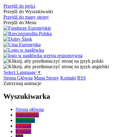
Przejdź do treści
Przejdź do Wyszukiwarki
Przejdź do mapy strony
Przejdź do Menu
Select Language
▼
Strona Główna
Mapa Strony
Kontakt
RSS
Zatrzymaj animacje
Wyszukiwarka
Strona główna
Aktualności
Samorząd
e-Urząd
Kontakt
BIP