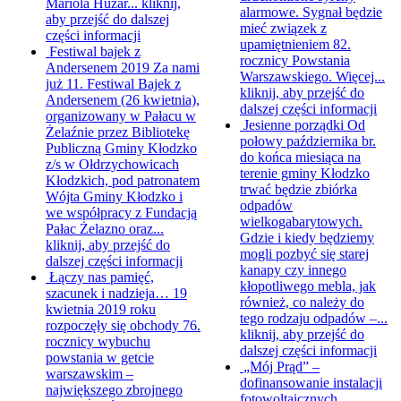
Mariola Huzar...
kliknij,
alarmowe. Sygnał będzie
aby przejść do dalszej
mieć związek z
części informacji
upamiętnieniem 82.
Festiwal bajek z
rocznicy Powstania
Andersenem 2019
Za nami
Warszawskiego. Więcej...
już 11. Festiwal Bajek z
kliknij, aby przejść do
Andersenem (26 kwietnia),
dalszej części informacji
organizowany w Pałacu w
Jesienne porządki
Od
Żelaźnie przez Bibliotekę
połowy października br.
Publiczną Gminy Kłodzko
do końca miesiąca na
z/s w Ołdrzychowicach
terenie gminy Kłodzko
Kłodzkich, pod patronatem
trwać będzie zbiórka
Wójta Gminy Kłodzko i
odpadów
we współpracy z Fundacją
wielkogabarytowych.
Pałac Żelazno oraz...
Gdzie i kiedy będziemy
kliknij, aby przejść do
mogli pozbyć się starej
dalszej części informacji
kanapy czy innego
Łączy nas pamięć,
kłopotliwego mebla, jak
szacunek i nadzieja…
19
również, co należy do
kwietnia 2019 roku
tego rodzaju odpadów –...
rozpoczęły się obchody 76.
kliknij, aby przejść do
rocznicy wybuchu
dalszej części informacji
powstania w getcie
„Mój Prąd” –
warszawskim –
dofinansowanie instalacji
największego zbrojnego
fotowoltaicznych