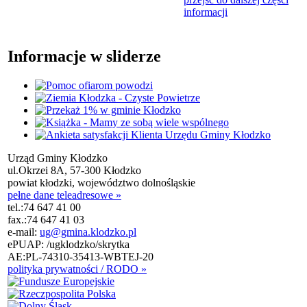
informacji
Informacje w sliderze
Urząd Gminy Kłodzko
ul.Okrzei 8A, 57-300 Kłodzko
powiat kłodzki, województwo dolnośląskie
pełne dane teleadresowe »
tel.:
74 647 41 00
fax.:
74 647 41 03
e-mail:
ug@gmina.klodzko.pl
ePUAP: /ugklodzko/skrytka
AE:PL-74310-35413-WBTEJ-20
polityka prywatności / RODO »