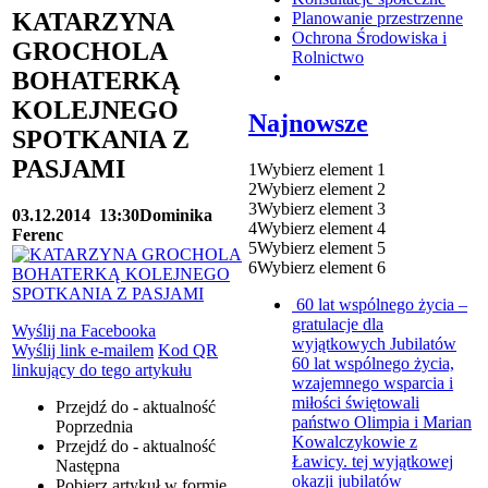
KATARZYNA
Planowanie przestrzenne
Ochrona Środowiska i
GROCHOLA
Rolnictwo
BOHATERKĄ
KOLEJNEGO
Najnowsze
SPOTKANIA Z
PASJAMI
1
Wybierz element 1
2
Wybierz element 2
3
Wybierz element 3
03.12.2014
13:30
Dominika
4
Wybierz element 4
Ferenc
5
Wybierz element 5
6
Wybierz element 6
60 lat wspólnego życia –
gratulacje dla
Wyślij na Facebooka
wyjątkowych Jubilatów
Wyślij link e-mailem
Kod QR
60 lat wspólnego życia,
linkujący do tego artykułu
wzajemnego wsparcia i
miłości świętowali
Przejdź do - aktualność
państwo Olimpia i Marian
Poprzednia
Kowalczykowie z
Przejdź do - aktualność
Ławicy. tej wyjątkowej
Następna
okazji jubilatów
Pobierz artykuł w formie