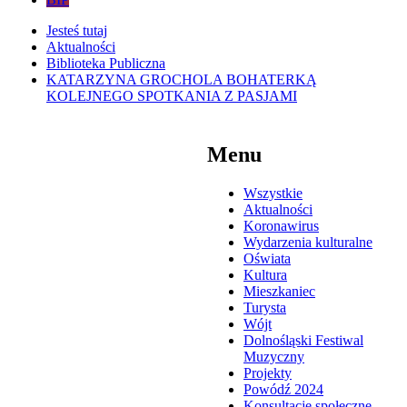
Jesteś tutaj
Aktualności
Biblioteka Publiczna
KATARZYNA GROCHOLA BOHATERKĄ
KOLEJNEGO SPOTKANIA Z PASJAMI
Menu
Wszystkie
Aktualności
Koronawirus
Wydarzenia kulturalne
Oświata
Kultura
Mieszkaniec
Turysta
Wójt
Dolnośląski Festiwal
Muzyczny
Projekty
Powódź 2024
Konsultacje społeczne