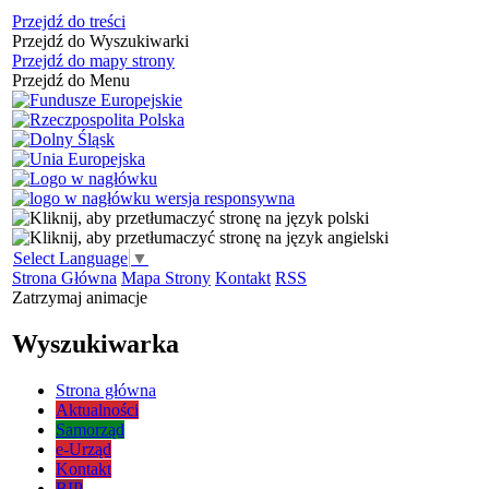
Przejdź do treści
Przejdź do Wyszukiwarki
Przejdź do mapy strony
Przejdź do Menu
Select Language
▼
Strona Główna
Mapa Strony
Kontakt
RSS
Zatrzymaj animacje
Wyszukiwarka
Strona główna
Aktualności
Samorząd
e-Urząd
Kontakt
BIP