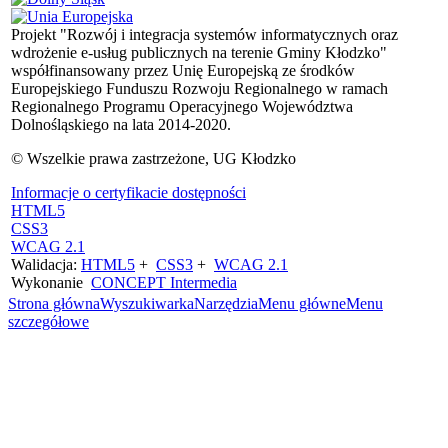
Projekt "Rozwój i integracja systemów informatycznych oraz
wdrożenie e-usług publicznych na terenie Gminy Kłodzko"
współfinansowany przez Unię Europejską ze środków
Europejskiego Funduszu Rozwoju Regionalnego w ramach
Regionalnego Programu Operacyjnego Województwa
Dolnośląskiego na lata 2014-2020.
© Wszelkie prawa zastrzeżone, UG Kłodzko
Informacje o certyfikacie dostępności
HTML5
CSS3
WCAG 2.1
Walidacja:
HTML5
+
CSS3
+
WCAG 2.1
Wykonanie
CONCEPT
Intermedia
Strona główna
Wyszukiwarka
Narzędzia
Menu główne
Menu
szczegółowe