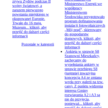
zrywu Żydów podczas II
Ministerstwo Energii we
wojny światowej, a
współpracy
zarazem pierwszego
Ministerstwem
powstania miejskiego w
Środowiska przygotowało
okupowanej Europie.
program dofinansowania
Trwało do 16 maja.
instalacji fotowoltaicznych
Muzeum...
kliknij, aby
„Mój prąd”, skierowany
przejść do dalszej części
do gospodarstw
informacji
domowych.
kliknij, aby
przejść do dalszej części
Pozostałe w kategorii
informacji
Ankieta w sprawie S8
Szanowni Mieszkańcy,
zachęcamy do
wypełniania ankiety w
sprawie przebiegu S8
(najmniej inwazyjna
koncepcja A4 ze zmianą
węzła przy galerii na tzw.
caro). Z punktu widzenia
interesu Gminy
rozwiązania A2 i A3 są
nie do przyjęcia,
ponieważ...
kliknij, aby
przejść do dalszej części