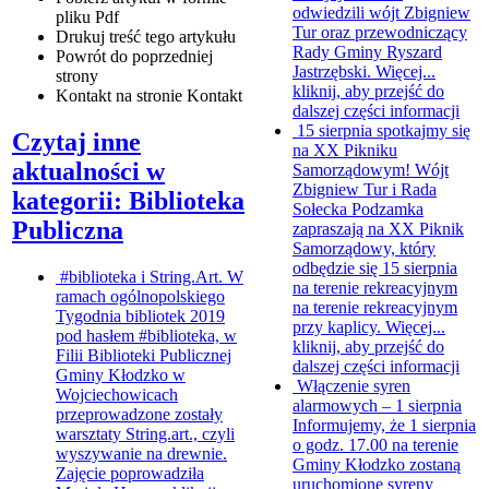
odwiedzili wójt Zbigniew
pliku
Pdf
Tur oraz przewodniczący
Drukuj
treść tego artykułu
Rady Gminy Ryszard
Powrót
do poprzedniej
Jastrzębski. Więcej...
strony
kliknij, aby przejść do
Kontakt
na stronie Kontakt
dalszej części informacji
15 sierpnia spotkajmy się
Czytaj inne
na XX Pikniku
aktualności w
Samorządowym!
Wójt
Zbigniew Tur i Rada
kategorii: Biblioteka
Sołecka Podzamka
Publiczna
zapraszają na XX Piknik
Samorządowy, który
odbędzie się 15 sierpnia
#biblioteka i String.Art.
W
na terenie rekreacyjnym
ramach ogólnopolskiego
na terenie rekreacyjnym
Tygodnia bibliotek 2019
przy kaplicy. Więcej...
pod hasłem #biblioteka, w
kliknij, aby przejść do
Filii Biblioteki Publicznej
dalszej części informacji
Gminy Kłodzko w
Włączenie syren
Wojciechowicach
alarmowych – 1 sierpnia
przeprowadzone zostały
Informujemy, że 1 sierpnia
warsztaty String.art., czyli
o godz. 17.00 na terenie
wyszywanie na drewnie.
Gminy Kłodzko zostaną
Zajęcie poprowadziła
uruchomione syreny