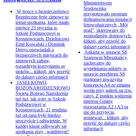
Ministerstwem
Środowiska
W trosce o bezpieczeństwo
przygotowało program
Bezpieczne ferie zimowe to
dofinansowania instalacji
temat spotkania, które miało
fotowoltaicznych „Mój
miejsce 23 stycznia w
prąd”, skierowany do
Szkole Podstawowej w
gospodarstw domowych.
Krosnowicach. Dzielnicowi
kliknij, aby przejść do
Emil Kowalski i Dominik
dalszej części informacji
Denys opowiadali o
Ankieta w sprawie S8
bezpiecznych miejscach do
Szanowni Mieszkańcy,
zimowych zabaw,
zachęcamy do
rozsądnym korzystaniu ze
wypełniania ankiety w
stoków...
kliknij, aby przejść
sprawie przebiegu S8
do dalszej części informacji
(najmniej inwazyjna
JASEŁKOWO,
koncepcja A4 ze zmianą
BOŻONARODZENIOWO
węzła przy galerii na tzw.
Święta Bożego Narodzenia
caro). Z punktu widzenia
tuż tuż, tak więc w Szkole
interesu Gminy
Podstawowej w
rozwiązania A2 i A3 są
Krosnowicach, 21 grudnia,
nie do przyjęcia,
już od rana było bardzo
ponieważ...
kliknij, aby
uroczyście i odświętnie. W
przejść do dalszej części
każdej klasie odbywały się
informacji
spotkania przy „wigilijnym”