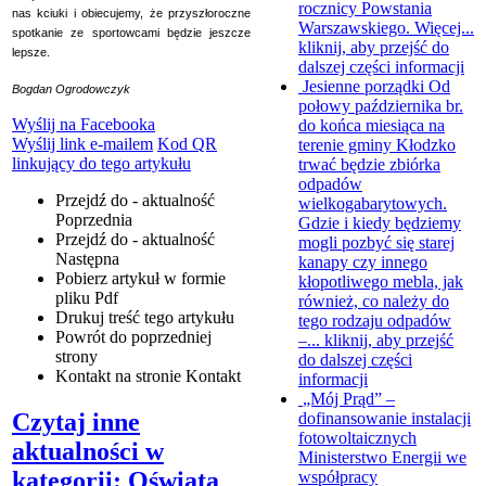
rocznicy Powstania
nas kciuki i obiecujemy, że przyszłoroczne
Warszawskiego. Więcej...
spotkanie ze sportowcami będzie jeszcze
kliknij, aby przejść do
lepsze.
dalszej części informacji
Jesienne porządki
Od
Bogdan Ogrodowczyk
połowy października br.
Wyślij na Facebooka
do końca miesiąca na
Wyślij link e-mailem
Kod QR
terenie gminy Kłodzko
linkujący do tego artykułu
trwać będzie zbiórka
odpadów
Przejdź do - aktualność
wielkogabarytowych.
Poprzednia
Gdzie i kiedy będziemy
Przejdź do - aktualność
mogli pozbyć się starej
Następna
kanapy czy innego
Pobierz artykuł w formie
kłopotliwego mebla, jak
pliku
Pdf
również, co należy do
Drukuj
treść tego artykułu
tego rodzaju odpadów
Powrót
do poprzedniej
–...
kliknij, aby przejść
strony
do dalszej części
Kontakt
na stronie Kontakt
informacji
„Mój Prąd” –
Czytaj inne
dofinansowanie instalacji
fotowoltaicznych
aktualności w
Ministerstwo Energii we
kategorii: Oświata
współpracy