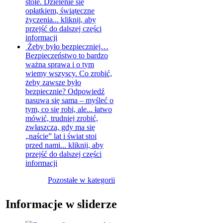
stole. Dzielenie się
opłatkiem, świąteczne
życzenia...
kliknij, aby
przejść do dalszej części
informacji
Żeby było bezpieczniej…
Bezpieczeństwo to bardzo
ważna sprawa i o tym
wiemy wszyscy. Co zrobić,
żeby zawsze było
bezpiecznie? Odpowiedź
nasuwa się sama – myśleć o
tym, co się robi, ale... łatwo
mówić, trudniej zrobić,
zwłaszcza, gdy ma się
„naście” lat i świat stoi
przed nami...
kliknij, aby
przejść do dalszej części
informacji
Pozostałe w kategorii
Informacje w sliderze