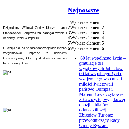
Najnowsze
1
Wybierz element 1
2
Wybierz element 2
Dziękujemy Wójtowi Gminy Kłodzko panu
3
Wybierz element 3
Stanisławowi Longawie za zaangażowanie i
4
Wybierz element 4
osobisty udział w imprezie.
5
Wybierz element 5
6
Wybierz element 6
Okazuje się, że na terenach wiejskich można
zorganizować imprezę z udziałem
60 lat wspólnego życia –
Olimpijczyków, która jest dostrzeżona na
gratulacje dla
forum całego kraju.
wyjątkowych Jubilatów
60 lat wspólnego życia,
wzajemnego wsparcia i
miłości świętowali
państwo Olimpia i
Marian Kowalczykowie
z Ławicy. tej wyjątkowej
okazji jubilatów
odwiedzili wójt
Zbigniew Tur oraz
przewodniczący Rady
Gminy Ryszard