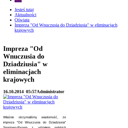
Jesteś tutaj
Aktualności
Oświata
Impreza "Od Wnuczusia do Dziadziusia" w eliminacjach
krajowych
Impreza "Od
Wnuczusia do
Dziadziusia" w
eliminacjach
krajowych
16.10.2014
05:57
Administrator
Właśnie otrzymaliśmy wiadomość, że
impreza "Od Wnuczusia do Dziadziusia"
Sportowo-Razem z udziałem polskich