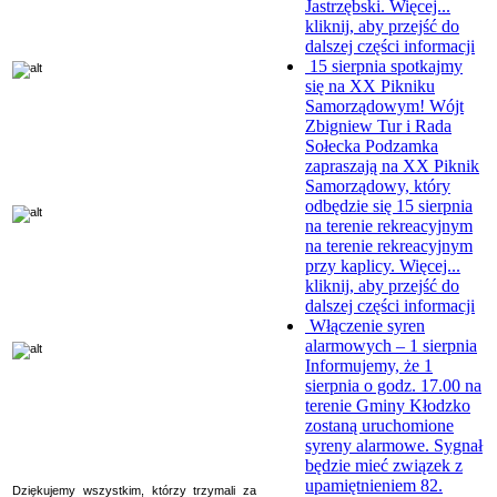
Jastrzębski. Więcej...
kliknij, aby przejść do
dalszej części informacji
15 sierpnia spotkajmy
się na XX Pikniku
Samorządowym!
Wójt
Zbigniew Tur i Rada
Sołecka Podzamka
zapraszają na XX Piknik
Samorządowy, który
odbędzie się 15 sierpnia
na terenie rekreacyjnym
na terenie rekreacyjnym
przy kaplicy. Więcej...
kliknij, aby przejść do
dalszej części informacji
Włączenie syren
alarmowych – 1 sierpnia
Informujemy, że 1
sierpnia o godz. 17.00 na
terenie Gminy Kłodzko
zostaną uruchomione
syreny alarmowe. Sygnał
będzie mieć związek z
upamiętnieniem 82.
Dziękujemy wszystkim, którzy trzymali za