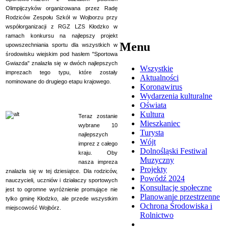
Olimpijczyków organizowana przez Radę
Rodziców Zespołu Szkół w Wojborzu przy
współorganizacji z RGZ LZS Kłodzko w
ramach konkursu na najlepszy projekt
Menu
upowszechniania sportu dla wszystkich w
środowisku wiejskim pod hasłem "Sportowa
Gwiazda" znalazła się w dwóch najlepszych
Wszystkie
imprezach tego typu, które zostały
Aktualności
nominowane do drugiego etapu krajowego.
Koronawirus
Wydarzenia kulturalne
Oświata
Kultura
Teraz zostanie
Mieszkaniec
wybrane 10
Turysta
najlepszych
Wójt
imprez z całego
Dolnośląski Festiwal
kraju. Oby
Muzyczny
nasza impreza
Projekty
znalazła się w tej dziesiątce. Dla rodziców,
Powódź 2024
nauczycieli, uczniów i działaczy sportowych
Konsultacje społeczne
jest to ogromne wyróżnienie promujące nie
Planowanie przestrzenne
tylko gminę Kłodzko, ale przede wszystkim
Ochrona Środowiska i
miejscowość Wojbórz.
Rolnictwo