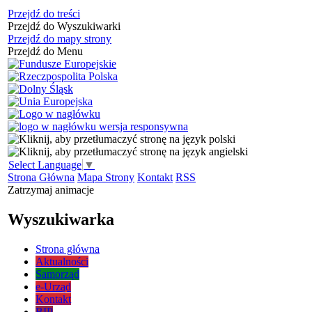
Przejdź do treści
Przejdź do Wyszukiwarki
Przejdź do mapy strony
Przejdź do Menu
Select Language
▼
Strona Główna
Mapa Strony
Kontakt
RSS
Zatrzymaj animacje
Wyszukiwarka
Strona główna
Aktualności
Samorząd
e-Urząd
Kontakt
BIP