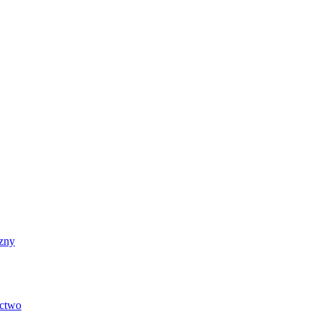
zny
ictwo