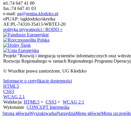
tel.:
74 647 41 00
fax.:
74 647 41 03
e-mail:
ug@gmina.klodzko.pl
ePUAP: /ugklodzko/skrytka
AE:PL-74310-35413-WBTEJ-20
polityka prywatności / RODO »
Projekt "Rozwój i integracja systemów informatycznych oraz wdroż
Rozwoju Regionalnego w ramach Regionalnego Programu Operacyjn
© Wszelkie prawa zastrzeżone, UG Kłodzko
Informacje o certyfikacie dostępności
HTML5
CSS3
WCAG 2.1
Walidacja:
HTML5
+
CSS3
+
WCAG 2.1
Wykonanie
CONCEPT
Intermedia
Strona główna
Wyszukiwarka
Narzędzia
Menu główne
Menu szczegół