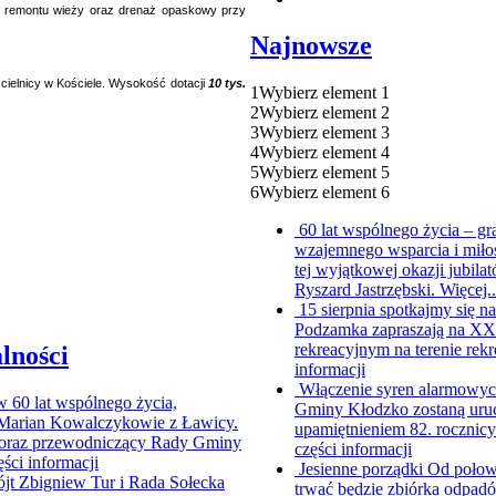
e remontu wieży oraz drenaż opaskowy przy
Najnowsze
cielnicy w Kościele. Wysokość dotacji
10 tys.
1
Wybierz element 1
2
Wybierz element 2
3
Wybierz element 3
4
Wybierz element 4
5
Wybierz element 5
6
Wybierz element 6
60 lat wspólnego życia – g
wzajemnego wsparcia i miło
tej wyjątkowej okazji jubi
Ryszard Jastrzębski. Więcej.
15 sierpnia spotkajmy się
Podzamka zapraszają na XX P
rekreacyjnym na terenie rekr
lności
informacji
Włączenie syren alarmowych
ów
60 lat wspólnego życia,
Gminy Kłodzko zostaną uruc
i Marian Kowalczykowie z Ławicy.
upamiętnieniem 82. rocznic
ur oraz przewodniczący Rady Gminy
części informacji
ęści informacji
Jesienne porządki
Od połowy
jt Zbigniew Tur i Rada Sołecka
trwać będzie zbiórka odpad