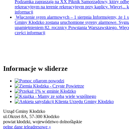
Podzamka zapraszają na XX Piknik Samorządowy, który odbędzi
rekreacyjnym na terenie rekreacyjnym przy kaplicy. Więcej...
k
informacji
Włączenie syren alarmowych – 1 sierpnia
Informujemy, że 1 s
Gminy Kłodzko zostaną uruchomione syreny alarmowe. Sygna
upamiętnieniem 82. rocznicy Powstania Warszawskiego. Więce
części informacji
Informacje w sliderze
Urząd Gminy Kłodzko
ul.Okrzei 8A, 57-300 Kłodzko
powiat kłodzki, województwo dolnośląskie
pełne dane teleadresowe »