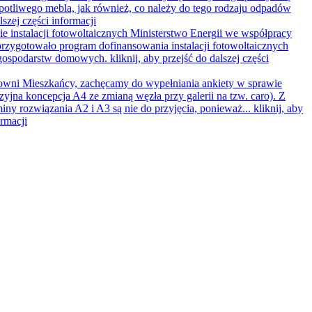
opotliwego mebla, jak również, co należy do tego rodzaju odpadów
lszej części informacji
e instalacji fotowoltaicznych
Ministerstwo Energii we współpracy
rzygotowało program dofinansowania instalacji fotowoltaicznych
 gospodarstw domowych.
kliknij, aby przejść do dalszej części
wni Mieszkańcy, zachęcamy do wypełniania ankiety w sprawie
zyjna koncepcja A4 ze zmianą węzła przy galerii na tzw. caro). Z
iny rozwiązania A2 i A3 są nie do przyjęcia, ponieważ...
kliknij, aby
ormacji