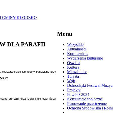
I GMINY KŁODZKO
Menu
 DLA PARAFII
Wszystkie
Aktualności
Koronawirus
Wydarzenia kulturalne
Oświata
Kultura
Mieszkaniec
, restauratorskie lub roboty budowlane przy
Turysta
tys. zł.
Wójt
Dolnośląski Festiwal Muzyc
Projekty
Powódź 2024
Konsultacje społeczne
anie drenażu oraz izolacji pionowej ścian
Planowanie przestrzenne
Ochrona Środowiska i Roln