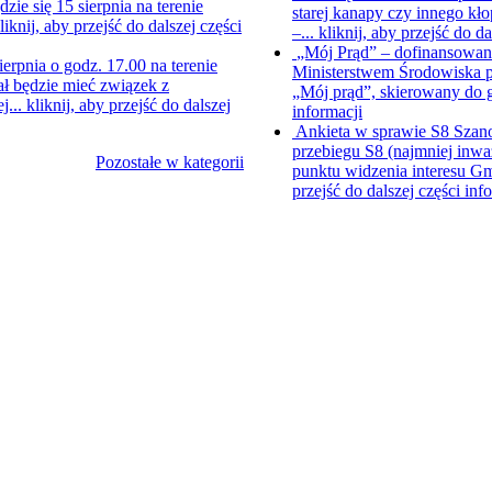
e się 15 sierpnia na terenie
starej kanapy czy innego kł
liknij, aby przejść do dalszej części
–...
kliknij, aby przejść do da
„Mój Prąd” – dofinansowani
ierpnia o godz. 17.00 na terenie
Ministerstwem Środowiska p
ł będzie mieć związek z
„Mój prąd”, skierowany do
j...
kliknij, aby przejść do dalszej
informacji
Ankieta w sprawie S8
Szano
przebiegu S8 (najmniej inwa
Pozostałe w kategorii
punktu widzenia interesu Gm
przejść do dalszej części inf