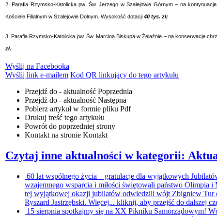
2. Parafia Rzymsko-Katolicka pw. Św. Jerzego w Szalejowie Górnym – na kontynuacj
Kościele Filialnym w Szalejowie Dolnym. Wysokość dotacji
40 tys. zł;
3. Parafia Rzymsko-Katolicka pw. Św. Marcina Biskupa w Żelaźnie – na konserwacje chrz
zł.
Wyślij na Facebooka
Wyślij link e-mailem
Kod QR linkujący do tego artykułu
Przejdź do - aktualność
Poprzednia
Przejdź do - aktualność
Następna
Pobierz artykuł w formie pliku
Pdf
Drukuj
treść tego artykułu
Powrót
do poprzedniej strony
Kontakt
na stronie Kontakt
Czytaj inne aktualności w kategorii: Aktua
60 lat wspólnego życia – gratulacje dla wyjątkowych Jubilat
wzajemnego wsparcia i miłości świętowali państwo Olimpia 
tej wyjątkowej okazji jubilatów odwiedzili wójt Zbigniew T
Ryszard Jastrzębski. Więcej...
kliknij, aby przejść do dalszej cz
15 sierpnia spotkajmy się na XX Pikniku Samorządowym!
Wó