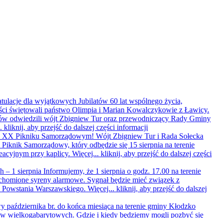
ratulacje dla wyjątkowych Jubilatów
60 lat wspólnego życia,
ści świętowali państwo Olimpia i Marian Kowalczykowie z Ławicy.
latów odwiedzili wójt Zbigniew Tur oraz przewodniczący Rady Gminy
..
kliknij, aby przejść do dalszej części informacji
 na XX Pikniku Samorządowym!
Wójt Zbigniew Tur i Rada Sołecka
iknik Samorządowy, który odbędzie się 15 sierpnia na terenie
eacyjnym przy kaplicy. Więcej...
kliknij, aby przejść do dalszej części
 – 1 sierpnia
Informujemy, że 1 sierpnia o godz. 17.00 na terenie
homione syreny alarmowe. Sygnał będzie mieć związek z
y Powstania Warszawskiego. Więcej...
kliknij, aby przejść do dalszej
 października br. do końca miesiąca na terenie gminy Kłodzko
ów wielkogabarytowych. Gdzie i kiedy będziemy mogli pozbyć się