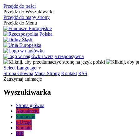
Przejdź do treści
Przejdź do Wyszukiwarki
Przejdź do mapy strony
Przejdź do Menu
Select Language
▼
Strona Główna
Mapa Strony
Kontakt
RSS
Zatrzymaj animacje
Wyszukiwarka
Strona główna
Aktualności
Samorząd
e-Urząd
Kontakt
BIP