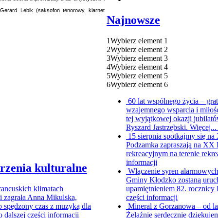
Gerard Lebik (saksofon tenorowy, klarnet
Najnowsze
1
Wybierz element 1
2
Wybierz element 2
3
Wybierz element 3
4
Wybierz element 4
5
Wybierz element 5
6
Wybierz element 6
60 lat wspólnego życia – gr
wzajemnego wsparcia i miłoś
tej wyjątkowej okazji jubil
Ryszard Jastrzębski. Więcej..
15 sierpnia spotkajmy się 
Podzamka zapraszają na XX Pi
rekreacyjnym na terenie rekre
informacji
rzenia kulturalne
Włączenie syren alarmowych 
Gminy Kłodzko zostaną uruch
rancuskich klimatach
upamiętnieniem 82. rocznicy
i zagrała Anna Mikulska,
części informacji
iło spędzony czas z muzyką dla
Mineral z Gorzanowa – od l
o dalszej części informacji
Żelaźnie serdecznie dziękujem