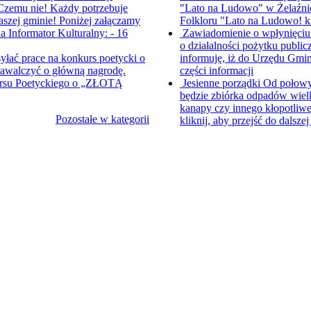
 Czemu nie! Każdy potrzebuje
"Lato na Ludowo" w Żelaźnie
naszej gminie! Poniżej załączamy
Folkloru "Lato na Ludowo!
k
 Informator Kulturalny: - 16
Zawiadomienie o wpłynięciu
o działalności pożytku publicz
syłać prace na konkurs poetycki o
informuję, iż do Urzędu Gmin
zawalczyć o główną nagrodę.
części informacji
ursu Poetyckiego o „ZŁOTĄ
Jesienne porządki
Od połowy 
będzie zbiórka odpadów wielk
kanapy czy innego kłopotliwe
Pozostałe w kategorii
kliknij, aby przejść do dalszej