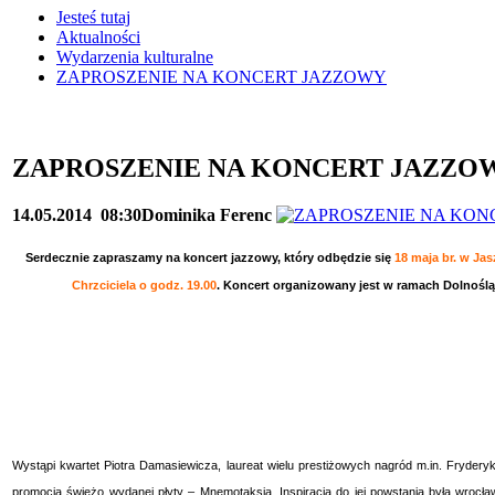
Jesteś tutaj
Aktualności
Wydarzenia kulturalne
ZAPROSZENIE NA KONCERT JAZZOWY
ZAPROSZENIE NA KONCERT JAZZO
14.05.2014
08:30
Dominika Ferenc
Serdecznie zapraszamy na koncert jazzowy, który odbędzie się
18 maja br. w Ja
Chrzciciela o godz. 19.00
. Koncert organizowany jest w ramach Dolnośl
Wystąpi kwartet Piotra Damasiewicza, laureat wielu prestiżowych nagród m.in. Fryder
promocją świeżo wydanej płyty – Mnemotaksja. Inspiracją do jej powstania była wrocła