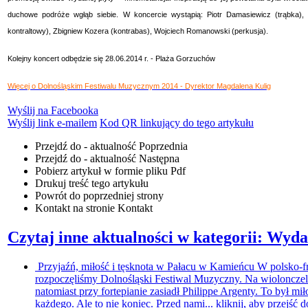
duchowe podróże wgłąb siebie. W koncercie wystąpią: Piotr Damasiewicz (trąbka), 
kontraltowy), Zbigniew Kozera (kontrabas), Wojciech Romanowski (perkusja).
Kolejny koncert odbędzie się 28.06.2014 r. - Plaża Gorzuchów
Więcej o Dolnośląskim Festiwalu Muzycznym 2014 - Dyrektor Magdalena Kulig
Wyślij na Facebooka
Wyślij link e-mailem
Kod QR linkujący do tego artykułu
Przejdź do - aktualność
Poprzednia
Przejdź do - aktualność
Następna
Pobierz artykuł w formie pliku
Pdf
Drukuj
treść tego artykułu
Powrót
do poprzedniej strony
Kontakt
na stronie Kontakt
Czytaj inne aktualności w kategorii: Wyda
Przyjaźń, miłość i tęsknota w Pałacu w Kamieńcu
W polsko-f
rozpoczęliśmy Dolnośląski Festiwal Muzyczny. Na wiolonczel
natomiast przy fortepianie zasiadł Philippe Argenty. To był m
każdego. Ale to nie koniec. Przed nami...
kliknij, aby przejść d