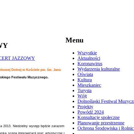
Menu
WY
Wszystkie
Aktualności
Koronawirus
Wydarzenia kulturalne
szkowej Dolnej w Kościele pw. św. Jana
Oświata
ąskiego Festiwalu Muzycznego.
Kultura
Mieszkaniec
Turysta
Wójt
Dolnośląski Festiwal Muzycz
Projekty
Powódź 2024
Konsultacje społeczne
Planowanie przestrzenne
yka 2013. Niedzielny występ będzie zarazem
Ochrona Środowiska i Rolni
wska scena improwizacji oraz artystyczne i