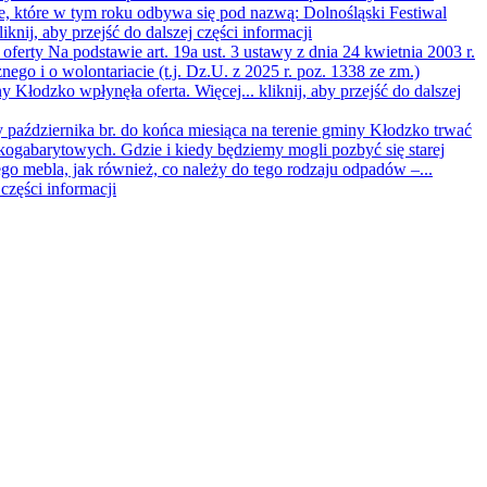
, które w tym roku odbywa się pod nazwą: Dolnośląski Festiwal
liknij, aby przejść do dalszej części informacji
 oferty
Na podstawie art. 19a ust. 3 ustawy z dnia 24 kwietnia 2003 r.
nego i o wolontariacie (t.j. Dz.U. z 2025 r. poz. 1338 ze zm.)
y Kłodzko wpłynęła oferta. Więcej...
kliknij, aby przejść do dalszej
października br. do końca miesiąca na terenie gminy Kłodzko trwać
ogabarytowych. Gdzie i kiedy będziemy mogli pozbyć się starej
go mebla, jak również, co należy do tego rodzaju odpadów –...
 części informacji