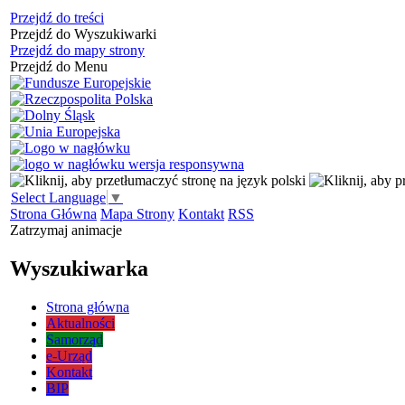
Przejdź do treści
Przejdź do Wyszukiwarki
Przejdź do mapy strony
Przejdź do Menu
Select Language
▼
Strona Główna
Mapa Strony
Kontakt
RSS
Zatrzymaj animacje
Wyszukiwarka
Strona główna
Aktualności
Samorząd
e-Urząd
Kontakt
BIP