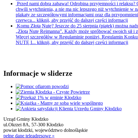
Przed nami dobra zabawa!
Odrobina przyjemności i relaksu?
chwili wytchnienia, a nie ma nic lepszego niż wytchnienie w 
plakaty ze szczegółowymi informacjami oraz dla przypomnienia
czerwca...
kliknij, aby przejść do dalszej części informacji
Komu Złotą Nutę?
Jeszcze do 25 sierpnia (piątek) można nad
„Złotą Nutę Reimanna”. Każdy może spróbować swoich sił i 
Więcej szczegółów w Regulaminie poniżej. Regulamin Konk
NUTĘ I...
kliknij, aby przejść do dalszej części informacji
Informacje w sliderze
Urząd Gminy Kłodzko
ul.Okrzei 8A, 57-300 Kłodzko
powiat kłodzki, województwo dolnośląskie
pełne dane teleadresowe »