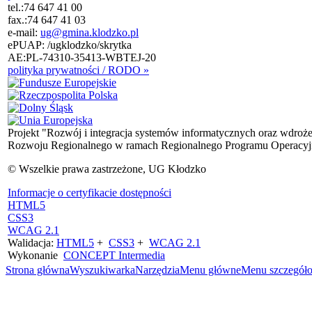
tel.:
74 647 41 00
fax.:
74 647 41 03
e-mail:
ug@gmina.klodzko.pl
ePUAP: /ugklodzko/skrytka
AE:PL-74310-35413-WBTEJ-20
polityka prywatności / RODO »
Projekt "Rozwój i integracja systemów informatycznych oraz wdroż
Rozwoju Regionalnego w ramach Regionalnego Programu Operacyjn
© Wszelkie prawa zastrzeżone, UG Kłodzko
Informacje o certyfikacie dostępności
HTML5
CSS3
WCAG 2.1
Walidacja:
HTML5
+
CSS3
+
WCAG 2.1
Wykonanie
CONCEPT
Intermedia
Strona główna
Wyszukiwarka
Narzędzia
Menu główne
Menu szczegół