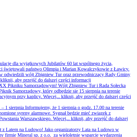
atulacje dla wyjątkowych Jubilatów
60 lat wspólnego życia,
ci świętowali państwo Olimpia i Marian Kowalczykowie z Ławicy.
atów odwiedzili wójt Zbigniew Tur oraz przewodniczący Rady Gminy
.
kliknij, aby przejść do dalszej części informacji
na XX Pikniku Samorządowym!
Wójt Zbigniew Tur i Rada Sołecka
knik Samorządowy, który odbędzie się 15 sierpnia na terenie
acyjnym przy kaplicy. Więcej...
kliknij, aby przejść do dalszej części
– 1 sierpnia
Informujemy, że 1 sierpnia o godz. 17.00 na terenie
omione syreny alarmowe. Sygnał będzie mieć związek z
 Powstania Warszawskiego. Więcej...
kliknij, aby przejść do dalszej
at z Latem na Ludowo!
Jako organizatorzy Lata na Ludowo w
y firmie Mineral sp. z o.o. za wieloletnie wsparcie wydarzenia