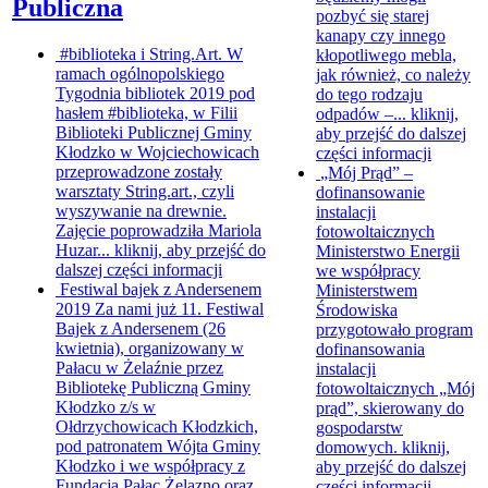
Publiczna
pozbyć się starej
kanapy czy innego
#biblioteka i String.Art.
W
kłopotliwego mebla,
ramach ogólnopolskiego
jak również, co należy
Tygodnia bibliotek 2019 pod
do tego rodzaju
hasłem #biblioteka, w Filii
odpadów –...
kliknij,
Biblioteki Publicznej Gminy
aby przejść do dalszej
Kłodzko w Wojciechowicach
części informacji
przeprowadzone zostały
„Mój Prąd” –
warsztaty String.art., czyli
dofinansowanie
wyszywanie na drewnie.
instalacji
Zajęcie poprowadziła Mariola
fotowoltaicznych
Huzar...
kliknij, aby przejść do
Ministerstwo Energii
dalszej części informacji
we współpracy
Festiwal bajek z Andersenem
Ministerstwem
2019
Za nami już 11. Festiwal
Środowiska
Bajek z Andersenem (26
przygotowało program
kwietnia), organizowany w
dofinansowania
Pałacu w Żelaźnie przez
instalacji
Bibliotekę Publiczną Gminy
fotowoltaicznych „Mój
Kłodzko z/s w
prąd”, skierowany do
Ołdrzychowicach Kłodzkich,
gospodarstw
pod patronatem Wójta Gminy
domowych.
kliknij,
Kłodzko i we współpracy z
aby przejść do dalszej
Fundacją Pałac Żelazno oraz...
części informacji