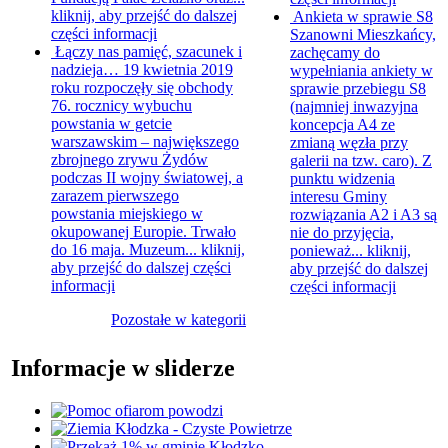
kliknij, aby przejść do dalszej
Ankieta w sprawie S8
części informacji
Szanowni Mieszkańcy,
Łączy nas pamięć, szacunek i
zachęcamy do
nadzieja…
19 kwietnia 2019
wypełniania ankiety w
roku rozpoczęły się obchody
sprawie przebiegu S8
76. rocznicy wybuchu
(najmniej inwazyjna
powstania w getcie
koncepcja A4 ze
warszawskim – największego
zmianą węzła przy
zbrojnego zrywu Żydów
galerii na tzw. caro). Z
podczas II wojny światowej, a
punktu widzenia
zarazem pierwszego
interesu Gminy
powstania miejskiego w
rozwiązania A2 i A3 są
okupowanej Europie. Trwało
nie do przyjęcia,
do 16 maja. Muzeum...
kliknij,
ponieważ...
kliknij,
aby przejść do dalszej części
aby przejść do dalszej
informacji
części informacji
Pozostałe w kategorii
Informacje w sliderze