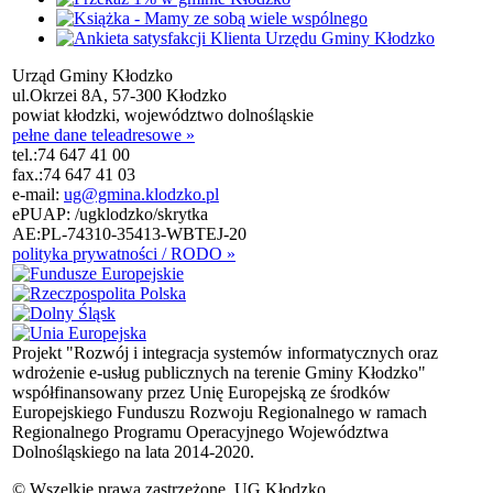
Urząd Gminy Kłodzko
ul.Okrzei 8A, 57-300 Kłodzko
powiat kłodzki, województwo dolnośląskie
pełne dane teleadresowe »
tel.:
74 647 41 00
fax.:
74 647 41 03
e-mail:
ug@gmina.klodzko.pl
ePUAP: /ugklodzko/skrytka
AE:PL-74310-35413-WBTEJ-20
polityka prywatności / RODO »
Projekt "Rozwój i integracja systemów informatycznych oraz
wdrożenie e-usług publicznych na terenie Gminy Kłodzko"
współfinansowany przez Unię Europejską ze środków
Europejskiego Funduszu Rozwoju Regionalnego w ramach
Regionalnego Programu Operacyjnego Województwa
Dolnośląskiego na lata 2014-2020.
© Wszelkie prawa zastrzeżone, UG Kłodzko