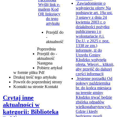
Zawiadomienie o
Wyślij link e-
wpłynięciu oferty
Na
mailem
Kod
podstawie art. 19a ust.
QR linkujący
3 ustawy z dnia 24
do tego
kwietnia 2003 r. o
artykułu
działalności pożytku
publicznego i o
Przejdź do
wolontariacie (t.j.
-
Dz.U. z 2025 r. poz.
aktualność
1338 ze zm.)
Poprzednia
informuję, iż do
Przejdź do -
Urzędu Gminy
aktualność
Kłodzko wpłynęła
Następna
oferta. Więcej...
kliknij,
Pobierz artykuł
aby przejść do dalszej
w formie pliku
Pdf
części informacji
Drukuj
treść tego artykułu
Jesienne porządki
Od
Powrót
do poprzedniej strony
połowy października
Kontakt
na stronie Kontakt
br. do końca miesiąca
na terenie gminy
Czytaj inne
Kłodzko trwać będzie
zbiórka odpadów
aktualności w
wielkogabarytowych.
kategorii: Biblioteka
Gdzie i kiedy
będziemy mogli