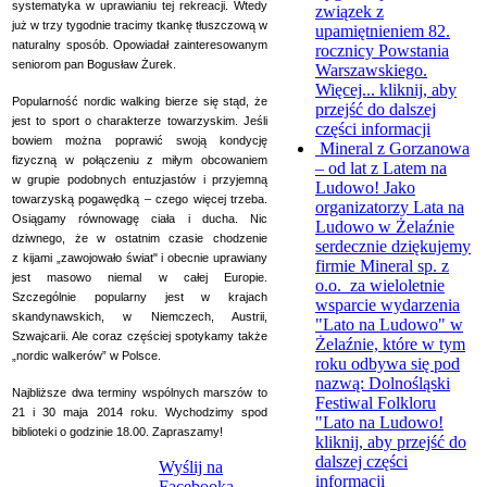
systematyka w uprawianiu tej rekreacji. Wtedy
związek z
już w trzy tygodnie tracimy tkankę tłuszczową w
upamiętnieniem 82.
naturalny sposób. Opowiadał zainteresowanym
rocznicy Powstania
seniorom pan Bogusław Żurek.
Warszawskiego.
Więcej...
kliknij, aby
Popularność nordic walking bierze się stąd, że
przejść do dalszej
jest to sport o charakterze towarzyskim. Jeśli
części informacji
bowiem można poprawić swoją kondycję
Mineral z Gorzanowa
fizyczną w połączeniu z miłym obcowaniem
– od lat z Latem na
w grupie podobnych entuzjastów i przyjemną
Ludowo!
Jako
towarzyską pogawędką – czego więcej trzeba.
organizatorzy Lata na
Osiągamy równowagę ciała i ducha. Nic
Ludowo w Żelaźnie
dziwnego, że w ostatnim czasie chodzenie
serdecznie dziękujemy
z kijami „zawojowało świat" i obecnie uprawiany
firmie Mineral sp. z
jest masowo niemal w całej Europie.
o.o. za wieloletnie
Szczególnie popularny jest w krajach
wsparcie wydarzenia
skandynawskich, w Niemczech, Austrii,
"Lato na Ludowo" w
Szwajcarii. Ale coraz częściej spotykamy także
Żelaźnie, które w tym
„nordic walkerów” w Polsce.
roku odbywa się pod
nazwą: Dolnośląski
Najbliższe dwa terminy wspólnych marszów to
Festiwal Folkloru
21 i 30 maja 2014 roku. Wychodzimy spod
"Lato na Ludowo!
biblioteki o godzinie 18.00. Zapraszamy!
kliknij, aby przejść do
dalszej części
Wyślij na
informacji
Facebooka