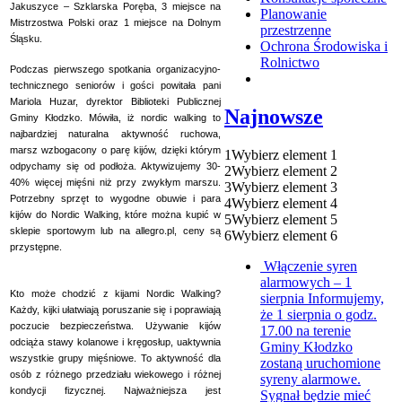
Jakuszyce – Szklarska Poręba, 3 miejsce na
Planowanie
Mistrzostwa Polski oraz 1 miejsce na Dolnym
przestrzenne
Śląsku.
Ochrona Środowiska i
Rolnictwo
Podczas pierwszego spotkania organizacyjno-
technicznego seniorów i gości powitała pani
Mariola Huzar, dyrektor Biblioteki Publicznej
Najnowsze
Gminy Kłodzko. Mówiła, iż nordic walking to
najbardziej naturalna aktywność ruchowa,
marsz wzbogacony o parę kijów, dzięki którym
1
Wybierz element 1
odpychamy się od podłoża. Aktywizujemy 30-
2
Wybierz element 2
40% więcej mięśni niż przy zwykłym marszu.
3
Wybierz element 3
Potrzebny sprzęt to wygodne obuwie i para
4
Wybierz element 4
kijów do Nordic Walking, które można kupić w
5
Wybierz element 5
sklepie sportowym lub na allegro.pl, ceny są
6
Wybierz element 6
przystępne.
Włączenie syren
alarmowych – 1
Kto może chodzić z kijami Nordic Walking?
sierpnia
Informujemy,
Każdy, kijki ułatwiają poruszanie się i poprawiają
że 1 sierpnia o godz.
poczucie bezpieczeństwa. Używanie kijów
17.00 na terenie
odciąża stawy kolanowe i kręgosłup, uaktywnia
Gminy Kłodzko
wszystkie grupy mięśniowe. To aktywność dla
zostaną uruchomione
osób z różnego przedziału wiekowego i różnej
syreny alarmowe.
kondycji fizycznej. Najważniejsza jest
Sygnał będzie mieć