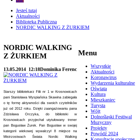
Jesteś tutaj
Aktualności
Biblioteka Publiczna
NORDIC WALKING Z ŻURKIEM
NORDIC WALKING
Menu
Z ŻURKIEM
Wszystkie
13.05.2014
12:18
Dominika Ferenc
Aktualności
Koronawirus
Wydarzenia kulturalne
Oświata
Starszy bibliotekarz Filii nr 1 w Krosnowicach
Kultura
pani Stanisława Wyspiańska Skawina zabiegała
Mieszkaniec
o tę formę aktywności dla swoich czytelników
Turysta
już od 2012 roku. Dzięki zaangażowaniu pana
Wójt
Zdzisława Orczyka, do biblioteki w
Dolnośląski Festiwal
Krosnowicach przyjechał utytułowany trener
Muzyczny
pan Bogusław Żurek. Pan Bogusław w swojej
Projekty
kategorii wiekowej wywalczył 8 miejsce na
Powódź 2024
Mistrzostwach Świata Nordic Walking
Konsultacje społeczne