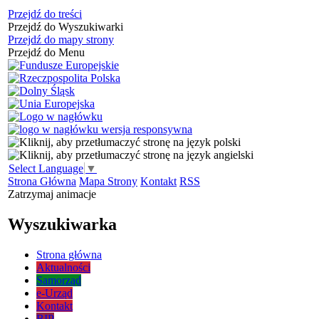
Przejdź do treści
Przejdź do Wyszukiwarki
Przejdź do mapy strony
Przejdź do Menu
Select Language
▼
Strona Główna
Mapa Strony
Kontakt
RSS
Zatrzymaj animacje
Wyszukiwarka
Strona główna
Aktualności
Samorząd
e-Urząd
Kontakt
BIP