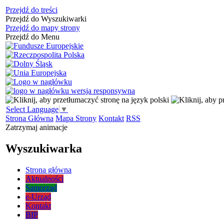
Przejdź do treści
Przejdź do Wyszukiwarki
Przejdź do mapy strony
Przejdź do Menu
Select Language
▼
Strona Główna
Mapa Strony
Kontakt
RSS
Zatrzymaj animacje
Wyszukiwarka
Strona główna
Aktualności
Samorząd
e-Urząd
Kontakt
BIP