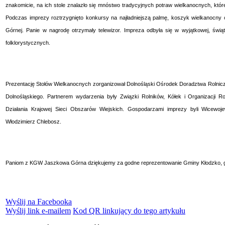
znakomicie, na ich stole znalazło się mnóstwo tradycyjnych potraw wielkanocnych, które
Podczas imprezy roztrzygnięto konkursy na najładniejszą palmę, koszyk wielkanocny
Górnej. Panie w nagrodę otrzymały telewizor. Impreza odbyła się w wyjątkowej, świą
folklorystycznych.
Prezentację Stołów Wielkanocnych zorganizował Dolnośląski Ośrodek Doradztwa Rolni
Dolnośląskiego. Partnerem wydarzenia były Związki Rolników, Kółek i Organizacji R
Działania Krajowej Sieci Obszarów Wiejskich. Gospodarzami imprezy byli Wice
Włodzimierz Chlebosz.
Paniom z KGW Jaszkowa Górna dziękujemy za godne reprezentowanie Gminy Kłodzko, gr
Wyślij na Facebooka
Wyślij link e-mailem
Kod QR linkujący do tego artykułu