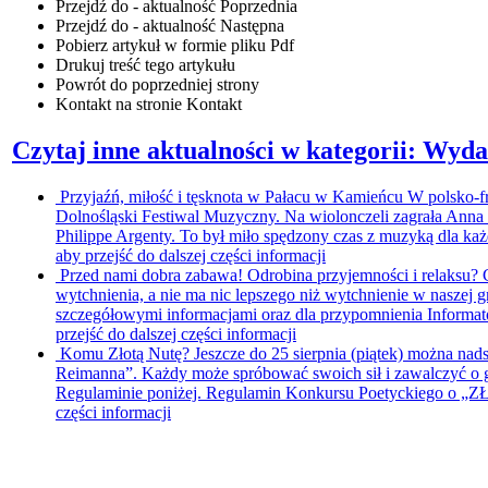
Przejdź do - aktualność
Poprzednia
Przejdź do - aktualność
Następna
Pobierz artykuł w formie pliku
Pdf
Drukuj
treść tego artykułu
Powrót
do poprzedniej strony
Kontakt
na stronie Kontakt
Czytaj inne aktualności w kategorii: Wyda
Przyjaźń, miłość i tęsknota w Pałacu w Kamieńcu
W polsko-f
Dolnośląski Festiwal Muzyczny. Na wiolonczeli zagrała Anna M
Philippe Argenty. To był miło spędzony czas z muzyką dla każd
aby przejść do dalszej części informacji
Przed nami dobra zabawa!
Odrobina przyjemności i relaksu? 
wytchnienia, a nie ma nic lepszego niż wytchnienie w naszej g
szczegółowymi informacjami oraz dla przypomnienia Informato
przejść do dalszej części informacji
Komu Złotą Nutę?
Jeszcze do 25 sierpnia (piątek) można nad
Reimanna”. Każdy może spróbować swoich sił i zawalczyć o 
Regulaminie poniżej. Regulamin Konkursu Poetyckiego o 
części informacji