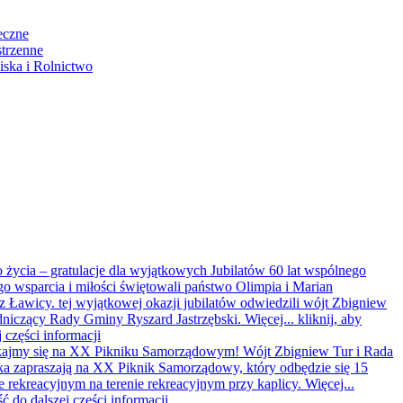
eczne
strzenne
ska i Rolnictwo
o życia – gratulacje dla wyjątkowych Jubilatów
60 lat wspólnego
o wsparcia i miłości świętowali państwo Olimpia i Marian
Ławicy. tej wyjątkowej okazji jubilatów odwiedzili wójt Zbigniew
niczący Rady Gminy Ryszard Jastrzębski. Więcej...
kliknij, aby
j części informacji
otkajmy się na XX Pikniku Samorządowym!
Wójt Zbigniew Tur i Rada
a zapraszają na XX Piknik Samorządowy, który odbędzie się 15
ie rekreacyjnym na terenie rekreacyjnym przy kaplicy. Więcej...
ść do dalszej części informacji