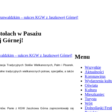
Grunwaldzkim – sukces KGW z Jaszkowej Górnej!
stołach w Pasażu
 Górnej!
Menu
acja Tradycyjnych Stołów Wielkanocnych, Palm i Pisanek.
Wszystkie
łne tradycyjnych wielkanocnych potraw, specjałów, a także
Aktualności
Koronawirus
Wydarzenia kultu
Oświata
Kultura
Mieszkaniec
Turysta
Wójt
Dolnośląski Fes
tantów. Panie z KGW Jaszkowa Górna zaprezentowały się