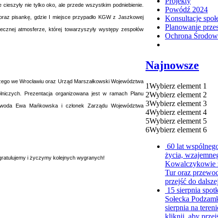
Projekty
 cieszyły nie tylko oko, ale przede wszystkim podniebienie.
Powódź 2024
 oraz pisankę, gdzie I miejsce przypadło KGW z Jaszkowej
Konsultacje społ
Planowanie prze
tecznej atmosferze, której towarzyszyły występy zespołów
Ochrona Środowi
Najnowsze
czego we Wrocławiu oraz Urząd Marszałkowski Województwa
1
Wybierz element 1
2
Wybierz element 2
olniczych. Prezentacja organizowana jest w ramach Planu
3
Wybierz element 3
wojewoda Ewa Mańkowska i członek Zarządu Województwa
4
Wybierz element 4
5
Wybierz element 5
6
Wybierz element 6
60 lat wspólneg
życia, wzajemneg
atulujemy i życzymy kolejnych wygranych!
Kowalczykowie z 
Tur oraz przewod
przejść do dalsze
15 sierpnia sp
Sołecka Podzamk
sierpnia na teren
kliknij, aby przej