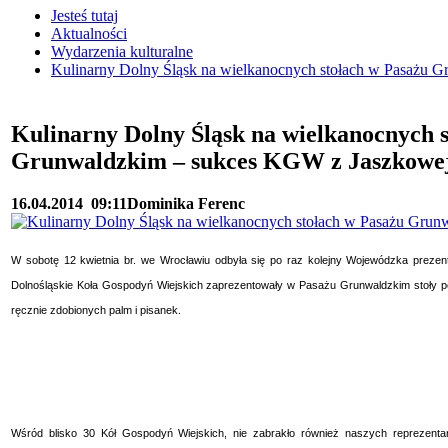
Jesteś tutaj
Aktualności
Wydarzenia kulturalne
Kulinarny Dolny Śląsk na wielkanocnych stołach w Pasażu 
Kulinarny Dolny Śląsk na wielkanocnych 
Grunwaldzkim – sukces KGW z Jaszkowej
16.04.2014
09:11
Dominika Ferenc
W
sobotę 12 kwietnia br.
we Wrocławiu odbyła się po raz kolejny Wojewódzka prezent
Dolnośląskie Koła Gospodyń Wiejskich zaprezentowały w Pasażu Grunwaldzkim stoły pe
ręcznie zdobionych palm i pisanek.
Wśród blisko 30 Kół Gospodyń Wiejskich, nie zabrakło również naszych reprezen