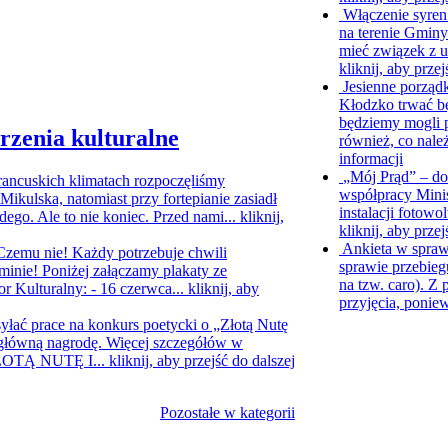
Włączenie syren
na terenie Gmin
mieć związek z u
kliknij, aby przej
Jesienne porząd
Kłodzko trwać b
będziemy mogli p
rzenia kulturalne
również, co nale
informacji
„Mój Prąd” – do
rancuskich klimatach rozpoczęliśmy
współpracy Mini
ikulska, natomiast przy fortepianie zasiadł
instalacji fotow
ego. Ale to nie koniec. Przed nami...
kliknij,
kliknij, aby przej
Ankieta w spra
Czemu nie! Każdy potrzebuje chwili
sprawie przebieg
minie! Poniżej załączamy plakaty ze
na tzw. caro). Z
r Kulturalny: - 16 czerwca...
kliknij, aby
przyjęcia, ponie
syłać prace na konkurs poetycki o „Złotą Nutę
główną nagrodę. Więcej szczegółów w
„ZŁOTĄ NUTĘ I...
kliknij, aby przejść do dalszej
Pozostałe w kategorii