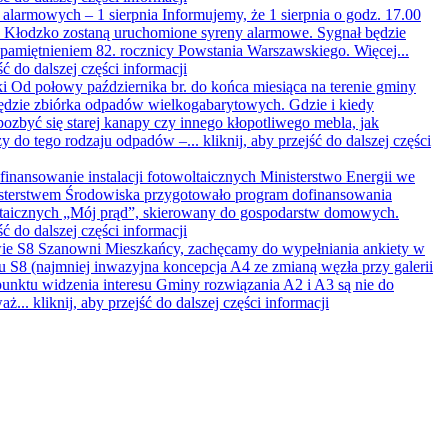
 alarmowych – 1 sierpnia
Informujemy, że 1 sierpnia o godz. 17.00
y Kłodzko zostaną uruchomione syreny alarmowe. Sygnał będzie
pamiętnieniem 82. rocznicy Powstania Warszawskiego. Więcej...
ść do dalszej części informacji
ki
Od połowy października br. do końca miesiąca na terenie gminy
ędzie zbiórka odpadów wielkogabarytowych. Gdzie i kiedy
ozbyć się starej kanapy czy innego kłopotliwego mebla, jak
ży do tego rodzaju odpadów –...
kliknij, aby przejść do dalszej części
finansowanie instalacji fotowoltaicznych
Ministerstwo Energii we
sterstwem Środowiska przygotowało program dofinansowania
oltaicznych „Mój prąd”, skierowany do gospodarstw domowych.
ść do dalszej części informacji
wie S8
Szanowni Mieszkańcy, zachęcamy do wypełniania ankiety w
u S8 (najmniej inwazyjna koncepcja A4 ze zmianą węzła przy galerii
 punktu widzenia interesu Gminy rozwiązania A2 i A3 są nie do
waż...
kliknij, aby przejść do dalszej części informacji