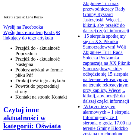
Zbigniew Tur oraz
przewodniczący Rady
Gminy Ryszard
Tekst i zdjęcia: Lena Kozak
Jastrzębski. Więcej...
kliknij, aby przejść do
Wyślij na Facebooka
dalszej części informacji
Wyślij link e-mailem
Kod QR
15 sierpnia spotkajmy
linkujący do tego artykułu
się na XX Pikniku
Samorządowym!
Wójt
Przejdź do - aktualność
Zbigniew Tur i Rada
Poprzednia
Sołecka Podzamka
Przejdź do - aktualność
zapraszają na XX Piknik
Następna
Samorządowy, który
Pobierz artykuł w formie
odbędzie się 15 sierpnia
pliku
Pdf
na terenie rekreacyjnym
Drukuj
treść tego artykułu
na terenie rekreacyjnym
Powrót
do poprzedniej
przy kaplicy. Więcej...
strony
kliknij, aby przejść do
Kontakt
na stronie Kontakt
dalszej części informacji
Włączenie syren
Czytaj inne
alarmowych – 1 sierpnia
aktualności w
Informujemy, że 1
sierpnia o godz. 17.00 na
kategorii: Oświata
terenie Gminy Kłodzko
zostaną uruchomione