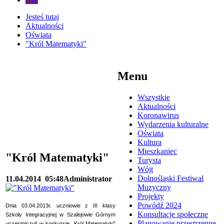
Jesteś tutaj
Aktualności
Oświata
"Król Matematyki"
Menu
Wszystkie
Aktualności
Koronawirus
Wydarzenia kulturalne
Oświata
Kultura
Mieszkaniec
"Król Matematyki"
Turysta
Wójt
Dolnośląski Festiwal
11.04.2014
05:48
Administrator
Muzyczny
Projekty
Powódź 2024
Dnia 03.04.2013r. uczniowie z III klasy
Konsultacje społeczne
Szkoły Integracyjnej w Szalejowie Górnym
Planowanie przestrzenne
uczestniczyli w konkursie „Król Matematyki”