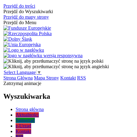
Przejdź do treści
Przejdź do Wyszukiwarki
Przejdź do mapy strony
Przejdź do Menu
Select Language
▼
Strona Główna
Mapa Strony
Kontakt
RSS
Zatrzymaj animacje
Wyszukiwarka
Strona główna
Aktualności
Samorząd
e-Urząd
Kontakt
BIP