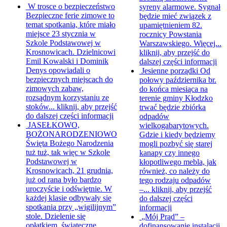
W trosce o bezpieczeństwo
syreny alarmowe. Sygnał
Bezpieczne ferie zimowe to
będzie mieć związek z
temat spotkania, które miało
upamiętnieniem 82.
miejsce 23 stycznia w
rocznicy Powstania
Szkole Podstawowej w
Warszawskiego. Więcej...
Krosnowicach. Dzielnicowi
kliknij, aby przejść do
Emil Kowalski i Dominik
dalszej części informacji
Denys opowiadali o
Jesienne porządki
Od
bezpiecznych miejscach do
połowy października br.
zimowych zabaw,
do końca miesiąca na
rozsądnym korzystaniu ze
terenie gminy Kłodzko
stoków...
kliknij, aby przejść
trwać będzie zbiórka
do dalszej części informacji
odpadów
JASEŁKOWO,
wielkogabarytowych.
BOŻONARODZENIOWO
Gdzie i kiedy będziemy
Święta Bożego Narodzenia
mogli pozbyć się starej
tuż tuż, tak więc w Szkole
kanapy czy innego
Podstawowej w
kłopotliwego mebla, jak
Krosnowicach, 21 grudnia,
również, co należy do
już od rana było bardzo
tego rodzaju odpadów
uroczyście i odświętnie. W
–...
kliknij, aby przejść
każdej klasie odbywały się
do dalszej części
spotkania przy „wigilijnym”
informacji
stole. Dzielenie się
„Mój Prąd” –
opłatkiem, świąteczne
dofinansowanie instalacji