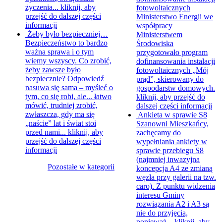
życzenia...
kliknij, aby
fotowoltaicznych
przejść do dalszej części
Ministerstwo Energii we
informacji
współpracy
Żeby było bezpieczniej…
Ministerstwem
Bezpieczeństwo to bardzo
Środowiska
ważna sprawa i o tym
przygotowało program
wiemy wszyscy. Co zrobić,
dofinansowania instalacji
żeby zawsze było
fotowoltaicznych „Mój
bezpiecznie? Odpowiedź
prąd”, skierowany do
nasuwa się sama – myśleć o
gospodarstw domowych.
tym, co się robi, ale... łatwo
kliknij, aby przejść do
mówić, trudniej zrobić,
dalszej części informacji
zwłaszcza, gdy ma się
Ankieta w sprawie S8
„naście” lat i świat stoi
Szanowni Mieszkańcy,
przed nami...
kliknij, aby
zachęcamy do
przejść do dalszej części
wypełniania ankiety w
informacji
sprawie przebiegu S8
(najmniej inwazyjna
Pozostałe w kategorii
koncepcja A4 ze zmianą
węzła przy galerii na tzw.
caro). Z punktu widzenia
interesu Gminy
rozwiązania A2 i A3 są
nie do przyjęcia,
ponieważ...
kliknij, aby