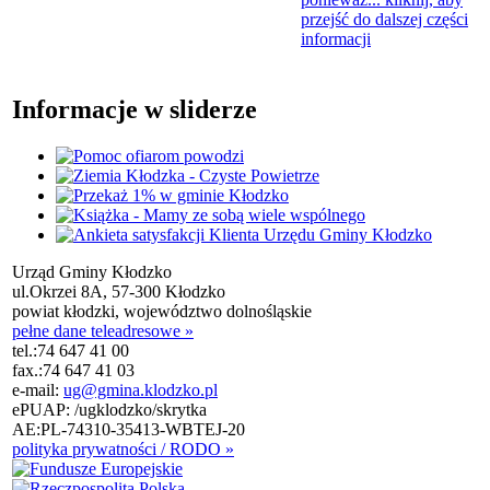
przejść do dalszej części
informacji
Informacje w sliderze
Urząd Gminy Kłodzko
ul.Okrzei 8A, 57-300 Kłodzko
powiat kłodzki, województwo dolnośląskie
pełne dane teleadresowe »
tel.:
74 647 41 00
fax.:
74 647 41 03
e-mail:
ug@gmina.klodzko.pl
ePUAP: /ugklodzko/skrytka
AE:PL-74310-35413-WBTEJ-20
polityka prywatności / RODO »