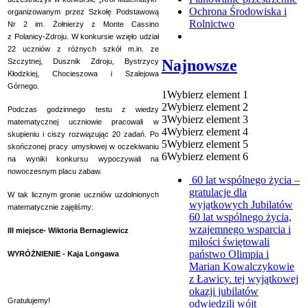
Ochrona Środowiska i
organizowanym przez Szkołę Podstawową
Rolnictwo
Nr 2
im. Żołnierzy z Monte Cassino
z
Polanicy-Zdroju. W konkursie wzięło udział
22 uczniów z różnych szkół m.in. ze
Najnowsze
Szczytnej, Dusznik Zdroju, Bystrzycy
Kłodzkiej, Chocieszowa i Szalejowa
Górnego.
1
Wybierz element 1
2
Wybierz element 2
Podczas godzinnego testu z wiedzy
3
Wybierz element 3
matematycznej uczniowie pracowali w
4
Wybierz element 4
skupieniu i ciszy rozwiązując 20 zadań. Po
5
Wybierz element 5
skończonej pracy umysłowej w oczekiwaniu
6
Wybierz element 6
na wyniki konkursu wypoczywali na
nowoczesnym placu zabaw.
60 lat wspólnego życia –
gratulacje dla
W tak licznym gronie uczniów uzdolnionych
wyjątkowych Jubilatów
matematycznie zajęliśmy:
60 lat wspólnego życia,
wzajemnego wsparcia i
III miejsce- Wiktoria Bernagiewicz
miłości świętowali
państwo Olimpia i
WYRÓŻNIENIE - Kaja Longawa
Marian Kowalczykowie
z Ławicy. tej wyjątkowej
okazji jubilatów
Gratulujemy!
odwiedzili wójt