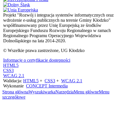
Projekt "Rozwój i integracja systemów informatycznych oraz
wdrożenie e-usług publicznych na terenie Gminy Kłodzko"
współfinansowany przez Unię Europejską ze środków
Europejskiego Funduszu Rozwoju Regionalnego w ramach
Regionalnego Programu Operacyjnego Województwa
Dolnośląskiego na lata 2014-2020.
© Wszelkie prawa zastrzeżone, UG Kłodzko
Informacje o certyfikacie dostępności
HTML5
CSS3
WCAG 2.1
Walidacja:
HTML5
+
CSS3
+
WCAG 2.1
Wykonanie
CONCEPT
Intermedia
Strona główna
Wyszukiwarka
Narzędzia
Menu główne
Menu
szczegółowe