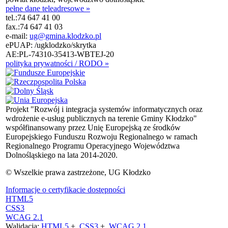
pełne dane teleadresowe »
tel.:
74 647 41 00
fax.:
74 647 41 03
e-mail:
ug@gmina.klodzko.pl
ePUAP: /ugklodzko/skrytka
AE:PL-74310-35413-WBTEJ-20
polityka prywatności / RODO »
Projekt "Rozwój i integracja systemów informatycznych oraz
wdrożenie e-usług publicznych na terenie Gminy Kłodzko"
współfinansowany przez Unię Europejską ze środków
Europejskiego Funduszu Rozwoju Regionalnego w ramach
Regionalnego Programu Operacyjnego Województwa
Dolnośląskiego na lata 2014-2020.
© Wszelkie prawa zastrzeżone, UG Kłodzko
Informacje o certyfikacie dostępności
HTML5
CSS3
WCAG 2.1
Walidacja:
HTML5
+
CSS3
+
WCAG 2.1