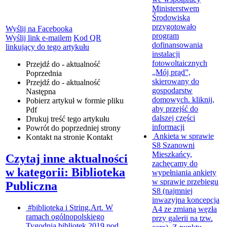
Ministerstwem
Środowiska
przygotowało
Wyślij na Facebooka
program
Wyślij link e-mailem
Kod QR
dofinansowania
linkujący do tego artykułu
instalacji
fotowoltaicznych
Przejdź do - aktualność
„Mój prąd”,
Poprzednia
skierowany do
Przejdź do - aktualność
gospodarstw
Następna
domowych.
kliknij,
Pobierz artykuł w formie pliku
aby przejść do
Pdf
dalszej części
Drukuj
treść tego artykułu
informacji
Powrót
do poprzedniej strony
Ankieta w sprawie
Kontakt
na stronie Kontakt
S8
Szanowni
Mieszkańcy,
Czytaj inne aktualności
zachęcamy do
w kategorii: Biblioteka
wypełniania ankiety
w sprawie przebiegu
Publiczna
S8 (najmniej
inwazyjna koncepcja
#biblioteka i String.Art.
W
A4 ze zmianą węzła
ramach ogólnopolskiego
przy galerii na tzw.
Tygodnia bibliotek 2019 pod