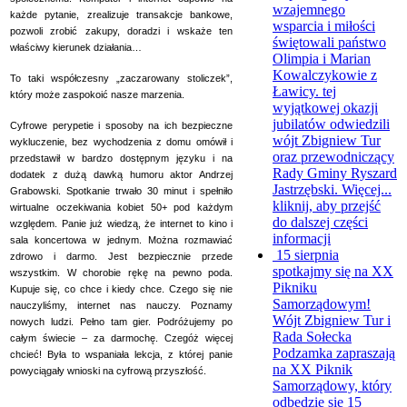
wzajemnego
każde pytanie, zrealizuje transakcje bankowe,
wsparcia i miłości
pozwoli zrobić zakupy, doradzi i wskaże ten
świętowali państwo
właściwy kierunek działania…
Olimpia i Marian
Kowalczykowie z
To taki współczesny „zaczarowany stoliczek”,
Ławicy. tej
który może zaspokoić nasze marzenia.
wyjątkowej okazji
jubilatów odwiedzili
Cyfrowe perypetie i sposoby na ich bezpieczne
wójt Zbigniew Tur
wykluczenie, bez wychodzenia z domu omówił i
oraz przewodniczący
przedstawił w bardzo dostępnym języku i na
Rady Gminy Ryszard
dodatek z dużą dawką humoru aktor Andrzej
Jastrzębski. Więcej...
Grabowski. Spotkanie trwało 30 minut i spełniło
kliknij, aby przejść
wirtualne oczekiwania kobiet 50+ pod każdym
do dalszej części
względem. Panie już wiedzą, że internet to kino i
informacji
sala koncertowa w jednym. Można rozmawiać
15 sierpnia
zdrowo i darmo. Jest bezpiecznie przede
spotkajmy się na XX
wszystkim. W chorobie rękę na pewno poda.
Pikniku
Kupuje się, co chce i kiedy chce. Czego się nie
Samorządowym!
nauczyliśmy, internet nas nauczy. Poznamy
Wójt Zbigniew Tur i
nowych ludzi. Pełno tam gier. Podróżujemy po
Rada Sołecka
całym świecie – za darmochę. Czegóż więcej
Podzamka zapraszają
chcieć! Była to wspaniała lekcja, z której panie
na XX Piknik
powyciągały wnioski na cyfrową przyszłość.
Samorządowy, który
odbędzie się 15