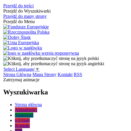
Przejdź do treści
Przejdź do Wyszukiwarki
Przejdź do mapy strony
Przejdź do Menu
Select Language
▼
Strona Główna
Mapa Strony
Kontakt
RSS
Zatrzymaj animacje
Wyszukiwarka
Strona główna
Aktualności
Samorząd
e-Urząd
Kontakt
BIP