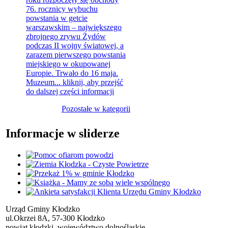
76. rocznicy wybuchu
powstania w getcie
warszawskim – największego
zbrojnego zrywu Żydów
podczas II wojny światowej, a
zarazem pierwszego powstania
miejskiego w okupowanej
Europie. Trwało do 16 maja.
Muzeum...
kliknij, aby przejść
do dalszej części informacji
Pozostałe w kategorii
Informacje w sliderze
Urząd Gminy Kłodzko
ul.Okrzei 8A, 57-300 Kłodzko
powiat kłodzki, województwo dolnośląskie