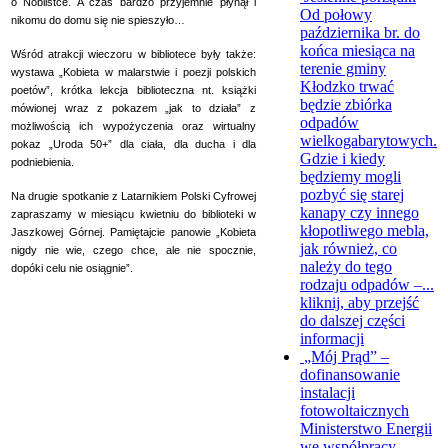
o Noblistce. A czas bardzo przyjemnie płynął i
Od połowy
nikomu do domu się nie spieszyło…
października br. do
końca miesiąca na
Wśród atrakcji wieczoru w bibliotece były także:
terenie gminy
wystawa „Kobieta w malarstwie i poezji polskich
Kłodzko trwać
poetów”, krótka lekcja biblioteczna nt. książki
będzie zbiórka
mówionej wraz z pokazem „jak to działa” z
odpadów
możliwością ich wypożyczenia oraz wirtualny
wielkogabarytowych.
pokaz „Uroda 50+” dla ciała, dla ducha i dla
Gdzie i kiedy
podniebienia.
będziemy mogli
pozbyć się starej
Na drugie spotkanie z Latarnikiem Polski Cyfrowej
kanapy czy innego
zapraszamy w miesiącu kwietniu do biblioteki w
kłopotliwego mebla,
Jaszkowej Górnej. Pamiętajcie panowie „Kobieta
jak również, co
nigdy nie wie, czego chce, ale nie spocznie,
należy do tego
dopóki celu nie osiągnie”.
rodzaju odpadów –...
kliknij, aby przejść
do dalszej części
informacji
„Mój Prąd” –
dofinansowanie
instalacji
fotowoltaicznych
Ministerstwo Energii
we współpracy