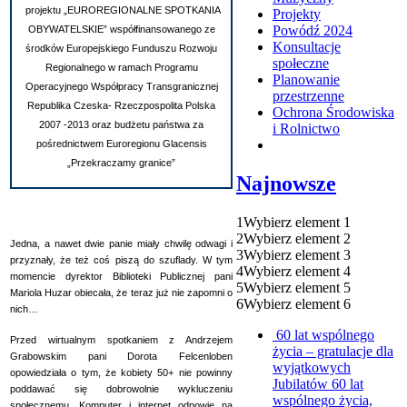
projektu „EUROREGIONALNE SPOTKANIA
Projekty
Powódź 2024
OBYWATELSKIE” współfinansowanego ze
Konsultacje
środków Europejskiego Funduszu Rozwoju
społeczne
Regionalnego w ramach Programu
Planowanie
Operacyjnego Współpracy Transgranicznej
przestrzenne
Republika Czeska- Rzeczpospolita Polska
Ochrona Środowiska
2007 -2013 oraz budżetu państwa za
i Rolnictwo
pośrednictwem Euroregionu Glacensis
„Przekraczamy granice”
Najnowsze
1
Wybierz element 1
2
Wybierz element 2
Jedna, a nawet dwie panie miały chwilę odwagi i
3
Wybierz element 3
przyznały, że też coś piszą do szuflady. W tym
4
Wybierz element 4
momencie dyrektor Biblioteki Publicznej pani
5
Wybierz element 5
Mariola Huzar obiecała, że teraz już nie zapomni o
6
Wybierz element 6
nich…
60 lat wspólnego
Przed wirtualnym spotkaniem z Andrzejem
życia – gratulacje dla
Grabowskim pani Dorota Felcenloben
wyjątkowych
opowiedziała o tym, że kobiety 50+ nie powinny
Jubilatów
60 lat
poddawać się dobrowolnie wykluczeniu
wspólnego życia,
społecznemu. Komputer i internet odpowie na