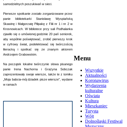
samodzielnych poszukiwań w sieci.
Pierwsze spotkanie zostało zorganizowane przez
panie bibliotekarki Stanisławę Wyspiańską
Skawinę i Małgorzatę Pilipakę z Filii nr 1 i nr 2 w
Krosnowicach. W bibliotece przy sali Podhalanka
zjawiło się o umówionej godzinie 20 pań seniorek,
aby wspólnie poświętować, zrobić pierwszy krok
w cyfrowy świat, podelektować się twórczością
literacką i spotkać się ze znanym aktorem
Andrzejem Grabowskim.
Menu
Na początek lokalne twórczynie słowa pisanego
panie Irena Nachorna i Grażyna Sobczak
Wszystkie
zaprezentowały swoje wiersze, także te z tomiku
Aktualności
„Moja babcia-mój dziadek pisze wiersze”, wydane
Koronawirus
w ramach
Wydarzenia
kulturalne
Oświata
Kultura
Mieszkaniec
Turysta
Wójt
Dolnośląski Festiwal
Muzyczny