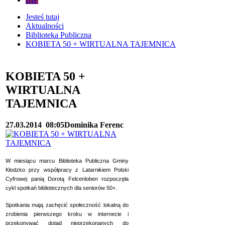
Jesteś tutaj
Aktualności
Biblioteka Publiczna
KOBIETA 50 + WIRTUALNA TAJEMNICA
KOBIETA 50 +
WIRTUALNA
TAJEMNICA
27.03.2014
08:05
Dominika Ferenc
W miesiącu marcu Biblioteka Publiczna Gminy
Kłodzko przy współpracy z Latarnikiem Polski
Cyfrowej panią Dorotą Felcenloben rozpoczęła
cykl spotkań bibliotecznych dla seniorów 50+.
Spotkania mają zachęcić społeczność lokalną do
zrobienia pierwszego kroku w internecie i
przekonywać dotąd nieprzekonanych do