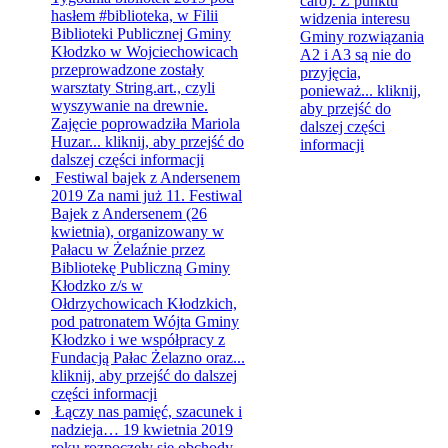
caro). Z punktu
hasłem #biblioteka, w Filii
widzenia interesu
Biblioteki Publicznej Gminy
Gminy rozwiązania
Kłodzko w Wojciechowicach
A2 i A3 są nie do
przeprowadzone zostały
przyjęcia,
warsztaty String.art., czyli
ponieważ...
kliknij,
wyszywanie na drewnie.
aby przejść do
Zajęcie poprowadziła Mariola
dalszej części
Huzar...
kliknij, aby przejść do
informacji
dalszej części informacji
Festiwal bajek z Andersenem
2019
Za nami już 11. Festiwal
Bajek z Andersenem (26
kwietnia), organizowany w
Pałacu w Żelaźnie przez
Bibliotekę Publiczną Gminy
Kłodzko z/s w
Ołdrzychowicach Kłodzkich,
pod patronatem Wójta Gminy
Kłodzko i we współpracy z
Fundacją Pałac Żelazno oraz...
kliknij, aby przejść do dalszej
części informacji
Łączy nas pamięć, szacunek i
nadzieja…
19 kwietnia 2019
roku rozpoczęły się obchody