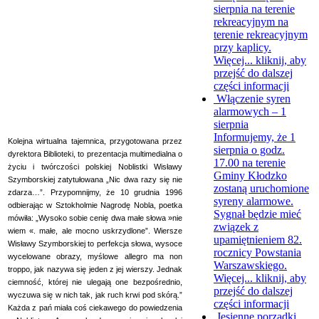
sierpnia na terenie
rekreacyjnym na
terenie rekreacyjnym
przy kaplicy.
Więcej...
kliknij, aby
przejść do dalszej
części informacji
Włączenie syren
alarmowych – 1
sierpnia
Informujemy, że 1
Kolejna wirtualna tajemnica, przygotowana przez
sierpnia o godz.
dyrektora Biblioteki, to prezentacja multimedialna o
17.00 na terenie
życiu i twórczości polskiej Noblistki Wisławy
Gminy Kłodzko
Szymborskiej zatytułowana „Nic dwa razy się nie
zostaną uruchomione
zdarza…”. Przypomnijmy, że 10 grudnia 1996
syreny alarmowe.
odbierając w Sztokholmie Nagrodę Nobla, poetka
Sygnał będzie mieć
mówiła: „Wysoko sobie cenię dwa małe słowa »nie
związek z
wiem «. małe, ale mocno uskrzydlone”. Wiersze
upamiętnieniem 82.
Wisławy Szymborskiej to perfekcja słowa, wysoce
rocznicy Powstania
wycelowane obrazy, myślowe allegro ma non
Warszawskiego.
troppo, jak nazywa się jeden z jej wierszy. Jednak
Więcej...
kliknij, aby
ciemność, której nie ulegają one bezpośrednio,
przejść do dalszej
wyczuwa się w nich tak, jak ruch krwi pod skórą.”
części informacji
Każda z pań miała coś ciekawego do powiedzenia
Jesienne porządki