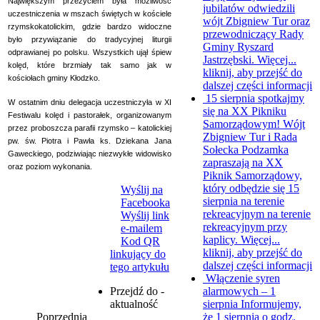
Największym przeżyciem była możliwość
jubilatów odwiedzili
uczestniczenia w mszach świętych w kościele
wójt Zbigniew Tur oraz
rzymskokatolickim, gdzie bardzo widoczne
przewodniczący Rady
było przywiązanie do tradycyjnej liturgii
Gminy Ryszard
odprawianej po polsku. Wszystkich ujął śpiew
Jastrzębski. Więcej...
kolęd, które brzmiały tak samo jak w
kliknij, aby przejść do
kościołach gminy Kłodzko.
dalszej części informacji
15 sierpnia spotkajmy
W ostatnim dniu delegacja uczestniczyła w XI
się na XX Pikniku
Festiwalu kolęd i pastorałek, organizowanym
Samorządowym!
Wójt
przez proboszcza parafii rzymsko – katolickiej
Zbigniew Tur i Rada
pw. św. Piotra i Pawła ks. Dziekana Jana
Sołecka Podzamka
Gaweckiego, podziwiając niezwykłe widowisko
zapraszają na XX
oraz poziom wykonania.
Piknik Samorządowy,
który odbędzie się 15
Wyślij na
sierpnia na terenie
Facebooka
rekreacyjnym na terenie
Wyślij link
rekreacyjnym przy
e-mailem
kaplicy. Więcej...
Kod QR
kliknij, aby przejść do
linkujący do
dalszej części informacji
tego artykułu
Włączenie syren
alarmowych – 1
Przejdź do -
sierpnia
Informujemy,
aktualność
że 1 sierpnia o godz.
Poprzednia