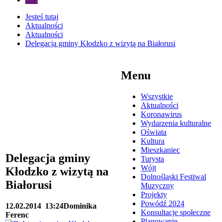
Jesteś tutaj
Aktualności
Aktualności
Delegacja gminy Kłodzko z wizytą na Białorusi
Menu
Wszystkie
Aktualności
Koronawirus
Wydarzenia kulturalne
Oświata
Kultura
Mieszkaniec
Delegacja gminy
Turysta
Wójt
Kłodzko z wizytą na
Dolnośląski Festiwal
Białorusi
Muzyczny
Projekty
Powódź 2024
12.02.2014
13:24
Dominika
Konsultacje społeczne
Ferenc
Planowanie