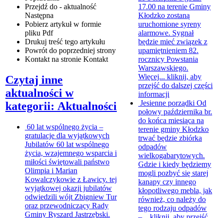
17.00 na terenie Gminy
Przejdź do - aktualność
Kłodzko zostaną
Następna
uruchomione syreny
Pobierz artykuł w formie
alarmowe. Sygnał
pliku
Pdf
będzie mieć związek z
Drukuj
treść tego artykułu
upamiętnieniem 82.
Powrót
do poprzedniej strony
rocznicy Powstania
Kontakt
na stronie Kontakt
Warszawskiego.
Więcej...
kliknij, aby
Czytaj inne
przejść do dalszej części
aktualności w
informacji
Jesienne porządki
Od
kategorii: Aktualności
połowy października br.
do końca miesiąca na
60 lat wspólnego życia –
terenie gminy Kłodzko
gratulacje dla wyjątkowych
trwać będzie zbiórka
Jubilatów
60 lat wspólnego
odpadów
życia, wzajemnego wsparcia i
wielkogabarytowych.
miłości świętowali państwo
Gdzie i kiedy będziemy
Olimpia i Marian
mogli pozbyć się starej
Kowalczykowie z Ławicy. tej
kanapy czy innego
wyjątkowej okazji jubilatów
kłopotliwego mebla, jak
odwiedzili wójt Zbigniew Tur
również, co należy do
oraz przewodniczący Rady
tego rodzaju odpadów
Gminy Ryszard Jastrzębski.
–...
kliknij, aby przejść