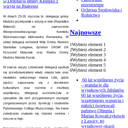
przestrzenne
Ochrona Środowiska i
Rolnictwo
W dniach 23-26 stycznia br. delegacja gminy
Kłodzko przebywała z wizytą w Iwie (Republika
Białoruś) na zaproszenie
Najnowsze
Wiceprzewodniczącego Komitetu
Wykonawczego Aleksandra Romaniuka. W
skład delegacji wchodzili Wójt Gminy Kłodzko
1
Wybierz element 1
Stanisław Longawa, dyrektor OKSiR GK
2
Wybierz element 2
Krzysztof Matysiak oraz Radna Gminy
3
Wybierz element 3
Kłodzko Mariola Kozak.
4
Wybierz element 4
5
Wybierz element 5
W trakcie wizyty członkowie delegacji spotkali
6
Wybierz element 6
się przedstawicielami władz miasta Iwie oraz
niedaleko położonego miasta Lida, gdzie
60 lat wspólnego życia
oprócz zapoznania się z dorobkiem
– gratulacje dla
kulturalnym oraz rozmów o możliwej
wyjątkowych Jubilatów
współpracy, delegacja uczestniczyła w
60 lat wspólnego życia,
specjalnie dla nich przygotowanym występie
wzajemnego wsparcia i
zorganizowanym przez dyrekcję i studentów
miłości świętowali
Państwowego Collegu Muzycznego. Na trasie
państwo Olimpia i
zwiedzania znalazła się również cerkiew i
Marian Kowalczykowie
meczet w Iwje.
z Ławicy. tej
wyjątkowej okazji