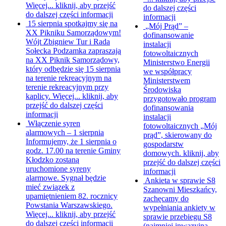
Więcej...
kliknij, aby przejść
do dalszej części
do dalszej części informacji
informacji
15 sierpnia spotkajmy się na
„Mój Prąd” –
XX Pikniku Samorządowym!
dofinansowanie
Wójt Zbigniew Tur i Rada
instalacji
Sołecka Podzamka zapraszają
fotowoltaicznych
na XX Piknik Samorządowy,
Ministerstwo Energii
który odbędzie się 15 sierpnia
we współpracy
na terenie rekreacyjnym na
Ministerstwem
terenie rekreacyjnym przy
Środowiska
kaplicy. Więcej...
kliknij, aby
przygotowało program
przejść do dalszej części
dofinansowania
informacji
instalacji
Włączenie syren
fotowoltaicznych „Mój
alarmowych – 1 sierpnia
prąd”, skierowany do
Informujemy, że 1 sierpnia o
gospodarstw
godz. 17.00 na terenie Gminy
domowych.
kliknij, aby
Kłodzko zostaną
przejść do dalszej części
uruchomione syreny
informacji
alarmowe. Sygnał będzie
Ankieta w sprawie S8
mieć związek z
Szanowni Mieszkańcy,
upamiętnieniem 82. rocznicy
zachęcamy do
Powstania Warszawskiego.
wypełniania ankiety w
Więcej...
kliknij, aby przejść
sprawie przebiegu S8
do dalszej części informacji
(najmniej inwazyjna