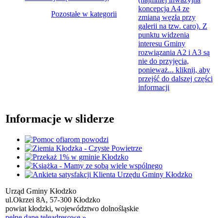
koncepcja A4 ze
Pozostałe w kategorii
zmianą węzła przy
galerii na tzw. caro). Z
punktu widzenia
interesu Gminy
rozwiązania A2 i A3 są
nie do przyjęcia,
ponieważ...
kliknij, aby
przejść do dalszej części
informacji
Informacje w sliderze
Urząd Gminy Kłodzko
ul.Okrzei 8A, 57-300 Kłodzko
powiat kłodzki, województwo dolnośląskie
pełne dane teleadresowe »