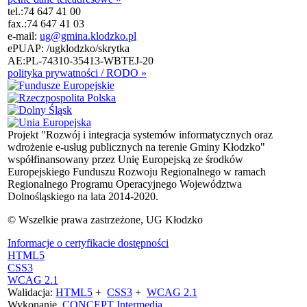
tel.:
74 647 41 00
fax.:
74 647 41 03
e-mail:
ug@gmina.klodzko.pl
ePUAP: /ugklodzko/skrytka
AE:PL-74310-35413-WBTEJ-20
polityka prywatności / RODO »
Projekt "Rozwój i integracja systemów informatycznych oraz
wdrożenie e-usług publicznych na terenie Gminy Kłodzko"
współfinansowany przez Unię Europejską ze środków
Europejskiego Funduszu Rozwoju Regionalnego w ramach
Regionalnego Programu Operacyjnego Województwa
Dolnośląskiego na lata 2014-2020.
© Wszelkie prawa zastrzeżone, UG Kłodzko
Informacje o certyfikacie dostępności
HTML5
CSS3
WCAG 2.1
Walidacja:
HTML5
+
CSS3
+
WCAG 2.1
Wykonanie
CONCEPT
Intermedia