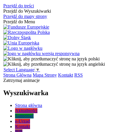
Przejdź do treści
Przejdź do Wyszukiwarki
Przejdź do mapy strony
Przejdź do Menu
Select Language
▼
Strona Główna
Mapa Strony
Kontakt
RSS
Zatrzymaj animacje
Wyszukiwarka
Strona główna
Aktualności
Samorząd
e-Urząd
Kontakt
BIP