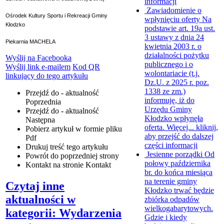
informacji
Zawiadomienie o
Ośrodek Kultury Sportu i Rekreacji Gminy
wpłynięciu oferty
Na
Kłodzko
podstawie art. 19a ust.
3 ustawy z dnia 24
Piekarnia MACHELA
kwietnia 2003 r. o
działalności pożytku
Wyślij na Facebooka
publicznego i o
Wyślij link e-mailem
Kod QR
wolontariacie (t.j.
linkujący do tego artykułu
Dz.U. z 2025 r. poz.
1338 ze zm.)
Przejdź do - aktualność
informuję, iż do
Poprzednia
Urzędu Gminy
Przejdź do - aktualność
Kłodzko wpłynęła
Następna
oferta. Więcej...
kliknij,
Pobierz artykuł w formie pliku
aby przejść do dalszej
Pdf
części informacji
Drukuj
treść tego artykułu
Jesienne porządki
Od
Powrót
do poprzedniej strony
połowy października
Kontakt
na stronie Kontakt
br. do końca miesiąca
na terenie gminy
Czytaj inne
Kłodzko trwać będzie
aktualności w
zbiórka odpadów
wielkogabarytowych.
kategorii: Wydarzenia
Gdzie i kiedy