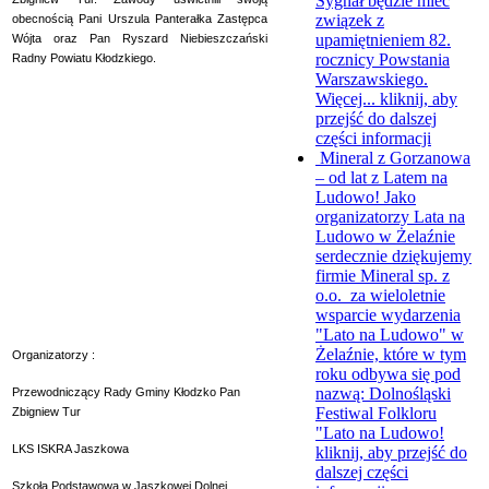
Sygnał będzie mieć
związek z
obecnością Pani Urszula Panterałka Zastępca
upamiętnieniem 82.
Wójta oraz Pan Ryszard Niebieszczański
rocznicy Powstania
Radny Powiatu Kłodzkiego.
Warszawskiego.
Więcej...
kliknij, aby
przejść do dalszej
części informacji
Mineral z Gorzanowa
– od lat z Latem na
Ludowo!
Jako
organizatorzy Lata na
Ludowo w Żelaźnie
serdecznie dziękujemy
firmie Mineral sp. z
o.o. za wieloletnie
wsparcie wydarzenia
"Lato na Ludowo" w
Żelaźnie, które w tym
Organizatorzy :
roku odbywa się pod
nazwą: Dolnośląski
Przewodniczący Rady Gminy Kłodzko Pan
Festiwal Folkloru
Zbigniew Tur
"Lato na Ludowo!
LKS ISKRA Jaszkowa
kliknij, aby przejść do
dalszej części
Szkoła Podstawowa w Jaszkowej Dolnej