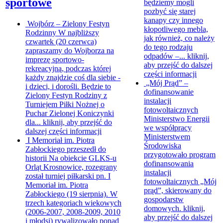
sportowe
będziemy mogli
pozbyć się starej
kanapy czy innego
Wojbórz – Zielony Festyn
kłopotliwego mebla,
Rodzinny
W najbliższy
jak również, co należy
czwartek (20 czerwca)
do tego rodzaju
zapraszamy do Wojborza na
odpadów –...
kliknij,
imprezę sportowo-
aby przejść do dalszej
rekreacyjną, podczas której
części informacji
każdy znajdzie coś dla siebie -
„Mój Prąd” –
i dzieci, i dorośli. Będzie to
dofinansowanie
Zielony Festyn Rodziny z
instalacji
Turniejem Piłki Nożnej o
fotowoltaicznych
Puchar Zielonej Koniczynki
Ministerstwo Energii
dla...
kliknij, aby przejść do
we współpracy
dalszej części informacji
Ministerstwem
I Memoriał im. Piotra
Środowiska
Zabłockiego przeszedł do
przygotowało program
historii
Na obiekcie GLKS-u
dofinansowania
Orląt Krosnowice, rozegrany
instalacji
został turniej piłkarski pn. I
fotowoltaicznych „Mój
Memoriał im. Piotra
prąd”, skierowany do
Zabłockiego (19 sierpnia). W
gospodarstw
trzech kategoriach wiekowych
domowych.
kliknij,
(2006-2007, 2008-2009, 2010
aby przejść do dalszej
i młodsi) rywalizowało ponad