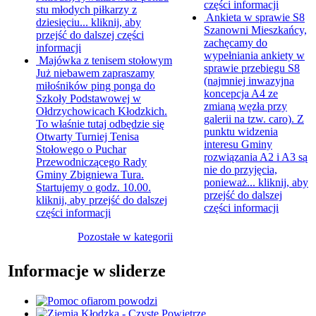
części informacji
stu młodych piłkarzy z
Ankieta w sprawie S8
dziesięciu...
kliknij, aby
Szanowni Mieszkańcy,
przejść do dalszej części
zachęcamy do
informacji
wypełniania ankiety w
Majówka z tenisem stołowym
sprawie przebiegu S8
Już niebawem zapraszamy
(najmniej inwazyjna
miłośników ping ponga do
koncepcja A4 ze
Szkoły Podstawowej w
zmianą węzła przy
Ołdrzychowicach Kłodzkich.
galerii na tzw. caro). Z
To właśnie tutaj odbędzie się
punktu widzenia
Otwarty Turniej Tenisa
interesu Gminy
Stołowego o Puchar
rozwiązania A2 i A3 są
Przewodniczącego Rady
nie do przyjęcia,
Gminy Zbigniewa Tura.
ponieważ...
kliknij, aby
Startujemy o godz. 10.00.
przejść do dalszej
kliknij, aby przejść do dalszej
części informacji
części informacji
Pozostałe w kategorii
Informacje w sliderze