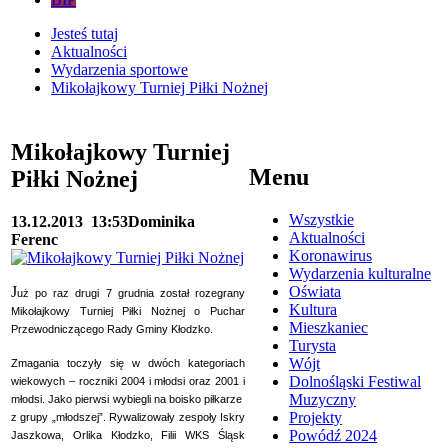
Jesteś tutaj
Aktualności
Wydarzenia sportowe
Mikołajkowy Turniej Piłki Nożnej
Mikołajkowy Turniej
Menu
Piłki Nożnej
Wszystkie
13.12.2013
13:53
Dominika
Aktualności
Ferenc
Koronawirus
Wydarzenia kulturalne
J
Oświata
uż po raz drugi 7 grudnia został rozegrany
Kultura
Mikołajkowy Turniej Piłki Nożnej o Puchar
Mieszkaniec
Przewodniczącego Rady Gminy Kłodzko.
Turysta
Wójt
Zmagania toczyły się w dwóch kategoriach
Dolnośląski Festiwal
wiekowych – roczniki 2004 i młodsi oraz 2001 i
Muzyczny
młodsi. Jako pierwsi wybiegli na boisko piłkarze
Projekty
z grupy „młodszej”. Rywalizowały zespoły Iskry
Powódź 2024
Jaszkowa, Orlika Kłodzko, Filii WKS Śląsk