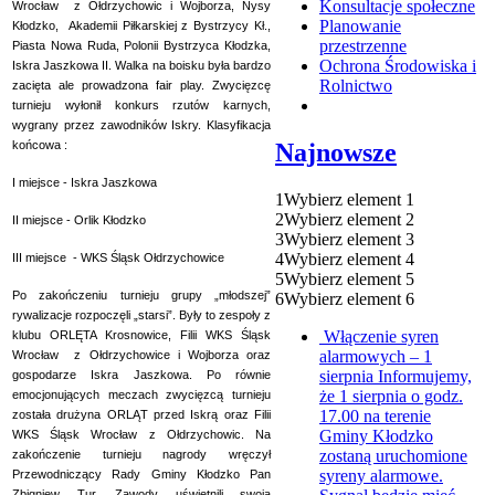
Konsultacje społeczne
Wrocław z Ołdrzychowic i Wojborza, Nysy
Planowanie
Kłodzko, Akademii Piłkarskiej z Bystrzycy Kł.,
przestrzenne
Piasta Nowa Ruda, Polonii Bystrzyca Kłodzka,
Ochrona Środowiska i
Iskra Jaszkowa II. Walka na boisku była bardzo
Rolnictwo
zacięta ale prowadzona fair play. Zwycięzcę
turnieju wyłonił konkurs rzutów karnych,
wygrany przez zawodników Iskry. Klasyfikacja
Najnowsze
końcowa :
I miejsce - Iskra Jaszkowa
1
Wybierz element 1
2
Wybierz element 2
II miejsce - Orlik Kłodzko
3
Wybierz element 3
4
Wybierz element 4
III miejsce - WKS Śląsk Ołdrzychowice
5
Wybierz element 5
Po zakończeniu turnieju grupy „młodszej”
6
Wybierz element 6
rywalizacje rozpoczęli „starsi”. Były to zespoły z
Włączenie syren
klubu ORLĘTA Krosnowice, Filii WKS Śląsk
alarmowych – 1
Wrocław z Ołdrzychowice i Wojborza oraz
sierpnia
Informujemy,
gospodarze Iskra Jaszkowa. Po równie
że 1 sierpnia o godz.
emocjonujących meczach zwycięzcą turnieju
17.00 na terenie
została drużyna ORLĄT przed Iskrą oraz Filii
Gminy Kłodzko
WKS Śląsk Wrocław z Ołdrzychowic. Na
zostaną uruchomione
zakończenie turnieju nagrody wręczył
syreny alarmowe.
Przewodniczący Rady Gminy Kłodzko Pan
Zbigniew Tur. Zawody uświetnili swoją