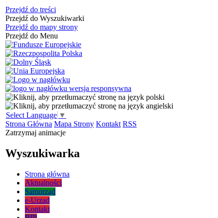
Przejdź do treści
Przejdź do Wyszukiwarki
Przejdź do mapy strony
Przejdź do Menu
Select Language
▼
Strona Główna
Mapa Strony
Kontakt
RSS
Zatrzymaj animacje
Wyszukiwarka
Strona główna
Aktualności
Samorząd
e-Urząd
Kontakt
BIP