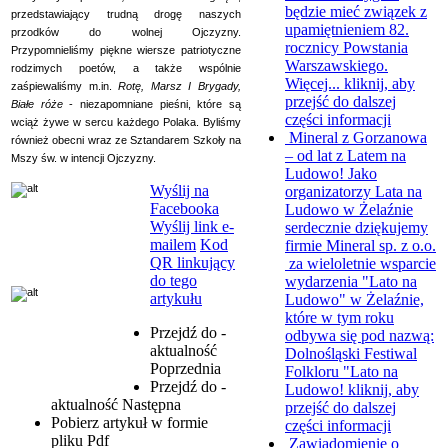
będzie mieć związek z
przedstawiający trudną drogę naszych
upamiętnieniem 82.
przodków do wolnej Ojczyzny.
rocznicy Powstania
Przypomnieliśmy piękne wiersze patriotyczne
Warszawskiego.
rodzimych poetów, a także wspólnie
Więcej...
kliknij, aby
zaśpiewaliśmy m.in.
Rotę, Marsz I Brygady,
przejść do dalszej
Białe róże
- niezapomniane pieśni, które są
części informacji
wciąż żywe w sercu każdego Polaka. Byliśmy
Mineral z Gorzanowa
również obecni wraz ze Sztandarem Szkoły na
– od lat z Latem na
Mszy św. w intencji Ojczyzny.
Ludowo!
Jako
Wyślij na
organizatorzy Lata na
Facebooka
Ludowo w Żelaźnie
Wyślij link e-
serdecznie dziękujemy
mailem
Kod
firmie Mineral sp. z o.o.
QR linkujący
za wieloletnie wsparcie
do tego
wydarzenia "Lato na
artykułu
Ludowo" w Żelaźnie,
które w tym roku
Przejdź do -
odbywa się pod nazwą:
aktualność
Dolnośląski Festiwal
Poprzednia
Folkloru "Lato na
Przejdź do -
Ludowo!
kliknij, aby
aktualność
Następna
przejść do dalszej
Pobierz artykuł w formie
części informacji
pliku
Pdf
Zawiadomienie o