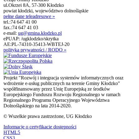
ul.Okrzei 8A, 57-300 Kłodzko
powiat kłodzki, województwo dolnośląskie
pełne dane teleadresowe »
tel.:
74 647 41 00
fax.:
74 647 41 03
e-mail:
ug@gmina.klodzko.pl
ePUAP: /ugklodzko/skrytka
AE:PL-74310-35413-WBTEJ-20
polityka prywatności / RODO »
Projekt "Rozwój i integracja systemów informatycznych oraz
wdrożenie e-usług publicznych na terenie Gminy Kłodzko"
współfinansowany przez Unię Europejską ze środków
Europejskiego Funduszu Rozwoju Regionalnego w ramach
Regionalnego Programu Operacyjnego Województwa
Dolnośląskiego na lata 2014-2020.
© Wszelkie prawa zastrzeżone, UG Kłodzko
Informacje o certyfikacie dostępności
HTML5
CSS3