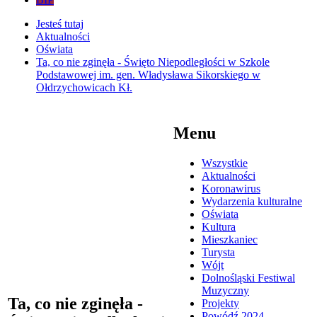
Jesteś tutaj
Aktualności
Oświata
Ta, co nie zginęła - Święto Niepodległości w Szkole
Podstawowej im. gen. Władysława Sikorskiego w
Ołdrzychowicach Kł.
Menu
Wszystkie
Aktualności
Koronawirus
Wydarzenia kulturalne
Oświata
Kultura
Mieszkaniec
Turysta
Wójt
Dolnośląski Festiwal
Muzyczny
Ta, co nie zginęła -
Projekty
Powódź 2024