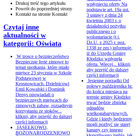
Drukuj
treść tego artykułu
wpłynięciu oferty
Na
Powrót
do poprzedniej strony
podstawie art. 19a ust.
Kontakt
na stronie Kontakt
3 ustawy z dnia 24
kwietnia 2003 r. o
Czytaj inne
działalności pożytku
publicznego i o
aktualności w
wolontariacie (t.j.
kategorii: Oświata
Dz.U. z 2025 r. poz.
1338 ze zm.) informuję,
iż do Urzędu Gminy
W trosce o bezpieczeństwo
Kłodzko wpłynęła
Bezpieczne ferie zimowe to
oferta. Więcej...
kliknij,
temat spotkania, które miało
aby przejść do dalszej
miejsce 23 stycznia w Szkole
części informacji
Podstawowej w
Jesienne porządki
Od
Krosnowicach. Dzielnicowi
połowy października br.
Emil Kowalski i Dominik
do końca miesiąca na
Denys opowiadali o
terenie gminy Kłodzko
bezpiecznych miejscach do
trwać będzie zbiórka
zimowych zabaw, rozsądnym
odpadów
korzystaniu ze stoków...
wielkogabarytowych.
kliknij, aby przejść do dalszej
Gdzie i kiedy będziemy
części informacji
mogli pozbyć się starej
JASEŁKOWO,
kanapy czy innego
BOŻONARODZENIOWO
kłopotliwego mebla, jak