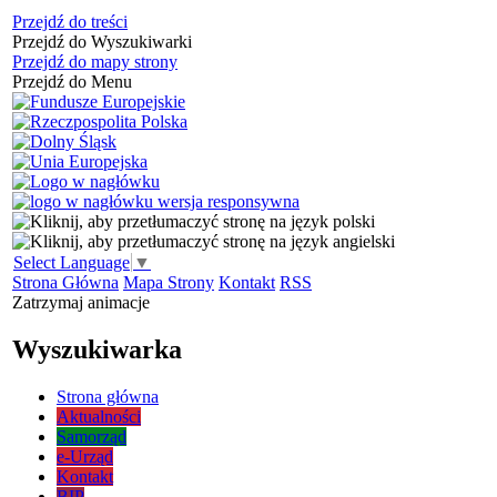
Przejdź do treści
Przejdź do Wyszukiwarki
Przejdź do mapy strony
Przejdź do Menu
Select Language
▼
Strona Główna
Mapa Strony
Kontakt
RSS
Zatrzymaj animacje
Wyszukiwarka
Strona główna
Aktualności
Samorząd
e-Urząd
Kontakt
BIP