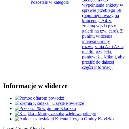
Pozostałe w kategorii
wypełniania ankiety w
sprawie przebiegu S8
(najmniej inwazyjna
koncepcja A4 ze
zmianą węzła przy
galerii na tzw. caro). Z
punktu widzenia
interesu Gminy
rozwiązania A2 i A3 są
nie do przyjęcia,
ponieważ...
kliknij, aby
przejść do dalszej
części informacji
Informacje w sliderze
Urząd Gminy Kłodzko