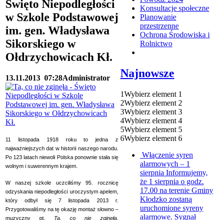
Święto Niepodległości
Konsultacje społeczne
w Szkole Podstawowej
Planowanie
przestrzenne
im. gen. Władysława
Ochrona Środowiska i
Sikorskiego w
Rolnictwo
Ołdrzychowicach Kł.
Najnowsze
13.11.2013
07:28
Administrator
1
Wybierz element 1
2
Wybierz element 2
3
Wybierz element 3
4
Wybierz element 4
5
Wybierz element 5
6
Wybierz element 6
11 listopada 1918 roku to jedna z
najważniejszych dat w historii naszego narodu.
Włączenie syren
Po 123 latach niewoli Polska ponownie stała się
alarmowych – 1
wolnym i suwerennym krajem.
sierpnia
Informujemy,
że 1 sierpnia o godz.
W naszej szkole uczciliśmy 95. rocznicę
17.00 na terenie Gminy
odzyskania niepodległości uroczystym apelem,
Kłodzko zostaną
który odbył się 7 listopada 2013 r.
uruchomione syreny
Przygotowaliśmy na tę okazję montaż słowno –
alarmowe. Sygnał
muzyczny pt.
Ta, co nie zginęła
,