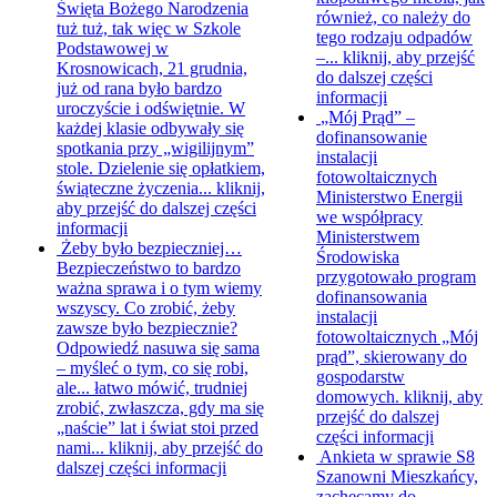
Święta Bożego Narodzenia
również, co należy do
tuż tuż, tak więc w Szkole
tego rodzaju odpadów
Podstawowej w
–...
kliknij, aby przejść
Krosnowicach, 21 grudnia,
do dalszej części
już od rana było bardzo
informacji
uroczyście i odświętnie. W
„Mój Prąd” –
każdej klasie odbywały się
dofinansowanie
spotkania przy „wigilijnym”
instalacji
stole. Dzielenie się opłatkiem,
fotowoltaicznych
świąteczne życzenia...
kliknij,
Ministerstwo Energii
aby przejść do dalszej części
we współpracy
informacji
Ministerstwem
Żeby było bezpieczniej…
Środowiska
Bezpieczeństwo to bardzo
przygotowało program
ważna sprawa i o tym wiemy
dofinansowania
wszyscy. Co zrobić, żeby
instalacji
zawsze było bezpiecznie?
fotowoltaicznych „Mój
Odpowiedź nasuwa się sama
prąd”, skierowany do
– myśleć o tym, co się robi,
gospodarstw
ale... łatwo mówić, trudniej
domowych.
kliknij, aby
zrobić, zwłaszcza, gdy ma się
przejść do dalszej
„naście” lat i świat stoi przed
części informacji
nami...
kliknij, aby przejść do
Ankieta w sprawie S8
dalszej części informacji
Szanowni Mieszkańcy,
zachęcamy do