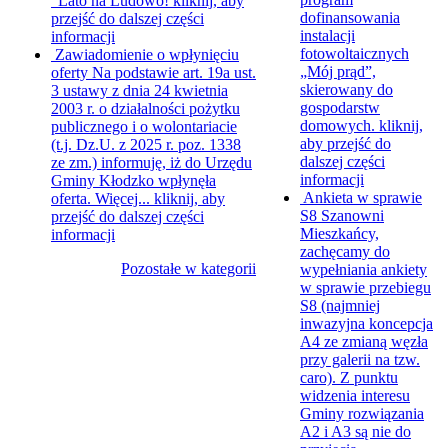
"Lato na Ludowo!
kliknij, aby
dofinansowania
przejść do dalszej części
instalacji
informacji
fotowoltaicznych
Zawiadomienie o wpłynięciu
„Mój prąd”,
oferty
Na podstawie art. 19a ust.
skierowany do
3 ustawy z dnia 24 kwietnia
gospodarstw
2003 r. o działalności pożytku
domowych.
kliknij,
publicznego i o wolontariacie
aby przejść do
(t.j. Dz.U. z 2025 r. poz. 1338
dalszej części
ze zm.) informuję, iż do Urzędu
informacji
Gminy Kłodzko wpłynęła
Ankieta w sprawie
oferta. Więcej...
kliknij, aby
S8
Szanowni
przejść do dalszej części
Mieszkańcy,
informacji
zachęcamy do
Pozostałe w kategorii
wypełniania ankiety
w sprawie przebiegu
S8 (najmniej
inwazyjna koncepcja
A4 ze zmianą węzła
przy galerii na tzw.
caro). Z punktu
widzenia interesu
Gminy rozwiązania
A2 i A3 są nie do