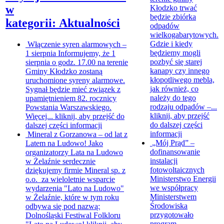
w
Kłodzko trwać
będzie zbiórka
kategorii: Aktualności
odpadów
wielkogabarytowych.
Gdzie i kiedy
Włączenie syren alarmowych –
będziemy mogli
1 sierpnia
Informujemy, że 1
pozbyć się starej
sierpnia o godz. 17.00 na terenie
kanapy czy innego
Gminy Kłodzko zostaną
kłopotliwego mebla,
uruchomione syreny alarmowe.
jak również, co
Sygnał będzie mieć związek z
należy do tego
upamiętnieniem 82. rocznicy
rodzaju odpadów –...
Powstania Warszawskiego.
kliknij, aby przejść
Więcej...
kliknij, aby przejść do
do dalszej części
dalszej części informacji
informacji
Mineral z Gorzanowa – od lat z
„Mój Prąd” –
Latem na Ludowo!
Jako
dofinansowanie
organizatorzy Lata na Ludowo
instalacji
w Żelaźnie serdecznie
fotowoltaicznych
dziękujemy firmie Mineral sp. z
Ministerstwo Energii
o.o. za wieloletnie wsparcie
we współpracy
wydarzenia "Lato na Ludowo"
Ministerstwem
w Żelaźnie, które w tym roku
Środowiska
odbywa się pod nazwą:
przygotowało
Dolnośląski Festiwal Folkloru
program