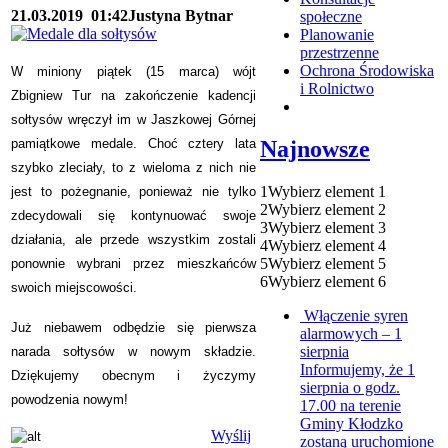
21.03.2019
01:42
Justyna Bytnar
społeczne
Planowanie
przestrzenne
Ochrona Środowiska
W miniony piątek (15 marca) wójt
i Rolnictwo
Zbigniew Tur na zakończenie kadencji
sołtysów wręczył im w Jaszkowej Górnej
Najnowsze
pamiątkowe medale. Choć cztery lata
szybko zleciały, to z wieloma z nich nie
1
Wybierz element 1
jest to pożegnanie, ponieważ nie tylko
2
Wybierz element 2
zdecydowali się kontynuować swoje
3
Wybierz element 3
działania, ale przede wszystkim zostali
4
Wybierz element 4
5
Wybierz element 5
ponownie wybrani przez mieszkańców
6
Wybierz element 6
swoich miejscowości.
Włączenie syren
Już niebawem odbędzie się pierwsza
alarmowych – 1
sierpnia
narada sołtysów w nowym składzie.
Informujemy, że 1
Dziękujemy obecnym i życzymy
sierpnia o godz.
powodzenia nowym!
17.00 na terenie
Gminy Kłodzko
Wyślij
zostaną uruchomione