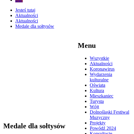
Jesteś tutaj
Aktualności
Aktualności
Medale dla sołtysów
Menu
Wszystkie
Aktualności
Koronawirus
Wydarzenia
kulturalne
Oświata
Kultura
Mieszkaniec
Turysta
Wójt
Dolnośląski Festiwal
Muzyczny
Projekty
Medale dla sołtysów
Powódź 2024
Konsultacje