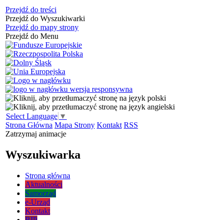
Przejdź do treści
Przejdź do Wyszukiwarki
Przejdź do mapy strony
Przejdź do Menu
Select Language
▼
Strona Główna
Mapa Strony
Kontakt
RSS
Zatrzymaj animacje
Wyszukiwarka
Strona główna
Aktualności
Samorząd
e-Urząd
Kontakt
BIP