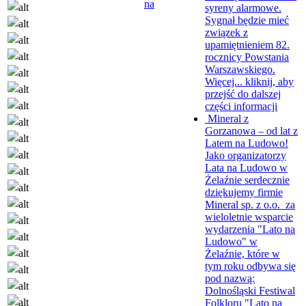
na
syreny alarmowe.
Sygnał będzie mieć
związek z
upamiętnieniem 82.
rocznicy Powstania
Warszawskiego.
Więcej...
kliknij, aby
przejść do dalszej
części informacji
Mineral z
Gorzanowa – od lat z
Latem na Ludowo!
Jako organizatorzy
Lata na Ludowo w
Żelaźnie serdecznie
dziękujemy firmie
Mineral sp. z o.o. za
wieloletnie wsparcie
wydarzenia "Lato na
Ludowo" w
Żelaźnie, które w
tym roku odbywa się
pod nazwą:
Dolnośląski Festiwal
Folkloru "Lato na