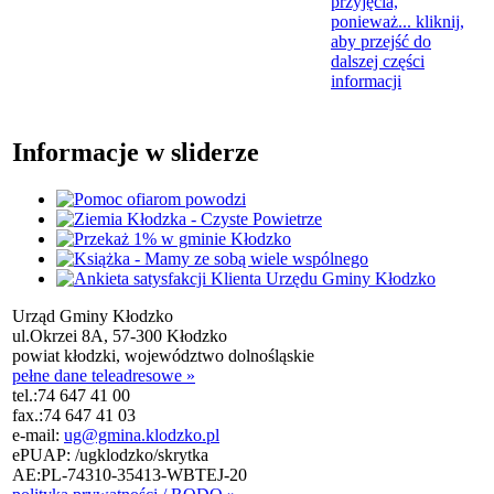
przyjęcia,
ponieważ...
kliknij,
aby przejść do
dalszej części
informacji
Informacje w sliderze
Urząd Gminy Kłodzko
ul.Okrzei 8A, 57-300 Kłodzko
powiat kłodzki, województwo dolnośląskie
pełne dane teleadresowe »
tel.:
74 647 41 00
fax.:
74 647 41 03
e-mail:
ug@gmina.klodzko.pl
ePUAP: /ugklodzko/skrytka
AE:PL-74310-35413-WBTEJ-20