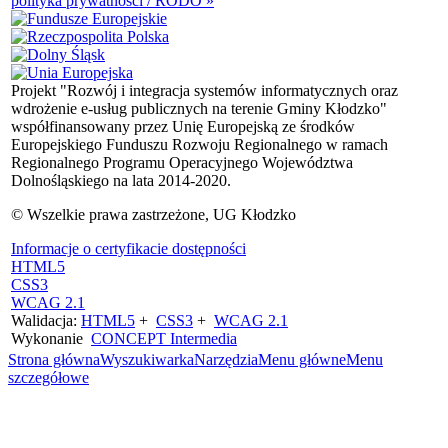
polityka prywatności / RODO »
Projekt "Rozwój i integracja systemów informatycznych oraz
wdrożenie e-usług publicznych na terenie Gminy Kłodzko"
współfinansowany przez Unię Europejską ze środków
Europejskiego Funduszu Rozwoju Regionalnego w ramach
Regionalnego Programu Operacyjnego Województwa
Dolnośląskiego na lata 2014-2020.
© Wszelkie prawa zastrzeżone, UG Kłodzko
Informacje o certyfikacie dostępności
HTML5
CSS3
WCAG 2.1
Walidacja:
HTML5
+
CSS3
+
WCAG 2.1
Wykonanie
CONCEPT
Intermedia
Strona główna
Wyszukiwarka
Narzędzia
Menu główne
Menu
szczegółowe