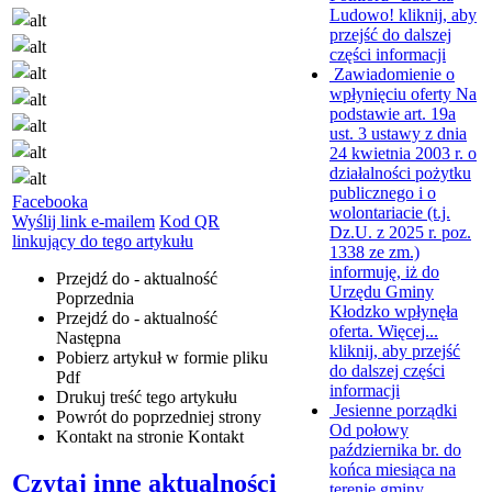
Ludowo!
kliknij, aby
przejść do dalszej
części informacji
Zawiadomienie o
wpłynięciu oferty
Na
podstawie art. 19a
ust. 3 ustawy z dnia
24 kwietnia 2003 r. o
działalności pożytku
publicznego i o
Facebooka
wolontariacie (t.j.
Wyślij link e-mailem
Kod QR
Dz.U. z 2025 r. poz.
linkujący do tego artykułu
1338 ze zm.)
informuję, iż do
Przejdź do - aktualność
Urzędu Gminy
Poprzednia
Kłodzko wpłynęła
Przejdź do - aktualność
oferta. Więcej...
Następna
kliknij, aby przejść
Pobierz artykuł w formie pliku
do dalszej części
Pdf
informacji
Drukuj
treść tego artykułu
Jesienne porządki
Powrót
do poprzedniej strony
Od połowy
Kontakt
na stronie Kontakt
października br. do
końca miesiąca na
Czytaj inne aktualności
terenie gminy