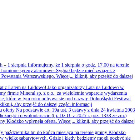
 – 1 sierpnia
Informujemy, że 1 sierpnia o godz. 17.00 na terenie
homione syreny alarmowe. Sygnał będzie mieć związek z
y Powstania Warszawskiego. Więcej...
kliknij, aby przejść do dalszej
lat z Latem na Ludowo!
Jako organizatorzy Lata na Ludowo w
my firmie Mineral sp. z o.o. za wieloletnie wsparcie wydarzenia
e, które w tym roku odbywa się pod nazwą: Dolnośląski Festiwal
kliknij, aby przejść do dalszej części informacji
u oferty
Na podstawie art. 19a ust. 3 ustawy z dnia 24 kwietnia 2003
licznego i o wolontariacie (t.j. Dz.U. z 2025 r. poz. 1338 ze zm.)
ny Kłodzko wpłynęła oferta. Więcej...
kliknij, aby przejść do dalszej
 października br. do końca miesiąca na terenie gminy Kłodzko
ów wielkogabarytowych. Gdzie i kiedy będziemy mogli pozbyć się