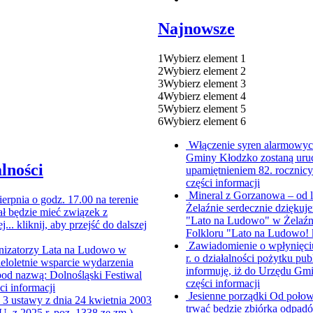
Najnowsze
1
Wybierz element 1
2
Wybierz element 2
3
Wybierz element 3
4
Wybierz element 4
5
Wybierz element 5
6
Wybierz element 6
Włączenie syren alarmowych
Gminy Kłodzko zostaną uruc
lności
upamiętnieniem 82. rocznic
części informacji
Mineral z Gorzanowa – od 
ierpnia o godz. 17.00 na terenie
Żelaźnie serdecznie dziękuje
ł będzie mieć związek z
"Lato na Ludowo" w Żelaźni
j...
kliknij, aby przejść do dalszej
Folkloru "Lato na Ludowo!
Zawiadomienie o wpłynięci
nizatorzy Lata na Ludowo w
r. o działalności pożytku pub
ieloletnie wsparcie wydarzenia
informuję, iż do Urzędu Gmi
od nazwą: Dolnośląski Festiwal
części informacji
ści informacji
Jesienne porządki
Od połowy
. 3 ustawy z dnia 24 kwietnia 2003
trwać będzie zbiórka odpad
.U. z 2025 r. poz. 1338 ze zm.)