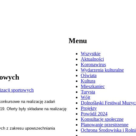
Menu
Wszystkie
Aktualności
Koronawirus
Wydarzenia kulturalne
Oświata
towych
Kultura
Mieszkaniec
Turysta
Wójt
konkursowe na realizację zadań
Dolnośląski Festiwal Muzyc
Projekty
19. Oferty były składane na realizację
Powódź 2024
Konsultacje społeczne
Planowanie przestrzenne
nych z zakresu upowszechniania
Ochrona Środowiska i Roln