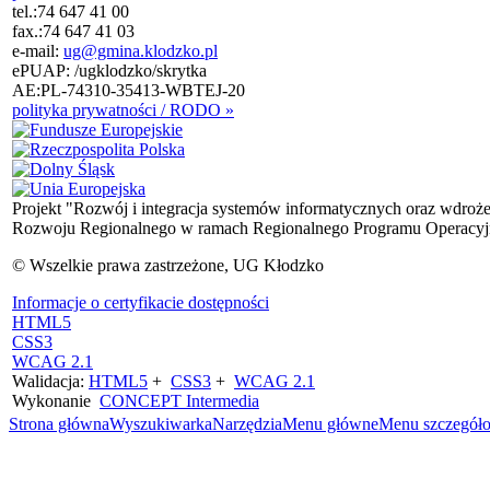
tel.:
74 647 41 00
fax.:
74 647 41 03
e-mail:
ug@gmina.klodzko.pl
ePUAP: /ugklodzko/skrytka
AE:PL-74310-35413-WBTEJ-20
polityka prywatności / RODO »
Projekt "Rozwój i integracja systemów informatycznych oraz wdroż
Rozwoju Regionalnego w ramach Regionalnego Programu Operacyjn
© Wszelkie prawa zastrzeżone, UG Kłodzko
Informacje o certyfikacie dostępności
HTML5
CSS3
WCAG 2.1
Walidacja:
HTML5
+
CSS3
+
WCAG 2.1
Wykonanie
CONCEPT
Intermedia
Strona główna
Wyszukiwarka
Narzędzia
Menu główne
Menu szczegół