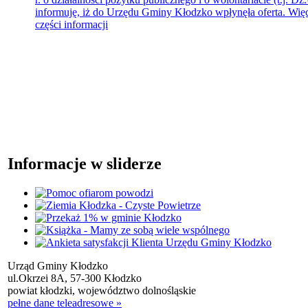
informuję, iż do Urzędu Gminy Kłodzko wpłynęła oferta. Więc
części informacji
Informacje w sliderze
Urząd Gminy Kłodzko
ul.Okrzei 8A, 57-300 Kłodzko
powiat kłodzki, województwo dolnośląskie
pełne dane teleadresowe »