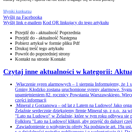
Wyniki konkursu
Wyślij na Facebooka
Wyślij link e-mailem
Kod QR linkujący do tego artykułu
Przejdź do - aktualność
Poprzednia
Przejdź do - aktualność
Następna
Pobierz artykuł w formie pliku
Pdf
Drukuj
treść tego artykułu
Powrót
do poprzedniej strony
Kontakt
na stronie Kontakt
Czytaj inne aktualności w kategorii: Aktua
Włączenie syren alarmowych – 1 sierpnia
Informujemy, że 1 s
Gminy Kłodzko zostaną uruchomione syreny alarmowe. Sygna
upamiętnieniem 82. rocznicy Powstania Warszawskiego. Więce
części informacji
Mineral z Gorzanowa – od lat z Latem na Ludowo!
Jako orga
Żelaźnie serdecznie dziękujemy firmie Mineral sp. z o.o. za w
"Lato na Ludowo" w Żelaźnie, które w tym roku odbywa się p
Folkloru "Lato na Ludowo!
kliknij, aby przejść do dalszej czę
Zawiadomienie o wpłynięciu oferty
Na podstawie art. 19a ust
r. o działalności pożytku publicznego i o wolontariacie (t.j. Dz