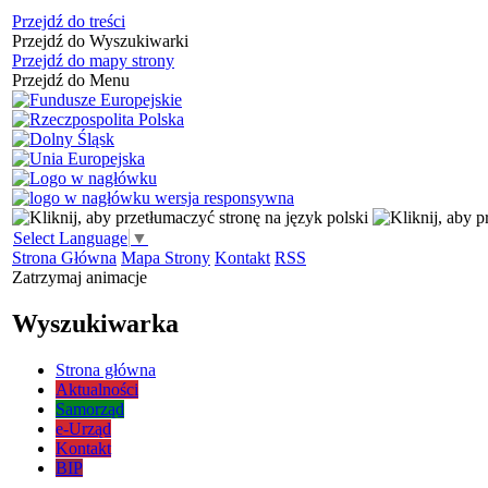
Przejdź do treści
Przejdź do Wyszukiwarki
Przejdź do mapy strony
Przejdź do Menu
Select Language
▼
Strona Główna
Mapa Strony
Kontakt
RSS
Zatrzymaj animacje
Wyszukiwarka
Strona główna
Aktualności
Samorząd
e-Urząd
Kontakt
BIP