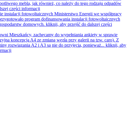
opotliwego mebla, jak również, co należy do tego rodzaju odpadów
lszej części informacji
e instalacji fotowoltaicznych
Ministerstwo Energii we współpracy
rzygotowało program dofinansowania instalacji fotowoltaicznych
 gospodarstw domowych.
kliknij, aby przejść do dalszej części
wni Mieszkańcy, zachęcamy do wypełniania ankiety w sprawie
zyjna koncepcja A4 ze zmianą węzła przy galerii na tzw. caro). Z
iny rozwiązania A2 i A3 są nie do przyjęcia, ponieważ...
kliknij, aby
ormacji