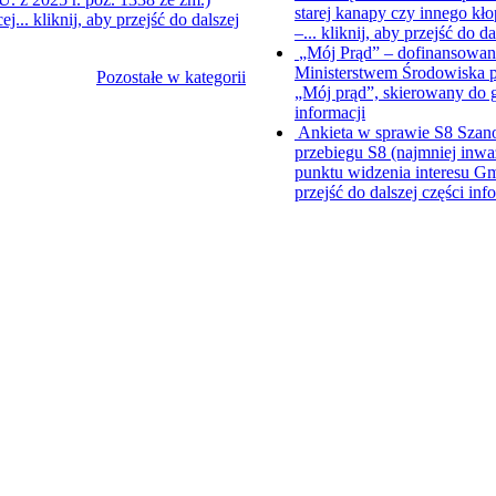
starej kanapy czy innego kł
ej...
kliknij, aby przejść do dalszej
–...
kliknij, aby przejść do da
„Mój Prąd” – dofinansowani
Ministerstwem Środowiska p
Pozostałe w kategorii
„Mój prąd”, skierowany do
informacji
Ankieta w sprawie S8
Szano
przebiegu S8 (najmniej inwa
punktu widzenia interesu Gm
przejść do dalszej części inf