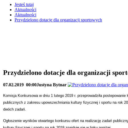
Jesteś tutaj
Aktualności
Aktualności
Przydzielono dotacje dla organizacji sportowych
Przydzielono dotacje dla organizacji spor
07.02.2019
00:00
Justyna Bytnar
Komisja Konkursowa w dniu 1 lutego 2019 r. przeprowadziła postepowanie 
publicznych z zakresu upowszechniania kultury fizycznej i sportu na rok 20
dwóch zadań.
Ogłoszenie wyników otwartego konkursu ofert na realizację zadań publicz
kultury fizycznej i sportu na rok 2019 znajduje się w linku poniżej.