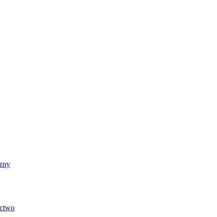
zny
ictwo