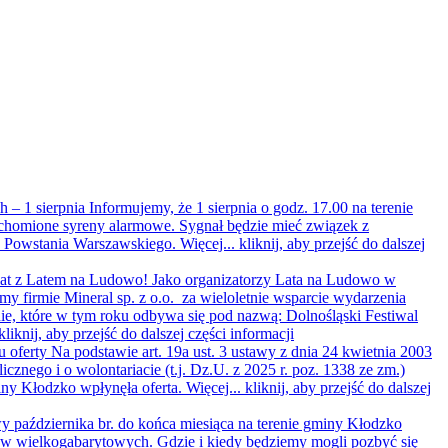
 – 1 sierpnia
Informujemy, że 1 sierpnia o godz. 17.00 na terenie
homione syreny alarmowe. Sygnał będzie mieć związek z
y Powstania Warszawskiego. Więcej...
kliknij, aby przejść do dalszej
lat z Latem na Ludowo!
Jako organizatorzy Lata na Ludowo w
my firmie Mineral sp. z o.o. za wieloletnie wsparcie wydarzenia
e, które w tym roku odbywa się pod nazwą: Dolnośląski Festiwal
kliknij, aby przejść do dalszej części informacji
u oferty
Na podstawie art. 19a ust. 3 ustawy z dnia 24 kwietnia 2003
licznego i o wolontariacie (t.j. Dz.U. z 2025 r. poz. 1338 ze zm.)
ny Kłodzko wpłynęła oferta. Więcej...
kliknij, aby przejść do dalszej
 października br. do końca miesiąca na terenie gminy Kłodzko
ów wielkogabarytowych. Gdzie i kiedy będziemy mogli pozbyć się