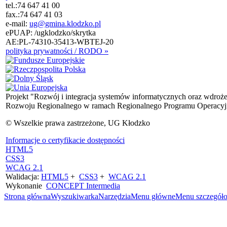
tel.:
74 647 41 00
fax.:
74 647 41 03
e-mail:
ug@gmina.klodzko.pl
ePUAP: /ugklodzko/skrytka
AE:PL-74310-35413-WBTEJ-20
polityka prywatności / RODO »
Projekt "Rozwój i integracja systemów informatycznych oraz wdroż
Rozwoju Regionalnego w ramach Regionalnego Programu Operacyjn
© Wszelkie prawa zastrzeżone, UG Kłodzko
Informacje o certyfikacie dostępności
HTML5
CSS3
WCAG 2.1
Walidacja:
HTML5
+
CSS3
+
WCAG 2.1
Wykonanie
CONCEPT
Intermedia
Strona główna
Wyszukiwarka
Narzędzia
Menu główne
Menu szczegół