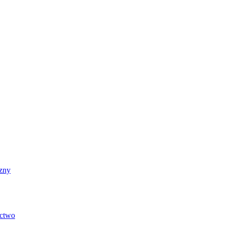
zny
ictwo