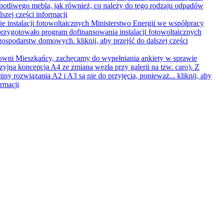
opotliwego mebla, jak również, co należy do tego rodzaju odpadów
lszej części informacji
e instalacji fotowoltaicznych
Ministerstwo Energii we współpracy
rzygotowało program dofinansowania instalacji fotowoltaicznych
 gospodarstw domowych.
kliknij, aby przejść do dalszej części
wni Mieszkańcy, zachęcamy do wypełniania ankiety w sprawie
zyjna koncepcja A4 ze zmianą węzła przy galerii na tzw. caro). Z
iny rozwiązania A2 i A3 są nie do przyjęcia, ponieważ...
kliknij, aby
ormacji