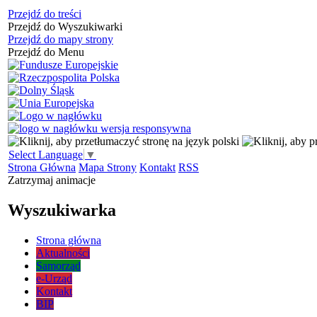
Przejdź do treści
Przejdź do Wyszukiwarki
Przejdź do mapy strony
Przejdź do Menu
Select Language
▼
Strona Główna
Mapa Strony
Kontakt
RSS
Zatrzymaj animacje
Wyszukiwarka
Strona główna
Aktualności
Samorząd
e-Urząd
Kontakt
BIP