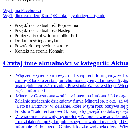
Wyślij na Facebooka
Wyślij link e-mailem
Kod QR linkujący do tego artykułu
Przejdź do - aktualność
Poprzednia
Przejdź do - aktualność
Następna
Pobierz artykuł w formie pliku
Pdf
Drukuj
treść tego artykułu
Powrót
do poprzedniej strony
Kontakt
na stronie Kontakt
Czytaj inne aktualności w kategorii: Aktua
Włączenie syren alarmowych – 1 sierpnia
Informujemy, że 1 s
Gminy Kłodzko zostaną uruchomione syreny alarmowe. Sygna
upamiętnieniem 82. rocznicy Powstania Warszawskiego. Więce
części informacji
Mineral z Gorzanowa – od lat z Latem na Ludowo!
Jako orga
Żelaźnie serdecznie dziękujemy firmie Mineral sp. z o.o. za w
"Lato na Ludowo" w Żelaźnie, które w tym roku odbywa się p
Folkloru "Lato na Ludowo!
kliknij, aby przejść do dalszej czę
Zawiadomienie o wpłynięciu oferty
Na podstawie art. 19a ust
r. o działalności pożytku publicznego i o wolontariacie (t.j. Dz
informuję, iż do Urzędu Gminy Kłodzko wpłynęła oferta. Więc