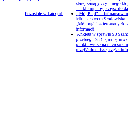
starej kanapy czy innego kł
–...
kliknij, aby przejść do da
Pozostałe w kategorii
„Mój Prąd” – dofinansowani
Ministerstwem Środowiska p
„Mój prąd”, skierowany do
informacji
Ankieta w sprawie S8
Szano
przebiegu S8 (najmniej inwa
punktu widzenia interesu Gm
przejść do dalszej części inf