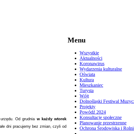
Menu
Wszystkie
Aktualności
Koronawirus
Wydarzenia kulturalne
Oświata
Kultura
Mieszkaniec
Turysta
Wójt
Dolnośląski Festiwal Muzyc
Projekty
Powódź 2024
Konsultacje społeczne
 urzędu. Od grudnia
w każdy wtorek
Planowanie przestrzenne
ałe dni pracujemy bez zmian, czyli od
Ochrona Środowiska i Roln