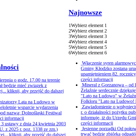
Najnowsze
1
Wybierz element 1
2
Wybierz element 2
3
Wybierz element 3
4
Wybierz element 4
5
Wybierz element 5
6
Wybierz element 6
Włączenie syren alarmowych
lności
Gminy Kłodzko zostaną uruc
upamiętnieniem 82. rocznic
części informacji
ierpnia o godz. 17.00 na terenie
Mineral z Gorzanowa – od 
ł będzie mieć związek z
Żelaźnie serdecznie dziękuje
j...
kliknij, aby przejść do dalszej
"Lato na Ludowo" w Żelaźni
Folkloru "Lato na Ludowo!
nizatorzy Lata na Ludowo w
Zawiadomienie o wpłynięci
ieloletnie wsparcie wydarzenia
r. o działalności pożytku pub
od nazwą: Dolnośląski Festiwal
informuję, iż do Urzędu Gmi
ści informacji
części informacji
. 3 ustawy z dnia 24 kwietnia 2003
Jesienne porządki
Od połowy
.U. z 2025 r. poz. 1338 ze zm.)
trwać będzie zbiórka odpad
ej...
kliknij, aby przejść do dalszej