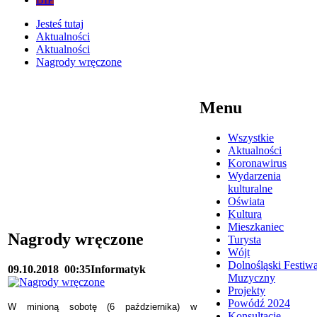
Jesteś tutaj
Aktualności
Aktualności
Nagrody wręczone
Menu
Wszystkie
Aktualności
Koronawirus
Wydarzenia
kulturalne
Oświata
Kultura
Mieszkaniec
Nagrody wręczone
Turysta
Wójt
Dolnośląski Festiwa
09.10.2018
00:35
Informatyk
Muzyczny
Projekty
Powódź 2024
W minioną sobotę (6 października) w
Konsultacje