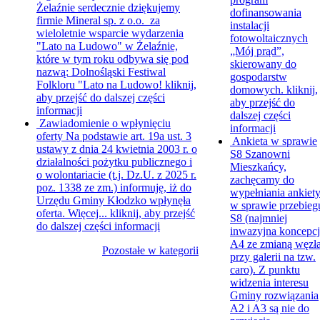
Żelaźnie serdecznie dziękujemy
dofinansowania
firmie Mineral sp. z o.o. za
instalacji
wieloletnie wsparcie wydarzenia
fotowoltaicznych
"Lato na Ludowo" w Żelaźnie,
„Mój prąd”,
które w tym roku odbywa się pod
skierowany do
nazwą: Dolnośląski Festiwal
gospodarstw
Folkloru "Lato na Ludowo!
kliknij,
domowych.
kliknij,
aby przejść do dalszej części
aby przejść do
informacji
dalszej części
Zawiadomienie o wpłynięciu
informacji
oferty
Na podstawie art. 19a ust. 3
Ankieta w sprawie
ustawy z dnia 24 kwietnia 2003 r. o
S8
Szanowni
działalności pożytku publicznego i
Mieszkańcy,
o wolontariacie (t.j. Dz.U. z 2025 r.
zachęcamy do
poz. 1338 ze zm.) informuję, iż do
wypełniania ankiet
Urzędu Gminy Kłodzko wpłynęła
w sprawie przebieg
oferta. Więcej...
kliknij, aby przejść
S8 (najmniej
do dalszej części informacji
inwazyjna koncepcj
A4 ze zmianą węzł
Pozostałe w kategorii
przy galerii na tzw.
caro). Z punktu
widzenia interesu
Gminy rozwiązania
A2 i A3 są nie do