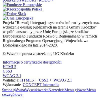
polityka prywatności / RODO »
Projekt "Rozwój i integracja systemów informatycznych oraz
wdrożenie e-usług publicznych na terenie Gminy Kłodzko"
współfinansowany przez Unię Europejską ze środków
Europejskiego Funduszu Rozwoju Regionalnego w ramach
Regionalnego Programu Operacyjnego Województwa
Dolnośląskiego na lata 2014-2020.
© Wszelkie prawa zastrzeżone, UG Kłodzko
Informacje o certyfikacie dostępności
HTML5
CSS3
WCAG 2.1
Walidacja:
HTML5
+
CSS3
+
WCAG 2.1
Wykonanie
CONCEPT
Intermedia
Strona główna
Wyszukiwarka
Narzędzia
Menu główne
Menu
szczegółowe