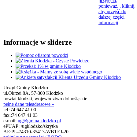
przyjęcia,
ponieważ...
kliknij,
aby przejść do
dalszej części
informacji
Informacje w sliderze
Urząd Gminy Kłodzko
ul.Okrzei 8A, 57-300 Kłodzko
powiat kłodzki, województwo dolnośląskie
pełne dane teleadresowe »
tel.:
74 647 41 00
fax.:
74 647 41 03
e-mail:
ug@gmina.klodzko.pl
ePUAP: /ugklodzko/skrytka
AE:PL-74310-35413-WBTEJ-20