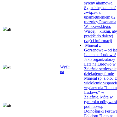
syreny alarmowe.
Sygnał będzie mieć
związek z
upamiętnieniem 82.
rocznicy Powstania
Warszawskiego.
Więcej...
kliknij, ab
przejść do dalszej
części informacji
Mineral z
Gorzanowa – od lat
Latem na Ludowo!
Jako organizatorzy
Lata na Ludowo w
Wyślij
Żelaźnie serdecznie
na
dziękujemy firmie
Mineral sp. z o.o. z
wieloletnie wsparci
wydarzenia "Lato n
Ludowo" w
Żelaźnie, które w
tym roku odbywa si
pod nazwą:
Dolnośląski Festiwa
Folkloru "Lato na