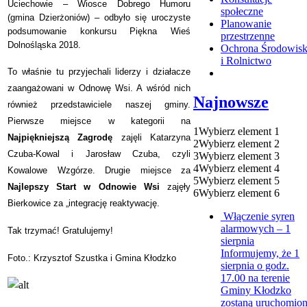
Uciechowie – Wiosce Dobrego Humoru
społeczne
(gmina Dzierżoniów) – odbyło się uroczyste
Planowanie
podsumowanie konkursu Piękna Wieś
przestrzenne
Dolnośląska 2018.
Ochrona Środowis
i Rolnictwo
To właśnie tu przyjechali liderzy i działacze
zaangażowani w Odnowę Wsi. A wśród nich
Najnowsze
również przedstawiciele naszej gminy.
Pierwsze miejsce w kategorii na
1
Wybierz element 1
Najpiękniejszą Zagrodę
zajęli Katarzyna
2
Wybierz element 2
Czuba-Kowal i Jarosław Czuba, czyli
3
Wybierz element 3
4
Wybierz element 4
Kowalowe Wzgórze. Drugie miejsce za
5
Wybierz element 5
Najlepszy Start w Odnowie Wsi
zajęły
6
Wybierz element 6
Bierkowice za „integrację reaktywację.
Włączenie syren
alarmowych – 1
Tak trzymać! Gratulujemy!
sierpnia
Informujemy, że 1
Foto.: Krzysztof Szustka i Gmina Kłodzko
sierpnia o godz.
17.00 na terenie
Gminy Kłodzko
zostaną uruchomio