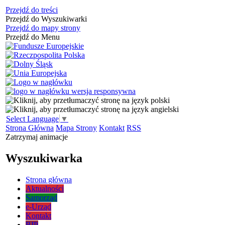
Przejdź do treści
Przejdź do Wyszukiwarki
Przejdź do mapy strony
Przejdź do Menu
Select Language
▼
Strona Główna
Mapa Strony
Kontakt
RSS
Zatrzymaj animacje
Wyszukiwarka
Strona główna
Aktualności
Samorząd
e-Urząd
Kontakt
BIP