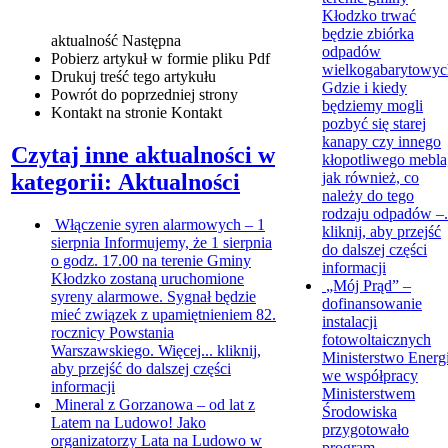
Kłodzko trwać
będzie zbiórka
aktualność
Następna
odpadów
Pobierz artykuł w formie pliku
Pdf
wielkogabarytowyc
Drukuj
treść tego artykułu
Gdzie i kiedy
Powrót
do poprzedniej strony
będziemy mogli
Kontakt
na stronie Kontakt
pozbyć się starej
kanapy czy innego
Czytaj inne aktualności w
kłopotliwego mebla
jak również, co
kategorii: Aktualności
należy do tego
rodzaju odpadów –.
Włączenie syren alarmowych – 1
kliknij, aby przejść
sierpnia
Informujemy, że 1 sierpnia
do dalszej części
o godz. 17.00 na terenie Gminy
informacji
Kłodzko zostaną uruchomione
„Mój Prąd” –
syreny alarmowe. Sygnał będzie
dofinansowanie
mieć związek z upamiętnieniem 82.
instalacji
rocznicy Powstania
fotowoltaicznych
Warszawskiego. Więcej...
kliknij,
Ministerstwo Energi
aby przejść do dalszej części
we współpracy
informacji
Ministerstwem
Mineral z Gorzanowa – od lat z
Środowiska
Latem na Ludowo!
Jako
przygotowało
organizatorzy Lata na Ludowo w
program