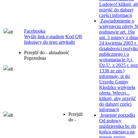
Ludowo!
kliknij, a
przejść do dalszej
części informacji
Zawiadomienie o
wpłynięciu oferty
N
Facebooka
podstawie art. 19a
Wyślij link e-mailem
Kod QR
ust. 3 ustawy z dnia
linkujący do tego artykułu
24 kwietnia 2003 r.
działalności pożytk
Przejdź do - aktualność
publicznego i o
Poprzednia
wolontariacie (t.j.
Dz.U. z 2025 r. poz
1338 ze zm.)
informuję, iż do
Urzędu Gminy
Kłodzko wpłynęła
oferta. Więcej...
kliknij, aby przejść
do dalszej części
informacji
Przejdź
Jesienne porządki
do -
Od połowy
października br. do
końca miesiąca na
terenie gminy