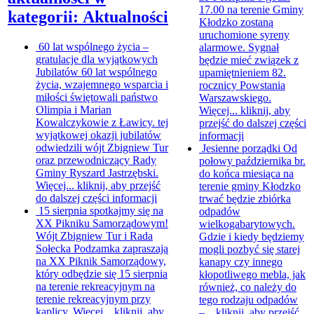
17.00 na terenie Gminy
kategorii: Aktualności
Kłodzko zostaną
uruchomione syreny
60 lat wspólnego życia –
alarmowe. Sygnał
gratulacje dla wyjątkowych
będzie mieć związek z
Jubilatów
60 lat wspólnego
upamiętnieniem 82.
życia, wzajemnego wsparcia i
rocznicy Powstania
miłości świętowali państwo
Warszawskiego.
Olimpia i Marian
Więcej...
kliknij, aby
Kowalczykowie z Ławicy. tej
przejść do dalszej części
wyjątkowej okazji jubilatów
informacji
odwiedzili wójt Zbigniew Tur
Jesienne porządki
Od
oraz przewodniczący Rady
połowy października br.
Gminy Ryszard Jastrzębski.
do końca miesiąca na
Więcej...
kliknij, aby przejść
terenie gminy Kłodzko
do dalszej części informacji
trwać będzie zbiórka
15 sierpnia spotkajmy się na
odpadów
XX Pikniku Samorządowym!
wielkogabarytowych.
Wójt Zbigniew Tur i Rada
Gdzie i kiedy będziemy
Sołecka Podzamka zapraszają
mogli pozbyć się starej
na XX Piknik Samorządowy,
kanapy czy innego
który odbędzie się 15 sierpnia
kłopotliwego mebla, jak
na terenie rekreacyjnym na
również, co należy do
terenie rekreacyjnym przy
tego rodzaju odpadów
kaplicy. Więcej...
kliknij, aby
–...
kliknij, aby przejść