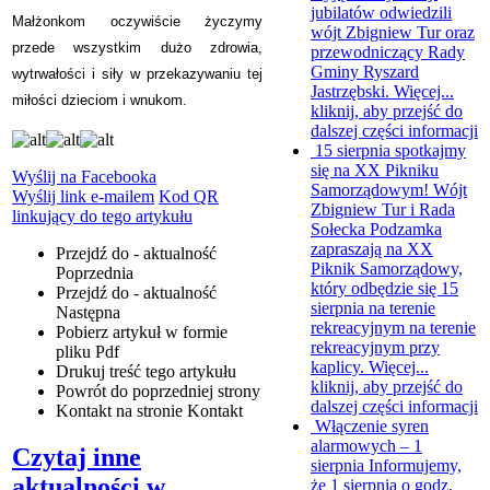
jubilatów odwiedzili
Małżonkom oczywiście życzymy
wójt Zbigniew Tur oraz
przede wszystkim dużo zdrowia,
przewodniczący Rady
Gminy Ryszard
wytrwałości i siły w przekazywaniu tej
Jastrzębski. Więcej...
miłości dzieciom i wnukom.
kliknij, aby przejść do
dalszej części informacji
15 sierpnia spotkajmy
się na XX Pikniku
Wyślij na Facebooka
Samorządowym!
Wójt
Wyślij link e-mailem
Kod QR
Zbigniew Tur i Rada
linkujący do tego artykułu
Sołecka Podzamka
zapraszają na XX
Przejdź do - aktualność
Piknik Samorządowy,
Poprzednia
który odbędzie się 15
Przejdź do - aktualność
sierpnia na terenie
Następna
rekreacyjnym na terenie
Pobierz artykuł w formie
rekreacyjnym przy
pliku
Pdf
kaplicy. Więcej...
Drukuj
treść tego artykułu
kliknij, aby przejść do
Powrót
do poprzedniej strony
dalszej części informacji
Kontakt
na stronie Kontakt
Włączenie syren
alarmowych – 1
Czytaj inne
sierpnia
Informujemy,
aktualności w
że 1 sierpnia o godz.