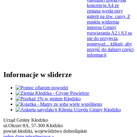
koncepcja A4 ze
zmianą węzła przy
galerii na tzw. caro). Z
punktu widzenia
interesu Gminy
rozwiązania A2 i A3 są
nie do przyjęcia,
ponieważ...
kliknij, aby
przejść do dalszej części
informacji
Informacje w sliderze
Urząd Gminy Kłodzko
ul.Okrzei 8A, 57-300 Kłodzko
powiat kłodzki, województwo dolnośląskie
pełne dane teleadresowe »