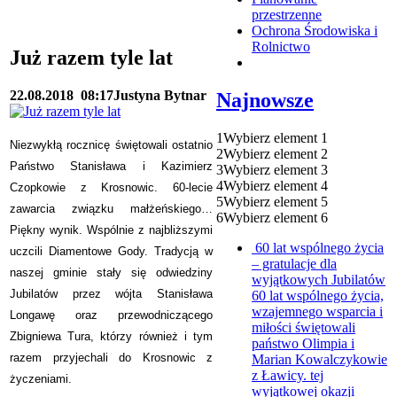
przestrzenne
Ochrona Środowiska i
Rolnictwo
Już razem tyle lat
22.08.2018
08:17
Justyna Bytnar
Najnowsze
1
Wybierz element 1
Niezwykłą rocznicę świętowali ostatnio
2
Wybierz element 2
Państwo Stanisława i Kazimierz
3
Wybierz element 3
4
Wybierz element 4
Czopkowie z Krosnowic. 60-lecie
5
Wybierz element 5
zawarcia związku małżeńskiego…
6
Wybierz element 6
Piękny wynik. Wspólnie z najbliższymi
60 lat wspólnego życia
uczcili Diamentowe Gody. Tradycją w
– gratulacje dla
naszej gminie stały się odwiedziny
wyjątkowych Jubilatów
Jubilatów przez wójta Stanisława
60 lat wspólnego życia,
wzajemnego wsparcia i
Longawę oraz przewodniczącego
miłości świętowali
Zbigniewa Tura, którzy również i tym
państwo Olimpia i
razem przyjechali do Krosnowic z
Marian Kowalczykowie
z Ławicy. tej
życzeniami.
wyjątkowej okazji