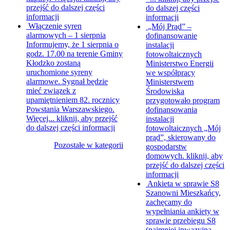
przejść do dalszej części
do dalszej części
informacji
informacji
Włączenie syren
„Mój Prąd” –
alarmowych – 1 sierpnia
dofinansowanie
Informujemy, że 1 sierpnia o
instalacji
godz. 17.00 na terenie Gminy
fotowoltaicznych
Kłodzko zostaną
Ministerstwo Energii
uruchomione syreny
we współpracy
alarmowe. Sygnał będzie
Ministerstwem
mieć związek z
Środowiska
upamiętnieniem 82. rocznicy
przygotowało program
Powstania Warszawskiego.
dofinansowania
Więcej...
kliknij, aby przejść
instalacji
do dalszej części informacji
fotowoltaicznych „Mój
prąd”, skierowany do
Pozostałe w kategorii
gospodarstw
domowych.
kliknij, aby
przejść do dalszej części
informacji
Ankieta w sprawie S8
Szanowni Mieszkańcy,
zachęcamy do
wypełniania ankiety w
sprawie przebiegu S8
(najmniej inwazyjna