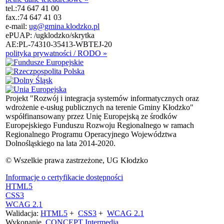
tel.:
74 647 41 00
fax.:
74 647 41 03
e-mail:
ug@gmina.klodzko.pl
ePUAP: /ugklodzko/skrytka
AE:PL-74310-35413-WBTEJ-20
polityka prywatności / RODO »
Projekt "Rozwój i integracja systemów informatycznych oraz
wdrożenie e-usług publicznych na terenie Gminy Kłodzko"
współfinansowany przez Unię Europejską ze środków
Europejskiego Funduszu Rozwoju Regionalnego w ramach
Regionalnego Programu Operacyjnego Województwa
Dolnośląskiego na lata 2014-2020.
© Wszelkie prawa zastrzeżone, UG Kłodzko
Informacje o certyfikacie dostępności
HTML5
CSS3
WCAG 2.1
Walidacja:
HTML5
+
CSS3
+
WCAG 2.1
Wykonanie
CONCEPT
Intermedia