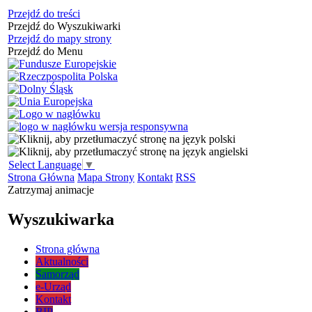
Przejdź do treści
Przejdź do Wyszukiwarki
Przejdź do mapy strony
Przejdź do Menu
Select Language
▼
Strona Główna
Mapa Strony
Kontakt
RSS
Zatrzymaj animacje
Wyszukiwarka
Strona główna
Aktualności
Samorząd
e-Urząd
Kontakt
BIP