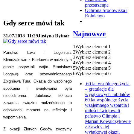
przestrzenne
Ochrona Środowiska i
Rolnictwo
Gdy serce mówi tak
Najnowsze
31.07.2018
11:29
Justyna Bytnar
1
Wybierz element 1
2
Wybierz element 2
Państwo Ewa i Eugeniusz
3
Wybierz element 3
Klimczakowie z Bierkowic w rodzinnym
4
Wybierz element 4
gronie przywitali wójta Stanisława
5
Wybierz element 5
6
Wybierz element 6
Longawę oraz przewodniczącego
Zbigniewa Tura. Okazja do wspólnego
60 lat wspólnego życia
spotkania i świętowania była
– gratulacje dla
wyjątkowych Jubilatów
niecodzienna. Jubileusz 50-lecia
60 lat wspólnego życia,
zawarcia związku małżeńskiego to
wzajemnego wsparcia i
odpowiedni moment na refleksje i
miłości świętowali
państwo Olimpia i
wspomnienia.
Marian Kowalczykowie
z Ławicy. tej
Z okazji Złotych Godów życzymy
wyjątkowej okazji