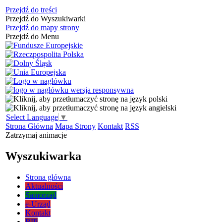
Przejdź do treści
Przejdź do Wyszukiwarki
Przejdź do mapy strony
Przejdź do Menu
Select Language
▼
Strona Główna
Mapa Strony
Kontakt
RSS
Zatrzymaj animacje
Wyszukiwarka
Strona główna
Aktualności
Samorząd
e-Urząd
Kontakt
BIP