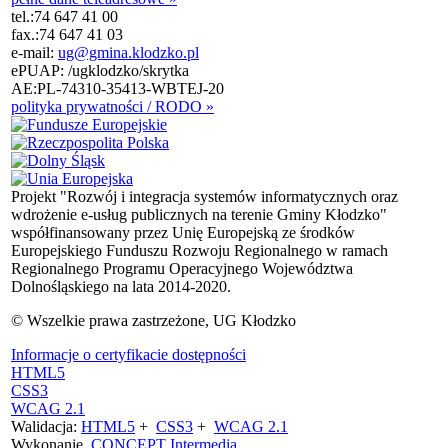
tel.:
74 647 41 00
fax.:
74 647 41 03
e-mail:
ug@gmina.klodzko.pl
ePUAP: /ugklodzko/skrytka
AE:PL-74310-35413-WBTEJ-20
polityka prywatności / RODO »
Projekt "Rozwój i integracja systemów informatycznych oraz
wdrożenie e-usług publicznych na terenie Gminy Kłodzko"
współfinansowany przez Unię Europejską ze środków
Europejskiego Funduszu Rozwoju Regionalnego w ramach
Regionalnego Programu Operacyjnego Województwa
Dolnośląskiego na lata 2014-2020.
© Wszelkie prawa zastrzeżone, UG Kłodzko
Informacje o certyfikacie dostępności
HTML5
CSS3
WCAG 2.1
Walidacja:
HTML5
+
CSS3
+
WCAG 2.1
Wykonanie
CONCEPT
Intermedia