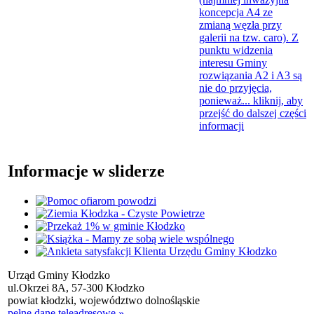
koncepcja A4 ze
zmianą węzła przy
galerii na tzw. caro). Z
punktu widzenia
interesu Gminy
rozwiązania A2 i A3 są
nie do przyjęcia,
ponieważ...
kliknij, aby
przejść do dalszej części
informacji
Informacje w sliderze
Urząd Gminy Kłodzko
ul.Okrzei 8A, 57-300 Kłodzko
powiat kłodzki, województwo dolnośląskie
pełne dane teleadresowe »