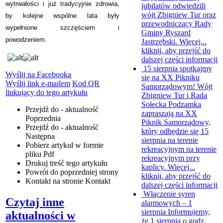
wytrwałości i już tradycyjnie zdrowia,
jubilatów odwiedzili
wójt Zbigniew Tur oraz
by kolejne wspólne lata były
przewodniczący Rady
wypełnione szczęściem i
Gminy Ryszard
powodzeniem.
Jastrzębski. Więcej...
kliknij, aby przejść do
dalszej części informacji
15 sierpnia spotkajmy
Wyślij na Facebooka
się na XX Pikniku
Wyślij link e-mailem
Kod QR
Samorządowym!
Wójt
linkujący do tego artykułu
Zbigniew Tur i Rada
Sołecka Podzamka
Przejdź do - aktualność
zapraszają na XX
Poprzednia
Piknik Samorządowy,
Przejdź do - aktualność
który odbędzie się 15
Następna
sierpnia na terenie
Pobierz artykuł w formie
rekreacyjnym na terenie
pliku
Pdf
rekreacyjnym przy
Drukuj
treść tego artykułu
kaplicy. Więcej...
Powrót
do poprzedniej strony
kliknij, aby przejść do
Kontakt
na stronie Kontakt
dalszej części informacji
Włączenie syren
Czytaj inne
alarmowych – 1
sierpnia
Informujemy,
aktualności w
że 1 sierpnia o godz.