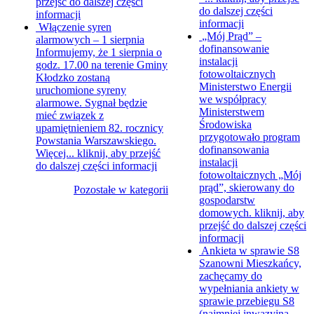
przejść do dalszej części
do dalszej części
informacji
informacji
Włączenie syren
„Mój Prąd” –
alarmowych – 1 sierpnia
dofinansowanie
Informujemy, że 1 sierpnia o
instalacji
godz. 17.00 na terenie Gminy
fotowoltaicznych
Kłodzko zostaną
Ministerstwo Energii
uruchomione syreny
we współpracy
alarmowe. Sygnał będzie
Ministerstwem
mieć związek z
Środowiska
upamiętnieniem 82. rocznicy
przygotowało program
Powstania Warszawskiego.
dofinansowania
Więcej...
kliknij, aby przejść
instalacji
do dalszej części informacji
fotowoltaicznych „Mój
prąd”, skierowany do
Pozostałe w kategorii
gospodarstw
domowych.
kliknij, aby
przejść do dalszej części
informacji
Ankieta w sprawie S8
Szanowni Mieszkańcy,
zachęcamy do
wypełniania ankiety w
sprawie przebiegu S8
(najmniej inwazyjna