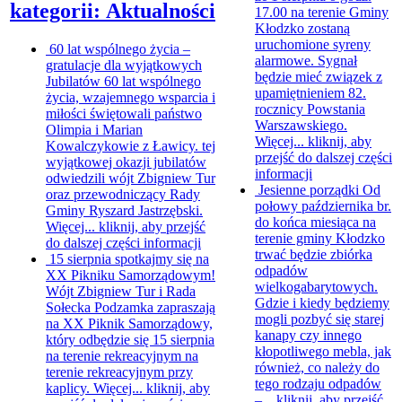
kategorii: Aktualności
17.00 na terenie Gminy
Kłodzko zostaną
uruchomione syreny
60 lat wspólnego życia –
alarmowe. Sygnał
gratulacje dla wyjątkowych
będzie mieć związek z
Jubilatów
60 lat wspólnego
upamiętnieniem 82.
życia, wzajemnego wsparcia i
rocznicy Powstania
miłości świętowali państwo
Warszawskiego.
Olimpia i Marian
Więcej...
kliknij, aby
Kowalczykowie z Ławicy. tej
przejść do dalszej części
wyjątkowej okazji jubilatów
informacji
odwiedzili wójt Zbigniew Tur
Jesienne porządki
Od
oraz przewodniczący Rady
połowy października br.
Gminy Ryszard Jastrzębski.
do końca miesiąca na
Więcej...
kliknij, aby przejść
terenie gminy Kłodzko
do dalszej części informacji
trwać będzie zbiórka
15 sierpnia spotkajmy się na
odpadów
XX Pikniku Samorządowym!
wielkogabarytowych.
Wójt Zbigniew Tur i Rada
Gdzie i kiedy będziemy
Sołecka Podzamka zapraszają
mogli pozbyć się starej
na XX Piknik Samorządowy,
kanapy czy innego
który odbędzie się 15 sierpnia
kłopotliwego mebla, jak
na terenie rekreacyjnym na
również, co należy do
terenie rekreacyjnym przy
tego rodzaju odpadów
kaplicy. Więcej...
kliknij, aby
–...
kliknij, aby przejść