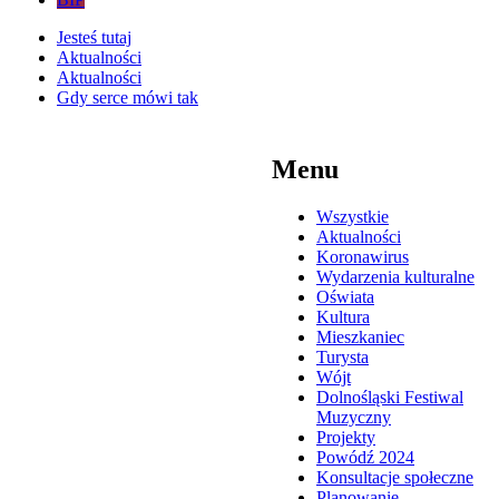
Jesteś tutaj
Aktualności
Aktualności
Gdy serce mówi tak
Menu
Wszystkie
Aktualności
Koronawirus
Wydarzenia kulturalne
Oświata
Kultura
Mieszkaniec
Turysta
Wójt
Dolnośląski Festiwal
Muzyczny
Projekty
Powódź 2024
Konsultacje społeczne
Planowanie